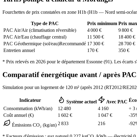
Fourchettes de prix constatées en zone
H1b
(
H1b — Nord semi-océa
Type de PAC
Prix minimum
Prix ma
PAC Air/Air (climatisation réversible)
4 000
€
9 800
€
PAC Air/Eau (chauffage central)
11 500
€
18 400
€
PAC Géothermique (sol/eau)
Recommandé
17 300
€
28 700
€
Entretien annuel
170
€
350
€
* Prix relevés en
2026
pour le département
Essonne
(
91
). Les écarts s
Comparatif énergétique avant / après P
Simulation pour un logement de
120
m² (
après 2012 (RT2012/RE202
Indicateur
Éco
Système actuel
Avec PAC
Consommation (kWh/an)
12 480
4 160
÷
3
Coût annuel (€)
1 602
€
1 047
€
-
35
2 833
216
-
92
Émissions CO₂ (kg/an)
* Facteurs d'émission :
gaz naturel 0,227
kgCO₂/kWh — électricité 0,0