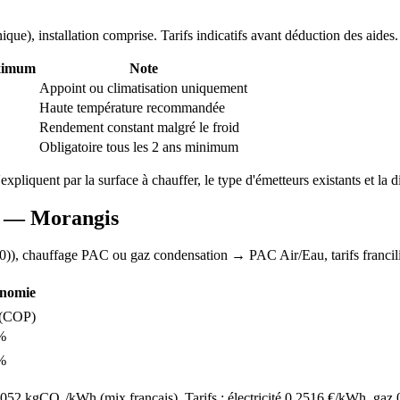
nique
), installation comprise. Tarifs indicatifs avant déduction des aides.
ximum
Note
Appoint ou climatisation uniquement
Haute température recommandée
Rendement constant malgré le froid
Obligatoire tous les 2 ans minimum
'expliquent par la surface à chauffer, le type d'émetteurs existants et la d
AC —
Morangis
0)
), chauffage
PAC ou gaz condensation
→ PAC Air/Eau,
tarifs franci
nomie
(COP)
%
%
52 kgCO₂/kWh (mix français). Tarifs : électricité
0.2516
€/kWh, gaz