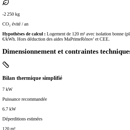
-
2 250
kg
CO₂ évité / an
Hypothèses de calcul :
Logement de
120
m² avec isolation
bonne
(
pl
€/kWh. Hors déduction des aides MaPrimeRénov' et CEE.
Dimensionnement et contraintes technique
Bilan thermique simplifié
7
kW
Puissance recommandée
6.7
kW
Déperditions estimées
120
m²