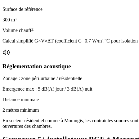
Surface de référence
300
m³
Volume chauffé
Calcul simplifié G×V×ΔT (coefficient G=0.7 W/m³.°C pour isolatio
Réglementation acoustique
Zonage :
zone péri-urbaine / résidentielle
Émergence max :
5
dB(A) jour /
3
dB(A) nuit
Distance minimale
2 mètres minimum
En secteur résidentiel comme à Morangis, les contraintes sonores sont p
ouvertures des chambres.