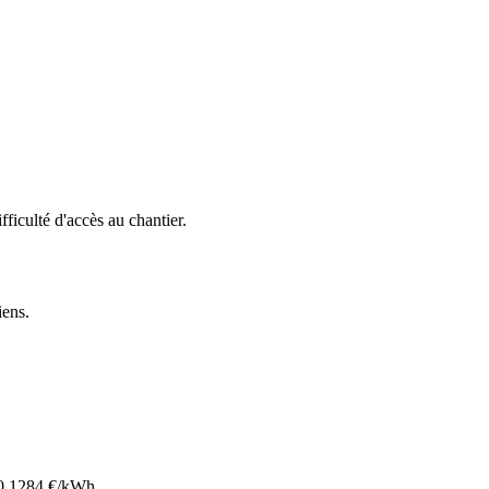
ifficulté d'accès au chantier.
liens
.
0.1284
€/kWh.