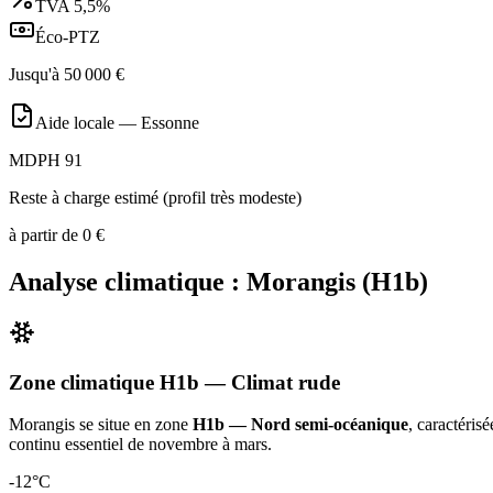
TVA
5,5%
Éco-PTZ
Jusqu'à
50 000
€
Aide locale —
Essonne
MDPH 91
Reste à charge estimé (profil très modeste)
à partir de
0
€
Analyse climatique :
Morangis
(
H1b
)
Zone climatique
H1b
— Climat
rude
Morangis
se situe en zone
H1b — Nord semi-océanique
, caractéris
continu essentiel de novembre à mars
.
-12
°C