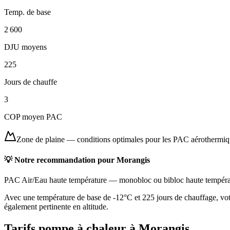
Temp. de base
2 600
DJU moyens
225
Jours de chauffe
3
COP moyen PAC
Zone de plaine
—
conditions optimales pour les PAC aérothermi
💡 Notre recommandation pour
Morangis
PAC Air/Eau haute température
—
monobloc ou bibloc haute tempéra
Avec une température de base de -12°C et 225 jours de chauffage, vot
également pertinente en altitude.
Tarifs pompe à chaleur à
Morangis