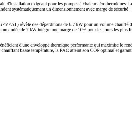
ain d'installation exigeant pour les pompes à chaleur aérothermiques.
ent systématiquement un dimensionnement avec marge de sécurité : 7 
e G×V×ΔT) révèle des déperditions de 6.7 kW pour un volume chauffé 
mandée de 7 kW intègre une marge de 10% pour les jours les plus froi
éficient d'une enveloppe thermique performante qui maximise le rende
chauffant basse température, la PAC atteint son COP optimal et garant