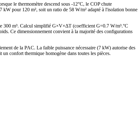
 Lorsque le thermomètre descend sous -12°C, le COP chute
kW pour 120 m², soit un ratio de 58 W/m² adapté à l'isolation bonne
de 300 m³. Calcul simplifié G×V×ΔT (coefficient G=0.7 W/m³.°C
ds. Ce dimensionnement convient à la majorité des configurations
ment de la PAC. La faible puissance nécessaire (7 kW) autorise des
it un confort thermique homogène dans toutes les pièces.