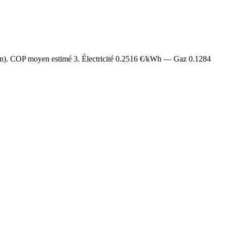
/an). COP moyen estimé
3
. Électricité
0.2516
€/kWh — Gaz
0.1284