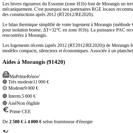
Les hivers rigoureux du Essonne (zone H1b) font de Morangis un terr
mécaniquement. C'est pourquoi nos partenaires RGE locaux recommand
des constructions après 2012 (RT2012/RE2020).
Le bilan thermique simplifié de votre logement à Morangis (méthod
pour isolation bonne, ΔT=32°C en zone H1b). La puissance PAC recom
rencontrées à Morangis.
Les logements récents (après 2012 (RT2012/RE2020)) de Morangis bén
modèles compacts, silencieux et économiques. Associée à un plancher 
Aides à
Morangis
(
91420
)
MaPrimeRénov'
🔵 Très modeste
11 000
€
🟡 Modeste
9 000
€
🟣 Interm.
5 000
€
🔴 Aisé
Non éligible
Prime CEE
De
2 500
€
à
4 000
€
selon fournisseur d'énergie