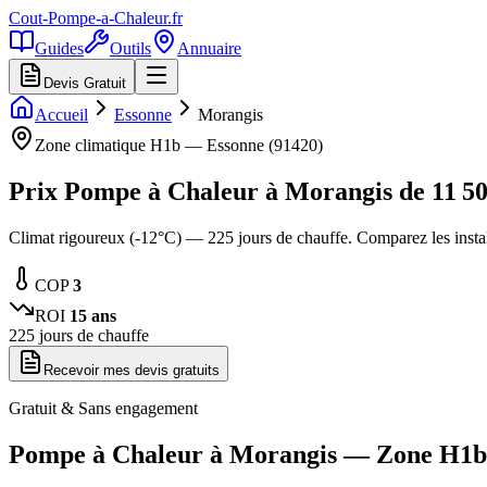
Cout-Pompe-a-Chaleur
.fr
Guides
Outils
Annuaire
Devis Gratuit
Accueil
Essonne
Morangis
Zone climatique
H1b
—
Essonne
(
91420
)
Prix Pompe à Chaleur à
Morangis
de
11 5
Climat rigoureux (-12°C) — 225 jours de chauffe. Comparez les inst
COP
3
ROI
15
ans
225
jours de chauffe
Recevoir mes devis gratuits
Gratuit & Sans engagement
Pompe à Chaleur à
Morangis
— Zone
H1b