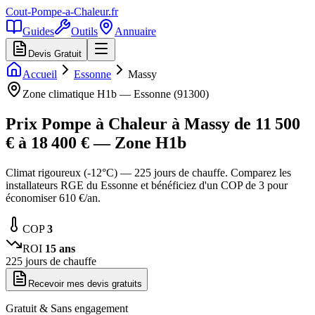
Cout-Pompe-a-Chaleur
.fr
Guides
Outils
Annuaire
Devis Gratuit
Accueil
Essonne
Massy
Zone climatique
H1b
—
Essonne
(
91300
)
Prix Pompe à Chaleur à
Massy
de
11 500
€ à
18 400
€ — Zone
H1b
Climat rigoureux (-12°C) — 225 jours de chauffe. Comparez les
installateurs RGE du Essonne et bénéficiez d'un COP de 3 pour
économiser 610 €/an.
COP
3
ROI
15
ans
225
jours de chauffe
Recevoir mes devis gratuits
Gratuit & Sans engagement