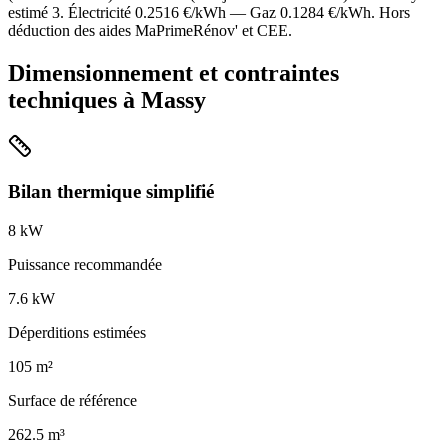
estimé
3
. Électricité
0.2516
€/kWh — Gaz
0.1284
€/kWh. Hors
déduction des aides MaPrimeRénov' et CEE.
Dimensionnement et contraintes
techniques à
Massy
Bilan thermique simplifié
8
kW
Puissance recommandée
7.6
kW
Déperditions estimées
105
m²
Surface de référence
262.5
m³