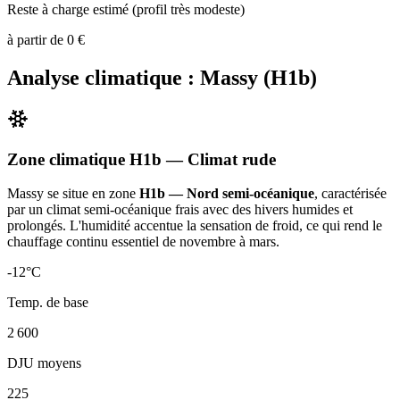
Reste à charge estimé (profil très modeste)
à partir de
0
€
Analyse climatique :
Massy
(
H1b
)
Zone climatique
H1b
— Climat
rude
Massy
se situe en zone
H1b — Nord semi-océanique
, caractérisée
par un
climat semi-océanique frais avec des hivers humides et
prolongés. L'humidité accentue la sensation de froid, ce qui rend le
chauffage continu essentiel de novembre à mars
.
-12
°C
Temp. de base
2 600
DJU moyens
225