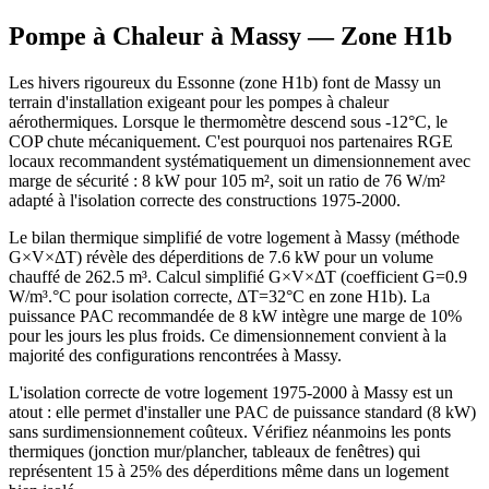
Pompe à Chaleur à
Massy
— Zone
H1b
Les hivers rigoureux du Essonne (zone H1b) font de Massy un
terrain d'installation exigeant pour les pompes à chaleur
aérothermiques. Lorsque le thermomètre descend sous -12°C, le
COP chute mécaniquement. C'est pourquoi nos partenaires RGE
locaux recommandent systématiquement un dimensionnement avec
marge de sécurité : 8 kW pour 105 m², soit un ratio de 76 W/m²
adapté à l'isolation correcte des constructions 1975-2000.
Le bilan thermique simplifié de votre logement à Massy (méthode
G×V×ΔT) révèle des déperditions de 7.6 kW pour un volume
chauffé de 262.5 m³. Calcul simplifié G×V×ΔT (coefficient G=0.9
W/m³.°C pour isolation correcte, ΔT=32°C en zone H1b). La
puissance PAC recommandée de 8 kW intègre une marge de 10%
pour les jours les plus froids. Ce dimensionnement convient à la
majorité des configurations rencontrées à Massy.
L'isolation correcte de votre logement 1975-2000 à Massy est un
atout : elle permet d'installer une PAC de puissance standard (8 kW)
sans surdimensionnement coûteux. Vérifiez néanmoins les ponts
thermiques (jonction mur/plancher, tableaux de fenêtres) qui
représentent 15 à 25% des déperditions même dans un logement