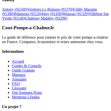
Antony
(
92160
)
Verrieres Le Buisson
(
91370
)
Chilly Mazarin
(
91380
)
Palaiseau
(
91120
)
Igny
(
91430
)
Wissous
(
91320
)
Villebon Sur
Yvette
(
91140
)
Chatenay Malabry
(
92290
)
Cout-Pompe-a-Chaleur
.fr
Le guide de référence pour estimer le prix de votre pompe-a-chaleur
en France. Comparez, économisez et restez autonome chez vous.
Informations
Accueil
Guides & Conseils
Outils Gratuits
Marques
Annuaire
FAQ
Glossaire
Qui Sommes-Nous
Mentions Légales
Un projet ?