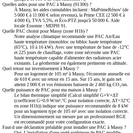
Quelles aides pour une PAC à Massy (91300) ?
À Massy, les aides cumulables incluent : MaPrimeRénov' (de
5 000 € à 11 000 € selon revenus), la Prime CEE (2 500 € à
4 000 €), TVA 5,5%, et Éco-PTZ jusqu'à 50 000 €. Aide
locale Essonne : MDPH 91.
Quelle PAC choisir pour Massy (zone H1b) ?
Notre analyse climatique recommande une PAC Air/Eau
haute température (monobloc ou bibloc haute température
(65°C), 10 à 16 kW). Avec une température de base de -12°C
et 225 jours de chauffage, votre zone nécessite une PAC
haute température capable d'alimenter des radiateurs acier
existants. La géothermie est également pertinente en altitude.
Quel retour sur investissement à Massy ?
Pour un logement de 105 m² à Massy, l'économie annuelle est
de 610 € avec un retour en 15 ans. Sur 15 ans, le gain net
atteint 2 000 € et vos émissions baissent de 2 460 kg CO₂/an.
Quelle puissance de PAC pour ma maison à Massy ?
Le bilan thermique simplifié (Calcul simplifié G×V×ΔT
(coefficient G=0.9 W/m³.°C pour isolation correcte, ΔT=32°C
en zone H1b)) indique une puissance recommandée de 8 kW
pour un logement type de 105 m² avec une isolation correcte.
Un dimensionnement sur mesure par un professionnel RGE
est recommandé pour votre configuration exacte.
Faut-il une déclaration préalable pour installer une PAC à Massy ?
Oui. L'installation d'une unité extérieure de PAC modifie