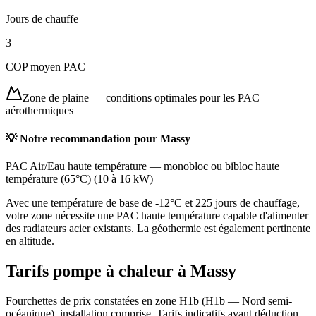
Jours de chauffe
3
COP moyen PAC
Zone de plaine
—
conditions optimales pour les PAC
aérothermiques
💡 Notre recommandation pour
Massy
PAC Air/Eau haute température
—
monobloc ou bibloc haute
température (65°C)
(
10 à 16 kW
)
Avec une température de base de -12°C et 225 jours de chauffage,
votre zone nécessite une PAC haute température capable d'alimenter
des radiateurs acier existants. La géothermie est également pertinente
en altitude.
Tarifs pompe à chaleur à
Massy
Fourchettes de prix constatées en zone
H1b
(
H1b — Nord semi-
océanique
), installation comprise. Tarifs indicatifs avant déduction