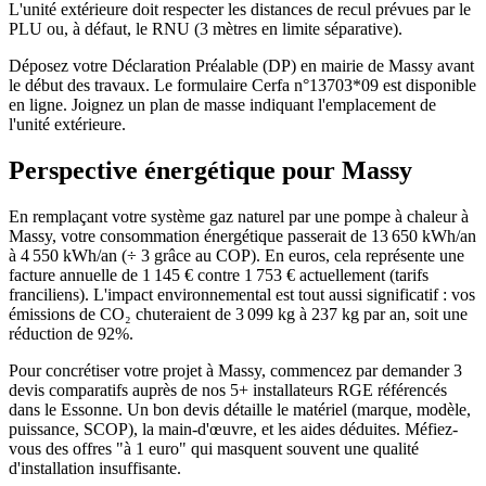
L'unité extérieure doit respecter les distances de recul prévues par le
PLU ou, à défaut, le RNU (3 mètres en limite séparative).
Déposez votre Déclaration Préalable (DP) en mairie de Massy avant
le début des travaux. Le formulaire Cerfa n°13703*09 est disponible
en ligne. Joignez un plan de masse indiquant l'emplacement de
l'unité extérieure.
Perspective énergétique pour
Massy
En remplaçant votre système gaz naturel par une pompe à chaleur à
Massy, votre consommation énergétique passerait de 13 650 kWh/an
à 4 550 kWh/an (÷ 3 grâce au COP). En euros, cela représente une
facture annuelle de 1 145 € contre 1 753 € actuellement (tarifs
franciliens). L'impact environnemental est tout aussi significatif : vos
émissions de CO₂ chuteraient de 3 099 kg à 237 kg par an, soit une
réduction de 92%.
Pour concrétiser votre projet à Massy, commencez par demander 3
devis comparatifs auprès de nos 5+ installateurs RGE référencés
dans le Essonne. Un bon devis détaille le matériel (marque, modèle,
puissance, SCOP), la main-d'œuvre, et les aides déduites. Méfiez-
vous des offres "à 1 euro" qui masquent souvent une qualité
d'installation insuffisante.