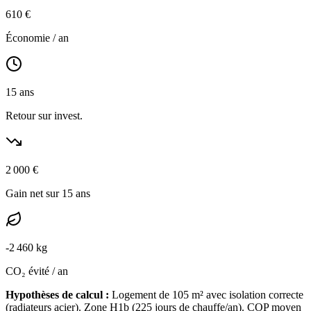
610
€
Économie / an
15
ans
Retour sur invest.
2 000
€
Gain net sur 15 ans
-
2 460
kg
CO₂ évité / an
Hypothèses de calcul :
Logement de
105
m² avec isolation
correcte
(
radiateurs acier
). Zone
H1b
(
225
jours de chauffe/an). COP moyen