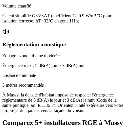
Volume chauffé
Calcul simplifié G×V×ΔT (coefficient G=0.9 W/m³.°C pour
isolation correcte, ΔT=32°C en zone H1b)
Réglementation acoustique
Zonage :
zone urbaine modérée
Émergence max :
5
dB(A) jour /
3
dB(A) nuit
Distance minimale
5 mètres recommandés
À Massy, la densité d'habitat impose de respecter l'émergence
réglementaire de 5 dB(A) le jour et 3 dB(A) la nuit (Code de la
santé publique, art. R1336-7). Orientez l'unité extérieure vers votre
propre jardin, jamais vers la façade du voisin.
Comparez
5+
installateurs RGE à
Massy