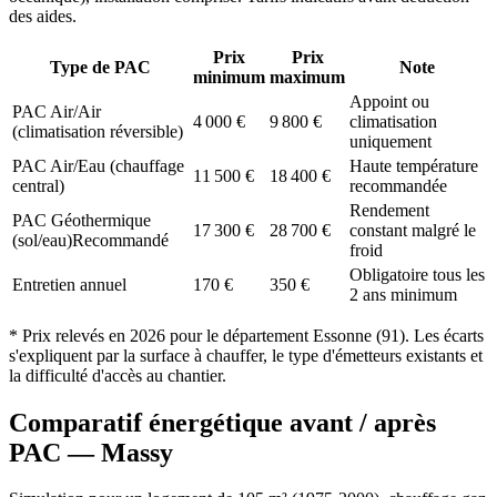
des aides.
Prix
Prix
Type de PAC
Note
minimum
maximum
Appoint ou
PAC Air/Air
4 000
€
9 800
€
climatisation
(climatisation réversible)
uniquement
PAC Air/Eau (chauffage
Haute température
11 500
€
18 400
€
central)
recommandée
Rendement
PAC Géothermique
17 300
€
28 700
€
constant malgré le
(sol/eau)
Recommandé
froid
Obligatoire tous les
Entretien annuel
170
€
350
€
2 ans minimum
* Prix relevés en
2026
pour le département
Essonne
(
91
). Les écarts
s'expliquent par la surface à chauffer, le type d'émetteurs existants et
la difficulté d'accès au chantier.
Comparatif énergétique avant / après
PAC —
Massy