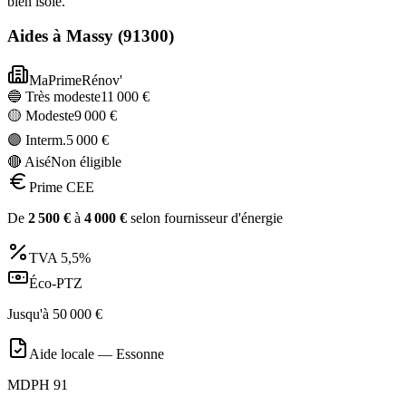
bien isolé.
Aides à
Massy
(
91300
)
MaPrimeRénov'
🔵 Très modeste
11 000
€
🟡 Modeste
9 000
€
🟣 Interm.
5 000
€
🔴 Aisé
Non éligible
Prime CEE
De
2 500
€
à
4 000
€
selon fournisseur d'énergie
TVA
5,5%
Éco-PTZ
Jusqu'à
50 000
€
Aide locale —
Essonne
MDPH 91