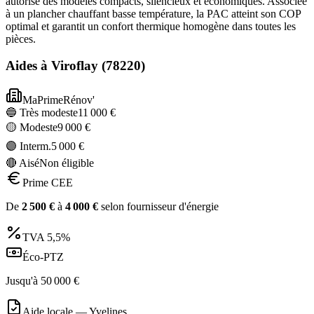
autorise des modèles compacts, silencieux et économiques. Associée
à un plancher chauffant basse température, la PAC atteint son COP
optimal et garantit un confort thermique homogène dans toutes les
pièces.
Aides à
Viroflay
(
78220
)
MaPrimeRénov'
🔵 Très modeste
11 000
€
🟡 Modeste
9 000
€
🟣 Interm.
5 000
€
🔴 Aisé
Non éligible
Prime CEE
De
2 500
€
à
4 000
€
selon fournisseur d'énergie
TVA
5,5%
Éco-PTZ
Jusqu'à
50 000
€
Aide locale —
Yvelines