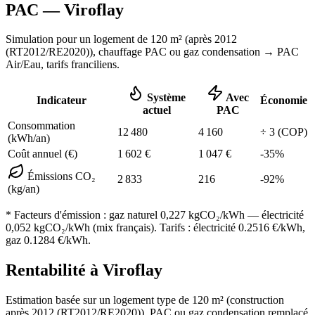
PAC —
Viroflay
Simulation pour un logement de
120
m² (
après 2012
(RT2012/RE2020)
), chauffage
PAC ou gaz condensation
→ PAC
Air/Eau,
tarifs franciliens
.
Système
Avec
Indicateur
Économie
actuel
PAC
Consommation
12 480
4 160
÷
3
(COP)
(kWh/an)
Coût annuel (€)
1 602
€
1 047
€
-
35
%
Émissions CO₂
2 833
216
-
92
%
(kg/an)
* Facteurs d'émission :
gaz naturel 0,227
kgCO₂/kWh — électricité
0,052 kgCO₂/kWh (mix français). Tarifs : électricité
0.2516
€/kWh,
gaz
0.1284
€/kWh.
Rentabilité à
Viroflay
Estimation basée sur un logement type de
120
m² (construction
après 2012 (RT2012/RE2020)
),
PAC ou gaz condensation
remplacé