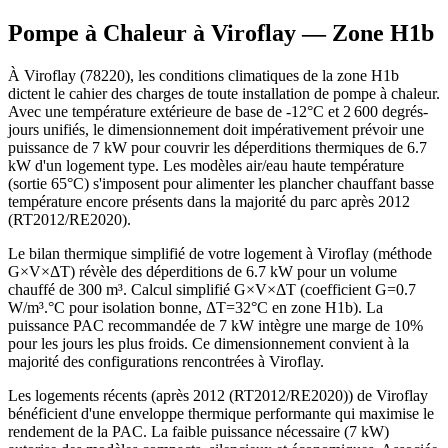
Pompe à Chaleur à
Viroflay
— Zone
H1b
À Viroflay (78220), les conditions climatiques de la zone H1b
dictent le cahier des charges de toute installation de pompe à chaleur.
Avec une température extérieure de base de -12°C et 2 600 degrés-
jours unifiés, le dimensionnement doit impérativement prévoir une
puissance de 7 kW pour couvrir les déperditions thermiques de 6.7
kW d'un logement type. Les modèles air/eau haute température
(sortie 65°C) s'imposent pour alimenter les plancher chauffant basse
température encore présents dans la majorité du parc après 2012
(RT2012/RE2020).
Le bilan thermique simplifié de votre logement à Viroflay (méthode
G×V×ΔT) révèle des déperditions de 6.7 kW pour un volume
chauffé de 300 m³. Calcul simplifié G×V×ΔT (coefficient G=0.7
W/m³.°C pour isolation bonne, ΔT=32°C en zone H1b). La
puissance PAC recommandée de 7 kW intègre une marge de 10%
pour les jours les plus froids. Ce dimensionnement convient à la
majorité des configurations rencontrées à Viroflay.
Les logements récents (après 2012 (RT2012/RE2020)) de Viroflay
bénéficient d'une enveloppe thermique performante qui maximise le
rendement de la PAC. La faible puissance nécessaire (7 kW)