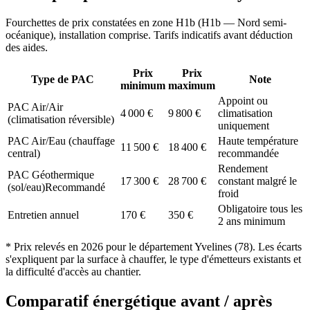
Fourchettes de prix constatées en zone
H1b
(
H1b — Nord semi-
océanique
), installation comprise. Tarifs indicatifs avant déduction
des aides.
Prix
Prix
Type de PAC
Note
minimum
maximum
Appoint ou
PAC Air/Air
4 000
€
9 800
€
climatisation
(climatisation réversible)
uniquement
PAC Air/Eau (chauffage
Haute température
11 500
€
18 400
€
central)
recommandée
Rendement
PAC Géothermique
17 300
€
28 700
€
constant malgré le
(sol/eau)
Recommandé
froid
Obligatoire tous les
Entretien annuel
170
€
350
€
2 ans minimum
* Prix relevés en
2026
pour le département
Yvelines
(
78
). Les écarts
s'expliquent par la surface à chauffer, le type d'émetteurs existants et
la difficulté d'accès au chantier.
Comparatif énergétique avant / après