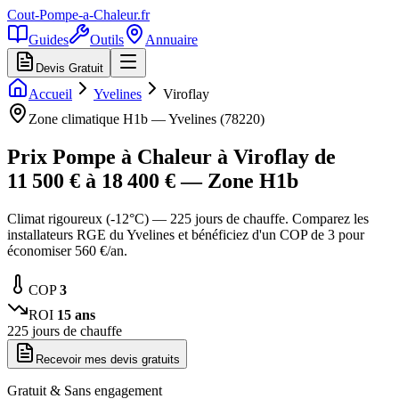
Cout-Pompe-a-Chaleur
.fr
Guides
Outils
Annuaire
Devis Gratuit
Accueil
Yvelines
Viroflay
Zone climatique
H1b
—
Yvelines
(
78220
)
Prix Pompe à Chaleur à
Viroflay
de
11 500
€ à
18 400
€ — Zone
H1b
Climat rigoureux (-12°C) — 225 jours de chauffe. Comparez les
installateurs RGE du Yvelines et bénéficiez d'un COP de 3 pour
économiser 560 €/an.
COP
3
ROI
15
ans
225
jours de chauffe
Recevoir mes devis gratuits
Gratuit & Sans engagement