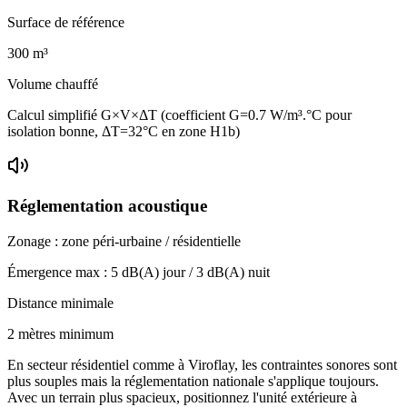
Surface de référence
300
m³
Volume chauffé
Calcul simplifié G×V×ΔT (coefficient G=0.7 W/m³.°C pour
isolation bonne, ΔT=32°C en zone H1b)
Réglementation acoustique
Zonage :
zone péri-urbaine / résidentielle
Émergence max :
5
dB(A) jour /
3
dB(A) nuit
Distance minimale
2 mètres minimum
En secteur résidentiel comme à Viroflay, les contraintes sonores sont
plus souples mais la réglementation nationale s'applique toujours.
Avec un terrain plus spacieux, positionnez l'unité extérieure à