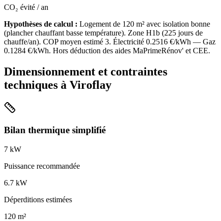
CO₂ évité / an
Hypothèses de calcul :
Logement de
120
m² avec isolation
bonne
(
plancher chauffant basse température
). Zone
H1b
(
225
jours de
chauffe/an). COP moyen estimé
3
. Électricité
0.2516
€/kWh — Gaz
0.1284
€/kWh. Hors déduction des aides MaPrimeRénov' et CEE.
Dimensionnement et contraintes
techniques à
Viroflay
Bilan thermique simplifié
7
kW
Puissance recommandée
6.7
kW
Déperditions estimées
120
m²