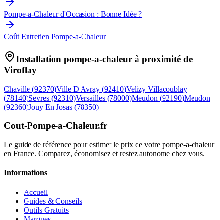
Pompe-a-Chaleur d'Occasion : Bonne Idée ?
Coût Entretien Pompe-a-Chaleur
Installation pompe-a-chaleur à proximité de
Viroflay
Chaville
(
92370
)
Ville D Avray
(
92410
)
Velizy Villacoublay
(
78140
)
Sevres
(
92310
)
Versailles
(
78000
)
Meudon
(
92190
)
Meudon
(
92360
)
Jouy En Josas
(
78350
)
Cout-Pompe-a-Chaleur
.fr
Le guide de référence pour estimer le prix de votre pompe-a-chaleur
en France. Comparez, économisez et restez autonome chez vous.
Informations
Accueil
Guides & Conseils
Outils Gratuits
Marques