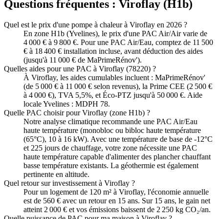
Questions fréquentes :
Viroflay
(
H1b
)
Quel est le prix d'une pompe à chaleur à Viroflay en 2026 ?
En zone H1b (Yvelines), le prix d'une PAC Air/Air varie de
4 000 € à 9 800 €. Pour une PAC Air/Eau, comptez de 11 500
€ à 18 400 € installation incluse, avant déduction des aides
(jusqu'à 11 000 € de MaPrimeRénov').
Quelles aides pour une PAC à Viroflay (78220) ?
À Viroflay, les aides cumulables incluent : MaPrimeRénov'
(de 5 000 € à 11 000 € selon revenus), la Prime CEE (2 500 €
à 4 000 €), TVA 5,5%, et Éco-PTZ jusqu'à 50 000 €. Aide
locale Yvelines : MDPH 78.
Quelle PAC choisir pour Viroflay (zone H1b) ?
Notre analyse climatique recommande une PAC Air/Eau
haute température (monobloc ou bibloc haute température
(65°C), 10 à 16 kW). Avec une température de base de -12°C
et 225 jours de chauffage, votre zone nécessite une PAC
haute température capable d'alimenter des plancher chauffant
basse température existants. La géothermie est également
pertinente en altitude.
Quel retour sur investissement à Viroflay ?
Pour un logement de 120 m² à Viroflay, l'économie annuelle
est de 560 € avec un retour en 15 ans. Sur 15 ans, le gain net
atteint 2 000 € et vos émissions baissent de 2 250 kg CO₂/an.
Quelle puissance de PAC pour ma maison à Viroflay ?