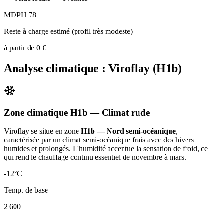
MDPH 78
Reste à charge estimé (profil très modeste)
à partir de
0
€
Analyse climatique :
Viroflay
(
H1b
)
Zone climatique
H1b
— Climat
rude
Viroflay
se situe en zone
H1b — Nord semi-océanique
,
caractérisée par un
climat semi-océanique frais avec des hivers
humides et prolongés. L'humidité accentue la sensation de froid, ce
qui rend le chauffage continu essentiel de novembre à mars
.
-12
°C
Temp. de base
2 600