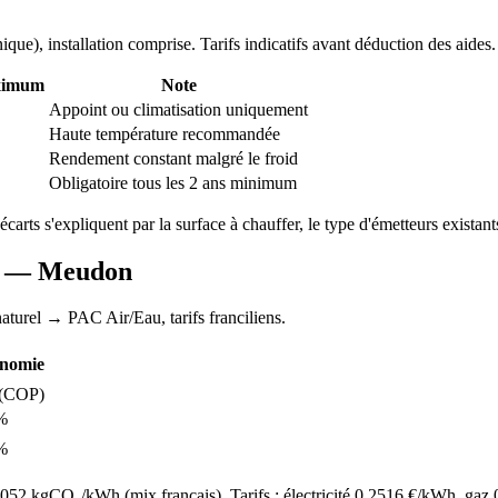
nique
), installation comprise. Tarifs indicatifs avant déduction des aides.
ximum
Note
Appoint ou climatisation uniquement
Haute température recommandée
Rendement constant malgré le froid
Obligatoire tous les 2 ans minimum
 écarts s'expliquent par la surface à chauffer, le type d'émetteurs existants
AC —
Meudon
aturel
→ PAC Air/Eau,
tarifs franciliens
.
nomie
(COP)
%
%
52 kgCO₂/kWh (mix français). Tarifs : électricité
0.2516
€/kWh, gaz