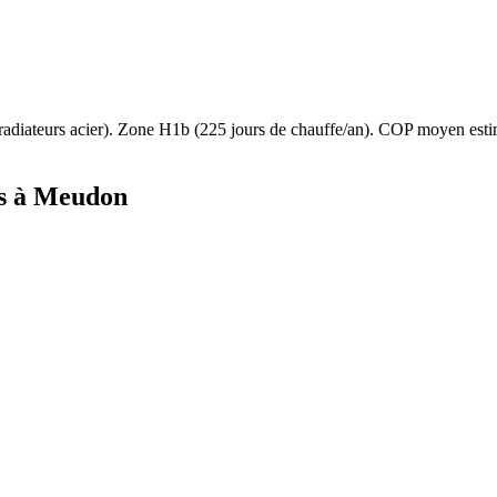
radiateurs acier
). Zone
H1b
(
225
jours de chauffe/an). COP moyen est
s à
Meudon