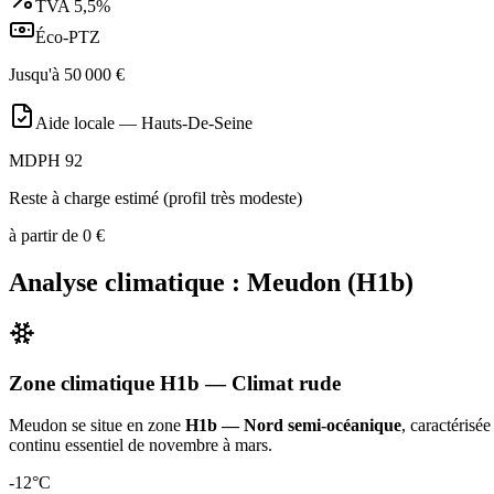
TVA
5,5%
Éco-PTZ
Jusqu'à
50 000
€
Aide locale —
Hauts-De-Seine
MDPH 92
Reste à charge estimé (profil très modeste)
à partir de
0
€
Analyse climatique :
Meudon
(
H1b
)
Zone climatique
H1b
— Climat
rude
Meudon
se situe en zone
H1b — Nord semi-océanique
, caractérisé
continu essentiel de novembre à mars
.
-12
°C