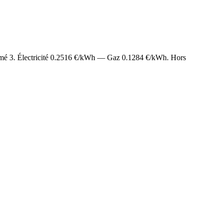
imé
3
. Électricité
0.2516
€/kWh — Gaz
0.1284
€/kWh. Hors