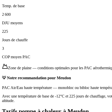
Temp. de base
2 600
DJU moyens
225
Jours de chauffe
3
COP moyen PAC
Zone de plaine
—
conditions optimales pour les PAC aérothermi
💡 Notre recommandation pour
Meudon
PAC Air/Eau haute température
—
monobloc ou bibloc haute tempéra
Avec une température de base de -12°C et 225 jours de chauffage, votr
altitude.
Tarifs pompe à chaleur à
Meudon