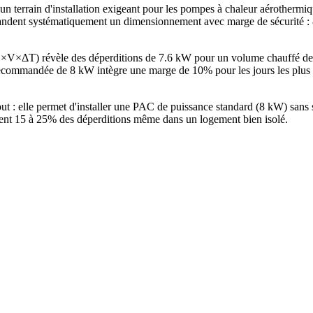
 terrain d'installation exigeant pour les pompes à chaleur aérotherm
ent systématiquement un dimensionnement avec marge de sécurité : 8 k
G×V×ΔT) révèle des déperditions de 7.6 kW pour un volume chauffé d
commandée de 8 kW intègre une marge de 10% pour les jours les plus f
ut : elle permet d'installer une PAC de puissance standard (8 kW) san
ntent 15 à 25% des déperditions même dans un logement bien isolé.