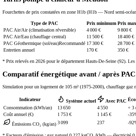
Fourchettes de prix constatées en zone
H1b
(
H1b — Nord semi-océa
Type de PAC
Prix minimum
Prix ma
PAC Air/Air (climatisation réversible)
4 000
€
9 800
€
PAC Air/Eau (chauffage central)
11 500
€
18 400
€
PAC Géothermique (sol/eau)
Recommandé
17 300
€
28 700
€
Entretien annuel
170
€
350
€
* Prix relevés en
2026
pour le département
Hauts-De-Seine
(
92
). Les
Comparatif énergétique avant / après P
Simulation pour un logement de
105
m² (
1975-2000
), chauffage
gaz n
Indicateur
Éco
Système actuel
Avec PAC
Consommation (kWh/an)
13 650
4 550
÷
3
Coût annuel (€)
1 753
€
1 145
€
-
35
3 099
237
-
92
Émissions CO₂ (kg/an)
* Facteurs d'émission :
gaz naturel 0,227
kgCO₂/kWh — électricité 0,0