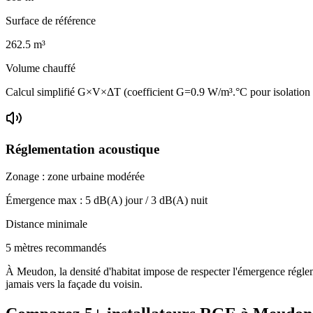
Surface de référence
262.5
m³
Volume chauffé
Calcul simplifié G×V×ΔT (coefficient G=0.9 W/m³.°C pour isolatio
Réglementation acoustique
Zonage :
zone urbaine modérée
Émergence max :
5
dB(A) jour /
3
dB(A) nuit
Distance minimale
5 mètres recommandés
À Meudon, la densité d'habitat impose de respecter l'émergence régleme
jamais vers la façade du voisin.