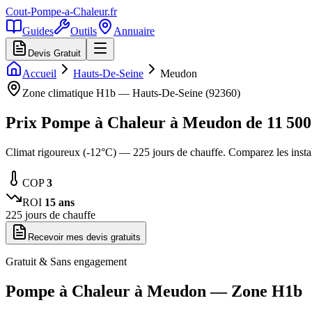
Cout-Pompe-a-Chaleur
.fr
Guides
Outils
Annuaire
Devis Gratuit
Accueil
Hauts-De-Seine
Meudon
Zone climatique
H1b
—
Hauts-De-Seine
(
92360
)
Prix Pompe à Chaleur à
Meudon
de
11 500
Climat rigoureux (-12°C) — 225 jours de chauffe. Comparez les inst
COP
3
ROI
15
ans
225
jours de chauffe
Recevoir mes devis gratuits
Gratuit & Sans engagement
Pompe à Chaleur à
Meudon
— Zone
H1b