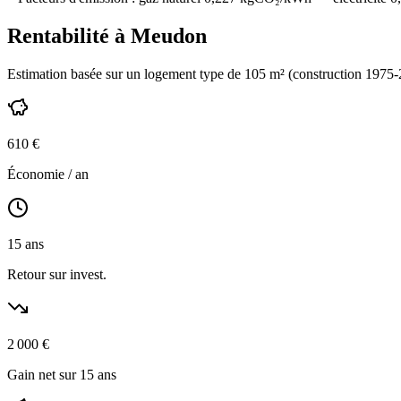
Rentabilité à
Meudon
Estimation basée sur un logement type de
105
m² (construction
1975-
610
€
Économie / an
15
ans
Retour sur invest.
2 000
€
Gain net sur 15 ans