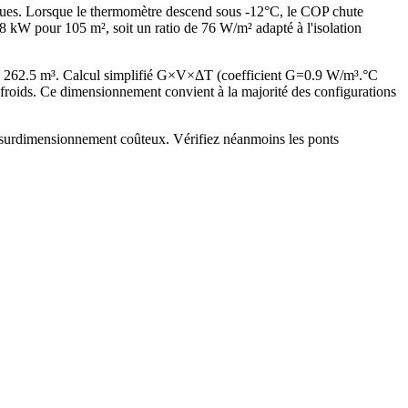
iques. Lorsque le thermomètre descend sous -12°C, le COP chute
W pour 105 m², soit un ratio de 76 W/m² adapté à l'isolation
e 262.5 m³. Calcul simplifié G×V×ΔT (coefficient G=0.9 W/m³.°C
roids. Ce dimensionnement convient à la majorité des configurations
s surdimensionnement coûteux. Vérifiez néanmoins les ponts