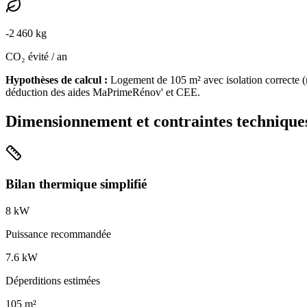
-
2 460
kg
CO₂ évité / an
Hypothèses de calcul :
Logement de
105
m² avec isolation
correcte
(
déduction des aides MaPrimeRénov' et CEE.
Dimensionnement et contraintes technique
Bilan thermique simplifié
8
kW
Puissance recommandée
7.6
kW
Déperditions estimées
105
m²