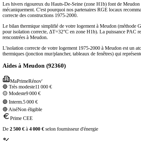
Les hivers rigoureux du Hauts-De-Seine (zone H1b) font de Meudon un
mécaniquement. C'est pourquoi nos partenaires RGE locaux recommand
correcte des constructions 1975-2000.
Le bilan thermique simplifié de votre logement à Meudon (méthode 
pour isolation correcte, ΔT=32°C en zone H1b). La puissance PAC re
rencontrées à Meudon.
L'isolation correcte de votre logement 1975-2000 à Meudon est un ato
thermiques (jonction mur/plancher, tableaux de fenêtres) qui représe
Aides à
Meudon
(
92360
)
MaPrimeRénov'
🔵 Très modeste
11 000
€
🟡 Modeste
9 000
€
🟣 Interm.
5 000
€
🔴 Aisé
Non éligible
Prime CEE
De
2 500
€
à
4 000
€
selon fournisseur d'énergie