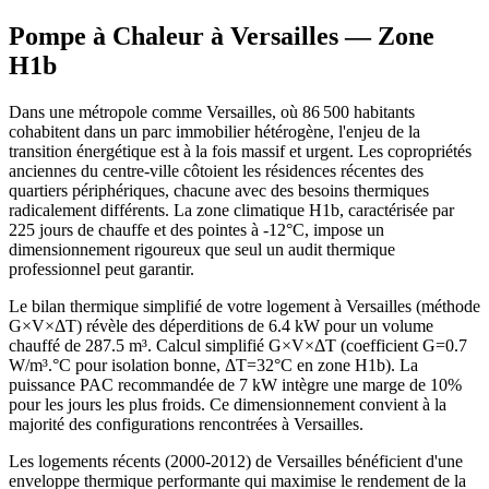
Pompe à Chaleur à
Versailles
— Zone
H1b
Dans une métropole comme Versailles, où 86 500 habitants
cohabitent dans un parc immobilier hétérogène, l'enjeu de la
transition énergétique est à la fois massif et urgent. Les copropriétés
anciennes du centre-ville côtoient les résidences récentes des
quartiers périphériques, chacune avec des besoins thermiques
radicalement différents. La zone climatique H1b, caractérisée par
225 jours de chauffe et des pointes à -12°C, impose un
dimensionnement rigoureux que seul un audit thermique
professionnel peut garantir.
Le bilan thermique simplifié de votre logement à Versailles (méthode
G×V×ΔT) révèle des déperditions de 6.4 kW pour un volume
chauffé de 287.5 m³. Calcul simplifié G×V×ΔT (coefficient G=0.7
W/m³.°C pour isolation bonne, ΔT=32°C en zone H1b). La
puissance PAC recommandée de 7 kW intègre une marge de 10%
pour les jours les plus froids. Ce dimensionnement convient à la
majorité des configurations rencontrées à Versailles.
Les logements récents (2000-2012) de Versailles bénéficient d'une
enveloppe thermique performante qui maximise le rendement de la