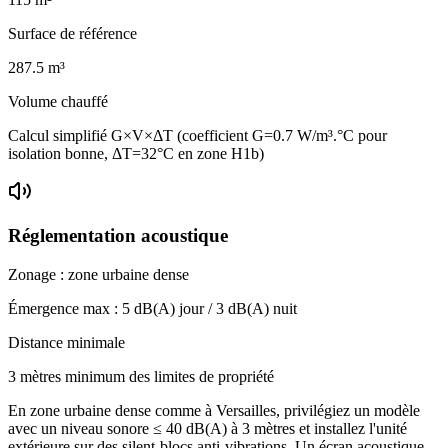
Surface de référence
287.5
m³
Volume chauffé
Calcul simplifié G×V×ΔT (coefficient G=0.7 W/m³.°C pour
isolation bonne, ΔT=32°C en zone H1b)
Réglementation acoustique
Zonage :
zone urbaine dense
Émergence max :
5
dB(A) jour /
3
dB(A) nuit
Distance minimale
3 mètres minimum des limites de propriété
En zone urbaine dense comme à Versailles, privilégiez un modèle
avec un niveau sonore ≤ 40 dB(A) à 3 mètres et installez l'unité
extérieure sur des silent-blocs anti-vibrations. Un écran acoustique