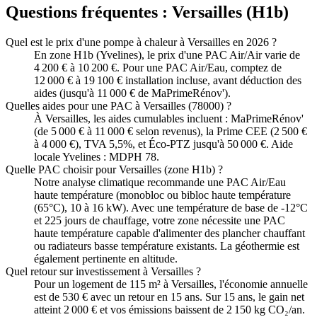
Questions fréquentes :
Versailles
(
H1b
)
Quel est le prix d'une pompe à chaleur à Versailles en 2026 ?
En zone H1b (Yvelines), le prix d'une PAC Air/Air varie de
4 200 € à 10 200 €. Pour une PAC Air/Eau, comptez de
12 000 € à 19 100 € installation incluse, avant déduction des
aides (jusqu'à 11 000 € de MaPrimeRénov').
Quelles aides pour une PAC à Versailles (78000) ?
À Versailles, les aides cumulables incluent : MaPrimeRénov'
(de 5 000 € à 11 000 € selon revenus), la Prime CEE (2 500 €
à 4 000 €), TVA 5,5%, et Éco-PTZ jusqu'à 50 000 €. Aide
locale Yvelines : MDPH 78.
Quelle PAC choisir pour Versailles (zone H1b) ?
Notre analyse climatique recommande une PAC Air/Eau
haute température (monobloc ou bibloc haute température
(65°C), 10 à 16 kW). Avec une température de base de -12°C
et 225 jours de chauffage, votre zone nécessite une PAC
haute température capable d'alimenter des plancher chauffant
ou radiateurs basse température existants. La géothermie est
également pertinente en altitude.
Quel retour sur investissement à Versailles ?
Pour un logement de 115 m² à Versailles, l'économie annuelle
est de 530 € avec un retour en 15 ans. Sur 15 ans, le gain net
atteint 2 000 € et vos émissions baissent de 2 150 kg CO₂/an.