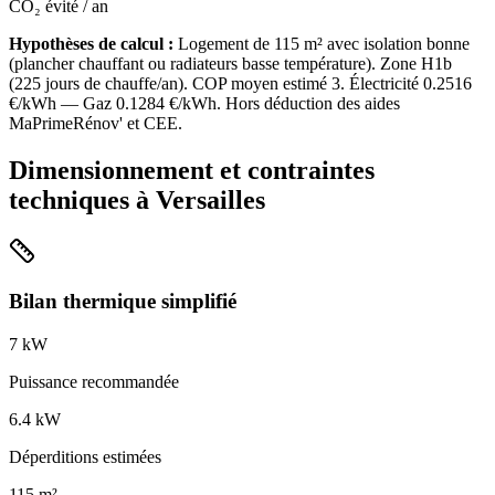
CO₂ évité / an
Hypothèses de calcul :
Logement de
115
m² avec isolation
bonne
(
plancher chauffant ou radiateurs basse température
). Zone
H1b
(
225
jours de chauffe/an). COP moyen estimé
3
. Électricité
0.2516
€/kWh — Gaz
0.1284
€/kWh. Hors déduction des aides
MaPrimeRénov' et CEE.
Dimensionnement et contraintes
techniques à
Versailles
Bilan thermique simplifié
7
kW
Puissance recommandée
6.4
kW
Déperditions estimées
115
m²