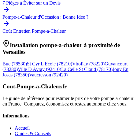
7 Pièges à Éviter sur un Devis
Pompe-a-Chaleur d'Occasion : Bonne Idée ?
Coût Entretien Pompe-a-Chaleur
Installation pompe-a-chaleur à proximité de
Versailles
Buc
(
78530
)
St Cyr L Ecole
(
78210
)
Viroflay
(
78220
)
Guyancourt
(
78280
)
Ville D Avray
(
92410
)
La Celle St Cloud
(
78170
)
Jouy En
Josas
(
78350
)
Vaucresson
(
92420
)
Cout-Pompe-a-Chaleur
.fr
Le guide de référence pour estimer le prix de votre pompe-a-chaleur
en France. Comparez, économisez et restez autonome chez vous.
Informations
Accueil
Guides & Conseils