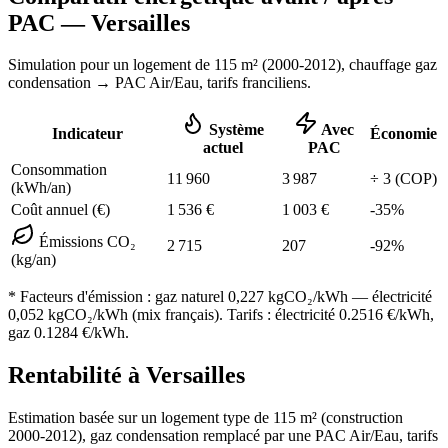
PAC —
Versailles
Simulation pour un logement de
115
m² (
2000-2012
), chauffage
gaz
condensation
→ PAC Air/Eau,
tarifs franciliens
.
Système
Avec
Indicateur
Économie
actuel
PAC
Consommation
11 960
3 987
÷
3
(COP)
(kWh/an)
Coût annuel (€)
1 536
€
1 003
€
-
35
%
Émissions CO₂
2 715
207
-
92
%
(kg/an)
* Facteurs d'émission :
gaz naturel 0,227
kgCO₂/kWh — électricité
0,052 kgCO₂/kWh (mix français). Tarifs : électricité
0.2516
€/kWh,
gaz
0.1284
€/kWh.
Rentabilité à
Versailles
Estimation basée sur un logement type de
115
m² (construction
2000-2012
),
gaz condensation
remplacé par une PAC Air/Eau,
tarifs