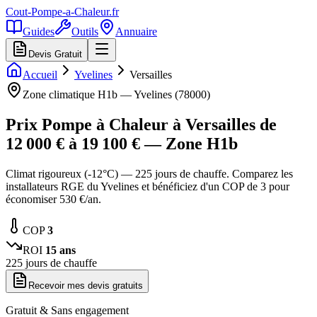
Cout-Pompe-a-Chaleur
.fr
Guides
Outils
Annuaire
Devis Gratuit
Accueil
Yvelines
Versailles
Zone climatique
H1b
—
Yvelines
(
78000
)
Prix Pompe à Chaleur à
Versailles
de
12 000
€ à
19 100
€ — Zone
H1b
Climat rigoureux (-12°C) — 225 jours de chauffe. Comparez les
installateurs RGE du Yvelines et bénéficiez d'un COP de 3 pour
économiser 530 €/an.
COP
3
ROI
15
ans
225
jours de chauffe
Recevoir mes devis gratuits
Gratuit & Sans engagement