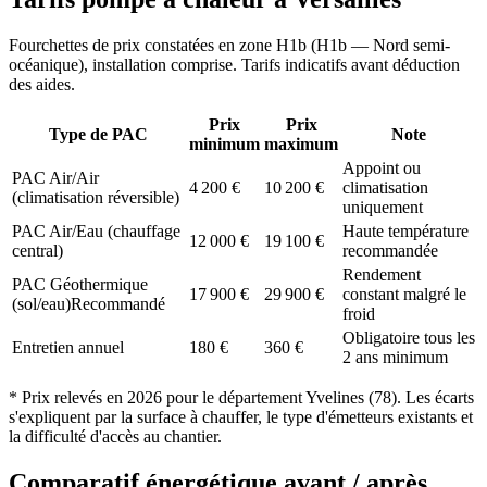
Fourchettes de prix constatées en zone
H1b
(
H1b — Nord semi-
océanique
), installation comprise. Tarifs indicatifs avant déduction
des aides.
Prix
Prix
Type de PAC
Note
minimum
maximum
Appoint ou
PAC Air/Air
4 200
€
10 200
€
climatisation
(climatisation réversible)
uniquement
PAC Air/Eau (chauffage
Haute température
12 000
€
19 100
€
central)
recommandée
Rendement
PAC Géothermique
17 900
€
29 900
€
constant malgré le
(sol/eau)
Recommandé
froid
Obligatoire tous les
Entretien annuel
180
€
360
€
2 ans minimum
* Prix relevés en
2026
pour le département
Yvelines
(
78
). Les écarts
s'expliquent par la surface à chauffer, le type d'émetteurs existants et
la difficulté d'accès au chantier.
Comparatif énergétique avant / après