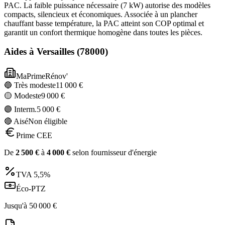
PAC. La faible puissance nécessaire (7 kW) autorise des modèles
compacts, silencieux et économiques. Associée à un plancher
chauffant basse température, la PAC atteint son COP optimal et
garantit un confort thermique homogène dans toutes les pièces.
Aides à
Versailles
(
78000
)
MaPrimeRénov'
🔵 Très modeste
11 000
€
🟡 Modeste
9 000
€
🟣 Interm.
5 000
€
🔴 Aisé
Non éligible
Prime CEE
De
2 500
€
à
4 000
€
selon fournisseur d'énergie
TVA
5,5%
Éco-PTZ
Jusqu'à
50 000
€