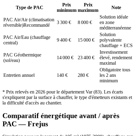
Prix
Prix
Type de PAC
Note
minimum
maximum
Solution idéale
PAC Air/Air (climatisation
3 300
€
8 000
€
en zone
réversible)
Recommandé
méditerranéenne
Solution
PAC Air/Eau (chauffage
9 400
€
15 000
€
polyvalente
central)
chauffage + ECS
Investissement
PAC Géothermique
14 000
€
23 400
€
élevé, rendement
(sol/eau)
maximal
Obligatoire tous
Entretien annuel
140
€
280
€
les 2 ans
minimum
* Prix relevés en
2026
pour le département
Var
(
83
). Les écarts
s'expliquent par la surface à chauffer, le type d'émetteurs existants et
la difficulté d'accès au chantier.
Comparatif énergétique avant / après
PAC —
Frejus