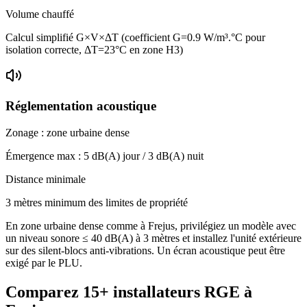
Volume chauffé
Calcul simplifié G×V×ΔT (coefficient G=0.9 W/m³.°C pour
isolation correcte, ΔT=23°C en zone H3)
Réglementation acoustique
Zonage :
zone urbaine dense
Émergence max :
5
dB(A) jour /
3
dB(A) nuit
Distance minimale
3 mètres minimum des limites de propriété
En zone urbaine dense comme à Frejus, privilégiez un modèle avec
un niveau sonore ≤ 40 dB(A) à 3 mètres et installez l'unité extérieure
sur des silent-blocs anti-vibrations. Un écran acoustique peut être
exigé par le PLU.
Comparez
15+
installateurs RGE à