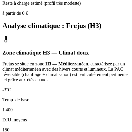
Reste à charge estimé (profil très modeste)
à partir de
0
€
Analyse climatique :
Frejus
(
H3
)
Zone climatique
H3
— Climat
doux
Frejus
se situe en zone
H3 — Méditerranéen
, caractérisée par un
climat méditerranéen avec des hivers courts et lumineux. La PAC
réversible (chauffage + climatisation) est particulièrement pertinente
ici grâce aux étés chauds
.
-3
°C
Temp. de base
1 400
DJU moyens
150