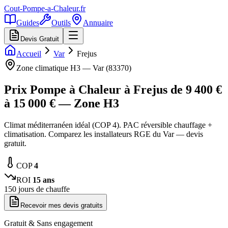
Cout-Pompe-a-Chaleur
.fr
Guides
Outils
Annuaire
Devis Gratuit
Accueil
Var
Frejus
Zone climatique
H3
—
Var
(
83370
)
Prix Pompe à Chaleur à
Frejus
de
9 400
€
à
15 000
€ — Zone
H3
Climat méditerranéen idéal (COP 4). PAC réversible chauffage +
climatisation. Comparez les installateurs RGE du Var — devis
gratuit.
COP
4
ROI
15
ans
150
jours de chauffe
Recevoir mes devis gratuits
Gratuit & Sans engagement