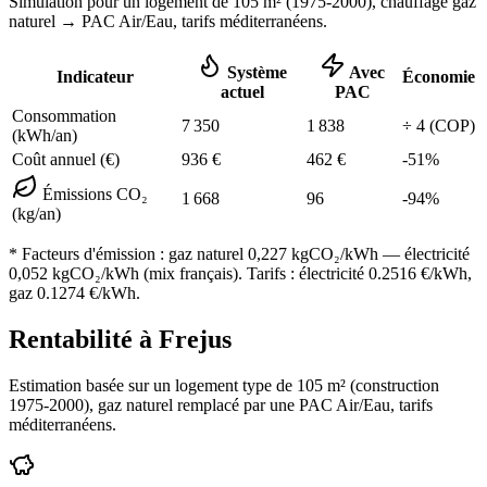
Simulation pour un logement de
105
m² (
1975-2000
), chauffage
gaz
naturel
→ PAC Air/Eau,
tarifs méditerranéens
.
Système
Avec
Indicateur
Économie
actuel
PAC
Consommation
7 350
1 838
÷
4
(COP)
(kWh/an)
Coût annuel (€)
936
€
462
€
-
51
%
Émissions CO₂
1 668
96
-
94
%
(kg/an)
* Facteurs d'émission :
gaz naturel 0,227
kgCO₂/kWh — électricité
0,052 kgCO₂/kWh (mix français). Tarifs : électricité
0.2516
€/kWh,
gaz
0.1274
€/kWh.
Rentabilité à
Frejus
Estimation basée sur un logement type de
105
m² (construction
1975-2000
),
gaz naturel
remplacé par une PAC Air/Eau,
tarifs
méditerranéens
.