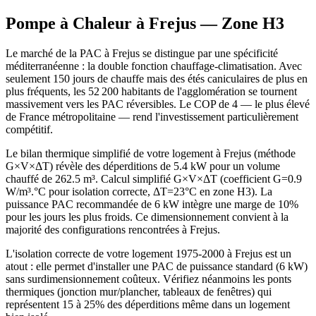
Pompe à Chaleur à
Frejus
— Zone
H3
Le marché de la PAC à Frejus se distingue par une spécificité
méditerranéenne : la double fonction chauffage-climatisation. Avec
seulement 150 jours de chauffe mais des étés caniculaires de plus en
plus fréquents, les 52 200 habitants de l'agglomération se tournent
massivement vers les PAC réversibles. Le COP de 4 — le plus élevé
de France métropolitaine — rend l'investissement particulièrement
compétitif.
Le bilan thermique simplifié de votre logement à Frejus (méthode
G×V×ΔT) révèle des déperditions de 5.4 kW pour un volume
chauffé de 262.5 m³. Calcul simplifié G×V×ΔT (coefficient G=0.9
W/m³.°C pour isolation correcte, ΔT=23°C en zone H3). La
puissance PAC recommandée de 6 kW intègre une marge de 10%
pour les jours les plus froids. Ce dimensionnement convient à la
majorité des configurations rencontrées à Frejus.
L'isolation correcte de votre logement 1975-2000 à Frejus est un
atout : elle permet d'installer une PAC de puissance standard (6 kW)
sans surdimensionnement coûteux. Vérifiez néanmoins les ponts
thermiques (jonction mur/plancher, tableaux de fenêtres) qui
représentent 15 à 25% des déperditions même dans un logement