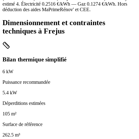
estimé
4
. Électricité
0.2516
€/kWh — Gaz
0.1274
€/kWh. Hors
déduction des aides MaPrimeRénov' et CEE.
Dimensionnement et contraintes
techniques à
Frejus
Bilan thermique simplifié
6
kW
Puissance recommandée
5.4
kW
Déperditions estimées
105
m²
Surface de référence
262.5
m³