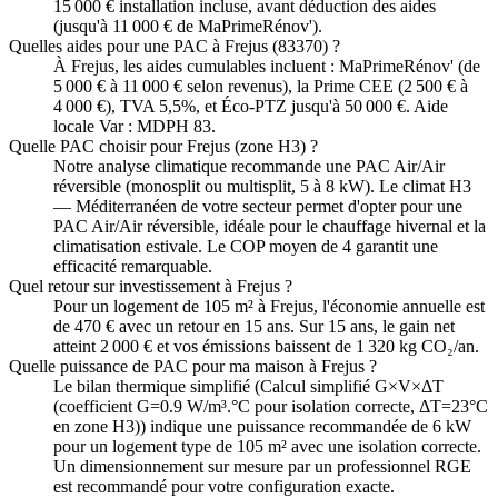
15 000 € installation incluse, avant déduction des aides
(jusqu'à 11 000 € de MaPrimeRénov').
Quelles aides pour une PAC à Frejus (83370) ?
À Frejus, les aides cumulables incluent : MaPrimeRénov' (de
5 000 € à 11 000 € selon revenus), la Prime CEE (2 500 € à
4 000 €), TVA 5,5%, et Éco-PTZ jusqu'à 50 000 €. Aide
locale Var : MDPH 83.
Quelle PAC choisir pour Frejus (zone H3) ?
Notre analyse climatique recommande une PAC Air/Air
réversible (monosplit ou multisplit, 5 à 8 kW). Le climat H3
— Méditerranéen de votre secteur permet d'opter pour une
PAC Air/Air réversible, idéale pour le chauffage hivernal et la
climatisation estivale. Le COP moyen de 4 garantit une
efficacité remarquable.
Quel retour sur investissement à Frejus ?
Pour un logement de 105 m² à Frejus, l'économie annuelle est
de 470 € avec un retour en 15 ans. Sur 15 ans, le gain net
atteint 2 000 € et vos émissions baissent de 1 320 kg CO₂/an.
Quelle puissance de PAC pour ma maison à Frejus ?
Le bilan thermique simplifié (Calcul simplifié G×V×ΔT
(coefficient G=0.9 W/m³.°C pour isolation correcte, ΔT=23°C
en zone H3)) indique une puissance recommandée de 6 kW
pour un logement type de 105 m² avec une isolation correcte.
Un dimensionnement sur mesure par un professionnel RGE
est recommandé pour votre configuration exacte.