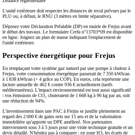
Distance réglementaire
L'unité extérieure doit respecter les distances de recul prévues par le
PLU ou, à défaut, le RNU (3 mètres en limite séparative).
Déposez votre Déclaration Préalable (DP) en mairie de Frejus avant
le début des travaux. Le formulaire Cerfa n°13703*09 est disponible
en ligne. Joignez un plan de masse indiquant l'emplacement de
l'unité extérieure.
Perspective énergétique pour
Frejus
En remplaçant votre système gaz naturel par une pompe à chaleur à
Frejus, votre consommation énergétique passerait de 7 350 kWh/an
à 1 838 kWh/an (÷ 4 grâce au COP). En euros, cela représente une
facture annuelle de 462 € contre 936 € actuellement (tarifs
méditerranéens). L'impact environnemental est tout aussi significatif
: vos émissions de CO₂ chuteraient de 1 668 kg à 96 kg par an, soit
une réduction de 94%.
L'investissement dans une PAC à Frejus se justifie pleinement au
regard des 2 000 € de gains nets sur 15 ans et de la valorisation
immobilière qu'apporte un DPE amélioré. Nos partenaires
interviennent sous 3 à 5 jours pour une visite technique gratuite et un
devis détaillé. N'hésitez pas à comparer : en zone H3, les écarts de