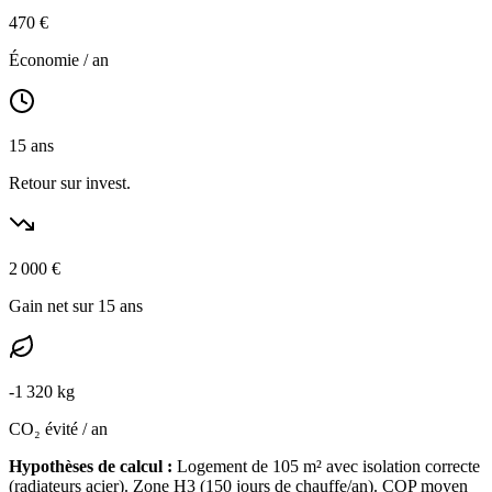
470
€
Économie / an
15
ans
Retour sur invest.
2 000
€
Gain net sur 15 ans
-
1 320
kg
CO₂ évité / an
Hypothèses de calcul :
Logement de
105
m² avec isolation
correcte
(
radiateurs acier
). Zone
H3
(
150
jours de chauffe/an). COP moyen