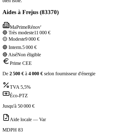
bien isolé.
Aides à
Frejus
(
83370
)
MaPrimeRénov'
🔵 Très modeste
11 000
€
🟡 Modeste
9 000
€
🟣 Interm.
5 000
€
🔴 Aisé
Non éligible
Prime CEE
De
2 500
€
à
4 000
€
selon fournisseur d'énergie
TVA
5,5%
Éco-PTZ
Jusqu'à
50 000
€
Aide locale —
Var
MDPH 83