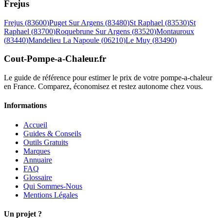
Frejus
Frejus
(
83600
)
Puget Sur Argens
(
83480
)
St Raphael
(
83530
)
St
Raphael
(
83700
)
Roquebrune Sur Argens
(
83520
)
Montauroux
(
83440
)
Mandelieu La Napoule
(
06210
)
Le Muy
(
83490
)
Cout-Pompe-a-Chaleur
.fr
Le guide de référence pour estimer le prix de votre pompe-a-chaleur
en France. Comparez, économisez et restez autonome chez vous.
Informations
Accueil
Guides & Conseils
Outils Gratuits
Marques
Annuaire
FAQ
Glossaire
Qui Sommes-Nous
Mentions Légales
Un projet ?