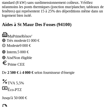
standard (8 kW) sans surdimensionnement coûteux. Vérifiez
néanmoins les ponts thermiques (jonction mur/plancher, tableaux de
fenêtres) qui représentent 15 à 25% des déperditions même dans un
logement bien isolé.
Aides à
St Maur Des Fosses
(
94100
)
MaPrimeRénov'
🔵 Très modeste
11 000
€
🟡 Modeste
9 000
€
🟣 Interm.
5 000
€
🔴 Aisé
Non éligible
Prime CEE
De
2 500
€
à
4 000
€
selon fournisseur d'énergie
TVA
5,5%
Éco-PTZ
Jusqu'à
50 000
€