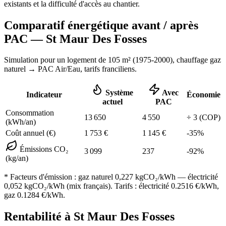
existants et la difficulté d'accès au chantier.
Comparatif énergétique avant / après
PAC —
St Maur Des Fosses
Simulation pour un logement de
105
m² (
1975-2000
), chauffage
gaz
naturel
→ PAC Air/Eau,
tarifs franciliens
.
Système
Avec
Indicateur
Économie
actuel
PAC
Consommation
13 650
4 550
÷
3
(COP)
(kWh/an)
Coût annuel (€)
1 753
€
1 145
€
-
35
%
Émissions CO₂
3 099
237
-
92
%
(kg/an)
* Facteurs d'émission :
gaz naturel 0,227
kgCO₂/kWh — électricité
0,052 kgCO₂/kWh (mix français). Tarifs : électricité
0.2516
€/kWh,
gaz
0.1284
€/kWh.
Rentabilité à
St Maur Des Fosses