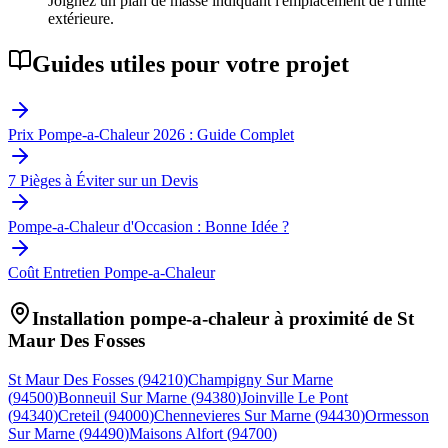
Joignez un plan de masse indiquant l'emplacement de l'unité
extérieure.
Guides utiles pour votre projet
Prix Pompe-a-Chaleur 2026 : Guide Complet
7 Pièges à Éviter sur un Devis
Pompe-a-Chaleur d'Occasion : Bonne Idée ?
Coût Entretien Pompe-a-Chaleur
Installation pompe-a-chaleur à proximité de
St
Maur Des Fosses
St Maur Des Fosses
(
94210
)
Champigny Sur Marne
(
94500
)
Bonneuil Sur Marne
(
94380
)
Joinville Le Pont
(
94340
)
Creteil
(
94000
)
Chennevieres Sur Marne
(
94430
)
Ormesson
Sur Marne
(
94490
)
Maisons Alfort
(
94700
)