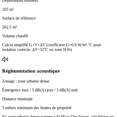
Déperditions estimées
105
m²
Surface de référence
262.5
m³
Volume chauffé
Calcul simplifié G×V×ΔT (coefficient G=0.9 W/m³.°C pour
isolation correcte, ΔT=32°C en zone H1b)
Réglementation acoustique
Zonage :
zone urbaine dense
Émergence max :
5
dB(A) jour /
3
dB(A) nuit
Distance minimale
3 mètres minimum des limites de propriété
En zone urbaine dense comme à St Maur Des Fosses, privilégiez un