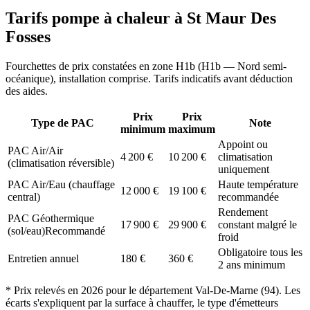
Tarifs pompe à chaleur à
St Maur Des
Fosses
Fourchettes de prix constatées en zone
H1b
(
H1b — Nord semi-
océanique
), installation comprise. Tarifs indicatifs avant déduction
des aides.
Prix
Prix
Type de PAC
Note
minimum
maximum
Appoint ou
PAC Air/Air
4 200
€
10 200
€
climatisation
(climatisation réversible)
uniquement
PAC Air/Eau (chauffage
Haute température
12 000
€
19 100
€
central)
recommandée
Rendement
PAC Géothermique
17 900
€
29 900
€
constant malgré le
(sol/eau)
Recommandé
froid
Obligatoire tous les
Entretien annuel
180
€
360
€
2 ans minimum
* Prix relevés en
2026
pour le département
Val-De-Marne
(
94
). Les
écarts s'expliquent par la surface à chauffer, le type d'émetteurs