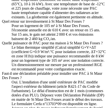
(65°C), 10 à 16 kW). Avec une température de base de -12°C
et 225 jours de chauffage, votre zone nécessite une PAC
haute température capable d'alimenter des radiateurs acier
existants. La géothermie est également pertinente en altitude.
Quel retour sur investissement à St Maur Des Fosses ?
Pour un logement de 105 m² à St Maur Des Fosses,
l'économie annuelle est de 610 € avec un retour en 15 ans.
Sur 15 ans, le gain net atteint 2 000 € et vos émissions
baissent de 2 460 kg CO₂/an.
Quelle puissance de PAC pour ma maison à St Maur Des Fosses ?
Le bilan thermique simplifié (Calcul simplifié G×V×ΔT
(coefficient G=0.9 W/m³.°C pour isolation correcte, ΔT=32°C
en zone H1b)) indique une puissance recommandée de 8 kW
pour un logement type de 105 m² avec une isolation correcte.
Un dimensionnement sur mesure par un professionnel RGE
est recommandé pour votre configuration exacte.
Faut-il une déclaration préalable pour installer une PAC à St Maur
Des Fosses ?
Oui. L'installation d'une unité extérieure de PAC modifie
l'aspect extérieur du bâtiment (article R421-17 du Code de
l'urbanisme). Le délai d'instruction est de 1 mois (communes
dotées d'un PLU). Déposez votre Déclaration Préalable (DP)
en mairie de St Maur Des Fosses avant le début des travaux.
Le formulaire Cerfa n°13703*09 est disponible en ligne.