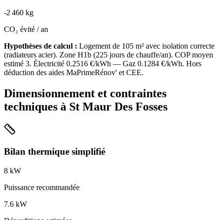
-
2 460
kg
CO₂ évité / an
Hypothèses de calcul :
Logement de
105
m² avec isolation
correcte
(
radiateurs acier
). Zone
H1b
(
225
jours de chauffe/an). COP moyen
estimé
3
. Électricité
0.2516
€/kWh — Gaz
0.1284
€/kWh. Hors
déduction des aides MaPrimeRénov' et CEE.
Dimensionnement et contraintes
techniques à
St Maur Des Fosses
Bilan thermique simplifié
8
kW
Puissance recommandée
7.6
kW