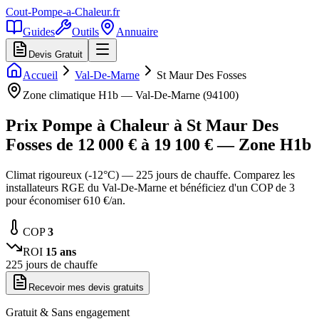
Cout-Pompe-a-Chaleur
.fr
Guides
Outils
Annuaire
Devis Gratuit
Accueil
Val-De-Marne
St Maur Des Fosses
Zone climatique
H1b
—
Val-De-Marne
(
94100
)
Prix Pompe à Chaleur à
St Maur Des
Fosses
de
12 000
€ à
19 100
€ — Zone
H1b
Climat rigoureux (-12°C) — 225 jours de chauffe. Comparez les
installateurs RGE du Val-De-Marne et bénéficiez d'un COP de 3
pour économiser 610 €/an.
COP
3
ROI
15
ans
225
jours de chauffe
Recevoir mes devis gratuits
Gratuit & Sans engagement