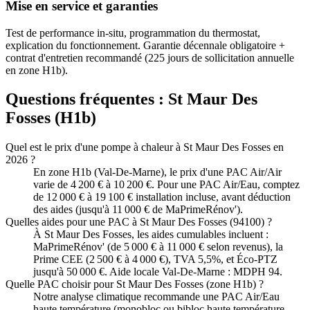
Mise en service et garanties
Test de performance in-situ, programmation du thermostat,
explication du fonctionnement. Garantie décennale obligatoire +
contrat d'entretien recommandé (225 jours de sollicitation annuelle
en zone H1b).
Questions fréquentes :
St Maur Des
Fosses
(
H1b
)
Quel est le prix d'une pompe à chaleur à St Maur Des Fosses en
2026 ?
En zone H1b (Val-De-Marne), le prix d'une PAC Air/Air
varie de 4 200 € à 10 200 €. Pour une PAC Air/Eau, comptez
de 12 000 € à 19 100 € installation incluse, avant déduction
des aides (jusqu'à 11 000 € de MaPrimeRénov').
Quelles aides pour une PAC à St Maur Des Fosses (94100) ?
À St Maur Des Fosses, les aides cumulables incluent :
MaPrimeRénov' (de 5 000 € à 11 000 € selon revenus), la
Prime CEE (2 500 € à 4 000 €), TVA 5,5%, et Éco-PTZ
jusqu'à 50 000 €. Aide locale Val-De-Marne : MDPH 94.
Quelle PAC choisir pour St Maur Des Fosses (zone H1b) ?
Notre analyse climatique recommande une PAC Air/Eau
haute température (monobloc ou bibloc haute température