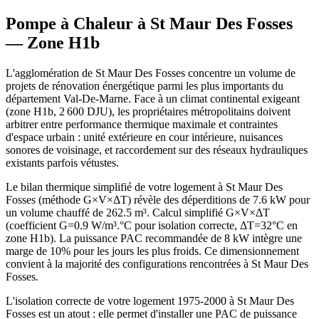
Pompe à Chaleur à
St Maur Des Fosses
— Zone
H1b
L'agglomération de St Maur Des Fosses concentre un volume de
projets de rénovation énergétique parmi les plus importants du
département Val-De-Marne. Face à un climat continental exigeant
(zone H1b, 2 600 DJU), les propriétaires métropolitains doivent
arbitrer entre performance thermique maximale et contraintes
d'espace urbain : unité extérieure en cour intérieure, nuisances
sonores de voisinage, et raccordement sur des réseaux hydrauliques
existants parfois vétustes.
Le bilan thermique simplifié de votre logement à St Maur Des
Fosses (méthode G×V×ΔT) révèle des déperditions de 7.6 kW pour
un volume chauffé de 262.5 m³. Calcul simplifié G×V×ΔT
(coefficient G=0.9 W/m³.°C pour isolation correcte, ΔT=32°C en
zone H1b). La puissance PAC recommandée de 8 kW intègre une
marge de 10% pour les jours les plus froids. Ce dimensionnement
convient à la majorité des configurations rencontrées à St Maur Des
Fosses.
L'isolation correcte de votre logement 1975-2000 à St Maur Des
Fosses est un atout : elle permet d'installer une PAC de puissance