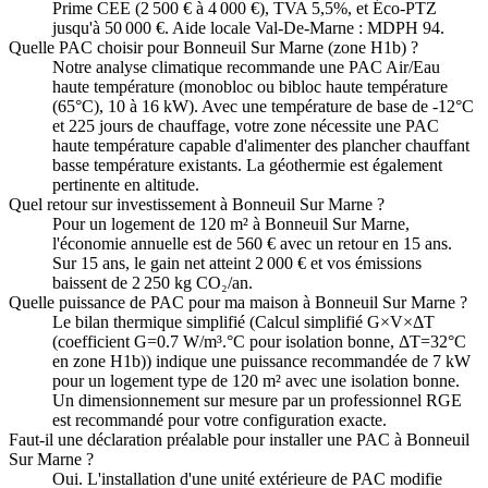
Prime CEE (2 500 € à 4 000 €), TVA 5,5%, et Éco-PTZ
jusqu'à 50 000 €. Aide locale Val-De-Marne : MDPH 94.
Quelle PAC choisir pour Bonneuil Sur Marne (zone H1b) ?
Notre analyse climatique recommande une PAC Air/Eau
haute température (monobloc ou bibloc haute température
(65°C), 10 à 16 kW). Avec une température de base de -12°C
et 225 jours de chauffage, votre zone nécessite une PAC
haute température capable d'alimenter des plancher chauffant
basse température existants. La géothermie est également
pertinente en altitude.
Quel retour sur investissement à Bonneuil Sur Marne ?
Pour un logement de 120 m² à Bonneuil Sur Marne,
l'économie annuelle est de 560 € avec un retour en 15 ans.
Sur 15 ans, le gain net atteint 2 000 € et vos émissions
baissent de 2 250 kg CO₂/an.
Quelle puissance de PAC pour ma maison à Bonneuil Sur Marne ?
Le bilan thermique simplifié (Calcul simplifié G×V×ΔT
(coefficient G=0.7 W/m³.°C pour isolation bonne, ΔT=32°C
en zone H1b)) indique une puissance recommandée de 7 kW
pour un logement type de 120 m² avec une isolation bonne.
Un dimensionnement sur mesure par un professionnel RGE
est recommandé pour votre configuration exacte.
Faut-il une déclaration préalable pour installer une PAC à Bonneuil
Sur Marne ?
Oui. L'installation d'une unité extérieure de PAC modifie