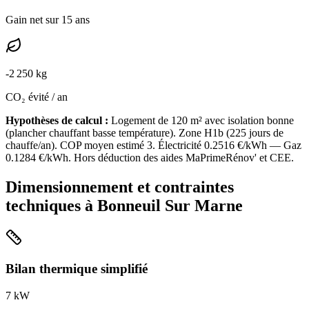
Gain net sur 15 ans
-
2 250
kg
CO₂ évité / an
Hypothèses de calcul :
Logement de
120
m² avec isolation
bonne
(
plancher chauffant basse température
). Zone
H1b
(
225
jours de
chauffe/an). COP moyen estimé
3
. Électricité
0.2516
€/kWh — Gaz
0.1284
€/kWh. Hors déduction des aides MaPrimeRénov' et CEE.
Dimensionnement et contraintes
techniques à
Bonneuil Sur Marne
Bilan thermique simplifié
7
kW