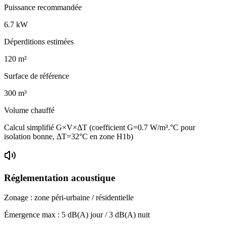
Puissance recommandée
6.7
kW
Déperditions estimées
120
m²
Surface de référence
300
m³
Volume chauffé
Calcul simplifié G×V×ΔT (coefficient G=0.7 W/m³.°C pour
isolation bonne, ΔT=32°C en zone H1b)
Réglementation acoustique
Zonage :
zone péri-urbaine / résidentielle
Émergence max :
5
dB(A) jour /
3
dB(A) nuit