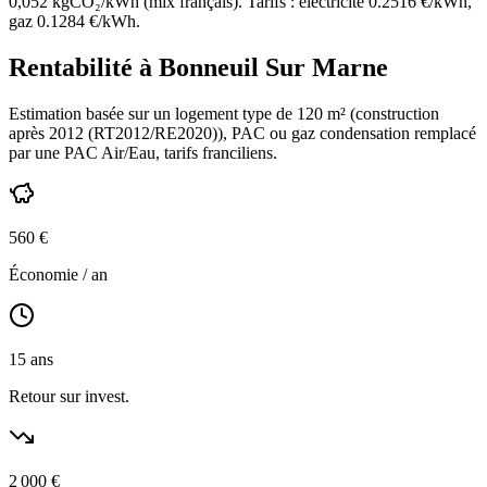
0,052 kgCO₂/kWh (mix français). Tarifs : électricité
0.2516
€/kWh,
gaz
0.1284
€/kWh.
Rentabilité à
Bonneuil Sur Marne
Estimation basée sur un logement type de
120
m² (construction
après 2012 (RT2012/RE2020)
),
PAC ou gaz condensation
remplacé
par une PAC Air/Eau,
tarifs franciliens
.
560
€
Économie / an
15
ans
Retour sur invest.
2 000
€