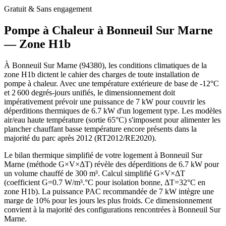
Gratuit & Sans engagement
Pompe à Chaleur à
Bonneuil Sur Marne
— Zone
H1b
À Bonneuil Sur Marne (94380), les conditions climatiques de la
zone H1b dictent le cahier des charges de toute installation de
pompe à chaleur. Avec une température extérieure de base de -12°C
et 2 600 degrés-jours unifiés, le dimensionnement doit
impérativement prévoir une puissance de 7 kW pour couvrir les
déperditions thermiques de 6.7 kW d'un logement type. Les modèles
air/eau haute température (sortie 65°C) s'imposent pour alimenter les
plancher chauffant basse température encore présents dans la
majorité du parc après 2012 (RT2012/RE2020).
Le bilan thermique simplifié de votre logement à Bonneuil Sur
Marne (méthode G×V×ΔT) révèle des déperditions de 6.7 kW pour
un volume chauffé de 300 m³. Calcul simplifié G×V×ΔT
(coefficient G=0.7 W/m³.°C pour isolation bonne, ΔT=32°C en
zone H1b). La puissance PAC recommandée de 7 kW intègre une
marge de 10% pour les jours les plus froids. Ce dimensionnement
convient à la majorité des configurations rencontrées à Bonneuil Sur
Marne.