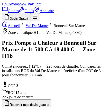
Cout-Pompe-a-Chaleur
.fr
Guides
Outils
Annuaire
Devis Gratuit
Accueil
Val-De-Marne
Bonneuil Sur Marne
Zone climatique
H1b
—
Val-De-Marne
(
94380
)
Prix Pompe à Chaleur à
Bonneuil Sur
Marne
de
11 500
€ à
18 400
€ — Zone
H1b
Climat rigoureux (-12°C) — 225 jours de chauffe. Comparez les
installateurs RGE du Val-De-Marne et bénéficiez d'un COP de 3
pour économiser 560 €/an.
COP
3
ROI
15
ans
225
jours de chauffe
Recevoir mes devis gratuits