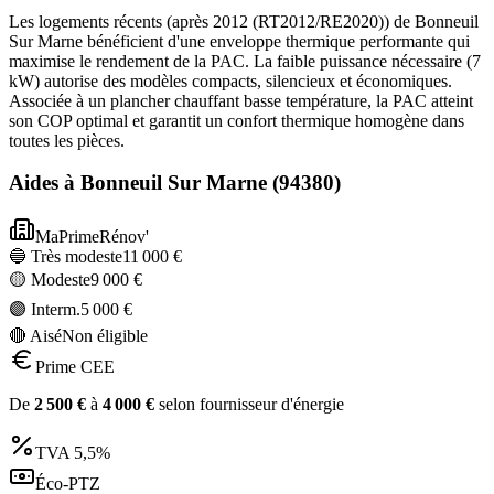
Les logements récents (après 2012 (RT2012/RE2020)) de Bonneuil
Sur Marne bénéficient d'une enveloppe thermique performante qui
maximise le rendement de la PAC. La faible puissance nécessaire (7
kW) autorise des modèles compacts, silencieux et économiques.
Associée à un plancher chauffant basse température, la PAC atteint
son COP optimal et garantit un confort thermique homogène dans
toutes les pièces.
Aides à
Bonneuil Sur Marne
(
94380
)
MaPrimeRénov'
🔵 Très modeste
11 000
€
🟡 Modeste
9 000
€
🟣 Interm.
5 000
€
🔴 Aisé
Non éligible
Prime CEE
De
2 500
€
à
4 000
€
selon fournisseur d'énergie
TVA
5,5%
Éco-PTZ