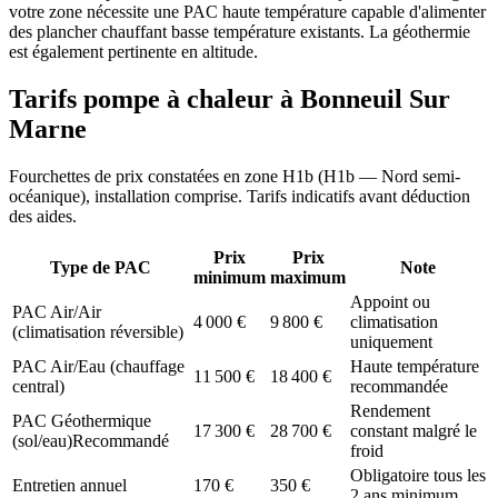
votre zone nécessite une PAC haute température capable d'alimenter
des plancher chauffant basse température existants. La géothermie
est également pertinente en altitude.
Tarifs pompe à chaleur à
Bonneuil Sur
Marne
Fourchettes de prix constatées en zone
H1b
(
H1b — Nord semi-
océanique
), installation comprise. Tarifs indicatifs avant déduction
des aides.
Prix
Prix
Type de PAC
Note
minimum
maximum
Appoint ou
PAC Air/Air
4 000
€
9 800
€
climatisation
(climatisation réversible)
uniquement
PAC Air/Eau (chauffage
Haute température
11 500
€
18 400
€
central)
recommandée
Rendement
PAC Géothermique
17 300
€
28 700
€
constant malgré le
(sol/eau)
Recommandé
froid
Obligatoire tous les
Entretien annuel
170
€
350
€
2 ans minimum