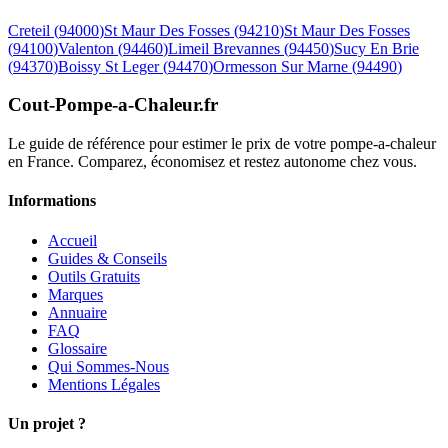
Creteil
(
94000
)
St Maur Des Fosses
(
94210
)
St Maur Des Fosses
(
94100
)
Valenton
(
94460
)
Limeil Brevannes
(
94450
)
Sucy En Brie
(
94370
)
Boissy St Leger
(
94470
)
Ormesson Sur Marne
(
94490
)
Cout-Pompe-a-Chaleur
.fr
Le guide de référence pour estimer le prix de votre pompe-a-chaleur
en France. Comparez, économisez et restez autonome chez vous.
Informations
Accueil
Guides & Conseils
Outils Gratuits
Marques
Annuaire
FAQ
Glossaire
Qui Sommes-Nous
Mentions Légales
Un projet ?