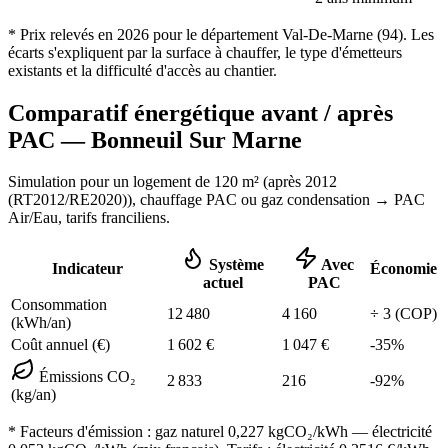
* Prix relevés en
2026
pour le département
Val-De-Marne
(
94
). Les
écarts s'expliquent par la surface à chauffer, le type d'émetteurs
existants et la difficulté d'accès au chantier.
Comparatif énergétique avant / après
PAC —
Bonneuil Sur Marne
Simulation pour un logement de
120
m² (
après 2012
(RT2012/RE2020)
), chauffage
PAC ou gaz condensation
→ PAC
Air/Eau,
tarifs franciliens
.
Système
Avec
Indicateur
Économie
actuel
PAC
Consommation
12 480
4 160
÷
3
(COP)
(kWh/an)
Coût annuel (€)
1 602
€
1 047
€
-
35
%
Émissions CO₂
2 833
216
-
92
%
(kg/an)
* Facteurs d'émission :
gaz naturel 0,227
kgCO₂/kWh — électricité