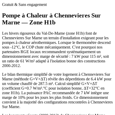
Gratuit & Sans engagement
Pompe à Chaleur à
Chennevieres Sur
Marne
— Zone
H1b
Les hivers rigoureux du Val-De-Marne (zone H1b) font de
Chennevieres Sur Marne un terrain d'installation exigeant pour les
pompes à chaleur aérothermiques. Lorsque le thermomètre descend
sous -12°C, le COP chute mécaniquement. C'est pourquoi nos
partenaires RGE locaux recommandent systématiquement un
dimensionnement avec marge de sécurité : 7 kW pour 115 m², soit
un ratio de 61 W/m² adapté à l'isolation bonne des constructions
2000-2012.
Le bilan thermique simplifié de votre logement à Chennevieres Sur
Marne (méthode G×V×ΔT) révèle des déperditions de 6.4 kW pour
un volume chauffé de 287.5 m³. Calcul simplifié G×V×ΔT
(coefficient G=0.7 W/m³.°C pour isolation bonne, ΔT=32°C en
zone H1b). La puissance PAC recommandée de 7 kW intègre une
marge de 10% pour les jours les plus froids. Ce dimensionnement
convient à la majorité des configurations rencontrées à Chennevieres
Sur Marne.