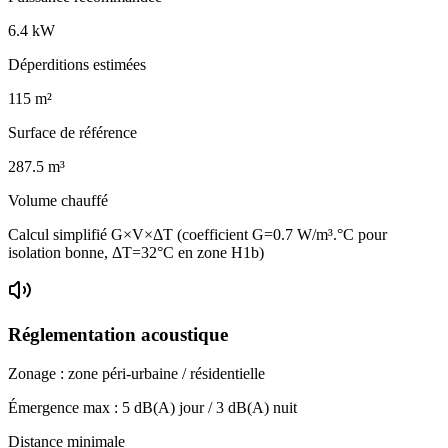
6.4
kW
Déperditions estimées
115
m²
Surface de référence
287.5
m³
Volume chauffé
Calcul simplifié G×V×ΔT (coefficient G=0.7 W/m³.°C pour
isolation bonne, ΔT=32°C en zone H1b)
Réglementation acoustique
Zonage :
zone péri-urbaine / résidentielle
Émergence max :
5
dB(A) jour /
3
dB(A) nuit
Distance minimale