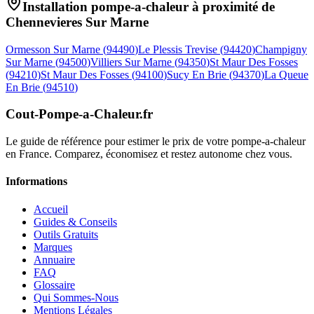
Installation pompe-a-chaleur à proximité de
Chennevieres Sur Marne
Ormesson Sur Marne
(
94490
)
Le Plessis Trevise
(
94420
)
Champigny
Sur Marne
(
94500
)
Villiers Sur Marne
(
94350
)
St Maur Des Fosses
(
94210
)
St Maur Des Fosses
(
94100
)
Sucy En Brie
(
94370
)
La Queue
En Brie
(
94510
)
Cout-Pompe-a-Chaleur
.fr
Le guide de référence pour estimer le prix de votre pompe-a-chaleur
en France. Comparez, économisez et restez autonome chez vous.
Informations
Accueil
Guides & Conseils
Outils Gratuits
Marques
Annuaire
FAQ
Glossaire
Qui Sommes-Nous
Mentions Légales