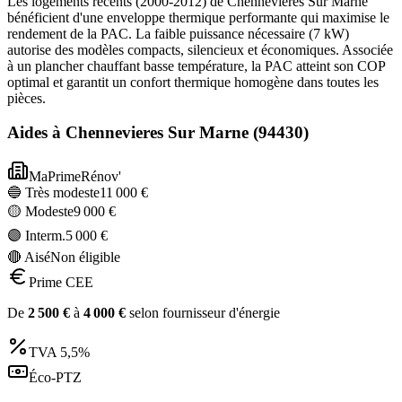
Les logements récents (2000-2012) de Chennevieres Sur Marne
bénéficient d'une enveloppe thermique performante qui maximise le
rendement de la PAC. La faible puissance nécessaire (7 kW)
autorise des modèles compacts, silencieux et économiques. Associée
à un plancher chauffant basse température, la PAC atteint son COP
optimal et garantit un confort thermique homogène dans toutes les
pièces.
Aides à
Chennevieres Sur Marne
(
94430
)
MaPrimeRénov'
🔵 Très modeste
11 000
€
🟡 Modeste
9 000
€
🟣 Interm.
5 000
€
🔴 Aisé
Non éligible
Prime CEE
De
2 500
€
à
4 000
€
selon fournisseur d'énergie
TVA
5,5%
Éco-PTZ