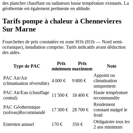
des plancher chauffant ou radiateurs basse température existants. La
géothermie est également pertinente en altitude.
Tarifs pompe à chaleur à
Chennevieres
Sur Marne
Fourchettes de prix constatées en zone
H1b
(
H1b — Nord semi-
océanique
), installation comprise. Tarifs indicatifs avant déduction
des aides.
Prix
Prix
Type de PAC
Note
minimum
maximum
Appoint ou
PAC Air/Air
4 000
€
9 800
€
climatisation
(climatisation réversible)
uniquement
PAC Air/Eau (chauffage
Haute température
11 500
€
18 400
€
central)
recommandée
Rendement
PAC Géothermique
17 300
€
28 700
€
constant malgré le
(sol/eau)
Recommandé
froid
Obligatoire tous les
Entretien annuel
170
€
350
€
2 ans minimum