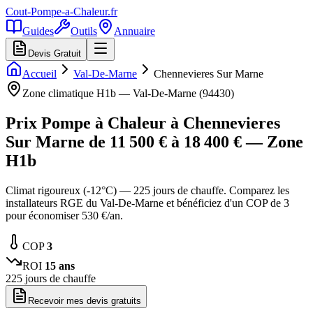
Cout-Pompe-a-Chaleur
.fr
Guides
Outils
Annuaire
Devis Gratuit
Accueil
Val-De-Marne
Chennevieres Sur Marne
Zone climatique
H1b
—
Val-De-Marne
(
94430
)
Prix Pompe à Chaleur à
Chennevieres
Sur Marne
de
11 500
€ à
18 400
€ — Zone
H1b
Climat rigoureux (-12°C) — 225 jours de chauffe. Comparez les
installateurs RGE du Val-De-Marne et bénéficiez d'un COP de 3
pour économiser 530 €/an.
COP
3
ROI
15
ans
225
jours de chauffe
Recevoir mes devis gratuits