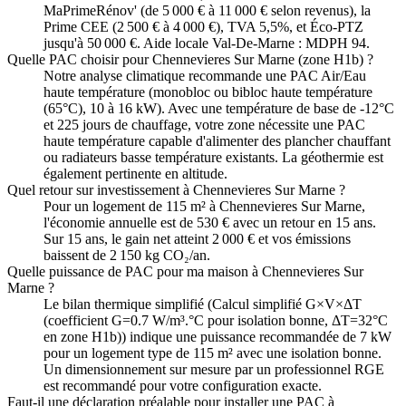
MaPrimeRénov' (de 5 000 € à 11 000 € selon revenus), la
Prime CEE (2 500 € à 4 000 €), TVA 5,5%, et Éco-PTZ
jusqu'à 50 000 €. Aide locale Val-De-Marne : MDPH 94.
Quelle PAC choisir pour Chennevieres Sur Marne (zone H1b) ?
Notre analyse climatique recommande une PAC Air/Eau
haute température (monobloc ou bibloc haute température
(65°C), 10 à 16 kW). Avec une température de base de -12°C
et 225 jours de chauffage, votre zone nécessite une PAC
haute température capable d'alimenter des plancher chauffant
ou radiateurs basse température existants. La géothermie est
également pertinente en altitude.
Quel retour sur investissement à Chennevieres Sur Marne ?
Pour un logement de 115 m² à Chennevieres Sur Marne,
l'économie annuelle est de 530 € avec un retour en 15 ans.
Sur 15 ans, le gain net atteint 2 000 € et vos émissions
baissent de 2 150 kg CO₂/an.
Quelle puissance de PAC pour ma maison à Chennevieres Sur
Marne ?
Le bilan thermique simplifié (Calcul simplifié G×V×ΔT
(coefficient G=0.7 W/m³.°C pour isolation bonne, ΔT=32°C
en zone H1b)) indique une puissance recommandée de 7 kW
pour un logement type de 115 m² avec une isolation bonne.
Un dimensionnement sur mesure par un professionnel RGE
est recommandé pour votre configuration exacte.
Faut-il une déclaration préalable pour installer une PAC à