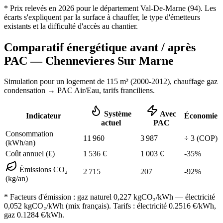
* Prix relevés en
2026
pour le département
Val-De-Marne
(
94
). Les
écarts s'expliquent par la surface à chauffer, le type d'émetteurs
existants et la difficulté d'accès au chantier.
Comparatif énergétique avant / après
PAC —
Chennevieres Sur Marne
Simulation pour un logement de
115
m² (
2000-2012
), chauffage
gaz
condensation
→ PAC Air/Eau,
tarifs franciliens
.
Système
Avec
Indicateur
Économie
actuel
PAC
Consommation
11 960
3 987
÷
3
(COP)
(kWh/an)
Coût annuel (€)
1 536
€
1 003
€
-
35
%
Émissions CO₂
2 715
207
-
92
%
(kg/an)
* Facteurs d'émission :
gaz naturel 0,227
kgCO₂/kWh — électricité
0,052 kgCO₂/kWh (mix français). Tarifs : électricité
0.2516
€/kWh,
gaz
0.1284
€/kWh.