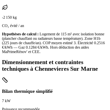
-
2 150
kg
CO₂ évité / an
Hypothèses de calcul :
Logement de
115
m² avec isolation
bonne
(
plancher chauffant ou radiateurs basse température
). Zone
H1b
(
225
jours de chauffe/an). COP moyen estimé
3
. Électricité
0.2516
€/kWh — Gaz
0.1284
€/kWh. Hors déduction des aides
MaPrimeRénov' et CEE.
Dimensionnement et contraintes
techniques à
Chennevieres Sur Marne
Bilan thermique simplifié
7
kW
Puissance recommandée