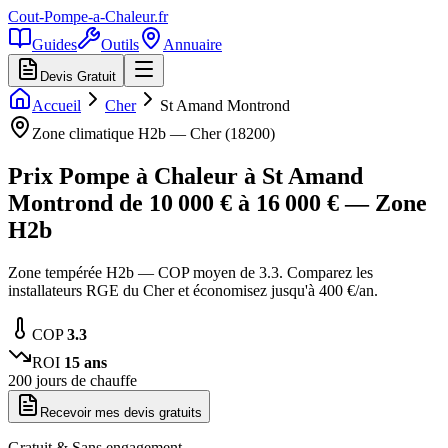
Cout-Pompe-a-Chaleur
.fr
Guides
Outils
Annuaire
Devis Gratuit
Accueil
Cher
St Amand Montrond
Zone climatique
H2b
—
Cher
(
18200
)
Prix Pompe à Chaleur à
St Amand
Montrond
de
10 000
€ à
16 000
€ — Zone
H2b
Zone tempérée H2b — COP moyen de 3.3. Comparez les
installateurs RGE du Cher et économisez jusqu'à 400 €/an.
COP
3.3
ROI
15
ans
200
jours de chauffe
Recevoir mes devis gratuits
Gratuit & Sans engagement