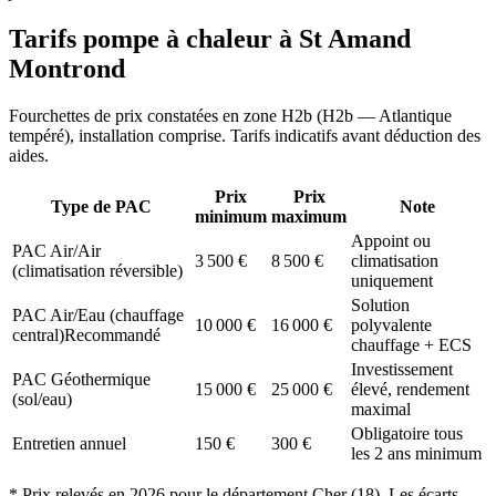
Tarifs pompe à chaleur à
St Amand
Montrond
Fourchettes de prix constatées en zone
H2b
(
H2b — Atlantique
tempéré
), installation comprise. Tarifs indicatifs avant déduction des
aides.
Prix
Prix
Type de PAC
Note
minimum
maximum
Appoint ou
PAC Air/Air
3 500
€
8 500
€
climatisation
(climatisation réversible)
uniquement
Solution
PAC Air/Eau (chauffage
10 000
€
16 000
€
polyvalente
central)
Recommandé
chauffage + ECS
Investissement
PAC Géothermique
15 000
€
25 000
€
élevé, rendement
(sol/eau)
maximal
Obligatoire tous
Entretien annuel
150
€
300
€
les 2 ans minimum
* Prix relevés en
2026
pour le département
Cher
(
18
). Les écarts