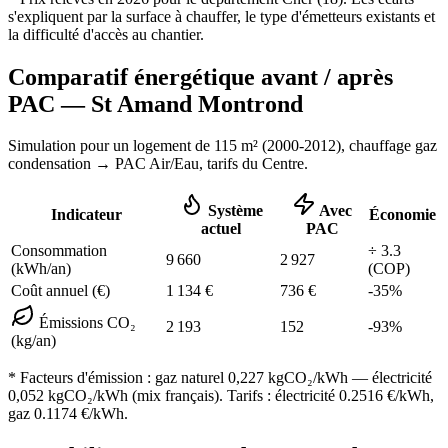
s'expliquent par la surface à chauffer, le type d'émetteurs existants et
la difficulté d'accès au chantier.
Comparatif énergétique avant / après
PAC —
St Amand Montrond
Simulation pour un logement de
115
m² (
2000-2012
), chauffage
gaz
condensation
→ PAC Air/Eau,
tarifs du Centre
.
Système
Avec
Indicateur
Économie
actuel
PAC
Consommation
÷
3.3
9 660
2 927
(kWh/an)
(COP)
Coût annuel (€)
1 134
€
736
€
-
35
%
Émissions CO₂
2 193
152
-
93
%
(kg/an)
* Facteurs d'émission :
gaz naturel 0,227
kgCO₂/kWh — électricité
0,052 kgCO₂/kWh (mix français). Tarifs : électricité
0.2516
€/kWh,
gaz
0.1174
€/kWh.