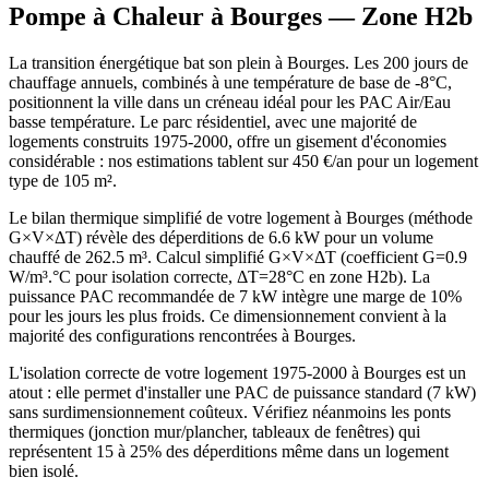
Pompe à Chaleur à
Bourges
— Zone
H2b
La transition énergétique bat son plein à Bourges. Les 200 jours de
chauffage annuels, combinés à une température de base de -8°C,
positionnent la ville dans un créneau idéal pour les PAC Air/Eau
basse température. Le parc résidentiel, avec une majorité de
logements construits 1975-2000, offre un gisement d'économies
considérable : nos estimations tablent sur 450 €/an pour un logement
type de 105 m².
Le bilan thermique simplifié de votre logement à Bourges (méthode
G×V×ΔT) révèle des déperditions de 6.6 kW pour un volume
chauffé de 262.5 m³. Calcul simplifié G×V×ΔT (coefficient G=0.9
W/m³.°C pour isolation correcte, ΔT=28°C en zone H2b). La
puissance PAC recommandée de 7 kW intègre une marge de 10%
pour les jours les plus froids. Ce dimensionnement convient à la
majorité des configurations rencontrées à Bourges.
L'isolation correcte de votre logement 1975-2000 à Bourges est un
atout : elle permet d'installer une PAC de puissance standard (7 kW)
sans surdimensionnement coûteux. Vérifiez néanmoins les ponts
thermiques (jonction mur/plancher, tableaux de fenêtres) qui
représentent 15 à 25% des déperditions même dans un logement
bien isolé.