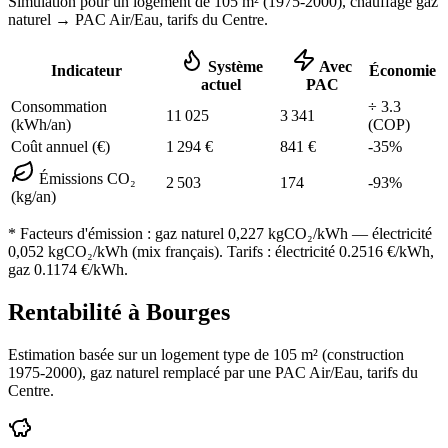
Simulation pour un logement de
105
m² (
1975-2000
), chauffage
gaz
naturel
→ PAC Air/Eau,
tarifs du Centre
.
Système
Avec
Indicateur
Économie
actuel
PAC
Consommation
÷
3.3
11 025
3 341
(kWh/an)
(COP)
Coût annuel (€)
1 294
€
841
€
-
35
%
Émissions CO₂
2 503
174
-
93
%
(kg/an)
* Facteurs d'émission :
gaz naturel 0,227
kgCO₂/kWh — électricité
0,052 kgCO₂/kWh (mix français). Tarifs : électricité
0.2516
€/kWh,
gaz
0.1174
€/kWh.
Rentabilité à
Bourges
Estimation basée sur un logement type de
105
m² (construction
1975-2000
),
gaz naturel
remplacé par une PAC Air/Eau,
tarifs du
Centre
.