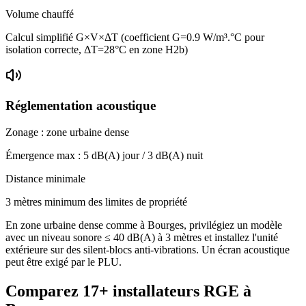
Volume chauffé
Calcul simplifié G×V×ΔT (coefficient G=0.9 W/m³.°C pour
isolation correcte, ΔT=28°C en zone H2b)
Réglementation acoustique
Zonage :
zone urbaine dense
Émergence max :
5
dB(A) jour /
3
dB(A) nuit
Distance minimale
3 mètres minimum des limites de propriété
En zone urbaine dense comme à Bourges, privilégiez un modèle
avec un niveau sonore ≤ 40 dB(A) à 3 mètres et installez l'unité
extérieure sur des silent-blocs anti-vibrations. Un écran acoustique
peut être exigé par le PLU.
Comparez
17+
installateurs RGE à