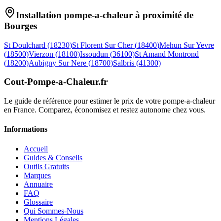
Installation pompe-a-chaleur à proximité de
Bourges
St Doulchard
(
18230
)
St Florent Sur Cher
(
18400
)
Mehun Sur Yevre
(
18500
)
Vierzon
(
18100
)
Issoudun
(
36100
)
St Amand Montrond
(
18200
)
Aubigny Sur Nere
(
18700
)
Salbris
(
41300
)
Cout-Pompe-a-Chaleur
.fr
Le guide de référence pour estimer le prix de votre pompe-a-chaleur
en France. Comparez, économisez et restez autonome chez vous.
Informations
Accueil
Guides & Conseils
Outils Gratuits
Marques
Annuaire
FAQ
Glossaire
Qui Sommes-Nous
Mentions Légales