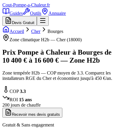
Cout-Pompe-a-Chaleur
.fr
Guides
Outils
Annuaire
Devis Gratuit
Accueil
Cher
Bourges
Zone climatique
H2b
—
Cher
(
18000
)
Prix Pompe à Chaleur à
Bourges
de
10 400
€ à
16 600
€ — Zone
H2b
Zone tempérée H2b — COP moyen de 3.3. Comparez les
installateurs RGE du Cher et économisez jusqu'à 450 €/an.
COP
3.3
ROI
15
ans
200
jours de chauffe
Recevoir mes devis gratuits
Gratuit & Sans engagement