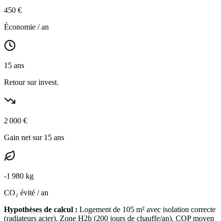
450
€
Économie / an
15
ans
Retour sur invest.
2 000
€
Gain net sur 15 ans
-
1 980
kg
CO₂ évité / an
Hypothèses de calcul :
Logement de
105
m² avec isolation
correcte
(
radiateurs acier
). Zone
H2b
(
200
jours de chauffe/an). COP moyen