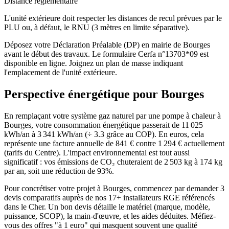
Distance réglementaire
L'unité extérieure doit respecter les distances de recul prévues par le
PLU ou, à défaut, le RNU (3 mètres en limite séparative).
Déposez votre Déclaration Préalable (DP) en mairie de Bourges
avant le début des travaux. Le formulaire Cerfa n°13703*09 est
disponible en ligne. Joignez un plan de masse indiquant
l'emplacement de l'unité extérieure.
Perspective énergétique pour
Bourges
En remplaçant votre système gaz naturel par une pompe à chaleur à
Bourges, votre consommation énergétique passerait de 11 025
kWh/an à 3 341 kWh/an (÷ 3.3 grâce au COP). En euros, cela
représente une facture annuelle de 841 € contre 1 294 € actuellement
(tarifs du Centre). L'impact environnemental est tout aussi
significatif : vos émissions de CO₂ chuteraient de 2 503 kg à 174 kg
par an, soit une réduction de 93%.
Pour concrétiser votre projet à Bourges, commencez par demander 3
devis comparatifs auprès de nos 17+ installateurs RGE référencés
dans le Cher. Un bon devis détaille le matériel (marque, modèle,
puissance, SCOP), la main-d'œuvre, et les aides déduites. Méfiez-
vous des offres "à 1 euro" qui masquent souvent une qualité