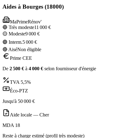
Aides à
Bourges
(
18000
)
MaPrimeRénov'
🔵 Très modeste
11 000
€
🟡 Modeste
9 000
€
🟣 Interm.
5 000
€
🔴 Aisé
Non éligible
Prime CEE
De
2 500
€
à
4 000
€
selon fournisseur d'énergie
TVA
5,5%
Éco-PTZ
Jusqu'à
50 000
€
Aide locale —
Cher
MDA 18
Reste à charge estimé (profil très modeste)