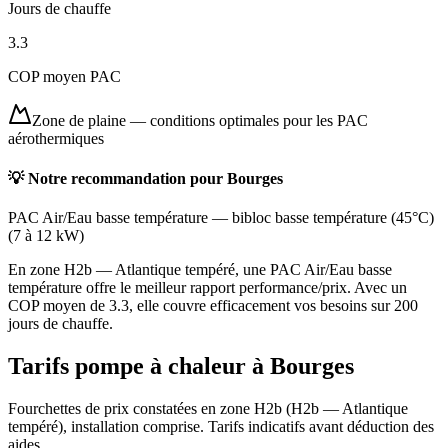
Jours de chauffe
3.3
COP moyen PAC
Zone de plaine
—
conditions optimales pour les PAC
aérothermiques
💡 Notre recommandation pour
Bourges
PAC Air/Eau basse température
—
bibloc basse température (45°C)
(
7 à 12 kW
)
En zone H2b — Atlantique tempéré, une PAC Air/Eau basse
température offre le meilleur rapport performance/prix. Avec un
COP moyen de 3.3, elle couvre efficacement vos besoins sur 200
jours de chauffe.
Tarifs pompe à chaleur à
Bourges
Fourchettes de prix constatées en zone
H2b
(
H2b — Atlantique
tempéré
), installation comprise. Tarifs indicatifs avant déduction des
aides.