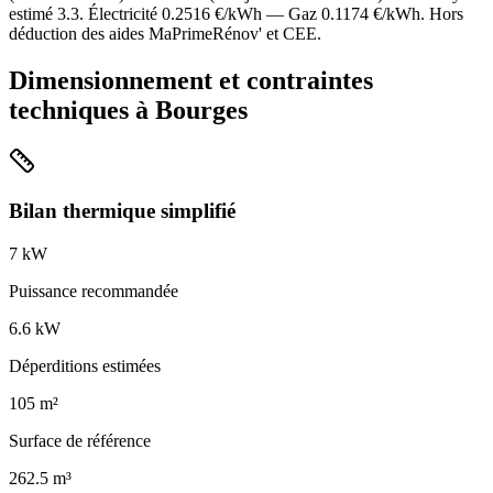
estimé
3.3
. Électricité
0.2516
€/kWh — Gaz
0.1174
€/kWh. Hors
déduction des aides MaPrimeRénov' et CEE.
Dimensionnement et contraintes
techniques à
Bourges
Bilan thermique simplifié
7
kW
Puissance recommandée
6.6
kW
Déperditions estimées
105
m²
Surface de référence
262.5
m³