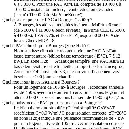
€ à 8 800 €. Pour une PAC Air/Eau, comptez de 10 400 € à
16 600 € installation incluse, avant déduction des aides
(jusqu'à 11 000 € de MaPrimeRénov').
Quelles aides pour une PAC à Bourges (18000) ?
À Bourges, les aides cumulables incluent : MaPrimeRénov'
(de 5 000 € à 11 000 € selon revenus), la Prime CEE (2 500 €
à 4 000 €), TVA 5,5%, et Éco-PTZ jusqu'à 50 000 €. Aide
locale Cher : MDA 18.
Quelle PAC choisir pour Bourges (zone H2b) ?
Notre analyse climatique recommande une PAC Air/Eau
basse température (bibloc basse température (45°C), 7 à 12
kW). En zone H2b — Atlantique tempéré, une PAC Air/Eau
basse température offre le meilleur rapport performance/prix.
Avec un COP moyen de 3.3, elle couvre efficacement vos
besoins sur 200 jours de chauffe.
Quel retour sur investissement à Bourges ?
Pour un logement de 105 m² à Bourges, l'économie annuelle
est de 450 € avec un retour en 15 ans. Sur 15 ans, le gain net
atteint 2 000 € et vos émissions baissent de 1 980 kg CO₂/an.
Quelle puissance de PAC pour ma maison à Bourges ?
Le bilan thermique simplifié (Calcul simplifié G×V×ΔT
(coefficient G=0.9 W/m³.°C pour isolation correcte, ΔT=28°C
en zone H2b)) indique une puissance recommandée de 7 kW
pour un logement type de 105 m² avec une isolation correcte.
Un dimensionnement sur mesure par un professionnel RGE