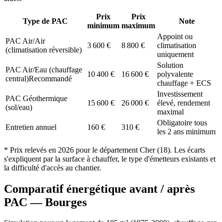
Prix
Prix
Type de PAC
Note
minimum
maximum
Appoint ou
PAC Air/Air
3 600
€
8 800
€
climatisation
(climatisation réversible)
uniquement
Solution
PAC Air/Eau (chauffage
10 400
€
16 600
€
polyvalente
central)
Recommandé
chauffage + ECS
Investissement
PAC Géothermique
15 600
€
26 000
€
élevé, rendement
(sol/eau)
maximal
Obligatoire tous
Entretien annuel
160
€
310
€
les 2 ans minimum
* Prix relevés en
2026
pour le département
Cher
(
18
). Les écarts
s'expliquent par la surface à chauffer, le type d'émetteurs existants et
la difficulté d'accès au chantier.
Comparatif énergétique avant / après
PAC —
Bourges