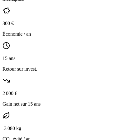
300
€
Économie / an
15
ans
Retour sur invest.
2 000
€
Gain net sur 15 ans
-
3 080
kg
CO₂ évité / an