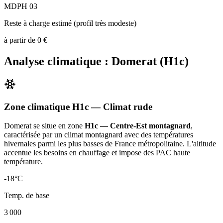
MDPH 03
Reste à charge estimé (profil très modeste)
à partir de
0
€
Analyse climatique :
Domerat
(
H1c
)
Zone climatique
H1c
— Climat
rude
Domerat
se situe en zone
H1c — Centre-Est montagnard
,
caractérisée par un
climat montagnard avec des températures
hivernales parmi les plus basses de France métropolitaine. L'altitude
accentue les besoins en chauffage et impose des PAC haute
température
.
-18
°C
Temp. de base
3 000