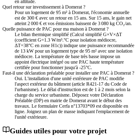
en altitude.
Quel retour sur investissement à Domerat ?
Pour un logement de 95 m² à Domerat, l'économie annuelle
est de 300 € avec un retour en 15 ans. Sur 15 ans, le gain net
atteint 2 000 € et vos émissions baissent de 3 080 kg CO₂/an.
Quelle puissance de PAC pour ma maison à Domerat ?
Le bilan thermique simplifié (Calcul simplifié G×V×ΔT
(coefficient G=1.3 W/m³.°C pour isolation médiocre,
ΔT=38°C en zone H1c)) indique une puissance recommandée
de 13 kW pour un logement type de 95 m² avec une isolation
médiocre. La température de base très basse impose un
appoint électrique intégré ou une PAC haute température
certifiée pour fonctionner jusqu'à -25°C.
Faut-il une déclaration préalable pour installer une PAC à Domerat ?
Oui. L'installation d'une unité extérieure de PAC modifie
l'aspect extérieur du bâtiment (article R421-17 du Code de
l'urbanisme). Le délai d'instruction est de 1 à 2 mois selon la
charge du service urbanisme. Déposez votre Déclaration
Préalable (DP) en mairie de Domerat avant le début des
travaux. Le formulaire Cerfa n°13703*09 est disponible en
ligne. Joignez un plan de masse indiquant l'emplacement de
l'unité extérieure.
Guides utiles pour votre projet