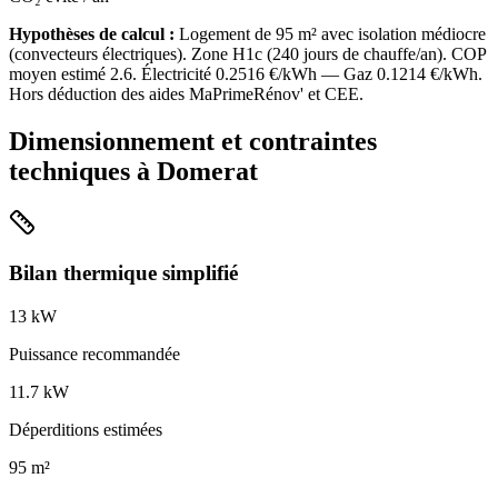
Hypothèses de calcul :
Logement de
95
m² avec isolation
médiocre
(
convecteurs électriques
). Zone
H1c
(
240
jours de chauffe/an). COP
moyen estimé
2.6
. Électricité
0.2516
€/kWh — Gaz
0.1214
€/kWh.
Hors déduction des aides MaPrimeRénov' et CEE.
Dimensionnement et contraintes
techniques à
Domerat
Bilan thermique simplifié
13
kW
Puissance recommandée
11.7
kW
Déperditions estimées
95
m²