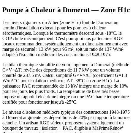
Pompe à Chaleur à
Domerat
— Zone
H1c
Les hivers rigoureux du Allier (zone H1c) font de Domerat un
terrain d'installation exigeant pour les pompes à chaleur
aérothermiques. Lorsque le thermomètre descend sous -18°C, le
COP chute mécaniquement. C'est pourquoi nos partenaires RGE
locaux recommandent systématiquement un dimensionnement avec
marge de sécurité : 13 kW pour 95 m², soit un ratio de 137 W/m²
adapté à l'isolation médiocre des constructions 1948-1975.
Le bilan thermique simplifié de votre logement à Domerat (méthode
G×V×ΔT) révèle des déperditions de 11.7 kW pour un volume
chauffé de 237.5 m³. Calcul simplifié G×V×ΔT (coefficient G=1.3
W/m³.°C pour isolation médiocre, ΔT=38°C en zone H1c). La
puissance PAC recommandée de 13 kW intègre une marge de 10%
pour les jours les plus froids. La température de base très basse
impose un appoint électrique intégré ou une PAC haute température
certifiée pour fonctionner jusqu'à -25°C.
Le niveau d'isolation médiocre typique des constructions 1948-1975
à Domerat augmente les déperditions de 20% par rapport à la norme
actuelle. Un artisan RGE sérieux proposera systématiquement un
bouquet de travaux : isolation + PAC, éligible à MaPrimeRénov'