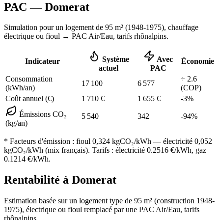
PAC —
Domerat
Simulation pour un logement de
95
m² (
1948-1975
), chauffage
électrique ou fioul
→ PAC Air/Eau,
tarifs rhônalpins
.
Système
Avec
Indicateur
Économie
actuel
PAC
Consommation
÷
2.6
17 100
6 577
(kWh/an)
(COP)
Coût annuel (€)
1 710
€
1 655
€
-
3
%
Émissions CO₂
5 540
342
-
94
%
(kg/an)
* Facteurs d'émission :
fioul 0,324
kgCO₂/kWh — électricité 0,052
kgCO₂/kWh (mix français). Tarifs : électricité
0.2516
€/kWh, gaz
0.1214
€/kWh.
Rentabilité à
Domerat
Estimation basée sur un logement type de
95
m² (construction
1948-
1975
),
électrique ou fioul
remplacé par une PAC Air/Eau,
tarifs
rhônalpins
.