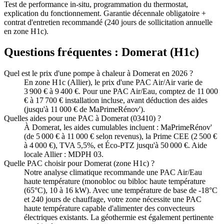
Test de performance in-situ, programmation du thermostat,
explication du fonctionnement. Garantie décennale obligatoire +
contrat d'entretien recommandé (240 jours de sollicitation annuelle
en zone H1c).
Questions fréquentes :
Domerat
(
H1c
)
Quel est le prix d'une pompe à chaleur à Domerat en 2026 ?
En zone H1c (Allier), le prix d'une PAC Air/Air varie de
3 900 € à 9 400 €. Pour une PAC Air/Eau, comptez de 11 000
€ à 17 700 € installation incluse, avant déduction des aides
(jusqu'à 11 000 € de MaPrimeRénov').
Quelles aides pour une PAC à Domerat (03410) ?
À Domerat, les aides cumulables incluent : MaPrimeRénov'
(de 5 000 € à 11 000 € selon revenus), la Prime CEE (2 500 €
à 4 000 €), TVA 5,5%, et Éco-PTZ jusqu'à 50 000 €. Aide
locale Allier : MDPH 03.
Quelle PAC choisir pour Domerat (zone H1c) ?
Notre analyse climatique recommande une PAC Air/Eau
haute température (monobloc ou bibloc haute température
(65°C), 10 à 16 kW). Avec une température de base de -18°C
et 240 jours de chauffage, votre zone nécessite une PAC
haute température capable d'alimenter des convecteurs
électriques existants. La géothermie est également pertinente