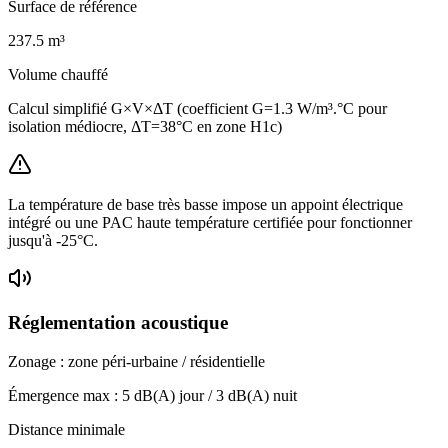
Surface de référence
237.5
m³
Volume chauffé
Calcul simplifié G×V×ΔT (coefficient G=1.3 W/m³.°C pour
isolation médiocre, ΔT=38°C en zone H1c)
La température de base très basse impose un appoint électrique
intégré ou une PAC haute température certifiée pour fonctionner
jusqu'à -25°C.
Réglementation acoustique
Zonage :
zone péri-urbaine / résidentielle
Émergence max :
5
dB(A) jour /
3
dB(A) nuit
Distance minimale