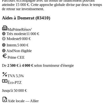
Parcours Accompagné avec un bonus de financement pouvant
atteindre 15 000 €. Cette approche globale divise par deux le temps
de retour sur investissement.
Aides à
Domerat
(
03410
)
MaPrimeRénov'
🔵 Très modeste
11 000
€
🟡 Modeste
9 000
€
🟣 Interm.
5 000
€
🔴 Aisé
Non éligible
Prime CEE
De
2 500
€
à
4 000
€
selon fournisseur d'énergie
TVA
5,5%
Éco-PTZ
Jusqu'à
50 000
€
Aide locale —
Allier