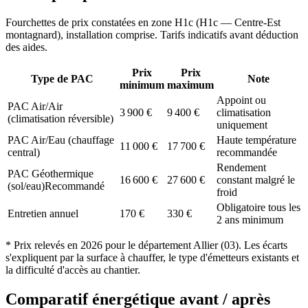
Fourchettes de prix constatées en zone
H1c
(
H1c — Centre-Est
montagnard
), installation comprise. Tarifs indicatifs avant déduction
des aides.
Prix
Prix
Type de PAC
Note
minimum
maximum
Appoint ou
PAC Air/Air
3 900
€
9 400
€
climatisation
(climatisation réversible)
uniquement
PAC Air/Eau (chauffage
Haute température
11 000
€
17 700
€
central)
recommandée
Rendement
PAC Géothermique
16 600
€
27 600
€
constant malgré le
(sol/eau)
Recommandé
froid
Obligatoire tous les
Entretien annuel
170
€
330
€
2 ans minimum
* Prix relevés en
2026
pour le département
Allier
(
03
). Les écarts
s'expliquent par la surface à chauffer, le type d'émetteurs existants et
la difficulté d'accès au chantier.
Comparatif énergétique avant / après