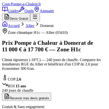
Cout-Pompe-a-Chaleur
.fr
Guides
Outils
Annuaire
Devis Gratuit
Accueil
Allier
Domerat
Zone climatique
H1c
—
Allier
(
03410
)
Prix Pompe à Chaleur à
Domerat
de
11 000
€ à
17 700
€ — Zone
H1c
Climat rigoureux (-18°C) — 240 jours de chauffe. Comparez les
installateurs RGE du Allier et bénéficiez d'un COP de 2.6 pour
économiser 300 €/an.
COP
2.6
ROI
15
ans
240
jours de chauffe
Recevoir mes devis gratuits
Gratuit & Sans engagement