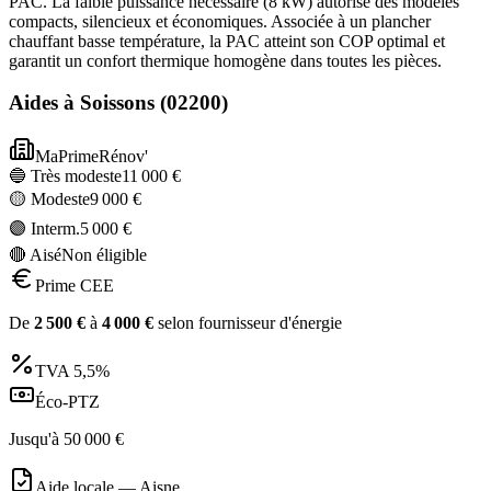
PAC. La faible puissance nécessaire (8 kW) autorise des modèles
compacts, silencieux et économiques. Associée à un plancher
chauffant basse température, la PAC atteint son COP optimal et
garantit un confort thermique homogène dans toutes les pièces.
Aides à
Soissons
(
02200
)
MaPrimeRénov'
🔵 Très modeste
11 000
€
🟡 Modeste
9 000
€
🟣 Interm.
5 000
€
🔴 Aisé
Non éligible
Prime CEE
De
2 500
€
à
4 000
€
selon fournisseur d'énergie
TVA
5,5%
Éco-PTZ
Jusqu'à
50 000
€
Aide locale —
Aisne