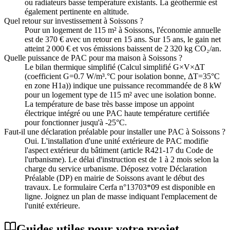
ou radiateurs basse température existants. La géothermie est
également pertinente en altitude.
Quel retour sur investissement à Soissons ?
Pour un logement de 115 m² à Soissons, l'économie annuelle
est de 370 € avec un retour en 15 ans. Sur 15 ans, le gain net
atteint 2 000 € et vos émissions baissent de 2 320 kg CO₂/an.
Quelle puissance de PAC pour ma maison à Soissons ?
Le bilan thermique simplifié (Calcul simplifié G×V×ΔT
(coefficient G=0.7 W/m³.°C pour isolation bonne, ΔT=35°C
en zone H1a)) indique une puissance recommandée de 8 kW
pour un logement type de 115 m² avec une isolation bonne.
La température de base très basse impose un appoint
électrique intégré ou une PAC haute température certifiée
pour fonctionner jusqu'à -25°C.
Faut-il une déclaration préalable pour installer une PAC à Soissons ?
Oui. L'installation d'une unité extérieure de PAC modifie
l'aspect extérieur du bâtiment (article R421-17 du Code de
l'urbanisme). Le délai d'instruction est de 1 à 2 mois selon la
charge du service urbanisme. Déposez votre Déclaration
Préalable (DP) en mairie de Soissons avant le début des
travaux. Le formulaire Cerfa n°13703*09 est disponible en
ligne. Joignez un plan de masse indiquant l'emplacement de
l'unité extérieure.
Guides utiles pour votre projet