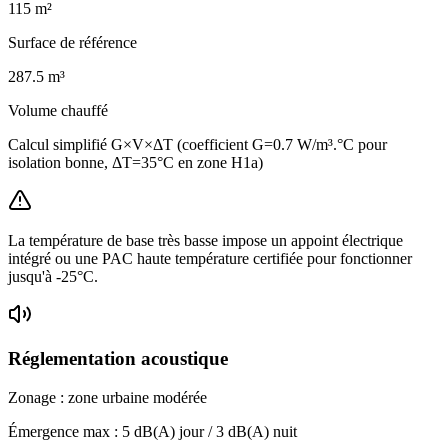
115
m²
Surface de référence
287.5
m³
Volume chauffé
Calcul simplifié G×V×ΔT (coefficient G=0.7 W/m³.°C pour
isolation bonne, ΔT=35°C en zone H1a)
La température de base très basse impose un appoint électrique
intégré ou une PAC haute température certifiée pour fonctionner
jusqu'à -25°C.
Réglementation acoustique
Zonage :
zone urbaine modérée
Émergence max :
5
dB(A) jour /
3
dB(A) nuit