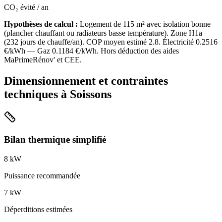
CO₂ évité / an
Hypothèses de calcul :
Logement de
115
m² avec isolation
bonne
(
plancher chauffant ou radiateurs basse température
). Zone
H1a
(
232
jours de chauffe/an). COP moyen estimé
2.8
. Électricité
0.2516
€/kWh — Gaz
0.1184
€/kWh. Hors déduction des aides
MaPrimeRénov' et CEE.
Dimensionnement et contraintes
techniques à
Soissons
Bilan thermique simplifié
8
kW
Puissance recommandée
7
kW
Déperditions estimées