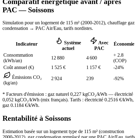
Comparatif énergétique avant / après
PAC —
Soissons
Simulation pour un logement de
115
m² (
2000-2012
), chauffage
gaz
condensation
→ PAC Air/Eau,
tarifs nordistes
.
Système
Avec
Indicateur
Économie
actuel
PAC
Consommation
÷
2.8
12 880
4 600
(kWh/an)
(COP)
Coût annuel (€)
1 525
€
1 157
€
-
24
%
Émissions CO₂
2 924
239
-
92
%
(kg/an)
* Facteurs d'émission :
gaz naturel 0,227
kgCO₂/kWh — électricité
0,052 kgCO₂/kWh (mix français). Tarifs : électricité
0.2516
€/kWh,
gaz
0.1184
€/kWh.
Rentabilité à
Soissons
Estimation basée sur un logement type de
115
m² (construction
2000-2012
),
gaz condensation
remplacé par une PAC Air/Eau,
tarifs