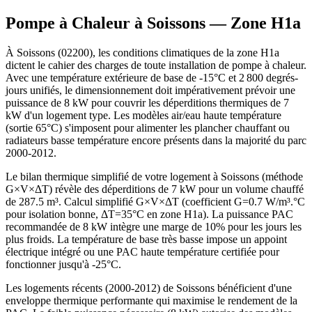
Pompe à Chaleur à
Soissons
— Zone
H1a
À Soissons (02200), les conditions climatiques de la zone H1a
dictent le cahier des charges de toute installation de pompe à chaleur.
Avec une température extérieure de base de -15°C et 2 800 degrés-
jours unifiés, le dimensionnement doit impérativement prévoir une
puissance de 8 kW pour couvrir les déperditions thermiques de 7
kW d'un logement type. Les modèles air/eau haute température
(sortie 65°C) s'imposent pour alimenter les plancher chauffant ou
radiateurs basse température encore présents dans la majorité du parc
2000-2012.
Le bilan thermique simplifié de votre logement à Soissons (méthode
G×V×ΔT) révèle des déperditions de 7 kW pour un volume chauffé
de 287.5 m³. Calcul simplifié G×V×ΔT (coefficient G=0.7 W/m³.°C
pour isolation bonne, ΔT=35°C en zone H1a). La puissance PAC
recommandée de 8 kW intègre une marge de 10% pour les jours les
plus froids. La température de base très basse impose un appoint
électrique intégré ou une PAC haute température certifiée pour
fonctionner jusqu'à -25°C.
Les logements récents (2000-2012) de Soissons bénéficient d'une
enveloppe thermique performante qui maximise le rendement de la