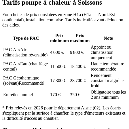
Tarifs pompe à chaleur à
Soissons
Fourchettes de prix constatées en zone
H1a
(
H1a — Nord-Est
continental
), installation comprise. Tarifs indicatifs avant déduction
des aides.
Prix
Prix
Type de PAC
Note
minimum
maximum
Appoint ou
PAC Air/Air
4 000
€
9 800
€
climatisation
(climatisation réversible)
uniquement
PAC Air/Eau (chauffage
Haute température
11 500
€
18 400
€
central)
recommandée
Rendement
PAC Géothermique
17 300
€
28 700
€
constant malgré le
(sol/eau)
Recommandé
froid
Obligatoire tous les
Entretien annuel
170
€
350
€
2 ans minimum
* Prix relevés en
2026
pour le département
Aisne
(
02
). Les écarts
s'expliquent par la surface à chauffer, le type d'émetteurs existants et
la difficulté d'accès au chantier.