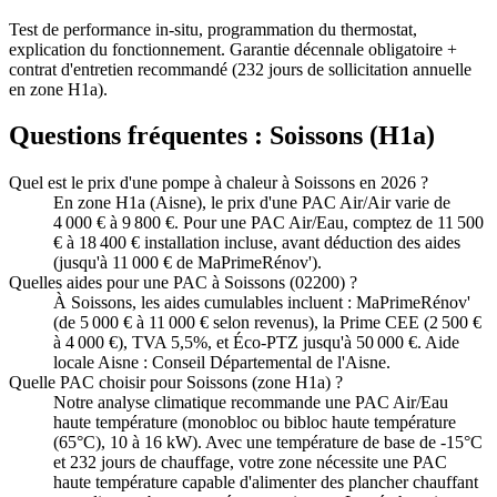
Test de performance in-situ, programmation du thermostat,
explication du fonctionnement. Garantie décennale obligatoire +
contrat d'entretien recommandé (232 jours de sollicitation annuelle
en zone H1a).
Questions fréquentes :
Soissons
(
H1a
)
Quel est le prix d'une pompe à chaleur à Soissons en 2026 ?
En zone H1a (Aisne), le prix d'une PAC Air/Air varie de
4 000 € à 9 800 €. Pour une PAC Air/Eau, comptez de 11 500
€ à 18 400 € installation incluse, avant déduction des aides
(jusqu'à 11 000 € de MaPrimeRénov').
Quelles aides pour une PAC à Soissons (02200) ?
À Soissons, les aides cumulables incluent : MaPrimeRénov'
(de 5 000 € à 11 000 € selon revenus), la Prime CEE (2 500 €
à 4 000 €), TVA 5,5%, et Éco-PTZ jusqu'à 50 000 €. Aide
locale Aisne : Conseil Départemental de l'Aisne.
Quelle PAC choisir pour Soissons (zone H1a) ?
Notre analyse climatique recommande une PAC Air/Eau
haute température (monobloc ou bibloc haute température
(65°C), 10 à 16 kW). Avec une température de base de -15°C
et 232 jours de chauffage, votre zone nécessite une PAC
haute température capable d'alimenter des plancher chauffant