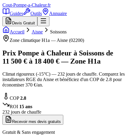
Cout-Pompe-a-Chaleur
.fr
Guides
Outils
Annuaire
Devis Gratuit
Accueil
Aisne
Soissons
Zone climatique
H1a
—
Aisne
(
02200
)
Prix Pompe à Chaleur à
Soissons
de
11 500
€ à
18 400
€ — Zone
H1a
Climat rigoureux (-15°C) — 232 jours de chauffe. Comparez les
installateurs RGE du Aisne et bénéficiez d'un COP de 2.8 pour
économiser 370 €/an.
COP
2.8
ROI
15
ans
232
jours de chauffe
Recevoir mes devis gratuits
Gratuit & Sans engagement