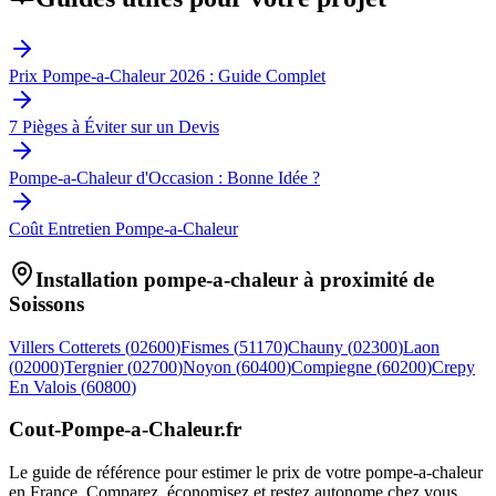
Prix Pompe-a-Chaleur 2026 : Guide Complet
7 Pièges à Éviter sur un Devis
Pompe-a-Chaleur d'Occasion : Bonne Idée ?
Coût Entretien Pompe-a-Chaleur
Installation pompe-a-chaleur à proximité de
Soissons
Villers Cotterets
(
02600
)
Fismes
(
51170
)
Chauny
(
02300
)
Laon
(
02000
)
Tergnier
(
02700
)
Noyon
(
60400
)
Compiegne
(
60200
)
Crepy
En Valois
(
60800
)
Cout-Pompe-a-Chaleur
.fr
Le guide de référence pour estimer le prix de votre pompe-a-chaleur
en France. Comparez, économisez et restez autonome chez vous.