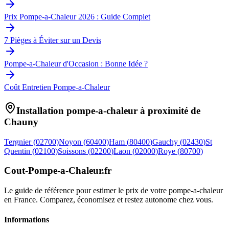
Prix Pompe-a-Chaleur 2026 : Guide Complet
7 Pièges à Éviter sur un Devis
Pompe-a-Chaleur d'Occasion : Bonne Idée ?
Coût Entretien Pompe-a-Chaleur
Installation pompe-a-chaleur à proximité de
Chauny
Tergnier
(
02700
)
Noyon
(
60400
)
Ham
(
80400
)
Gauchy
(
02430
)
St
Quentin
(
02100
)
Soissons
(
02200
)
Laon
(
02000
)
Roye
(
80700
)
Cout-Pompe-a-Chaleur
.fr
Le guide de référence pour estimer le prix de votre pompe-a-chaleur
en France. Comparez, économisez et restez autonome chez vous.
Informations