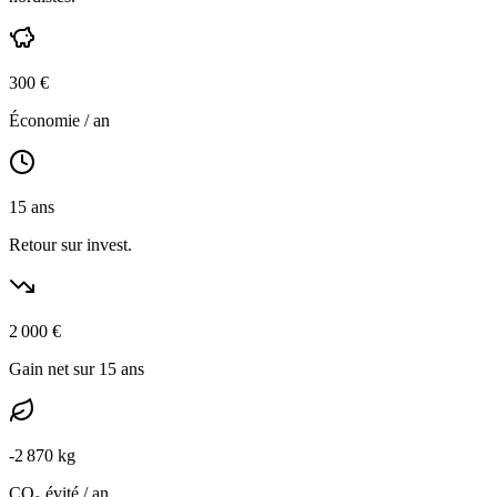
300
€
Économie / an
15
ans
Retour sur invest.
2 000
€
Gain net sur 15 ans
-
2 870
kg
CO₂ évité / an