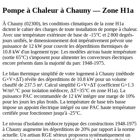
Pompe à Chaleur à
Chauny
— Zone
H1a
À Chauny (02300), les conditions climatiques de la zone H1a
dictent le cahier des charges de toute installation de pompe à chaleur.
Avec une température extérieure de base de -15°C et 2 800 degrés-
jours unifiés, le dimensionnement doit impérativement prévoir une
puissance de 12 kW pour couvrir les déperditions thermiques de
10.8 kW d'un logement type. Les modèles air/eau haute température
(sortie 65°C) s'imposent pour alimenter les convecteurs électriques
encore présents dans la majorité du parc 1948-1975.
Le bilan thermique simplifié de votre logement à Chauny (méthode
G×V×ΔT) révèle des déperditions de 10.8 kW pour un volume
chauffé de 237.5 m³. Calcul simplifié G×V×ΔT (coefficient G=1.3
W/m³.°C pour isolation médiocre, ΔT=35°C en zone H1a). La
puissance PAC recommandée de 12 kW intègre une marge de 10%
pour les jours les plus froids. La température de base très basse
impose un appoint électrique intégré ou une PAC haute température
certifiée pour fonctionner jusqu'à -25°C.
Le niveau d'isolation médiocre typique des constructions 1948-1975
à Chauny augmente les déperditions de 20% par rapport à la norme
actuelle. Un artisan RGE sérieux proposera systématiquement un