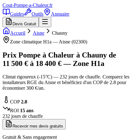
Cout-Pompe-a-Chaleur
.fr
Guides
Outils
Annuaire
Devis Gratuit
Accueil
Aisne
Chauny
Zone climatique
H1a
—
Aisne
(
02300
)
Prix Pompe à Chaleur à
Chauny
de
11 500
€ à
18 400
€ — Zone
H1a
Climat rigoureux (-15°C) — 232 jours de chauffe. Comparez les
installateurs RGE du Aisne et bénéficiez d'un COP de 2.8 pour
économiser 300 €/an.
COP
2.8
ROI
15
ans
232
jours de chauffe
Recevoir mes devis gratuits
Gratuit & Sans engagement