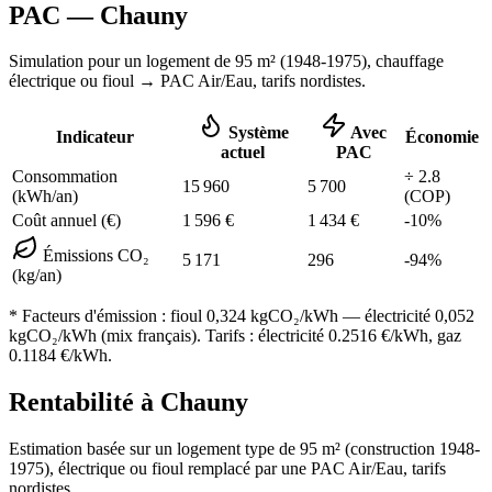
PAC —
Chauny
Simulation pour un logement de
95
m² (
1948-1975
), chauffage
électrique ou fioul
→ PAC Air/Eau,
tarifs nordistes
.
Système
Avec
Indicateur
Économie
actuel
PAC
Consommation
÷
2.8
15 960
5 700
(kWh/an)
(COP)
Coût annuel (€)
1 596
€
1 434
€
-
10
%
Émissions CO₂
5 171
296
-
94
%
(kg/an)
* Facteurs d'émission :
fioul 0,324
kgCO₂/kWh — électricité 0,052
kgCO₂/kWh (mix français). Tarifs : électricité
0.2516
€/kWh, gaz
0.1184
€/kWh.
Rentabilité à
Chauny
Estimation basée sur un logement type de
95
m² (construction
1948-
1975
),
électrique ou fioul
remplacé par une PAC Air/Eau,
tarifs
nordistes
.