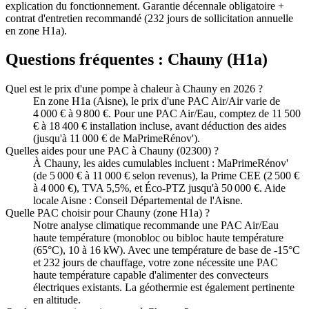
explication du fonctionnement. Garantie décennale obligatoire +
contrat d'entretien recommandé (232 jours de sollicitation annuelle
en zone H1a).
Questions fréquentes :
Chauny
(
H1a
)
Quel est le prix d'une pompe à chaleur à Chauny en 2026 ?
En zone H1a (Aisne), le prix d'une PAC Air/Air varie de
4 000 € à 9 800 €. Pour une PAC Air/Eau, comptez de 11 500
€ à 18 400 € installation incluse, avant déduction des aides
(jusqu'à 11 000 € de MaPrimeRénov').
Quelles aides pour une PAC à Chauny (02300) ?
À Chauny, les aides cumulables incluent : MaPrimeRénov'
(de 5 000 € à 11 000 € selon revenus), la Prime CEE (2 500 €
à 4 000 €), TVA 5,5%, et Éco-PTZ jusqu'à 50 000 €. Aide
locale Aisne : Conseil Départemental de l'Aisne.
Quelle PAC choisir pour Chauny (zone H1a) ?
Notre analyse climatique recommande une PAC Air/Eau
haute température (monobloc ou bibloc haute température
(65°C), 10 à 16 kW). Avec une température de base de -15°C
et 232 jours de chauffage, votre zone nécessite une PAC
haute température capable d'alimenter des convecteurs
électriques existants. La géothermie est également pertinente
en altitude.