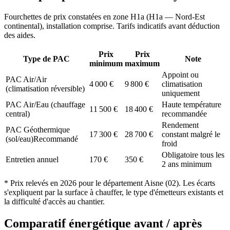
Fourchettes de prix constatées en zone
H1a
(
H1a — Nord-Est
continental
), installation comprise. Tarifs indicatifs avant déduction
des aides.
Prix
Prix
Type de PAC
Note
minimum
maximum
Appoint ou
PAC Air/Air
4 000
€
9 800
€
climatisation
(climatisation réversible)
uniquement
PAC Air/Eau (chauffage
Haute température
11 500
€
18 400
€
central)
recommandée
Rendement
PAC Géothermique
17 300
€
28 700
€
constant malgré le
(sol/eau)
Recommandé
froid
Obligatoire tous les
Entretien annuel
170
€
350
€
2 ans minimum
* Prix relevés en
2026
pour le département
Aisne
(
02
). Les écarts
s'expliquent par la surface à chauffer, le type d'émetteurs existants et
la difficulté d'accès au chantier.
Comparatif énergétique avant / après