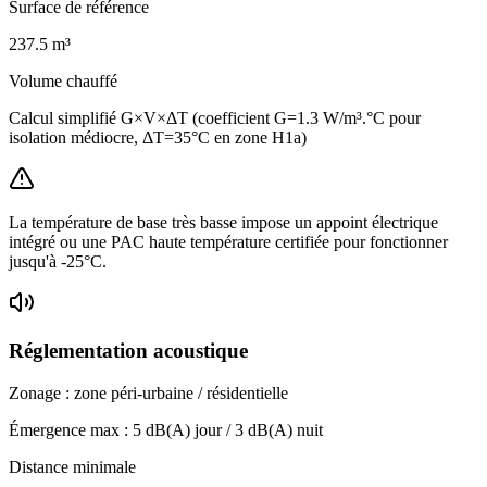
Surface de référence
237.5
m³
Volume chauffé
Calcul simplifié G×V×ΔT (coefficient G=1.3 W/m³.°C pour
isolation médiocre, ΔT=35°C en zone H1a)
La température de base très basse impose un appoint électrique
intégré ou une PAC haute température certifiée pour fonctionner
jusqu'à -25°C.
Réglementation acoustique
Zonage :
zone péri-urbaine / résidentielle
Émergence max :
5
dB(A) jour /
3
dB(A) nuit
Distance minimale