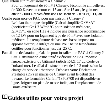
Quel retour sur investissement à Chauny ?
Pour un logement de 95 m² à Chauny, l'économie annuelle est
de 300 € avec un retour en 15 ans. Sur 15 ans, le gain net
atteint 2 000 € et vos émissions baissent de 2 870 kg CO₂/an.
Quelle puissance de PAC pour ma maison à Chauny ?
Le bilan thermique simplifié (Calcul simplifié G×V×ΔT
(coefficient G=1.3 W/m³.°C pour isolation médiocre,
ΔT=35°C en zone H1a)) indique une puissance recommandée
de 12 kW pour un logement type de 95 m² avec une isolation
médiocre. La température de base très basse impose un
appoint électrique intégré ou une PAC haute température
certifiée pour fonctionner jusqu'à -25°C.
Faut-il une déclaration préalable pour installer une PAC à Chauny ?
Oui. L'installation d'une unité extérieure de PAC modifie
l'aspect extérieur du bâtiment (article R421-17 du Code de
l'urbanisme). Le délai d'instruction est de 1 à 2 mois selon la
charge du service urbanisme. Déposez votre Déclaration
Préalable (DP) en mairie de Chauny avant le début des
travaux. Le formulaire Cerfa n°13703*09 est disponible en
ligne. Joignez un plan de masse indiquant l'emplacement de
l'unité extérieure.
Guides utiles pour votre projet