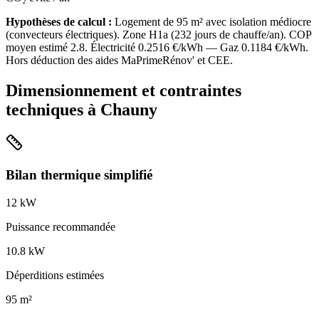
Hypothèses de calcul :
Logement de
95
m² avec isolation
médiocre
(
convecteurs électriques
). Zone
H1a
(
232
jours de chauffe/an). COP
moyen estimé
2.8
. Électricité
0.2516
€/kWh — Gaz
0.1184
€/kWh.
Hors déduction des aides MaPrimeRénov' et CEE.
Dimensionnement et contraintes
techniques à
Chauny
Bilan thermique simplifié
12
kW
Puissance recommandée
10.8
kW
Déperditions estimées
95
m²