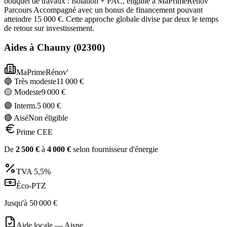
bouquet de travaux : isolation + PAC, éligible à MaPrimeRénov'
Parcours Accompagné avec un bonus de financement pouvant
atteindre 15 000 €. Cette approche globale divise par deux le temps
de retour sur investissement.
Aides à
Chauny
(
02300
)
MaPrimeRénov'
🔵 Très modeste
11 000
€
🟡 Modeste
9 000
€
🟣 Interm.
5 000
€
🔴 Aisé
Non éligible
Prime CEE
De
2 500
€
à
4 000
€
selon fournisseur d'énergie
TVA
5,5%
Éco-PTZ
Jusqu'à
50 000
€
Aide locale —
Aisne