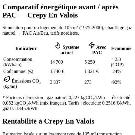
Comparatif énergétique avant / après
PAC —
Crepy En Valois
Simulation pour un logement de
105
m² (
1975-2000
), chauffage
gaz
naturel
→ PAC Air/Eau,
tarifs nordistes
.
Système
Avec
Indicateur
Économie
actuel
PAC
Consommation
÷
2.8
14 700
5 250
(kWh/an)
(COP)
Coût annuel (€)
1 740
€
1 321
€
-
24
%
Émissions CO₂
3 337
273
-
92
%
(kg/an)
* Facteurs d'émission :
gaz naturel 0,227
kgCO₂/kWh — électricité
0,052 kgCO₂/kWh (mix français). Tarifs : électricité
0.2516
€/kWh,
gaz
0.1184
€/kWh.
Rentabilité à
Crepy En Valois
Estimation basée sur un logement type de
105
m² (construction