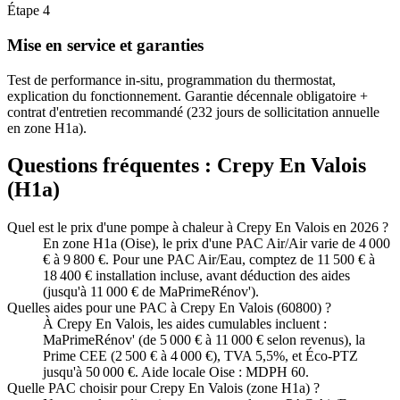
Étape
4
Mise en service et garanties
Test de performance in-situ, programmation du thermostat,
explication du fonctionnement. Garantie décennale obligatoire +
contrat d'entretien recommandé (232 jours de sollicitation annuelle
en zone H1a).
Questions fréquentes :
Crepy En Valois
(
H1a
)
Quel est le prix d'une pompe à chaleur à Crepy En Valois en 2026 ?
En zone H1a (Oise), le prix d'une PAC Air/Air varie de 4 000
€ à 9 800 €. Pour une PAC Air/Eau, comptez de 11 500 € à
18 400 € installation incluse, avant déduction des aides
(jusqu'à 11 000 € de MaPrimeRénov').
Quelles aides pour une PAC à Crepy En Valois (60800) ?
À Crepy En Valois, les aides cumulables incluent :
MaPrimeRénov' (de 5 000 € à 11 000 € selon revenus), la
Prime CEE (2 500 € à 4 000 €), TVA 5,5%, et Éco-PTZ
jusqu'à 50 000 €. Aide locale Oise : MDPH 60.
Quelle PAC choisir pour Crepy En Valois (zone H1a) ?