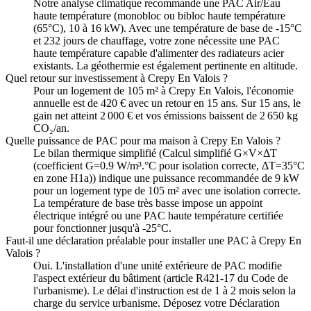
Notre analyse climatique recommande une PAC Air/Eau
haute température (monobloc ou bibloc haute température
(65°C), 10 à 16 kW). Avec une température de base de -15°C
et 232 jours de chauffage, votre zone nécessite une PAC
haute température capable d'alimenter des radiateurs acier
existants. La géothermie est également pertinente en altitude.
Quel retour sur investissement à Crepy En Valois ?
Pour un logement de 105 m² à Crepy En Valois, l'économie
annuelle est de 420 € avec un retour en 15 ans. Sur 15 ans, le
gain net atteint 2 000 € et vos émissions baissent de 2 650 kg
CO₂/an.
Quelle puissance de PAC pour ma maison à Crepy En Valois ?
Le bilan thermique simplifié (Calcul simplifié G×V×ΔT
(coefficient G=0.9 W/m³.°C pour isolation correcte, ΔT=35°C
en zone H1a)) indique une puissance recommandée de 9 kW
pour un logement type de 105 m² avec une isolation correcte.
La température de base très basse impose un appoint
électrique intégré ou une PAC haute température certifiée
pour fonctionner jusqu'à -25°C.
Faut-il une déclaration préalable pour installer une PAC à Crepy En
Valois ?
Oui. L'installation d'une unité extérieure de PAC modifie
l'aspect extérieur du bâtiment (article R421-17 du Code de
l'urbanisme). Le délai d'instruction est de 1 à 2 mois selon la
charge du service urbanisme. Déposez votre Déclaration