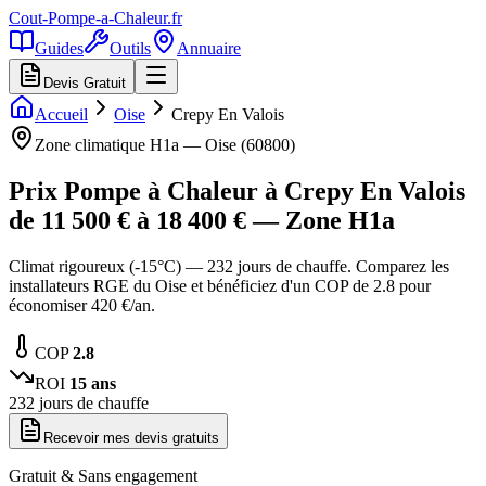
Cout-Pompe-a-Chaleur
.fr
Guides
Outils
Annuaire
Devis Gratuit
Accueil
Oise
Crepy En Valois
Zone climatique
H1a
—
Oise
(
60800
)
Prix Pompe à Chaleur à
Crepy En Valois
de
11 500
€ à
18 400
€ — Zone
H1a
Climat rigoureux (-15°C) — 232 jours de chauffe. Comparez les
installateurs RGE du Oise et bénéficiez d'un COP de 2.8 pour
économiser 420 €/an.
COP
2.8
ROI
15
ans
232
jours de chauffe
Recevoir mes devis gratuits
Gratuit & Sans engagement