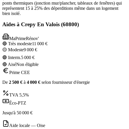
ponts thermiques (jonction mur/plancher, tableaux de fenêtres) qui
représentent 15 à 25% des déperditions même dans un logement
bien isolé.
Aides à
Crepy En Valois
(
60800
)
MaPrimeRénov'
🔵 Très modeste
11 000
€
🟡 Modeste
9 000
€
🟣 Interm.
5 000
€
🔴 Aisé
Non éligible
Prime CEE
De
2 500
€
à
4 000
€
selon fournisseur d'énergie
TVA
5,5%
Éco-PTZ
Jusqu'à
50 000
€
Aide locale —
Oise