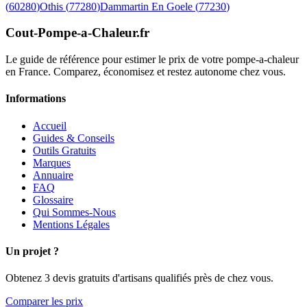
(
60280
)
Othis
(
77280
)
Dammartin En Goele
(
77230
)
Cout-Pompe-a-Chaleur
.fr
Le guide de référence pour estimer le prix de votre pompe-a-chaleur
en France. Comparez, économisez et restez autonome chez vous.
Informations
Accueil
Guides & Conseils
Outils Gratuits
Marques
Annuaire
FAQ
Glossaire
Qui Sommes-Nous
Mentions Légales
Un projet ?
Obtenez 3 devis gratuits d'artisans qualifiés près de chez vous.
Comparer les prix