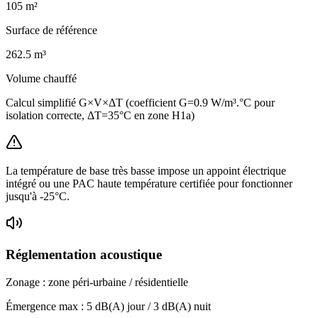
105
m²
Surface de référence
262.5
m³
Volume chauffé
Calcul simplifié G×V×ΔT (coefficient G=0.9 W/m³.°C pour
isolation correcte, ΔT=35°C en zone H1a)
La température de base très basse impose un appoint électrique
intégré ou une PAC haute température certifiée pour fonctionner
jusqu'à -25°C.
Réglementation acoustique
Zonage :
zone péri-urbaine / résidentielle
Émergence max :
5
dB(A) jour /
3
dB(A) nuit