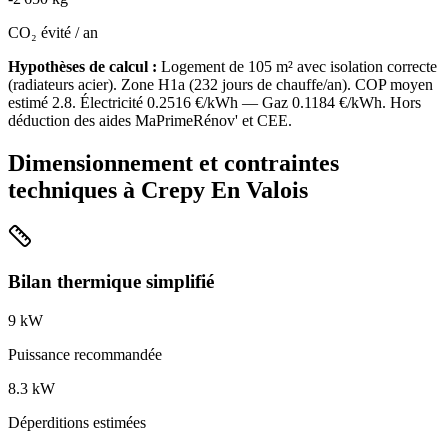
CO₂ évité / an
Hypothèses de calcul :
Logement de
105
m² avec isolation
correcte
(
radiateurs acier
). Zone
H1a
(
232
jours de chauffe/an). COP moyen
estimé
2.8
. Électricité
0.2516
€/kWh — Gaz
0.1184
€/kWh. Hors
déduction des aides MaPrimeRénov' et CEE.
Dimensionnement et contraintes
techniques à
Crepy En Valois
Bilan thermique simplifié
9
kW
Puissance recommandée
8.3
kW
Déperditions estimées