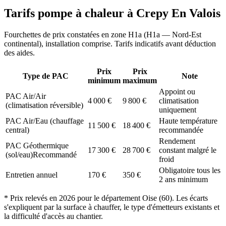
Tarifs pompe à chaleur à
Crepy En Valois
Fourchettes de prix constatées en zone
H1a
(
H1a — Nord-Est
continental
), installation comprise. Tarifs indicatifs avant déduction
des aides.
Prix
Prix
Type de PAC
Note
minimum
maximum
Appoint ou
PAC Air/Air
4 000
€
9 800
€
climatisation
(climatisation réversible)
uniquement
PAC Air/Eau (chauffage
Haute température
11 500
€
18 400
€
central)
recommandée
Rendement
PAC Géothermique
17 300
€
28 700
€
constant malgré le
(sol/eau)
Recommandé
froid
Obligatoire tous les
Entretien annuel
170
€
350
€
2 ans minimum
* Prix relevés en
2026
pour le département
Oise
(
60
). Les écarts
s'expliquent par la surface à chauffer, le type d'émetteurs existants et
la difficulté d'accès au chantier.