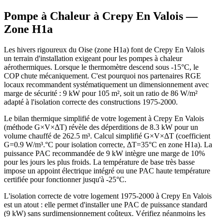
Pompe à Chaleur à
Crepy En Valois
—
Zone
H1a
Les hivers rigoureux du Oise (zone H1a) font de Crepy En Valois
un terrain d'installation exigeant pour les pompes à chaleur
aérothermiques. Lorsque le thermomètre descend sous -15°C, le
COP chute mécaniquement. C'est pourquoi nos partenaires RGE
locaux recommandent systématiquement un dimensionnement avec
marge de sécurité : 9 kW pour 105 m², soit un ratio de 86 W/m²
adapté à l'isolation correcte des constructions 1975-2000.
Le bilan thermique simplifié de votre logement à Crepy En Valois
(méthode G×V×ΔT) révèle des déperditions de 8.3 kW pour un
volume chauffé de 262.5 m³. Calcul simplifié G×V×ΔT (coefficient
G=0.9 W/m³.°C pour isolation correcte, ΔT=35°C en zone H1a). La
puissance PAC recommandée de 9 kW intègre une marge de 10%
pour les jours les plus froids. La température de base très basse
impose un appoint électrique intégré ou une PAC haute température
certifiée pour fonctionner jusqu'à -25°C.
L'isolation correcte de votre logement 1975-2000 à Crepy En Valois
est un atout : elle permet d'installer une PAC de puissance standard
(9 kW) sans surdimensionnement coûteux. Vérifiez néanmoins les