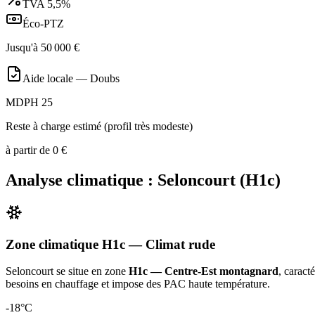
TVA
5,5%
Éco-PTZ
Jusqu'à
50 000
€
Aide locale —
Doubs
MDPH 25
Reste à charge estimé (profil très modeste)
à partir de
0
€
Analyse climatique :
Seloncourt
(
H1c
)
Zone climatique
H1c
— Climat
rude
Seloncourt
se situe en zone
H1c — Centre-Est montagnard
, caract
besoins en chauffage et impose des PAC haute température
.
-18
°C