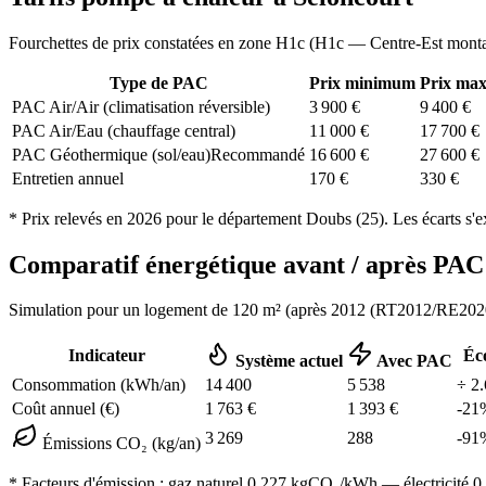
Fourchettes de prix constatées en zone
H1c
(
H1c — Centre-Est mont
Type de PAC
Prix minimum
Prix ma
PAC Air/Air (climatisation réversible)
3 900
€
9 400
€
PAC Air/Eau (chauffage central)
11 000
€
17 700
€
PAC Géothermique (sol/eau)
Recommandé
16 600
€
27 600
€
Entretien annuel
170
€
330
€
* Prix relevés en
2026
pour le département
Doubs
(
25
). Les écarts s'
Comparatif énergétique avant / après P
Simulation pour un logement de
120
m² (
après 2012 (RT2012/RE202
Indicateur
Éc
Système actuel
Avec PAC
Consommation (kWh/an)
14 400
5 538
÷
2.
Coût annuel (€)
1 763
€
1 393
€
-
21
3 269
288
-
91
Émissions CO₂ (kg/an)
* Facteurs d'émission :
gaz naturel 0,227
kgCO₂/kWh — électricité 0,0