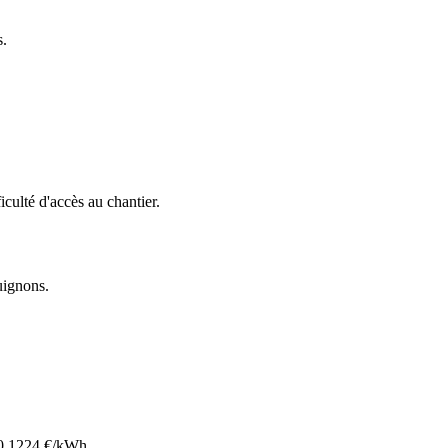
s.
ficulté d'accès au chantier.
guignons
.
0.1224
€/kWh.