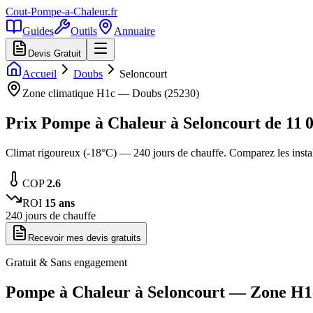
Cout-Pompe-a-Chaleur
.fr
Guides
Outils
Annuaire
Devis Gratuit
Accueil
Doubs
Seloncourt
Zone climatique
H1c
—
Doubs
(
25230
)
Prix Pompe à Chaleur à
Seloncourt
de
11 
Climat rigoureux (-18°C) — 240 jours de chauffe. Comparez les inst
COP
2.6
ROI
15
ans
240
jours de chauffe
Recevoir mes devis gratuits
Gratuit & Sans engagement
Pompe à Chaleur à
Seloncourt
— Zone
H1