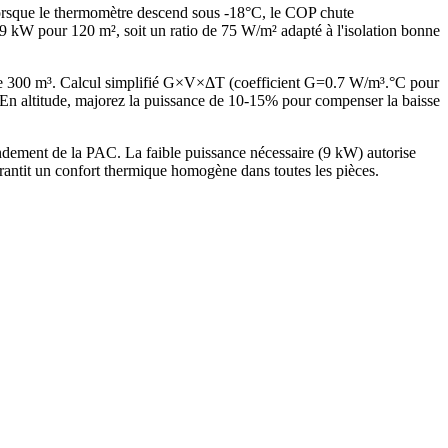
Lorsque le thermomètre descend sous -18°C, le COP chute
kW pour 120 m², soit un ratio de 75 W/m² adapté à l'isolation bonne
de 300 m³. Calcul simplifié G×V×ΔT (coefficient G=0.7 W/m³.°C pour
n altitude, majorez la puissance de 10-15% pour compenser la baisse
dement de la PAC. La faible puissance nécessaire (9 kW) autorise
antit un confort thermique homogène dans toutes les pièces.