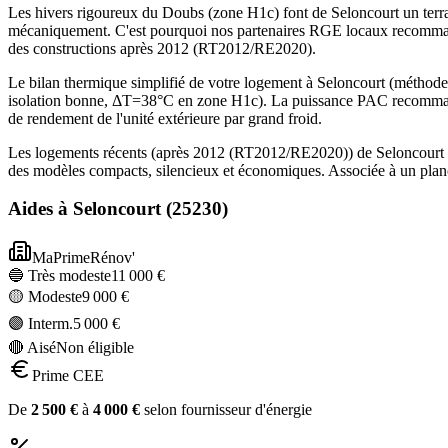
Les hivers rigoureux du Doubs (zone H1c) font de Seloncourt un terra
mécaniquement. C'est pourquoi nos partenaires RGE locaux recommand
des constructions après 2012 (RT2012/RE2020).
Le bilan thermique simplifié de votre logement à Seloncourt (méth
isolation bonne, ΔT=38°C en zone H1c). La puissance PAC recommandé
de rendement de l'unité extérieure par grand froid.
Les logements récents (après 2012 (RT2012/RE2020)) de Seloncourt b
des modèles compacts, silencieux et économiques. Associée à un planc
Aides à
Seloncourt
(
25230
)
MaPrimeRénov'
🔵 Très modeste
11 000
€
🟡 Modeste
9 000
€
🟣 Interm.
5 000
€
🔴 Aisé
Non éligible
Prime CEE
De
2 500
€
à
4 000
€
selon fournisseur d'énergie