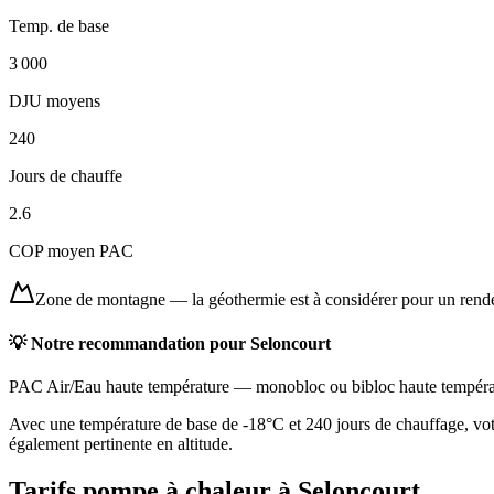
Temp. de base
3 000
DJU moyens
240
Jours de chauffe
2.6
COP moyen PAC
Zone de montagne
—
la géothermie est à considérer pour un ren
💡 Notre recommandation pour
Seloncourt
PAC Air/Eau haute température
—
monobloc ou bibloc haute tempéra
Avec une température de base de -18°C et 240 jours de chauffage, vot
également pertinente en altitude.
Tarifs pompe à chaleur à
Seloncourt