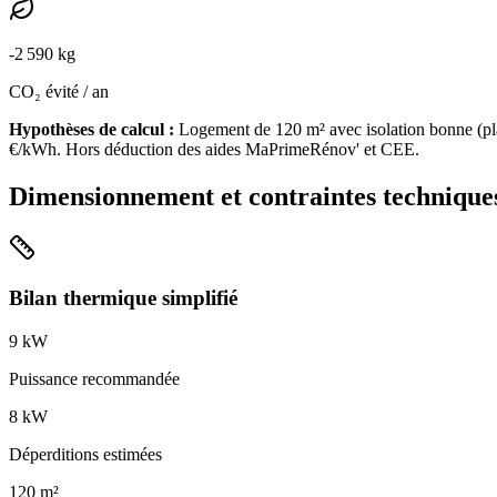
-
2 590
kg
CO₂ évité / an
Hypothèses de calcul :
Logement de
120
m² avec isolation
bonne
(
pl
€/kWh. Hors déduction des aides MaPrimeRénov' et CEE.
Dimensionnement et contraintes technique
Bilan thermique simplifié
9
kW
Puissance recommandée
8
kW
Déperditions estimées
120
m²