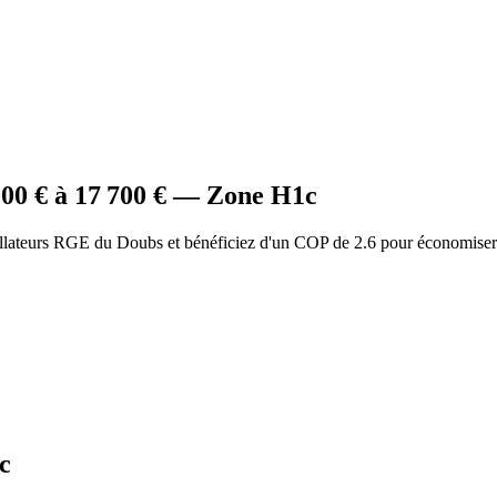
000
€ à
17 700
€ — Zone
H1c
allateurs RGE du Doubs et bénéficiez d'un COP de 2.6 pour économiser
c