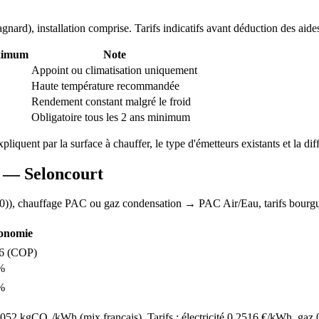
agnard
), installation comprise. Tarifs indicatifs avant déduction des aide
ximum
Note
Appoint ou climatisation uniquement
Haute température recommandée
Rendement constant malgré le froid
Obligatoire tous les 2 ans minimum
expliquent par la surface à chauffer, le type d'émetteurs existants et la dif
AC —
Seloncourt
0)
), chauffage
PAC ou gaz condensation
→ PAC Air/Eau,
tarifs bour
onomie
6
(COP)
%
%
52 kgCO₂/kWh (mix français). Tarifs : électricité
0.2516
€/kWh, gaz