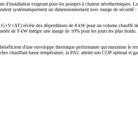
in d'installation exigeant pour les pompes à chaleur aérothermiques. 
ent systématiquement un dimensionnement avec marge de sécurité : 9 
ode G×V×ΔT) révèle des déperditions de 8 kW pour un volume chauffé 
e de 9 kW intègre une marge de 10% pour les jours les plus froids. E
énéficient d'une enveloppe thermique performante qui maximise le ren
her chauffant basse température, la PAC atteint son COP optimal et gar