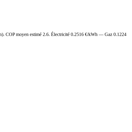
an). COP moyen estimé
2.6
. Électricité
0.2516
€/kWh — Gaz
0.1224