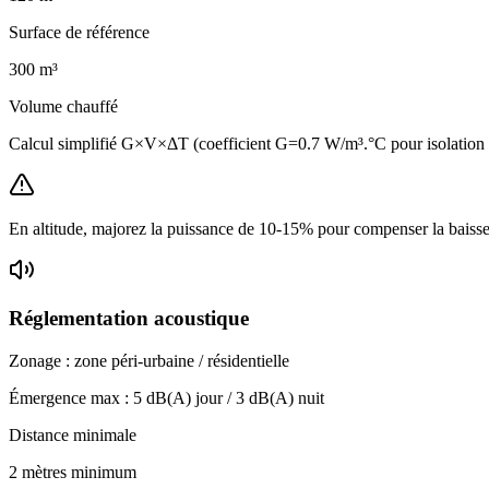
Surface de référence
300
m³
Volume chauffé
Calcul simplifié G×V×ΔT (coefficient G=0.7 W/m³.°C pour isolatio
En altitude, majorez la puissance de 10-15% pour compenser la baisse 
Réglementation acoustique
Zonage :
zone péri-urbaine / résidentielle
Émergence max :
5
dB(A) jour /
3
dB(A) nuit
Distance minimale
2 mètres minimum