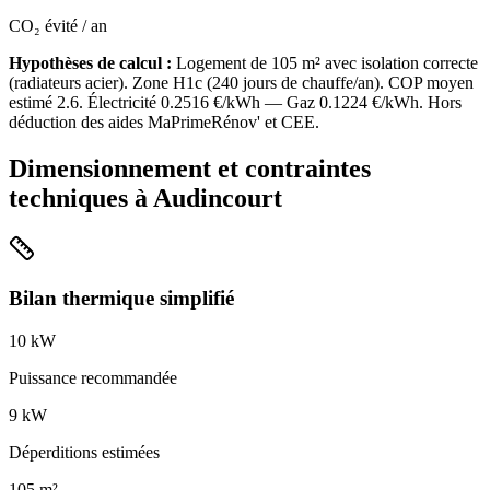
CO₂ évité / an
Hypothèses de calcul :
Logement de
105
m² avec isolation
correcte
(
radiateurs acier
). Zone
H1c
(
240
jours de chauffe/an). COP moyen
estimé
2.6
. Électricité
0.2516
€/kWh — Gaz
0.1224
€/kWh. Hors
déduction des aides MaPrimeRénov' et CEE.
Dimensionnement et contraintes
techniques à
Audincourt
Bilan thermique simplifié
10
kW
Puissance recommandée
9
kW
Déperditions estimées
105
m²