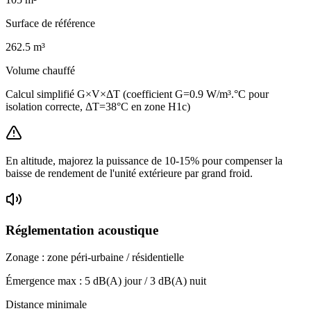
Surface de référence
262.5
m³
Volume chauffé
Calcul simplifié G×V×ΔT (coefficient G=0.9 W/m³.°C pour
isolation correcte, ΔT=38°C en zone H1c)
En altitude, majorez la puissance de 10-15% pour compenser la
baisse de rendement de l'unité extérieure par grand froid.
Réglementation acoustique
Zonage :
zone péri-urbaine / résidentielle
Émergence max :
5
dB(A) jour /
3
dB(A) nuit
Distance minimale