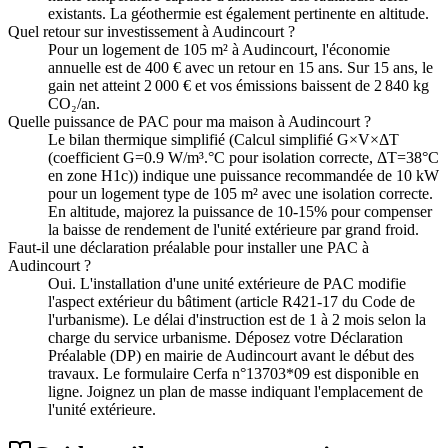
existants. La géothermie est également pertinente en altitude.
Quel retour sur investissement à Audincourt ?
Pour un logement de 105 m² à Audincourt, l'économie
annuelle est de 400 € avec un retour en 15 ans. Sur 15 ans, le
gain net atteint 2 000 € et vos émissions baissent de 2 840 kg
CO₂/an.
Quelle puissance de PAC pour ma maison à Audincourt ?
Le bilan thermique simplifié (Calcul simplifié G×V×ΔT
(coefficient G=0.9 W/m³.°C pour isolation correcte, ΔT=38°C
en zone H1c)) indique une puissance recommandée de 10 kW
pour un logement type de 105 m² avec une isolation correcte.
En altitude, majorez la puissance de 10-15% pour compenser
la baisse de rendement de l'unité extérieure par grand froid.
Faut-il une déclaration préalable pour installer une PAC à
Audincourt ?
Oui. L'installation d'une unité extérieure de PAC modifie
l'aspect extérieur du bâtiment (article R421-17 du Code de
l'urbanisme). Le délai d'instruction est de 1 à 2 mois selon la
charge du service urbanisme. Déposez votre Déclaration
Préalable (DP) en mairie de Audincourt avant le début des
travaux. Le formulaire Cerfa n°13703*09 est disponible en
ligne. Joignez un plan de masse indiquant l'emplacement de
l'unité extérieure.