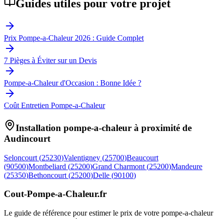
Guides utiles pour votre projet
Prix Pompe-a-Chaleur 2026 : Guide Complet
7 Pièges à Éviter sur un Devis
Pompe-a-Chaleur d'Occasion : Bonne Idée ?
Coût Entretien Pompe-a-Chaleur
Installation pompe-a-chaleur à proximité de
Audincourt
Seloncourt
(
25230
)
Valentigney
(
25700
)
Beaucourt
(
90500
)
Montbeliard
(
25200
)
Grand Charmont
(
25200
)
Mandeure
(
25350
)
Bethoncourt
(
25200
)
Delle
(
90100
)
Cout-Pompe-a-Chaleur
.fr
Le guide de référence pour estimer le prix de votre pompe-a-chaleur