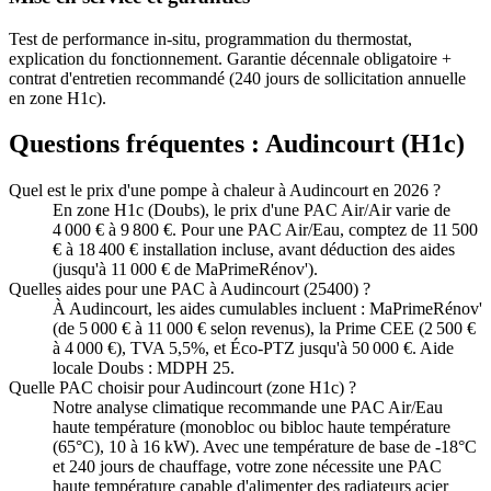
Test de performance in-situ, programmation du thermostat,
explication du fonctionnement. Garantie décennale obligatoire +
contrat d'entretien recommandé (240 jours de sollicitation annuelle
en zone H1c).
Questions fréquentes :
Audincourt
(
H1c
)
Quel est le prix d'une pompe à chaleur à Audincourt en 2026 ?
En zone H1c (Doubs), le prix d'une PAC Air/Air varie de
4 000 € à 9 800 €. Pour une PAC Air/Eau, comptez de 11 500
€ à 18 400 € installation incluse, avant déduction des aides
(jusqu'à 11 000 € de MaPrimeRénov').
Quelles aides pour une PAC à Audincourt (25400) ?
À Audincourt, les aides cumulables incluent : MaPrimeRénov'
(de 5 000 € à 11 000 € selon revenus), la Prime CEE (2 500 €
à 4 000 €), TVA 5,5%, et Éco-PTZ jusqu'à 50 000 €. Aide
locale Doubs : MDPH 25.
Quelle PAC choisir pour Audincourt (zone H1c) ?
Notre analyse climatique recommande une PAC Air/Eau
haute température (monobloc ou bibloc haute température
(65°C), 10 à 16 kW). Avec une température de base de -18°C
et 240 jours de chauffage, votre zone nécessite une PAC
haute température capable d'alimenter des radiateurs acier