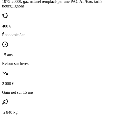
1975-2000
),
gaz naturel
remplacé par une PAC Air/Eau,
tarifs
bourguignons
.
400
€
Économie / an
15
ans
Retour sur invest.
2 000
€
Gain net sur 15 ans
-
2 840
kg