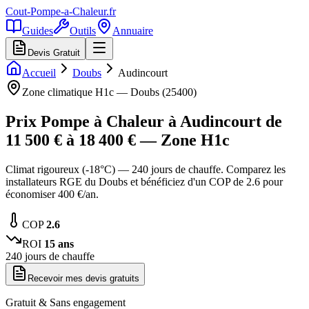
Cout-Pompe-a-Chaleur
.fr
Guides
Outils
Annuaire
Devis Gratuit
Accueil
Doubs
Audincourt
Zone climatique
H1c
—
Doubs
(
25400
)
Prix Pompe à Chaleur à
Audincourt
de
11 500
€ à
18 400
€ — Zone
H1c
Climat rigoureux (-18°C) — 240 jours de chauffe. Comparez les
installateurs RGE du Doubs et bénéficiez d'un COP de 2.6 pour
économiser 400 €/an.
COP
2.6
ROI
15
ans
240
jours de chauffe
Recevoir mes devis gratuits
Gratuit & Sans engagement