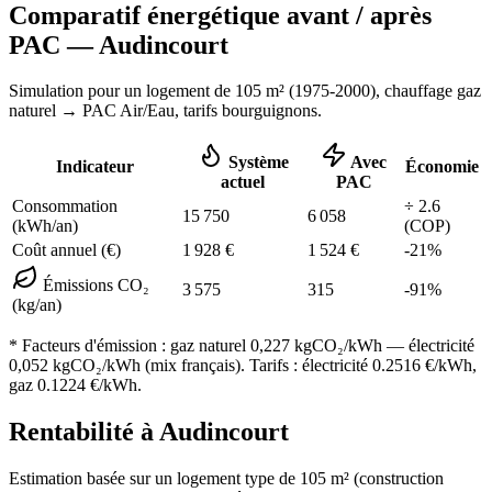
Comparatif énergétique avant / après
PAC —
Audincourt
Simulation pour un logement de
105
m² (
1975-2000
), chauffage
gaz
naturel
→ PAC Air/Eau,
tarifs bourguignons
.
Système
Avec
Indicateur
Économie
actuel
PAC
Consommation
÷
2.6
15 750
6 058
(kWh/an)
(COP)
Coût annuel (€)
1 928
€
1 524
€
-
21
%
Émissions CO₂
3 575
315
-
91
%
(kg/an)
* Facteurs d'émission :
gaz naturel 0,227
kgCO₂/kWh — électricité
0,052 kgCO₂/kWh (mix français). Tarifs : électricité
0.2516
€/kWh,
gaz
0.1224
€/kWh.
Rentabilité à
Audincourt
Estimation basée sur un logement type de
105
m² (construction