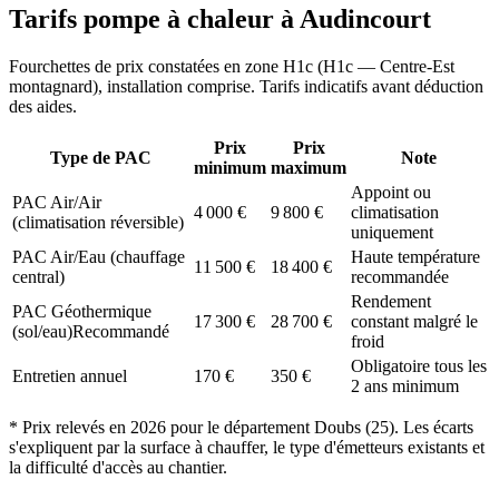
Tarifs pompe à chaleur à
Audincourt
Fourchettes de prix constatées en zone
H1c
(
H1c — Centre-Est
montagnard
), installation comprise. Tarifs indicatifs avant déduction
des aides.
Prix
Prix
Type de PAC
Note
minimum
maximum
Appoint ou
PAC Air/Air
4 000
€
9 800
€
climatisation
(climatisation réversible)
uniquement
PAC Air/Eau (chauffage
Haute température
11 500
€
18 400
€
central)
recommandée
Rendement
PAC Géothermique
17 300
€
28 700
€
constant malgré le
(sol/eau)
Recommandé
froid
Obligatoire tous les
Entretien annuel
170
€
350
€
2 ans minimum
* Prix relevés en
2026
pour le département
Doubs
(
25
). Les écarts
s'expliquent par la surface à chauffer, le type d'émetteurs existants et
la difficulté d'accès au chantier.