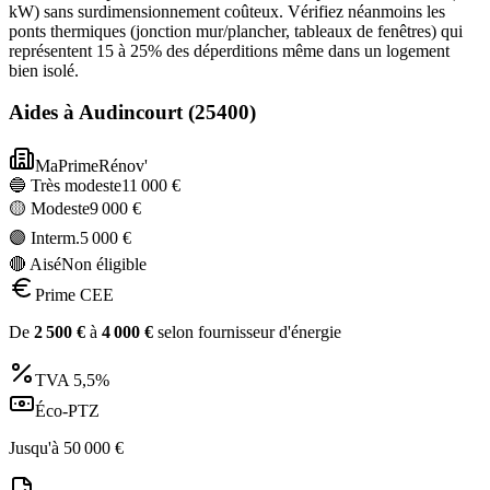
kW) sans surdimensionnement coûteux. Vérifiez néanmoins les
ponts thermiques (jonction mur/plancher, tableaux de fenêtres) qui
représentent 15 à 25% des déperditions même dans un logement
bien isolé.
Aides à
Audincourt
(
25400
)
MaPrimeRénov'
🔵 Très modeste
11 000
€
🟡 Modeste
9 000
€
🟣 Interm.
5 000
€
🔴 Aisé
Non éligible
Prime CEE
De
2 500
€
à
4 000
€
selon fournisseur d'énergie
TVA
5,5%
Éco-PTZ
Jusqu'à
50 000
€