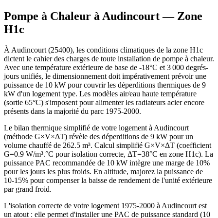
Pompe à Chaleur à
Audincourt
— Zone
H1c
À Audincourt (25400), les conditions climatiques de la zone H1c
dictent le cahier des charges de toute installation de pompe à chaleur.
Avec une température extérieure de base de -18°C et 3 000 degrés-
jours unifiés, le dimensionnement doit impérativement prévoir une
puissance de 10 kW pour couvrir les déperditions thermiques de 9
kW d'un logement type. Les modèles air/eau haute température
(sortie 65°C) s'imposent pour alimenter les radiateurs acier encore
présents dans la majorité du parc 1975-2000.
Le bilan thermique simplifié de votre logement à Audincourt
(méthode G×V×ΔT) révèle des déperditions de 9 kW pour un
volume chauffé de 262.5 m³. Calcul simplifié G×V×ΔT (coefficient
G=0.9 W/m³.°C pour isolation correcte, ΔT=38°C en zone H1c). La
puissance PAC recommandée de 10 kW intègre une marge de 10%
pour les jours les plus froids. En altitude, majorez la puissance de
10-15% pour compenser la baisse de rendement de l'unité extérieure
par grand froid.
L'isolation correcte de votre logement 1975-2000 à Audincourt est
un atout : elle permet d'installer une PAC de puissance standard (10