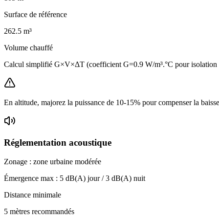
Surface de référence
262.5
m³
Volume chauffé
Calcul simplifié G×V×ΔT (coefficient G=0.9 W/m³.°C pour isolation
En altitude, majorez la puissance de 10-15% pour compenser la baisse 
Réglementation acoustique
Zonage :
zone urbaine modérée
Émergence max :
5
dB(A) jour /
3
dB(A) nuit
Distance minimale
5 mètres recommandés