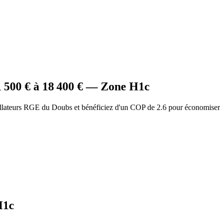
1 500
€ à
18 400
€ — Zone
H1c
allateurs RGE du Doubs et bénéficiez d'un COP de 2.6 pour économiser
H1c