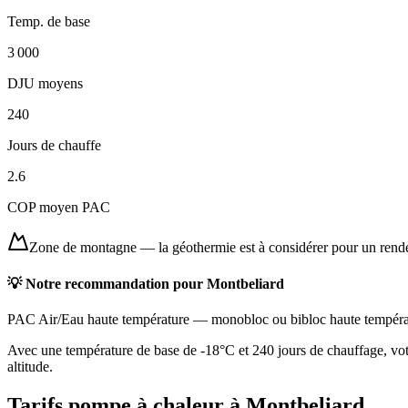
Temp. de base
3 000
DJU moyens
240
Jours de chauffe
2.6
COP moyen PAC
Zone de montagne
—
la géothermie est à considérer pour un ren
💡 Notre recommandation pour
Montbeliard
PAC Air/Eau haute température
—
monobloc ou bibloc haute tempéra
Avec une température de base de -18°C et 240 jours de chauffage, votr
altitude.
Tarifs pompe à chaleur à
Montbeliard