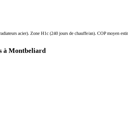
radiateurs acier
). Zone
H1c
(
240
jours de chauffe/an). COP moyen est
s à
Montbeliard