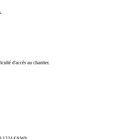
s.
ficulté d'accès au chantier.
0.1224
€/kWh.