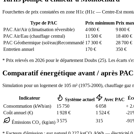
Fourchettes de prix constatées en zone
H1c
(
H1c — Centre-Est mont
Type de PAC
Prix minimum
Prix ma
PAC Air/Air (climatisation réversible)
4 000
€
9 800
€
PAC Air/Eau (chauffage central)
11 500
€
18 400
€
PAC Géothermique (sol/eau)
Recommandé
17 300
€
28 700
€
Entretien annuel
170
€
350
€
* Prix relevés en
2026
pour le département
Doubs
(
25
). Les écarts s'
Comparatif énergétique avant / après P
Simulation pour un logement de
105
m² (
1975-2000
), chauffage
gaz n
Indicateur
Éc
Système actuel
Avec PAC
Consommation (kWh/an)
15 750
6 058
÷
2.
Coût annuel (€)
1 928
€
1 524
€
-
21
3 575
315
-
91
Émissions CO₂ (kg/an)
* Facteurs d'émission :
gaz naturel 0,227
kgCO₂/kWh — électricité 0,0