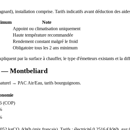
agnard
), installation comprise. Tarifs indicatifs avant déduction des aide
ximum
Note
Appoint ou climatisation uniquement
Haute température recommandée
Rendement constant malgré le froid
Obligatoire tous les 2 ans minimum
expliquent par la surface à chauffer, le type d'émetteurs existants et la dif
AC —
Montbeliard
aturel
→ PAC Air/Eau,
tarifs bourguignons
.
onomie
6
(COP)
%
%
52 kgCO₂/kWh (mix français). Tarifs : électricité
0.2516
€/kWh, gaz