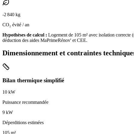
-
2 840
kg
CO₂ évité / an
Hypothèses de calcul :
Logement de
105
m² avec isolation
correcte
(
déduction des aides MaPrimeRénov' et CEE.
Dimensionnement et contraintes technique
Bilan thermique simplifié
10
kW
Puissance recommandée
9
kW
Déperditions estimées
105
m²