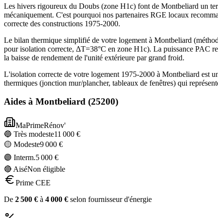
Les hivers rigoureux du Doubs (zone H1c) font de Montbeliard un ter
mécaniquement. C'est pourquoi nos partenaires RGE locaux recommand
correcte des constructions 1975-2000.
Le bilan thermique simplifié de votre logement à Montbeliard (mét
pour isolation correcte, ΔT=38°C en zone H1c). La puissance PAC re
la baisse de rendement de l'unité extérieure par grand froid.
L'isolation correcte de votre logement 1975-2000 à Montbeliard est u
thermiques (jonction mur/plancher, tableaux de fenêtres) qui représe
Aides à
Montbeliard
(
25200
)
MaPrimeRénov'
🔵 Très modeste
11 000
€
🟡 Modeste
9 000
€
🟣 Interm.
5 000
€
🔴 Aisé
Non éligible
Prime CEE
De
2 500
€
à
4 000
€
selon fournisseur d'énergie