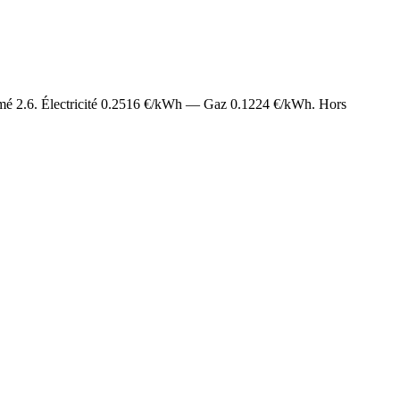
imé
2.6
. Électricité
0.2516
€/kWh — Gaz
0.1224
€/kWh. Hors