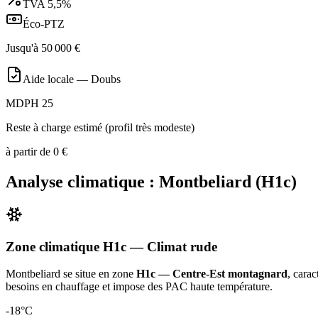
TVA
5,5%
Éco-PTZ
Jusqu'à
50 000
€
Aide locale —
Doubs
MDPH 25
Reste à charge estimé (profil très modeste)
à partir de
0
€
Analyse climatique :
Montbeliard
(
H1c
)
Zone climatique
H1c
— Climat
rude
Montbeliard
se situe en zone
H1c — Centre-Est montagnard
, carac
besoins en chauffage et impose des PAC haute température
.
-18
°C