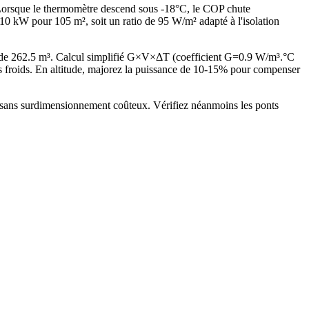
. Lorsque le thermomètre descend sous -18°C, le COP chute
 kW pour 105 m², soit un ratio de 95 W/m² adapté à l'isolation
 de 262.5 m³. Calcul simplifié G×V×ΔT (coefficient G=0.9 W/m³.°C
froids. En altitude, majorez la puissance de 10-15% pour compenser
) sans surdimensionnement coûteux. Vérifiez néanmoins les ponts