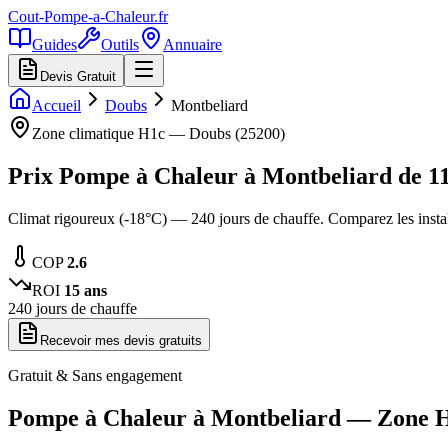
Cout-Pompe-a-Chaleur
.fr
Guides
Outils
Annuaire
Devis Gratuit
Accueil
Doubs
Montbeliard
Zone climatique
H1c
—
Doubs
(
25200
)
Prix Pompe à Chaleur à
Montbeliard
de
1
Climat rigoureux (-18°C) — 240 jours de chauffe. Comparez les inst
COP
2.6
ROI
15
ans
240
jours de chauffe
Recevoir mes devis gratuits
Gratuit & Sans engagement
Pompe à Chaleur à
Montbeliard
— Zone