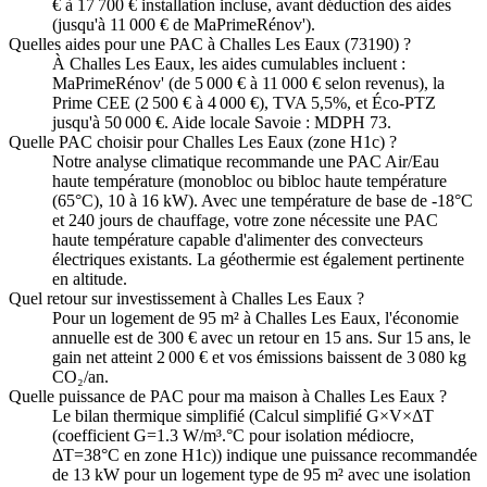
€ à 17 700 € installation incluse, avant déduction des aides
(jusqu'à 11 000 € de MaPrimeRénov').
Quelles aides pour une PAC à Challes Les Eaux (73190) ?
À Challes Les Eaux, les aides cumulables incluent :
MaPrimeRénov' (de 5 000 € à 11 000 € selon revenus), la
Prime CEE (2 500 € à 4 000 €), TVA 5,5%, et Éco-PTZ
jusqu'à 50 000 €. Aide locale Savoie : MDPH 73.
Quelle PAC choisir pour Challes Les Eaux (zone H1c) ?
Notre analyse climatique recommande une PAC Air/Eau
haute température (monobloc ou bibloc haute température
(65°C), 10 à 16 kW). Avec une température de base de -18°C
et 240 jours de chauffage, votre zone nécessite une PAC
haute température capable d'alimenter des convecteurs
électriques existants. La géothermie est également pertinente
en altitude.
Quel retour sur investissement à Challes Les Eaux ?
Pour un logement de 95 m² à Challes Les Eaux, l'économie
annuelle est de 300 € avec un retour en 15 ans. Sur 15 ans, le
gain net atteint 2 000 € et vos émissions baissent de 3 080 kg
CO₂/an.
Quelle puissance de PAC pour ma maison à Challes Les Eaux ?
Le bilan thermique simplifié (Calcul simplifié G×V×ΔT
(coefficient G=1.3 W/m³.°C pour isolation médiocre,
ΔT=38°C en zone H1c)) indique une puissance recommandée
de 13 kW pour un logement type de 95 m² avec une isolation