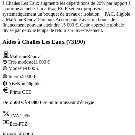
à Challes Les Eaux augmente les déperditions de 20% par rapport à
la norme actuelle. Un artisan RGE sérieux proposera
systématiquement un bouquet de travaux : isolation + PAC, éligible
à MaPrimeRénov' Parcours Accompagné avec un bonus de
financement pouvant atteindre 15 000 €. Cette approche globale
divise par deux le temps de retour sur investissement.
Aides à
Challes Les Eaux
(
73190
)
MaPrimeRénov'
🔵 Très modeste
11 000
€
🟡 Modeste
9 000
€
🟣 Interm.
5 000
€
🔴 Aisé
Non éligible
Prime CEE
De
2 500
€
à
4 000
€
selon fournisseur d'énergie
TVA
5,5%
Éco-PTZ
Jusqu'à
50 000
€