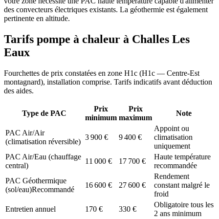
votre zone nécessite une PAC haute température capable d'alimenter
des convecteurs électriques existants. La géothermie est également
pertinente en altitude.
Tarifs pompe à chaleur à
Challes Les
Eaux
Fourchettes de prix constatées en zone
H1c
(
H1c — Centre-Est
montagnard
), installation comprise. Tarifs indicatifs avant déduction
des aides.
Prix
Prix
Type de PAC
Note
minimum
maximum
Appoint ou
PAC Air/Air
3 900
€
9 400
€
climatisation
(climatisation réversible)
uniquement
PAC Air/Eau (chauffage
Haute température
11 000
€
17 700
€
central)
recommandée
Rendement
PAC Géothermique
16 600
€
27 600
€
constant malgré le
(sol/eau)
Recommandé
froid
Obligatoire tous les
Entretien annuel
170
€
330
€
2 ans minimum