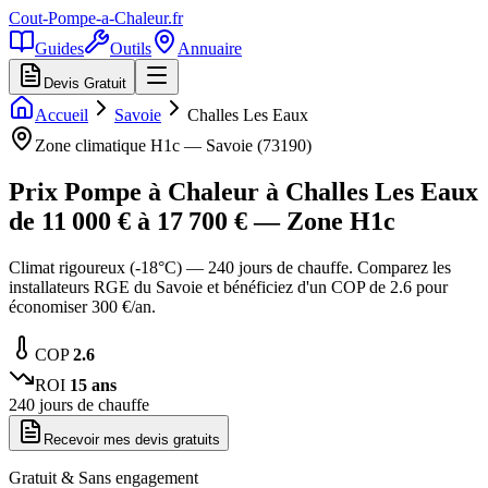
Cout-Pompe-a-Chaleur
.fr
Guides
Outils
Annuaire
Devis Gratuit
Accueil
Savoie
Challes Les Eaux
Zone climatique
H1c
—
Savoie
(
73190
)
Prix Pompe à Chaleur à
Challes Les Eaux
de
11 000
€ à
17 700
€ — Zone
H1c
Climat rigoureux (-18°C) — 240 jours de chauffe. Comparez les
installateurs RGE du Savoie et bénéficiez d'un COP de 2.6 pour
économiser 300 €/an.
COP
2.6
ROI
15
ans
240
jours de chauffe
Recevoir mes devis gratuits
Gratuit & Sans engagement