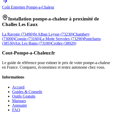
Coût Entretien Pompe-a-Chaleur
Installation pompe-a-chaleur à proximité de
Challes Les Eaux
La Ravoire
(
73490
)
St Alban Leysse
(
73230
)
Chambery
(
73000
)
Cognin
(
73160
)
La Motte Servolex
(
73290
)
Pontcharra
(
38530
)
Aix Les Bains
(
73100
)
Crolles
(
38920
)
Cout-Pompe-a-Chaleur
.fr
Le guide de référence pour estimer le prix de votre pompe-a-chaleur
en France. Comparez, économisez et restez autonome chez vous.
Informations
Accueil
Guides & Conseils
Outils Gratuits
Marques
Annuaire
FAQ