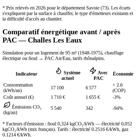
* Prix relevés en
2026
pour le département
Savoie
(
73
). Les écarts
s'expliquent par la surface à chauffer, le type d'émetteurs existants et
la difficulté d'accès au chantier.
Comparatif énergétique avant / après
PAC —
Challes Les Eaux
Simulation pour un logement de
95
m² (
1948-1975
), chauffage
électrique ou fioul
→ PAC Air/Eau,
tarifs rhônalpins
.
Système
Avec
Indicateur
Économie
actuel
PAC
Consommation
÷
2.6
17 100
6 577
(kWh/an)
(COP)
Coût annuel (€)
1 710
€
1 655
€
-
3
%
Émissions CO₂
5 540
342
-
94
%
(kg/an)
* Facteurs d'émission :
fioul 0,324
kgCO₂/kWh — électricité 0,052
kgCO₂/kWh (mix français). Tarifs : électricité
0.2516
€/kWh, gaz
0.1214
€/kWh.