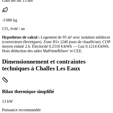
Gain net sur 15 ans
-
3 080
kg
CO₂ évité / an
Hypothèses de calcul :
Logement de
95
m² avec isolation
médiocre
(
convecteurs électriques
). Zone
H1c
(
240
jours de chauffe/an). COP
moyen estimé
2.6
. Électricité
0.2516
€/kWh — Gaz
0.1214
€/kWh.
Hors déduction des aides MaPrimeRénov' et CEE.
Dimensionnement et contraintes
techniques à
Challes Les Eaux
Bilan thermique simplifié
13
kW
Puissance recommandée