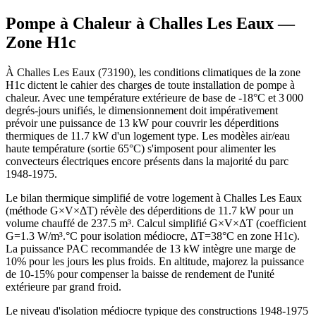
Pompe à Chaleur à
Challes Les Eaux
—
Zone
H1c
À Challes Les Eaux (73190), les conditions climatiques de la zone
H1c dictent le cahier des charges de toute installation de pompe à
chaleur. Avec une température extérieure de base de -18°C et 3 000
degrés-jours unifiés, le dimensionnement doit impérativement
prévoir une puissance de 13 kW pour couvrir les déperditions
thermiques de 11.7 kW d'un logement type. Les modèles air/eau
haute température (sortie 65°C) s'imposent pour alimenter les
convecteurs électriques encore présents dans la majorité du parc
1948-1975.
Le bilan thermique simplifié de votre logement à Challes Les Eaux
(méthode G×V×ΔT) révèle des déperditions de 11.7 kW pour un
volume chauffé de 237.5 m³. Calcul simplifié G×V×ΔT (coefficient
G=1.3 W/m³.°C pour isolation médiocre, ΔT=38°C en zone H1c).
La puissance PAC recommandée de 13 kW intègre une marge de
10% pour les jours les plus froids. En altitude, majorez la puissance
de 10-15% pour compenser la baisse de rendement de l'unité
extérieure par grand froid.
Le niveau d'isolation médiocre typique des constructions 1948-1975