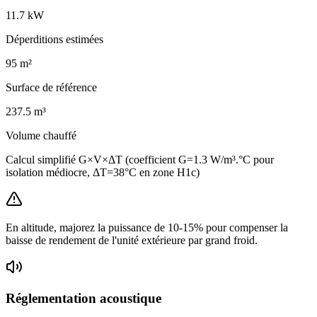
11.7
kW
Déperditions estimées
95
m²
Surface de référence
237.5
m³
Volume chauffé
Calcul simplifié G×V×ΔT (coefficient G=1.3 W/m³.°C pour
isolation médiocre, ΔT=38°C en zone H1c)
En altitude, majorez la puissance de 10-15% pour compenser la
baisse de rendement de l'unité extérieure par grand froid.
Réglementation acoustique