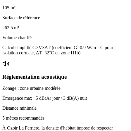
105
m²
Surface de référence
262.5
m³
Volume chauffé
Calcul simplifié G×V×ΔT (coefficient G=0.9 W/m³.°C pour
isolation correcte, ΔT=32°C en zone H1b)
Réglementation acoustique
Zonage :
zone urbaine modérée
Émergence max :
5
dB(A) jour /
3
dB(A) nuit
Distance minimale
5 mètres recommandés
À Ozoir La Ferriere, la densité d'habitat impose de respecter