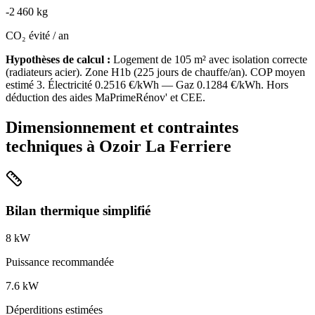
-
2 460
kg
CO₂ évité / an
Hypothèses de calcul :
Logement de
105
m² avec isolation
correcte
(
radiateurs acier
). Zone
H1b
(
225
jours de chauffe/an). COP moyen
estimé
3
. Électricité
0.2516
€/kWh — Gaz
0.1284
€/kWh. Hors
déduction des aides MaPrimeRénov' et CEE.
Dimensionnement et contraintes
techniques à
Ozoir La Ferriere
Bilan thermique simplifié
8
kW
Puissance recommandée
7.6
kW
Déperditions estimées