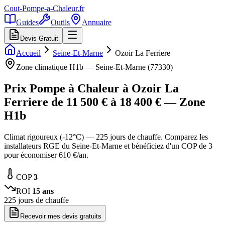
Cout-Pompe-a-Chaleur
.fr
Guides
Outils
Annuaire
Devis Gratuit
Accueil
Seine-Et-Marne
Ozoir La Ferriere
Zone climatique
H1b
—
Seine-Et-Marne
(
77330
)
Prix Pompe à Chaleur à
Ozoir La
Ferriere
de
11 500
€ à
18 400
€ — Zone
H1b
Climat rigoureux (-12°C) — 225 jours de chauffe. Comparez les
installateurs RGE du Seine-Et-Marne et bénéficiez d'un COP de 3
pour économiser 610 €/an.
COP
3
ROI
15
ans
225
jours de chauffe
Recevoir mes devis gratuits