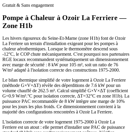
Gratuit & Sans engagement
Pompe à Chaleur à
Ozoir La Ferriere
—
Zone
H1b
Les hivers rigoureux du Seine-Et-Marne (zone H1b) font de Ozoir
La Ferriere un terrain d'installation exigeant pour les pompes à
chaleur aérothermiques. Lorsque le thermomètre descend sous
-12°C, le COP chute mécaniquement. C'est pourquoi nos partenaires
RGE locaux recommandent systématiquement un dimensionnement
avec marge de sécurité : 8 kW pour 105 m², soit un ratio de 76
W/m² adapté à l'isolation correcte des constructions 1975-2000.
Le bilan thermique simplifié de votre logement à Ozoir La Ferriere
(méthode G×V×ΔT) révèle des déperditions de 7.6 kW pour un
volume chauffé de 262.5 m³. Calcul simplifié G×V×ΔT (coefficient
G=0.9 W/m³.°C pour isolation correcte, ΔT=32°C en zone H1b). La
puissance PAC recommandée de 8 kW intègre une marge de 10%
pour les jours les plus froids. Ce dimensionnement convient à la
majorité des configurations rencontrées à Ozoir La Ferriere.
L'isolation correcte de votre logement 1975-2000 à Ozoir La
Ferriere est un atout : elle permet d'installer une PAC de puissance