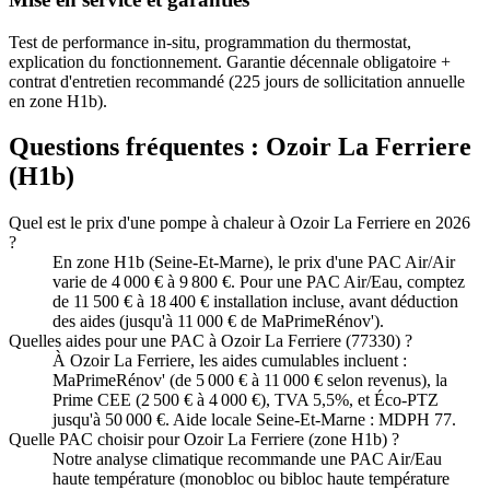
Test de performance in-situ, programmation du thermostat,
explication du fonctionnement. Garantie décennale obligatoire +
contrat d'entretien recommandé (225 jours de sollicitation annuelle
en zone H1b).
Questions fréquentes :
Ozoir La Ferriere
(
H1b
)
Quel est le prix d'une pompe à chaleur à Ozoir La Ferriere en 2026
?
En zone H1b (Seine-Et-Marne), le prix d'une PAC Air/Air
varie de 4 000 € à 9 800 €. Pour une PAC Air/Eau, comptez
de 11 500 € à 18 400 € installation incluse, avant déduction
des aides (jusqu'à 11 000 € de MaPrimeRénov').
Quelles aides pour une PAC à Ozoir La Ferriere (77330) ?
À Ozoir La Ferriere, les aides cumulables incluent :
MaPrimeRénov' (de 5 000 € à 11 000 € selon revenus), la
Prime CEE (2 500 € à 4 000 €), TVA 5,5%, et Éco-PTZ
jusqu'à 50 000 €. Aide locale Seine-Et-Marne : MDPH 77.
Quelle PAC choisir pour Ozoir La Ferriere (zone H1b) ?
Notre analyse climatique recommande une PAC Air/Eau
haute température (monobloc ou bibloc haute température