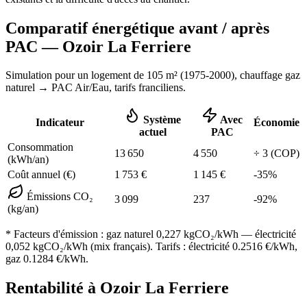
Comparatif énergétique avant / après
PAC —
Ozoir La Ferriere
Simulation pour un logement de
105
m² (
1975-2000
), chauffage
gaz
naturel
→ PAC Air/Eau,
tarifs franciliens
.
Système
Avec
Indicateur
Économie
actuel
PAC
Consommation
13 650
4 550
÷
3
(COP)
(kWh/an)
Coût annuel (€)
1 753
€
1 145
€
-
35
%
Émissions CO₂
3 099
237
-
92
%
(kg/an)
* Facteurs d'émission :
gaz naturel 0,227
kgCO₂/kWh — électricité
0,052 kgCO₂/kWh (mix français). Tarifs : électricité
0.2516
€/kWh,
gaz
0.1284
€/kWh.
Rentabilité à
Ozoir La Ferriere