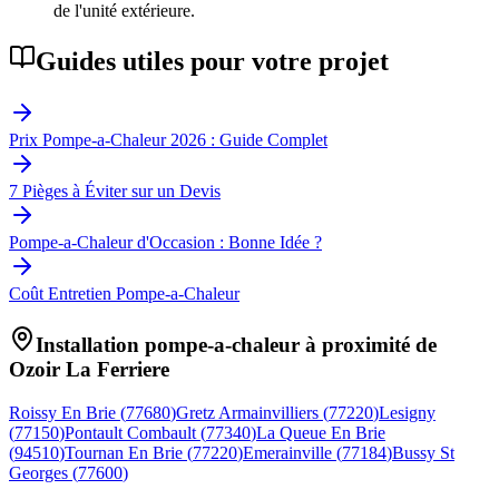
de l'unité extérieure.
Guides utiles pour votre projet
Prix Pompe-a-Chaleur 2026 : Guide Complet
7 Pièges à Éviter sur un Devis
Pompe-a-Chaleur d'Occasion : Bonne Idée ?
Coût Entretien Pompe-a-Chaleur
Installation pompe-a-chaleur à proximité de
Ozoir La Ferriere
Roissy En Brie
(
77680
)
Gretz Armainvilliers
(
77220
)
Lesigny
(
77150
)
Pontault Combault
(
77340
)
La Queue En Brie
(
94510
)
Tournan En Brie
(
77220
)
Emerainville
(
77184
)
Bussy St
Georges
(
77600
)