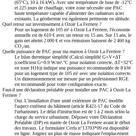
(65°C), 10 à 16 kW). Avec une température de base de -12°C
et 225 jours de chauffage, votre zone nécessite une PAC
haute température capable d'alimenter des radiateurs acier
existants. La géothermie est également pertinente en altitude.
Quel retour sur investissement à Ozoir La Ferriere ?
Pour un logement de 105 m² à Ozoir La Ferriere, l'économie
annuelle est de 610 € avec un retour en 15 ans. Sur 15 ans, le
gain net atteint 2 000 € et vos émissions baissent de 2 460 kg
CO₂/an.
Quelle puissance de PAC pour ma maison à Ozoir La Ferriere ?
Le bilan thermique simplifié (Calcul simplifié G×V×ΔT
(coefficient G=0.9 W/m³.°C pour isolation correcte, ΔT=32°C
en zone H1b)) indique une puissance recommandée de 8 kW
pour un logement type de 105 m² avec une isolation correcte.
Un dimensionnement sur mesure par un professionnel RGE
est recommandé pour votre configuration exacte.
Faut-il une déclaration préalable pour installer une PAC à Ozoir La
Ferriere ?
Oui. L'installation d'une unité extérieure de PAC modifie
l'aspect extérieur du bâtiment (article R421-17 du Code de
l'urbanisme). Le délai d'instruction est de 1 à 2 mois selon la
charge du service urbanisme. Déposez votre Déclaration
Préalable (DP) en mairie de Ozoir La Ferriere avant le début
des travaux. Le formulaire Cerfa n°13703*09 est disponible
en ligne. Joignez un plan de masse indiquant l'emplacement