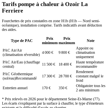
Tarifs pompe à chaleur à
Ozoir La
Ferriere
Fourchettes de prix constatées en zone
H1b
(
H1b — Nord semi-
océanique
), installation comprise. Tarifs indicatifs avant déduction
des aides.
Prix
Prix
Type de PAC
Note
minimum
maximum
Appoint ou
PAC Air/Air
4 000
€
9 800
€
climatisation
(climatisation réversible)
uniquement
PAC Air/Eau (chauffage
Haute température
11 500
€
18 400
€
central)
recommandée
Rendement
PAC Géothermique
17 300
€
28 700
€
constant malgré le
(sol/eau)
Recommandé
froid
Obligatoire tous les
Entretien annuel
170
€
350
€
2 ans minimum
* Prix relevés en
2026
pour le département
Seine-Et-Marne
(
77
).
Les écarts s'expliquent par la surface à chauffer, le type d'émetteurs
existants et la difficulté d'accès au chantier.