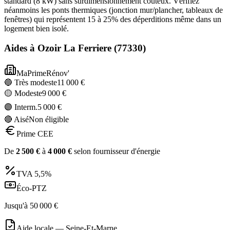
standard (8 kW) sans surdimensionnement coûteux. Vérifiez
néanmoins les ponts thermiques (jonction mur/plancher, tableaux de
fenêtres) qui représentent 15 à 25% des déperditions même dans un
logement bien isolé.
Aides à
Ozoir La Ferriere
(
77330
)
MaPrimeRénov'
🔵 Très modeste
11 000
€
🟡 Modeste
9 000
€
🟣 Interm.
5 000
€
🔴 Aisé
Non éligible
Prime CEE
De
2 500
€
à
4 000
€
selon fournisseur d'énergie
TVA
5,5%
Éco-PTZ
Jusqu'à
50 000
€
Aide locale —
Seine-Et-Marne