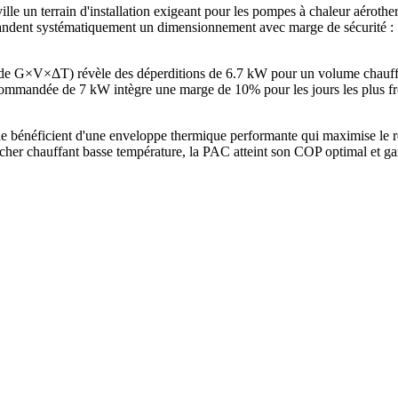
le un terrain d'installation exigeant pour les pompes à chaleur aérot
ent systématiquement un dimensionnement avec marge de sécurité : 7 
thode G×V×ΔT) révèle des déperditions de 6.7 kW pour un volume chau
mandée de 7 kW intègre une marge de 10% pour les jours les plus froi
 bénéficient d'une enveloppe thermique performante qui maximise le r
her chauffant basse température, la PAC atteint son COP optimal et gar