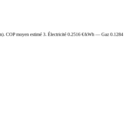
/an). COP moyen estimé
3
. Électricité
0.2516
€/kWh — Gaz
0.1284