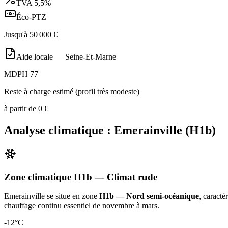
TVA
5,5%
Éco-PTZ
Jusqu'à
50 000
€
Aide locale —
Seine-Et-Marne
MDPH 77
Reste à charge estimé (profil très modeste)
à partir de
0
€
Analyse climatique :
Emerainville
(
H1b
)
Zone climatique
H1b
— Climat
rude
Emerainville
se situe en zone
H1b — Nord semi-océanique
, caracté
chauffage continu essentiel de novembre à mars
.
-12
°C