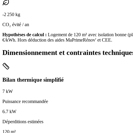
-
2 250
kg
CO₂ évité / an
Hypothèses de calcul :
Logement de
120
m² avec isolation
bonne
(
pl
€/kWh. Hors déduction des aides MaPrimeRénov' et CEE.
Dimensionnement et contraintes technique
Bilan thermique simplifié
7
kW
Puissance recommandée
6.7
kW
Déperditions estimées
120
m²