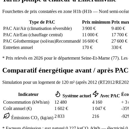
Fourchettes de prix constatées en zone
H1b
(
H1b — Nord semi-océa
Type de PAC
Prix minimum
Prix ma
PAC Air/Air (climatisation réversible)
3 900
€
9 400
€
PAC Air/Eau (chauffage central)
11 000
€
17 700
€
PAC Géothermique (sol/eau)
Recommandé
16 600
€
27 600
€
Entretien annuel
170
€
330
€
* Prix relevés en
2026
pour le département
Seine-Et-Marne
(
77
). Les 
Comparatif énergétique avant / après P
Simulation pour un logement de
120
m² (
après 2012 (RT2012/RE202
Indicateur
Éco
Système actuel
Avec PAC
Consommation (kWh/an)
12 480
4 160
÷
3
Coût annuel (€)
1 602
€
1 047
€
-
35
2 833
216
-
92
Émissions CO₂ (kg/an)
* Facteurs d'émission :
gaz naturel 0,227
kgCO₂/kWh — électricité 0,0