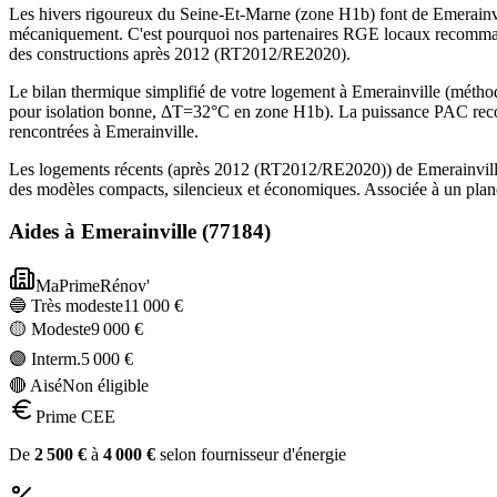
Les hivers rigoureux du Seine-Et-Marne (zone H1b) font de Emerainvil
mécaniquement. C'est pourquoi nos partenaires RGE locaux recommand
des constructions après 2012 (RT2012/RE2020).
Le bilan thermique simplifié de votre logement à Emerainville (mé
pour isolation bonne, ΔT=32°C en zone H1b). La puissance PAC recom
rencontrées à Emerainville.
Les logements récents (après 2012 (RT2012/RE2020)) de Emerainville
des modèles compacts, silencieux et économiques. Associée à un planc
Aides à
Emerainville
(
77184
)
MaPrimeRénov'
🔵 Très modeste
11 000
€
🟡 Modeste
9 000
€
🟣 Interm.
5 000
€
🔴 Aisé
Non éligible
Prime CEE
De
2 500
€
à
4 000
€
selon fournisseur d'énergie