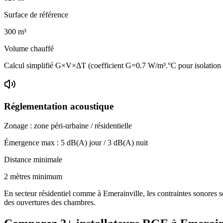
Surface de référence
300
m³
Volume chauffé
Calcul simplifié G×V×ΔT (coefficient G=0.7 W/m³.°C pour isolatio
Réglementation acoustique
Zonage :
zone péri-urbaine / résidentielle
Émergence max :
5
dB(A) jour /
3
dB(A) nuit
Distance minimale
2 mètres minimum
En secteur résidentiel comme à Emerainville, les contraintes sonores so
des ouvertures des chambres.