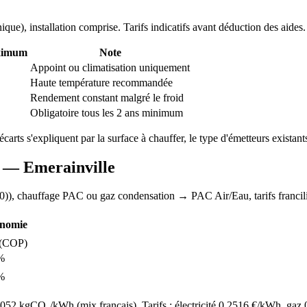
nique
), installation comprise. Tarifs indicatifs avant déduction des aides.
ximum
Note
Appoint ou climatisation uniquement
Haute température recommandée
Rendement constant malgré le froid
Obligatoire tous les 2 ans minimum
écarts s'expliquent par la surface à chauffer, le type d'émetteurs existants
AC —
Emerainville
0)
), chauffage
PAC ou gaz condensation
→ PAC Air/Eau,
tarifs franci
nomie
(COP)
%
%
52 kgCO₂/kWh (mix français). Tarifs : électricité
0.2516
€/kWh, gaz