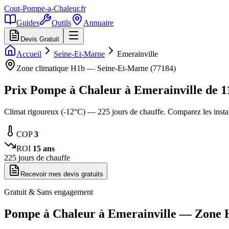
Cout-Pompe-a-Chaleur
.fr
Guides
Outils
Annuaire
Devis Gratuit
Accueil
Seine-Et-Marne
Emerainville
Zone climatique
H1b
—
Seine-Et-Marne
(
77184
)
Prix Pompe à Chaleur à
Emerainville
de
1
Climat rigoureux (-12°C) — 225 jours de chauffe. Comparez les inst
COP
3
ROI
15
ans
225
jours de chauffe
Recevoir mes devis gratuits
Gratuit & Sans engagement
Pompe à Chaleur à
Emerainville
— Zone