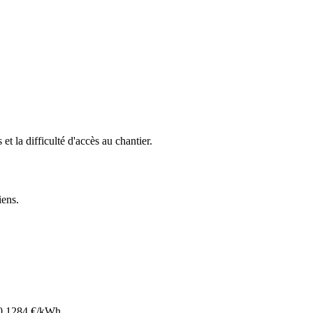
 et la difficulté d'accès au chantier.
liens
.
0.1284
€/kWh.