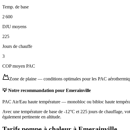
Temp. de base
2 600
DJU moyens
225
Jours de chauffe
3
COP moyen PAC
Zone de plaine
—
conditions optimales pour les PAC aérothermi
💡 Notre recommandation pour
Emerainville
PAC Air/Eau haute température
—
monobloc ou bibloc haute tempéra
Avec une température de base de -12°C et 225 jours de chauffage, vot
également pertinente en altitude.
Tarifs pompe à chaleur à
Emerainville