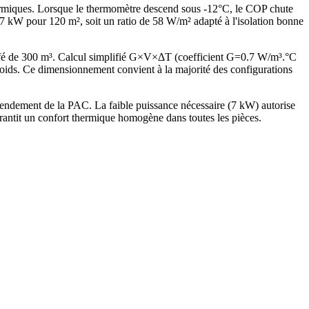
hermiques. Lorsque le thermomètre descend sous -12°C, le COP chute
kW pour 120 m², soit un ratio de 58 W/m² adapté à l'isolation bonne
ffé de 300 m³. Calcul simplifié G×V×ΔT (coefficient G=0.7 W/m³.°C
ds. Ce dimensionnement convient à la majorité des configurations
endement de la PAC. La faible puissance nécessaire (7 kW) autorise
antit un confort thermique homogène dans toutes les pièces.