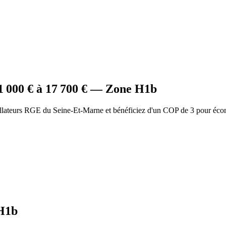
1 000
€ à
17 700
€ — Zone
H1b
allateurs RGE du Seine-Et-Marne et bénéficiez d'un COP de 3 pour éco
H1b