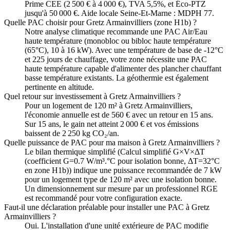
Prime CEE (2 500 € à 4 000 €), TVA 5,5%, et Éco-PTZ
jusqu'à 50 000 €. Aide locale Seine-Et-Marne : MDPH 77.
Quelle PAC choisir pour Gretz Armainvilliers (zone H1b) ?
Notre analyse climatique recommande une PAC Air/Eau
haute température (monobloc ou bibloc haute température
(65°C), 10 à 16 kW). Avec une température de base de -12°C
et 225 jours de chauffage, votre zone nécessite une PAC
haute température capable d'alimenter des plancher chauffant
basse température existants. La géothermie est également
pertinente en altitude.
Quel retour sur investissement à Gretz Armainvilliers ?
Pour un logement de 120 m² à Gretz Armainvilliers,
l'économie annuelle est de 560 € avec un retour en 15 ans.
Sur 15 ans, le gain net atteint 2 000 € et vos émissions
baissent de 2 250 kg CO₂/an.
Quelle puissance de PAC pour ma maison à Gretz Armainvilliers ?
Le bilan thermique simplifié (Calcul simplifié G×V×ΔT
(coefficient G=0.7 W/m³.°C pour isolation bonne, ΔT=32°C
en zone H1b)) indique une puissance recommandée de 7 kW
pour un logement type de 120 m² avec une isolation bonne.
Un dimensionnement sur mesure par un professionnel RGE
est recommandé pour votre configuration exacte.
Faut-il une déclaration préalable pour installer une PAC à Gretz
Armainvilliers ?
Oui. L'installation d'une unité extérieure de PAC modifie