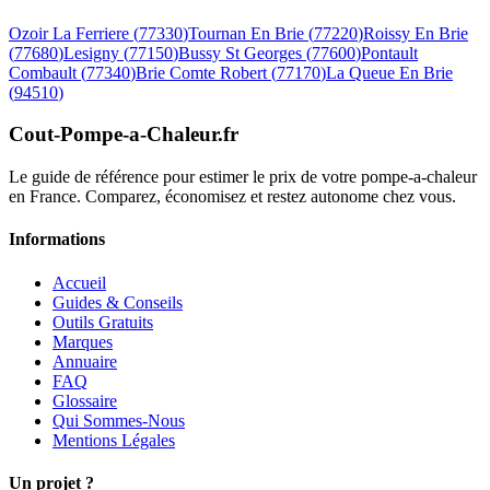
Ozoir La Ferriere
(
77330
)
Tournan En Brie
(
77220
)
Roissy En Brie
(
77680
)
Lesigny
(
77150
)
Bussy St Georges
(
77600
)
Pontault
Combault
(
77340
)
Brie Comte Robert
(
77170
)
La Queue En Brie
(
94510
)
Cout-Pompe-a-Chaleur
.fr
Le guide de référence pour estimer le prix de votre pompe-a-chaleur
en France. Comparez, économisez et restez autonome chez vous.
Informations
Accueil
Guides & Conseils
Outils Gratuits
Marques
Annuaire
FAQ
Glossaire
Qui Sommes-Nous
Mentions Légales
Un projet ?