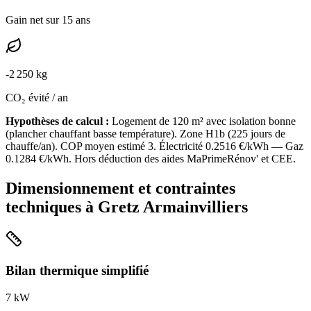
Gain net sur 15 ans
-
2 250
kg
CO₂ évité / an
Hypothèses de calcul :
Logement de
120
m² avec isolation
bonne
(
plancher chauffant basse température
). Zone
H1b
(
225
jours de
chauffe/an). COP moyen estimé
3
. Électricité
0.2516
€/kWh — Gaz
0.1284
€/kWh. Hors déduction des aides MaPrimeRénov' et CEE.
Dimensionnement et contraintes
techniques à
Gretz Armainvilliers
Bilan thermique simplifié
7
kW