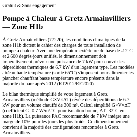
Gratuit & Sans engagement
Pompe à Chaleur à
Gretz Armainvilliers
— Zone
H1b
À Gretz Armainvilliers (77220), les conditions climatiques de la
zone H1b dictent le cahier des charges de toute installation de
pompe à chaleur. Avec une température extérieure de base de -12°C
et 2 600 degrés-jours unifiés, le dimensionnement doit
impérativement prévoir une puissance de 7 kW pour couvrir les
déperditions thermiques de 6.7 kW d'un logement type. Les modèles
air/eau haute température (sortie 65°C) s'imposent pour alimenter les
plancher chauffant basse température encore présents dans la
majorité du parc après 2012 (RT2012/RE2020).
Le bilan thermique simplifié de votre logement à Gretz
Armainvilliers (méthode G×V×ΔT) révèle des déperditions de 6.7
kW pour un volume chauffé de 300 m³. Calcul simplifié G×V×ΔT
(coefficient G=0.7 W/m³.°C pour isolation bonne, ΔT=32°C en
zone H1b). La puissance PAC recommandée de 7 kW intègre une
marge de 10% pour les jours les plus froids. Ce dimensionnement
convient à la majorité des configurations rencontrées à Gretz
Armainvilliers.