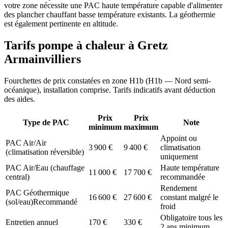
votre zone nécessite une PAC haute température capable d'alimenter
des plancher chauffant basse température existants. La géothermie
est également pertinente en altitude.
Tarifs pompe à chaleur à
Gretz
Armainvilliers
Fourchettes de prix constatées en zone
H1b
(
H1b — Nord semi-
océanique
), installation comprise. Tarifs indicatifs avant déduction
des aides.
Prix
Prix
Type de PAC
Note
minimum
maximum
Appoint ou
PAC Air/Air
3 900
€
9 400
€
climatisation
(climatisation réversible)
uniquement
PAC Air/Eau (chauffage
Haute température
11 000
€
17 700
€
central)
recommandée
Rendement
PAC Géothermique
16 600
€
27 600
€
constant malgré le
(sol/eau)
Recommandé
froid
Obligatoire tous les
Entretien annuel
170
€
330
€
2 ans minimum