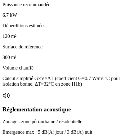
Puissance recommandée
6.7
kW
Déperditions estimées
120
m²
Surface de référence
300
m³
Volume chauffé
Calcul simplifié G×V×ΔT (coefficient G=0.7 W/m³.°C pour
isolation bonne, ΔT=32°C en zone H1b)
Réglementation acoustique
Zonage :
zone péri-urbaine / résidentielle
Émergence max :
5
dB(A) jour /
3
dB(A) nuit