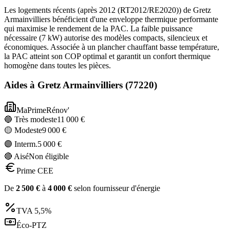
Les logements récents (après 2012 (RT2012/RE2020)) de Gretz
Armainvilliers bénéficient d'une enveloppe thermique performante
qui maximise le rendement de la PAC. La faible puissance
nécessaire (7 kW) autorise des modèles compacts, silencieux et
économiques. Associée à un plancher chauffant basse température,
la PAC atteint son COP optimal et garantit un confort thermique
homogène dans toutes les pièces.
Aides à
Gretz Armainvilliers
(
77220
)
MaPrimeRénov'
🔵 Très modeste
11 000
€
🟡 Modeste
9 000
€
🟣 Interm.
5 000
€
🔴 Aisé
Non éligible
Prime CEE
De
2 500
€
à
4 000
€
selon fournisseur d'énergie
TVA
5,5%
Éco-PTZ