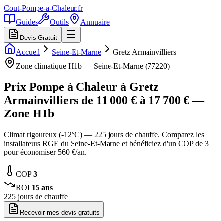
Cout-Pompe-a-Chaleur
.fr
Guides
Outils
Annuaire
Devis Gratuit
Accueil
Seine-Et-Marne
Gretz Armainvilliers
Zone climatique
H1b
—
Seine-Et-Marne
(
77220
)
Prix Pompe à Chaleur à
Gretz
Armainvilliers
de
11 000
€ à
17 700
€ —
Zone
H1b
Climat rigoureux (-12°C) — 225 jours de chauffe. Comparez les
installateurs RGE du Seine-Et-Marne et bénéficiez d'un COP de 3
pour économiser 560 €/an.
COP
3
ROI
15
ans
225
jours de chauffe
Recevoir mes devis gratuits