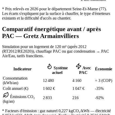
* Prix relevés en
2026
pour le département
Seine-Et-Marne
(
77
).
Les écarts s'expliquent par la surface à chauffer, le type d'émetteurs
existants et la difficulté d'accès au chantier.
Comparatif énergétique avant / après
PAC —
Gretz Armainvilliers
Simulation pour un logement de
120
m² (
après 2012
(RT2012/RE2020)
), chauffage
PAC ou gaz condensation
→ PAC
Air/Eau,
tarifs franciliens
.
Système
Avec
Indicateur
Économie
actuel
PAC
Consommation
12 480
4 160
÷
3
(COP)
(kWh/an)
Coût annuel (€)
1 602
€
1 047
€
-
35
%
Émissions CO₂
2 833
216
-
92
%
(kg/an)
* Facteurs d'émission :
gaz naturel 0,227
kgCO₂/kWh — électricité