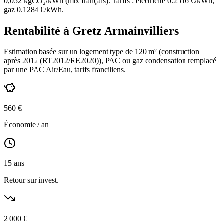
0,052 kgCO₂/kWh (mix français). Tarifs : électricité
0.2516
€/kWh,
gaz
0.1284
€/kWh.
Rentabilité à
Gretz Armainvilliers
Estimation basée sur un logement type de
120
m² (construction
après 2012 (RT2012/RE2020)
),
PAC ou gaz condensation
remplacé
par une PAC Air/Eau,
tarifs franciliens
.
560
€
Économie / an
15
ans
Retour sur invest.
2 000
€