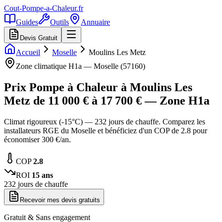
Cout-Pompe-a-Chaleur
.fr
Guides
Outils
Annuaire
Devis Gratuit
Accueil
Moselle
Moulins Les Metz
Zone climatique
H1a
—
Moselle
(
57160
)
Prix Pompe à Chaleur à
Moulins Les
Metz
de
11 000
€ à
17 700
€ — Zone
H1a
Climat rigoureux (-15°C) — 232 jours de chauffe. Comparez les
installateurs RGE du Moselle et bénéficiez d'un COP de 2.8 pour
économiser 300 €/an.
COP
2.8
ROI
15
ans
232
jours de chauffe
Recevoir mes devis gratuits
Gratuit & Sans engagement