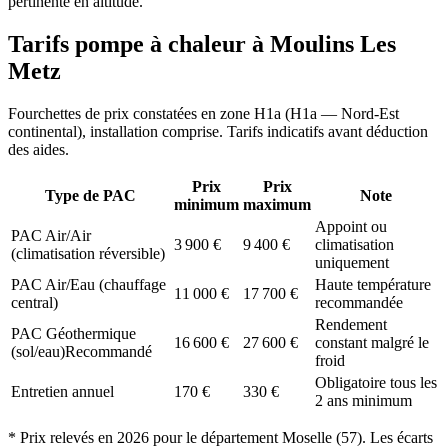
pertinente en altitude.
Tarifs pompe à chaleur à
Moulins Les
Metz
Fourchettes de prix constatées en zone
H1a
(
H1a — Nord-Est
continental
), installation comprise. Tarifs indicatifs avant déduction
des aides.
Prix
Prix
Type de PAC
Note
minimum
maximum
Appoint ou
PAC Air/Air
3 900
€
9 400
€
climatisation
(climatisation réversible)
uniquement
PAC Air/Eau (chauffage
Haute température
11 000
€
17 700
€
central)
recommandée
Rendement
PAC Géothermique
16 600
€
27 600
€
constant malgré le
(sol/eau)
Recommandé
froid
Obligatoire tous les
Entretien annuel
170
€
330
€
2 ans minimum
* Prix relevés en
2026
pour le département
Moselle
(
57
). Les écarts