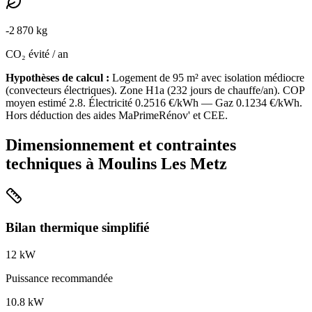
-
2 870
kg
CO₂ évité / an
Hypothèses de calcul :
Logement de
95
m² avec isolation
médiocre
(
convecteurs électriques
). Zone
H1a
(
232
jours de chauffe/an). COP
moyen estimé
2.8
. Électricité
0.2516
€/kWh — Gaz
0.1234
€/kWh.
Hors déduction des aides MaPrimeRénov' et CEE.
Dimensionnement et contraintes
techniques à
Moulins Les Metz
Bilan thermique simplifié
12
kW
Puissance recommandée
10.8
kW