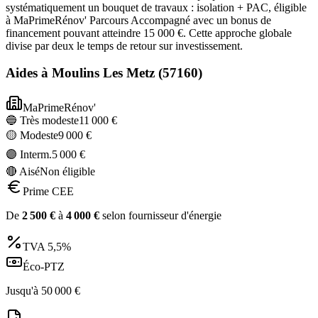
systématiquement un bouquet de travaux : isolation + PAC, éligible
à MaPrimeRénov' Parcours Accompagné avec un bonus de
financement pouvant atteindre 15 000 €. Cette approche globale
divise par deux le temps de retour sur investissement.
Aides à
Moulins Les Metz
(
57160
)
MaPrimeRénov'
🔵 Très modeste
11 000
€
🟡 Modeste
9 000
€
🟣 Interm.
5 000
€
🔴 Aisé
Non éligible
Prime CEE
De
2 500
€
à
4 000
€
selon fournisseur d'énergie
TVA
5,5%
Éco-PTZ
Jusqu'à
50 000
€