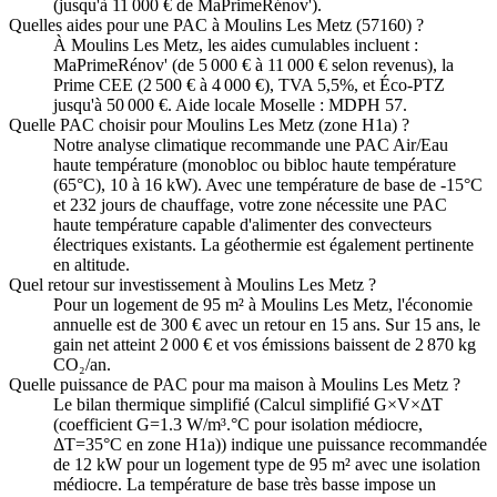
(jusqu'à 11 000 € de MaPrimeRénov').
Quelles aides pour une PAC à Moulins Les Metz (57160) ?
À Moulins Les Metz, les aides cumulables incluent :
MaPrimeRénov' (de 5 000 € à 11 000 € selon revenus), la
Prime CEE (2 500 € à 4 000 €), TVA 5,5%, et Éco-PTZ
jusqu'à 50 000 €. Aide locale Moselle : MDPH 57.
Quelle PAC choisir pour Moulins Les Metz (zone H1a) ?
Notre analyse climatique recommande une PAC Air/Eau
haute température (monobloc ou bibloc haute température
(65°C), 10 à 16 kW). Avec une température de base de -15°C
et 232 jours de chauffage, votre zone nécessite une PAC
haute température capable d'alimenter des convecteurs
électriques existants. La géothermie est également pertinente
en altitude.
Quel retour sur investissement à Moulins Les Metz ?
Pour un logement de 95 m² à Moulins Les Metz, l'économie
annuelle est de 300 € avec un retour en 15 ans. Sur 15 ans, le
gain net atteint 2 000 € et vos émissions baissent de 2 870 kg
CO₂/an.
Quelle puissance de PAC pour ma maison à Moulins Les Metz ?
Le bilan thermique simplifié (Calcul simplifié G×V×ΔT
(coefficient G=1.3 W/m³.°C pour isolation médiocre,
ΔT=35°C en zone H1a)) indique une puissance recommandée
de 12 kW pour un logement type de 95 m² avec une isolation
médiocre. La température de base très basse impose un