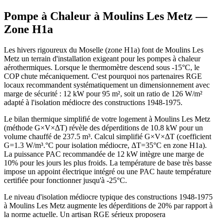
Pompe à Chaleur à
Moulins Les Metz
—
Zone
H1a
Les hivers rigoureux du Moselle (zone H1a) font de Moulins Les
Metz un terrain d'installation exigeant pour les pompes à chaleur
aérothermiques. Lorsque le thermomètre descend sous -15°C, le
COP chute mécaniquement. C'est pourquoi nos partenaires RGE
locaux recommandent systématiquement un dimensionnement avec
marge de sécurité : 12 kW pour 95 m², soit un ratio de 126 W/m²
adapté à l'isolation médiocre des constructions 1948-1975.
Le bilan thermique simplifié de votre logement à Moulins Les Metz
(méthode G×V×ΔT) révèle des déperditions de 10.8 kW pour un
volume chauffé de 237.5 m³. Calcul simplifié G×V×ΔT (coefficient
G=1.3 W/m³.°C pour isolation médiocre, ΔT=35°C en zone H1a).
La puissance PAC recommandée de 12 kW intègre une marge de
10% pour les jours les plus froids. La température de base très basse
impose un appoint électrique intégré ou une PAC haute température
certifiée pour fonctionner jusqu'à -25°C.
Le niveau d'isolation médiocre typique des constructions 1948-1975
à Moulins Les Metz augmente les déperditions de 20% par rapport à
la norme actuelle. Un artisan RGE sérieux proposera