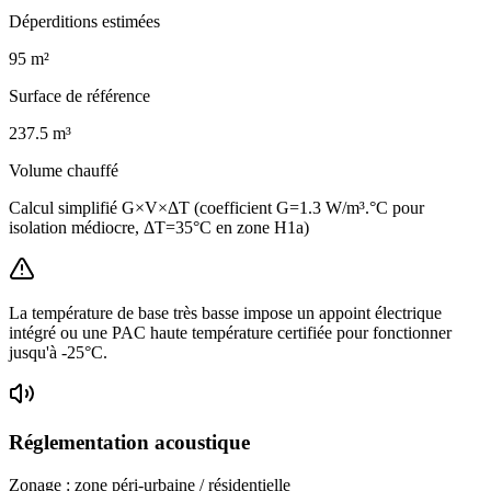
Déperditions estimées
95
m²
Surface de référence
237.5
m³
Volume chauffé
Calcul simplifié G×V×ΔT (coefficient G=1.3 W/m³.°C pour
isolation médiocre, ΔT=35°C en zone H1a)
La température de base très basse impose un appoint électrique
intégré ou une PAC haute température certifiée pour fonctionner
jusqu'à -25°C.
Réglementation acoustique
Zonage :
zone péri-urbaine / résidentielle