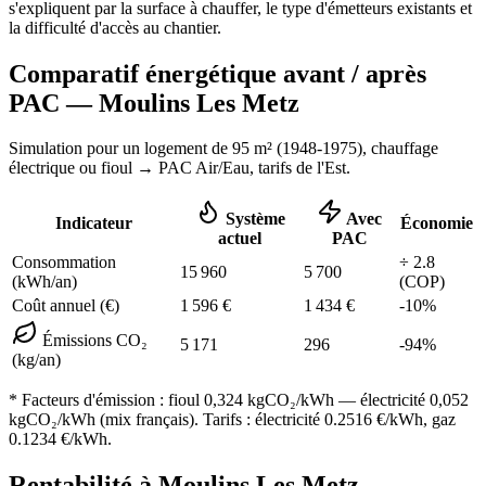
s'expliquent par la surface à chauffer, le type d'émetteurs existants et
la difficulté d'accès au chantier.
Comparatif énergétique avant / après
PAC —
Moulins Les Metz
Simulation pour un logement de
95
m² (
1948-1975
), chauffage
électrique ou fioul
→ PAC Air/Eau,
tarifs de l'Est
.
Système
Avec
Indicateur
Économie
actuel
PAC
Consommation
÷
2.8
15 960
5 700
(kWh/an)
(COP)
Coût annuel (€)
1 596
€
1 434
€
-
10
%
Émissions CO₂
5 171
296
-
94
%
(kg/an)
* Facteurs d'émission :
fioul 0,324
kgCO₂/kWh — électricité 0,052
kgCO₂/kWh (mix français). Tarifs : électricité
0.2516
€/kWh, gaz
0.1234
€/kWh.
Rentabilité à
Moulins Les Metz