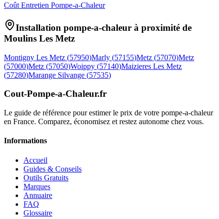
Coût Entretien Pompe-a-Chaleur
Installation pompe-a-chaleur à proximité de
Moulins Les Metz
Montigny Les Metz
(
57950
)
Marly
(
57155
)
Metz
(
57070
)
Metz
(
57000
)
Metz
(
57050
)
Woippy
(
57140
)
Maizieres Les Metz
(
57280
)
Marange Silvange
(
57535
)
Cout-Pompe-a-Chaleur
.fr
Le guide de référence pour estimer le prix de votre pompe-a-chaleur
en France. Comparez, économisez et restez autonome chez vous.
Informations
Accueil
Guides & Conseils
Outils Gratuits
Marques
Annuaire
FAQ
Glossaire