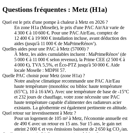
Questions fréquentes :
Metz
(
H1a
)
Quel est le prix d'une pompe à chaleur à Metz en 2026 ?
En zone H1a (Moselle), le prix d'une PAC Air/Air varie de
4 300 € à 10 600 €. Pour une PAC Air/Eau, comptez de
12 400 € à 19 900 € installation incluse, avant déduction des
aides (jusqu'à 11 000 € de MaPrimeRénov').
Quelles aides pour une PAC à Metz (57000) ?
À Metz, les aides cumulables incluent : MaPrimeRénov' (de
5 000 € à 11 000 € selon revenus), la Prime CEE (2 500 € à
4 000 €), TVA 5,5%, et Éco-PTZ jusqu'à 50 000 €. Aide
locale Moselle : MDPH 57.
Quelle PAC choisir pour Metz (zone H1a) ?
Notre analyse climatique recommande une PAC Air/Eau
haute température (monobloc ou bibloc haute température
(65°C), 10 à 16 kW). Avec une température de base de -15°C
et 232 jours de chauffage, votre zone nécessite une PAC
haute température capable d'alimenter des radiateurs acier
existants. La géothermie est également pertinente en altitude.
Quel retour sur investissement à Metz ?
Pour un logement de 105 m² à Metz, l'économie annuelle est
de 490 € avec un retour en 15 ans. Sur 15 ans, le gain net
atteint 2 000 € et vos émissions baissent de 2 650 kg CO₂/an.