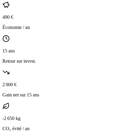
490
€
Économie / an
15
ans
Retour sur invest.
2 000
€
Gain net sur 15 ans
-
2 650
kg
CO₂ évité / an