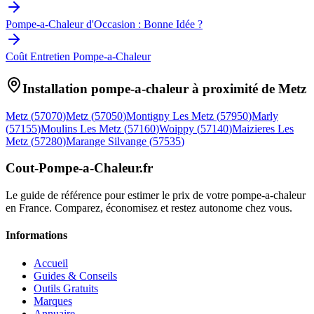
Pompe-a-Chaleur d'Occasion : Bonne Idée ?
Coût Entretien Pompe-a-Chaleur
Installation pompe-a-chaleur à proximité de
Metz
Metz
(
57070
)
Metz
(
57050
)
Montigny Les Metz
(
57950
)
Marly
(
57155
)
Moulins Les Metz
(
57160
)
Woippy
(
57140
)
Maizieres Les
Metz
(
57280
)
Marange Silvange
(
57535
)
Cout-Pompe-a-Chaleur
.fr
Le guide de référence pour estimer le prix de votre pompe-a-chaleur
en France. Comparez, économisez et restez autonome chez vous.
Informations
Accueil
Guides & Conseils
Outils Gratuits
Marques
Annuaire