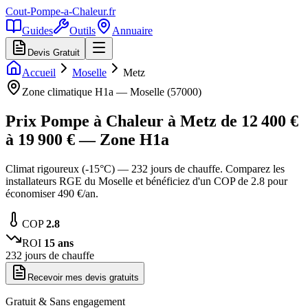
Cout-Pompe-a-Chaleur
.fr
Guides
Outils
Annuaire
Devis Gratuit
Accueil
Moselle
Metz
Zone climatique
H1a
—
Moselle
(
57000
)
Prix Pompe à Chaleur à
Metz
de
12 400
€
à
19 900
€ — Zone
H1a
Climat rigoureux (-15°C) — 232 jours de chauffe. Comparez les
installateurs RGE du Moselle et bénéficiez d'un COP de 2.8 pour
économiser 490 €/an.
COP
2.8
ROI
15
ans
232
jours de chauffe
Recevoir mes devis gratuits
Gratuit & Sans engagement