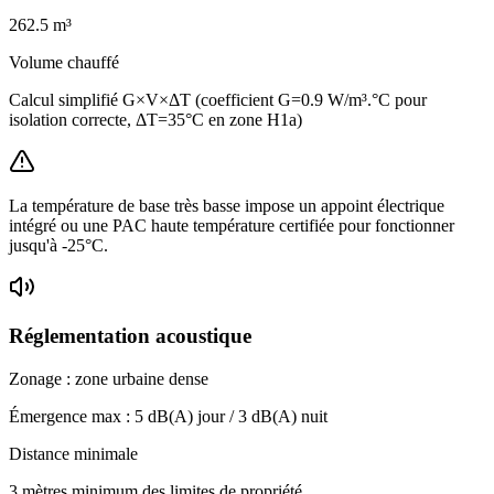
262.5
m³
Volume chauffé
Calcul simplifié G×V×ΔT (coefficient G=0.9 W/m³.°C pour
isolation correcte, ΔT=35°C en zone H1a)
La température de base très basse impose un appoint électrique
intégré ou une PAC haute température certifiée pour fonctionner
jusqu'à -25°C.
Réglementation acoustique
Zonage :
zone urbaine dense
Émergence max :
5
dB(A) jour /
3
dB(A) nuit
Distance minimale
3 mètres minimum des limites de propriété