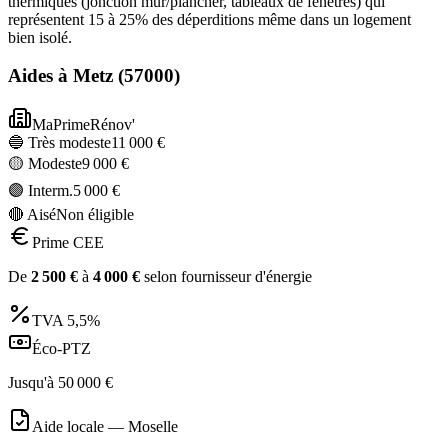
thermiques (jonction mur/plancher, tableaux de fenêtres) qui
représentent 15 à 25% des déperditions même dans un logement
bien isolé.
Aides à
Metz
(
57000
)
MaPrimeRénov'
🔵 Très modeste
11 000
€
🟡 Modeste
9 000
€
🟣 Interm.
5 000
€
🔴 Aisé
Non éligible
Prime CEE
De
2 500
€
à
4 000
€
selon fournisseur d'énergie
TVA
5,5%
Éco-PTZ
Jusqu'à
50 000
€
Aide locale —
Moselle