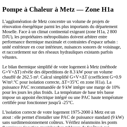
Pompe à Chaleur à
Metz
— Zone
H1a
L'agglomération de Metz concentre un volume de projets de
rénovation énergétique parmi les plus importants du département
Moselle. Face à un climat continental exigeant (zone H1a, 2 800
DJU), les propriétaires métropolitains doivent arbitrer entre
performance thermique maximale et contraintes d'espace urbain :
unité extérieure en cour intérieure, nuisances sonores de voisinage,
et raccordement sur des réseaux hydrauliques existants parfois
vétustes.
Le bilan thermique simplifié de votre logement à Metz (méthode
G×V×ΔT) révèle des déperditions de 8.3 kW pour un volume
chauffé de 262.5 m³. Calcul simplifié G×V×ΔT (coefficient G=0.9
W/m³.°C pour isolation correcte, ΔT=35°C en zone H1a). La
puissance PAC recommandée de 9 kW intègre une marge de 10%
pour les jours les plus froids. La température de base très basse
impose un appoint électrique intégré ou une PAC haute température
certifiée pour fonctionner jusqu'à -25°C.
L'isolation correcte de votre logement 1975-2000 à Metz est un
atout : elle permet d'installer une PAC de puissance standard (9 kW)
sans surdimensionnement coûteux. Vérifiez néanmoins les ponts