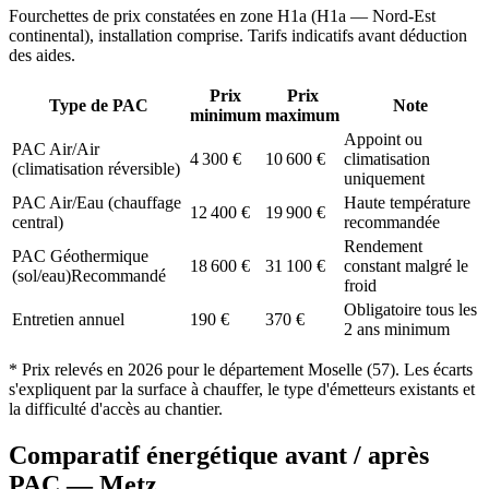
Fourchettes de prix constatées en zone
H1a
(
H1a — Nord-Est
continental
), installation comprise. Tarifs indicatifs avant déduction
des aides.
Prix
Prix
Type de PAC
Note
minimum
maximum
Appoint ou
PAC Air/Air
4 300
€
10 600
€
climatisation
(climatisation réversible)
uniquement
PAC Air/Eau (chauffage
Haute température
12 400
€
19 900
€
central)
recommandée
Rendement
PAC Géothermique
18 600
€
31 100
€
constant malgré le
(sol/eau)
Recommandé
froid
Obligatoire tous les
Entretien annuel
190
€
370
€
2 ans minimum
* Prix relevés en
2026
pour le département
Moselle
(
57
). Les écarts
s'expliquent par la surface à chauffer, le type d'émetteurs existants et
la difficulté d'accès au chantier.
Comparatif énergétique avant / après
PAC —
Metz