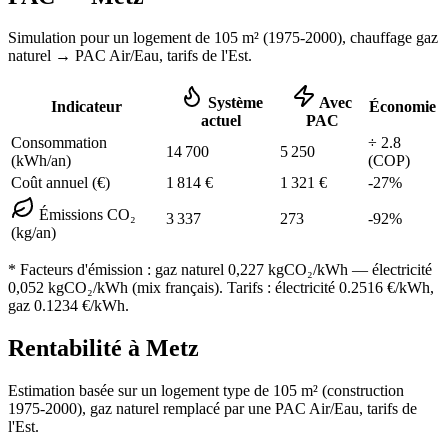
Simulation pour un logement de
105
m² (
1975-2000
), chauffage
gaz
naturel
→ PAC Air/Eau,
tarifs de l'Est
.
Système
Avec
Indicateur
Économie
actuel
PAC
Consommation
÷
2.8
14 700
5 250
(kWh/an)
(COP)
Coût annuel (€)
1 814
€
1 321
€
-
27
%
Émissions CO₂
3 337
273
-
92
%
(kg/an)
* Facteurs d'émission :
gaz naturel 0,227
kgCO₂/kWh — électricité
0,052 kgCO₂/kWh (mix français). Tarifs : électricité
0.2516
€/kWh,
gaz
0.1234
€/kWh.
Rentabilité à
Metz
Estimation basée sur un logement type de
105
m² (construction
1975-2000
),
gaz naturel
remplacé par une PAC Air/Eau,
tarifs de
l'Est
.