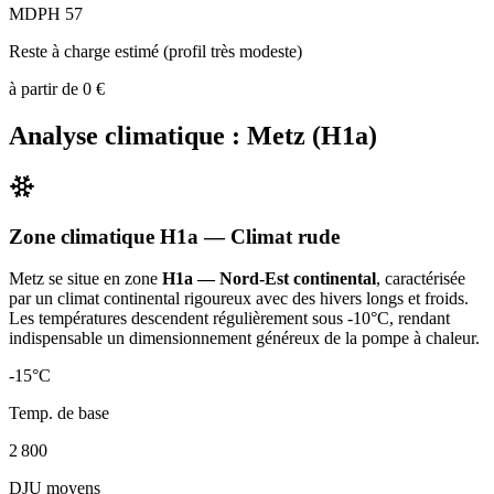
MDPH 57
Reste à charge estimé (profil très modeste)
à partir de
0
€
Analyse climatique :
Metz
(
H1a
)
Zone climatique
H1a
— Climat
rude
Metz
se situe en zone
H1a — Nord-Est continental
, caractérisée
par un
climat continental rigoureux avec des hivers longs et froids.
Les températures descendent régulièrement sous -10°C, rendant
indispensable un dimensionnement généreux de la pompe à chaleur
.
-15
°C
Temp. de base
2 800
DJU moyens