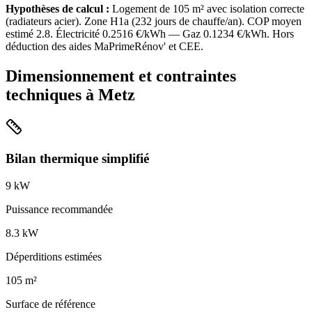
Hypothèses de calcul :
Logement de
105
m² avec isolation
correcte
(
radiateurs acier
). Zone
H1a
(
232
jours de chauffe/an). COP moyen
estimé
2.8
. Électricité
0.2516
€/kWh — Gaz
0.1234
€/kWh. Hors
déduction des aides MaPrimeRénov' et CEE.
Dimensionnement et contraintes
techniques à
Metz
Bilan thermique simplifié
9
kW
Puissance recommandée
8.3
kW
Déperditions estimées
105
m²
Surface de référence