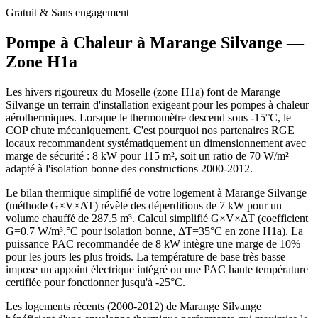
Gratuit & Sans engagement
Pompe à Chaleur à
Marange Silvange
—
Zone
H1a
Les hivers rigoureux du Moselle (zone H1a) font de Marange
Silvange un terrain d'installation exigeant pour les pompes à chaleur
aérothermiques. Lorsque le thermomètre descend sous -15°C, le
COP chute mécaniquement. C'est pourquoi nos partenaires RGE
locaux recommandent systématiquement un dimensionnement avec
marge de sécurité : 8 kW pour 115 m², soit un ratio de 70 W/m²
adapté à l'isolation bonne des constructions 2000-2012.
Le bilan thermique simplifié de votre logement à Marange Silvange
(méthode G×V×ΔT) révèle des déperditions de 7 kW pour un
volume chauffé de 287.5 m³. Calcul simplifié G×V×ΔT (coefficient
G=0.7 W/m³.°C pour isolation bonne, ΔT=35°C en zone H1a). La
puissance PAC recommandée de 8 kW intègre une marge de 10%
pour les jours les plus froids. La température de base très basse
impose un appoint électrique intégré ou une PAC haute température
certifiée pour fonctionner jusqu'à -25°C.
Les logements récents (2000-2012) de Marange Silvange