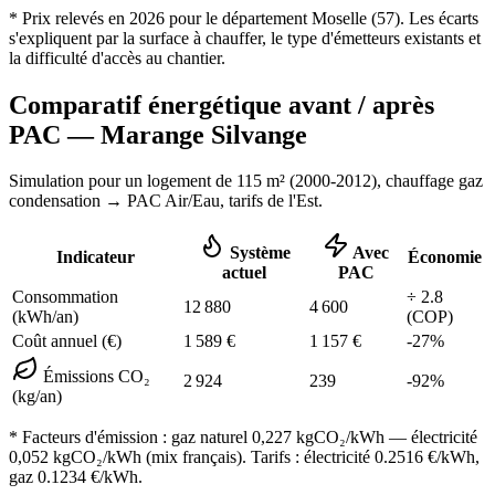
* Prix relevés en
2026
pour le département
Moselle
(
57
). Les écarts
s'expliquent par la surface à chauffer, le type d'émetteurs existants et
la difficulté d'accès au chantier.
Comparatif énergétique avant / après
PAC —
Marange Silvange
Simulation pour un logement de
115
m² (
2000-2012
), chauffage
gaz
condensation
→ PAC Air/Eau,
tarifs de l'Est
.
Système
Avec
Indicateur
Économie
actuel
PAC
Consommation
÷
2.8
12 880
4 600
(kWh/an)
(COP)
Coût annuel (€)
1 589
€
1 157
€
-
27
%
Émissions CO₂
2 924
239
-
92
%
(kg/an)
* Facteurs d'émission :
gaz naturel 0,227
kgCO₂/kWh — électricité
0,052 kgCO₂/kWh (mix français). Tarifs : électricité
0.2516
€/kWh,
gaz
0.1234
€/kWh.