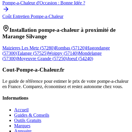
Pompe-a-Chaleur d'Occasion : Bonne Idée ?
Coût Entretien Pompe-a-Chaleur
Installation pompe-a-chaleur à proximité de
Marange Silvange
Maizieres Les Metz
(
57280
)
Rombas
(
57120
)
Hagondange
(
57300
)
Talange
(
57525
)
Woippy
(
57140
)
Mondelange
(
57300
)
Moyeuvre Grande
(
57250
)
Joeuf
(
54240
)
Cout-Pompe-a-Chaleur
.fr
Le guide de référence pour estimer le prix de votre pompe-a-chaleur
en France. Comparez, économisez et restez autonome chez vous.
Informations
Accueil
Guides & Conseils
Outils Gratuits
Marques
Annuaire