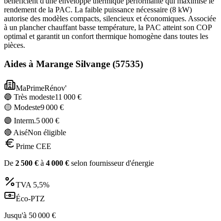
bénéficient d'une enveloppe thermique performante qui maximise le
rendement de la PAC. La faible puissance nécessaire (8 kW)
autorise des modèles compacts, silencieux et économiques. Associée
à un plancher chauffant basse température, la PAC atteint son COP
optimal et garantit un confort thermique homogène dans toutes les
pièces.
Aides à
Marange Silvange
(
57535
)
MaPrimeRénov'
🔵 Très modeste
11 000
€
🟡 Modeste
9 000
€
🟣 Interm.
5 000
€
🔴 Aisé
Non éligible
Prime CEE
De
2 500
€
à
4 000
€
selon fournisseur d'énergie
TVA
5,5%
Éco-PTZ
Jusqu'à
50 000
€