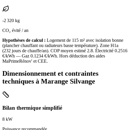
-
2 320
kg
CO₂ évité / an
Hypothèses de calcul :
Logement de
115
m² avec isolation
bonne
(
plancher chauffant ou radiateurs basse température
). Zone
H1a
(
232
jours de chauffe/an). COP moyen estimé
2.8
. Électricité
0.2516
€/kWh — Gaz
0.1234
€/kWh. Hors déduction des aides
MaPrimeRénov' et CEE.
Dimensionnement et contraintes
techniques à
Marange Silvange
Bilan thermique simplifié
8
kW
Puissance recommandée