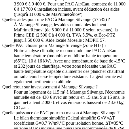
3 900 € à 9 400 €. Pour une PAC Air/Eau, comptez de 11 000
€ à 17 700 € installation incluse, avant déduction des aides
(jusqu'à 11 000 € de MaPrimeRénov').
Quelles aides pour une PAC à Marange Silvange (57535) ?
À Marange Silvange, les aides cumulables incluent :
MaPrimeRénov' (de 5 000 € à 11 000 € selon revenus), la
Prime CEE (2 500 € à 4 000 €), TVA 5,5%, et Éco-PTZ
jusqu'à 50 000 €. Aide locale Moselle : MDPH 57.
Quelle PAC choisir pour Marange Silvange (zone H1a) ?
Notre analyse climatique recommande une PAC Air/Eau
haute température (monobloc ou bibloc haute température
(65°C), 10 à 16 kW). Avec une température de base de -15°C
et 232 jours de chauffage, votre zone nécessite une PAC
haute température capable d'alimenter des plancher chauffant
ou radiateurs basse température existants. La géothermie est
également pertinente en altitude.
Quel retour sur investissement à Marange Silvange ?
Pour un logement de 115 m² à Marange Silvange, l'économie
annuelle est de 430 € avec un retour en 15 ans. Sur 15 ans, le
gain net atteint 2 000 € et vos émissions baissent de 2 320 kg
CO₂/an.
Quelle puissance de PAC pour ma maison à Marange Silvange ?
Le bilan thermique simplifié (Calcul simplifié G×V×ΔT
(coefficient G=0.7 W/m³.°C pour isolation bonne, ΔT=35°C
en zone H1a)) indique une puissance recommandée de 8 kW