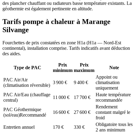
des plancher chauffant ou radiateurs basse température existants. La
géothermie est également pertinente en altitude.
Tarifs pompe à chaleur à
Marange
Silvange
Fourchettes de prix constatées en zone
H1a
(
H1a — Nord-Est
continental
), installation comprise. Tarifs indicatifs avant déduction
des aides.
Prix
Prix
Type de PAC
Note
minimum
maximum
Appoint ou
PAC Air/Air
3 900
€
9 400
€
climatisation
(climatisation réversible)
uniquement
PAC Air/Eau (chauffage
Haute température
11 000
€
17 700
€
central)
recommandée
Rendement
PAC Géothermique
16 600
€
27 600
€
constant malgré le
(sol/eau)
Recommandé
froid
Obligatoire tous les
Entretien annuel
170
€
330
€
2 ans minimum