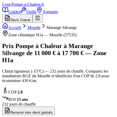
Cout-Pompe-a-Chaleur
.fr
Guides
Outils
Annuaire
Devis Gratuit
Accueil
Moselle
Marange Silvange
Zone climatique
H1a
—
Moselle
(
57535
)
Prix Pompe à Chaleur à
Marange
Silvange
de
11 000
€ à
17 700
€ — Zone
H1a
Climat rigoureux (-15°C) — 232 jours de chauffe. Comparez les
installateurs RGE du Moselle et bénéficiez d'un COP de 2.8 pour
économiser 430 €/an.
COP
2.8
ROI
15
ans
232
jours de chauffe
Recevoir mes devis gratuits