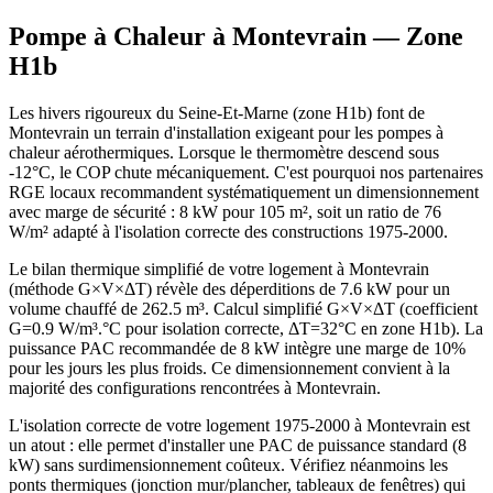
Pompe à Chaleur à
Montevrain
— Zone
H1b
Les hivers rigoureux du Seine-Et-Marne (zone H1b) font de
Montevrain un terrain d'installation exigeant pour les pompes à
chaleur aérothermiques. Lorsque le thermomètre descend sous
-12°C, le COP chute mécaniquement. C'est pourquoi nos partenaires
RGE locaux recommandent systématiquement un dimensionnement
avec marge de sécurité : 8 kW pour 105 m², soit un ratio de 76
W/m² adapté à l'isolation correcte des constructions 1975-2000.
Le bilan thermique simplifié de votre logement à Montevrain
(méthode G×V×ΔT) révèle des déperditions de 7.6 kW pour un
volume chauffé de 262.5 m³. Calcul simplifié G×V×ΔT (coefficient
G=0.9 W/m³.°C pour isolation correcte, ΔT=32°C en zone H1b). La
puissance PAC recommandée de 8 kW intègre une marge de 10%
pour les jours les plus froids. Ce dimensionnement convient à la
majorité des configurations rencontrées à Montevrain.
L'isolation correcte de votre logement 1975-2000 à Montevrain est
un atout : elle permet d'installer une PAC de puissance standard (8
kW) sans surdimensionnement coûteux. Vérifiez néanmoins les
ponts thermiques (jonction mur/plancher, tableaux de fenêtres) qui