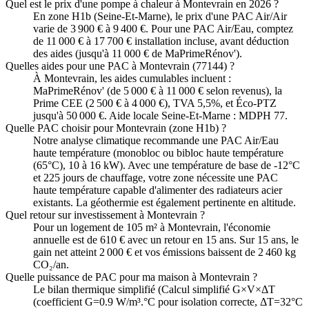
Quel est le prix d'une pompe à chaleur à Montevrain en 2026 ?
En zone H1b (Seine-Et-Marne), le prix d'une PAC Air/Air
varie de 3 900 € à 9 400 €. Pour une PAC Air/Eau, comptez
de 11 000 € à 17 700 € installation incluse, avant déduction
des aides (jusqu'à 11 000 € de MaPrimeRénov').
Quelles aides pour une PAC à Montevrain (77144) ?
À Montevrain, les aides cumulables incluent :
MaPrimeRénov' (de 5 000 € à 11 000 € selon revenus), la
Prime CEE (2 500 € à 4 000 €), TVA 5,5%, et Éco-PTZ
jusqu'à 50 000 €. Aide locale Seine-Et-Marne : MDPH 77.
Quelle PAC choisir pour Montevrain (zone H1b) ?
Notre analyse climatique recommande une PAC Air/Eau
haute température (monobloc ou bibloc haute température
(65°C), 10 à 16 kW). Avec une température de base de -12°C
et 225 jours de chauffage, votre zone nécessite une PAC
haute température capable d'alimenter des radiateurs acier
existants. La géothermie est également pertinente en altitude.
Quel retour sur investissement à Montevrain ?
Pour un logement de 105 m² à Montevrain, l'économie
annuelle est de 610 € avec un retour en 15 ans. Sur 15 ans, le
gain net atteint 2 000 € et vos émissions baissent de 2 460 kg
CO₂/an.
Quelle puissance de PAC pour ma maison à Montevrain ?
Le bilan thermique simplifié (Calcul simplifié G×V×ΔT
(coefficient G=0.9 W/m³.°C pour isolation correcte, ΔT=32°C