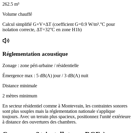
262.5
m³
Volume chauffé
Calcul simplifié G×V×ΔT (coefficient G=0.9 W/m³.°C pour
isolation correcte, ΔT=32°C en zone H1b)
Réglementation acoustique
Zonage :
zone péri-urbaine / résidentielle
Émergence max :
5
dB(A) jour /
3
dB(A) nuit
Distance minimale
2 mètres minimum
En secteur résidentiel comme à Montevrain, les contraintes sonores
sont plus souples mais la réglementation nationale s'applique
toujours. Avec un terrain plus spacieux, positionnez l'unité extérieure
à distance des ouvertures des chambres.