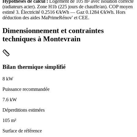
Hypothèses de calcul :
Logement de
105
m² avec isolation
correcte
(
radiateurs acier
). Zone
H1b
(
225
jours de chauffe/an). COP moyen
estimé
3
. Électricité
0.2516
€/kWh — Gaz
0.1284
€/kWh. Hors
déduction des aides MaPrimeRénov' et CEE.
Dimensionnement et contraintes
techniques à
Montevrain
Bilan thermique simplifié
8
kW
Puissance recommandée
7.6
kW
Déperditions estimées
105
m²
Surface de référence