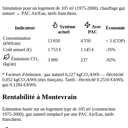
Simulation pour un logement de
105
m² (
1975-2000
), chauffage
gaz
naturel
→ PAC Air/Eau,
tarifs franciliens
.
Système
Avec
Indicateur
Économie
actuel
PAC
Consommation
13 650
4 550
÷
3
(COP)
(kWh/an)
Coût annuel (€)
1 753
€
1 145
€
-
35
%
Émissions CO₂
3 099
237
-
92
%
(kg/an)
* Facteurs d'émission :
gaz naturel 0,227
kgCO₂/kWh — électricité
0,052 kgCO₂/kWh (mix français). Tarifs : électricité
0.2516
€/kWh,
gaz
0.1284
€/kWh.
Rentabilité à
Montevrain
Estimation basée sur un logement type de
105
m² (construction
1975-2000
),
gaz naturel
remplacé par une PAC Air/Eau,
tarifs
franciliens
.