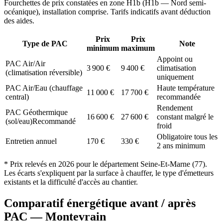
Fourchettes de prix constatées en zone
H1b
(
H1b — Nord semi-
océanique
), installation comprise. Tarifs indicatifs avant déduction
des aides.
Prix
Prix
Type de PAC
Note
minimum
maximum
Appoint ou
PAC Air/Air
3 900
€
9 400
€
climatisation
(climatisation réversible)
uniquement
PAC Air/Eau (chauffage
Haute température
11 000
€
17 700
€
central)
recommandée
Rendement
PAC Géothermique
16 600
€
27 600
€
constant malgré le
(sol/eau)
Recommandé
froid
Obligatoire tous les
Entretien annuel
170
€
330
€
2 ans minimum
* Prix relevés en
2026
pour le département
Seine-Et-Marne
(
77
).
Les écarts s'expliquent par la surface à chauffer, le type d'émetteurs
existants et la difficulté d'accès au chantier.
Comparatif énergétique avant / après
PAC —
Montevrain