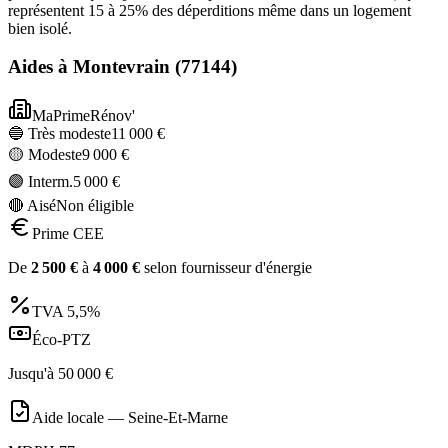
représentent 15 à 25% des déperditions même dans un logement
bien isolé.
Aides à
Montevrain
(
77144
)
MaPrimeRénov'
🔵 Très modeste
11 000
€
🟡 Modeste
9 000
€
🟣 Interm.
5 000
€
🔴 Aisé
Non éligible
Prime CEE
De
2 500
€
à
4 000
€
selon fournisseur d'énergie
TVA
5,5%
Éco-PTZ
Jusqu'à
50 000
€
Aide locale —
Seine-Et-Marne