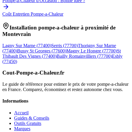
Pompe-a-Chaleur d'Occasion : Bonne Idée ?
Coût Entretien Pompe-a-Chaleur
Installation pompe-a-chaleur à proximité de
Montevrain
Lagny Sur Marne
(
77400
)
Serris
(
77700
)
Thorigny Sur Marne
(
77400
)
Bussy St Georges
(
77600
)
Magny Le Hongre
(
77700
)
St
Thibault Des Vignes
(
77400
)
Bailly Romainvilliers
(
77700
)
Esbly
(
77450
)
Cout-Pompe-a-Chaleur
.fr
Le guide de référence pour estimer le prix de votre pompe-a-chaleur
en France. Comparez, économisez et restez autonome chez vous.
Informations
Accueil
Guides & Conseils
Outils Gratuits
Marques