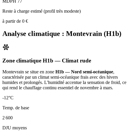
MDPH 77
Reste à charge estimé (profil très modeste)
à partir de
0
€
Analyse climatique :
Montevrain
(
H1b
)
Zone climatique
H1b
— Climat
rude
Montevrain
se situe en zone
H1b — Nord semi-océanique
,
caractérisée par un
climat semi-océanique frais avec des hivers
humides et prolongés. L'humidité accentue la sensation de froid, ce
qui rend le chauffage continu essentiel de novembre à mars
.
-12
°C
Temp. de base
2 600
DJU moyens