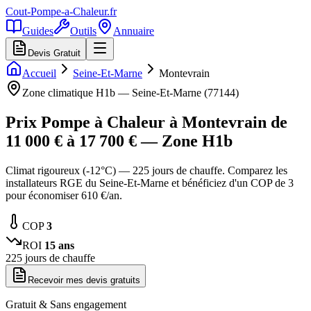
Cout-Pompe-a-Chaleur
.fr
Guides
Outils
Annuaire
Devis Gratuit
Accueil
Seine-Et-Marne
Montevrain
Zone climatique
H1b
—
Seine-Et-Marne
(
77144
)
Prix Pompe à Chaleur à
Montevrain
de
11 000
€ à
17 700
€ — Zone
H1b
Climat rigoureux (-12°C) — 225 jours de chauffe. Comparez les
installateurs RGE du Seine-Et-Marne et bénéficiez d'un COP de 3
pour économiser 610 €/an.
COP
3
ROI
15
ans
225
jours de chauffe
Recevoir mes devis gratuits
Gratuit & Sans engagement