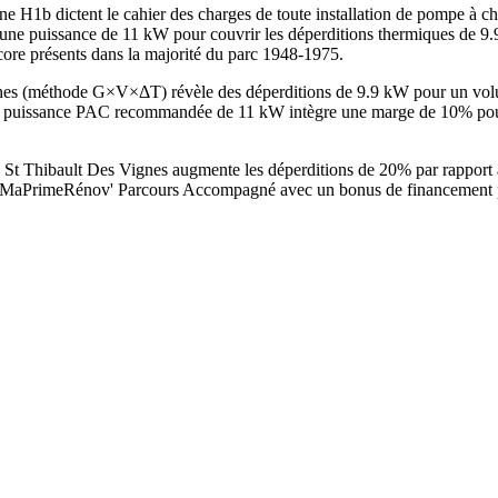
ne H1b dictent le cahier des charges de toute installation de pompe à c
 une puissance de 11 kW pour couvrir les déperditions thermiques de 9
ncore présents dans la majorité du parc 1948-1975.
ignes (méthode G×V×ΔT) révèle des déperditions de 9.9 kW pour un vol
uissance PAC recommandée de 11 kW intègre une marge de 10% pour les
à St Thibault Des Vignes augmente les déperditions de 20% par rapport 
 à MaPrimeRénov' Parcours Accompagné avec un bonus de financement po