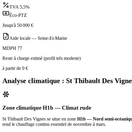
TVA
5,5%
Éco-PTZ
Jusqu'à
50 000
€
Aide locale —
Seine-Et-Marne
MDPH 77
Reste à charge estimé (profil très modeste)
à partir de
0
€
Analyse climatique :
St Thibault Des Vigne
Zone climatique
H1b
— Climat
rude
St Thibault Des Vignes
se situe en zone
H1b — Nord semi-océaniq
rend le chauffage continu essentiel de novembre à mars
.