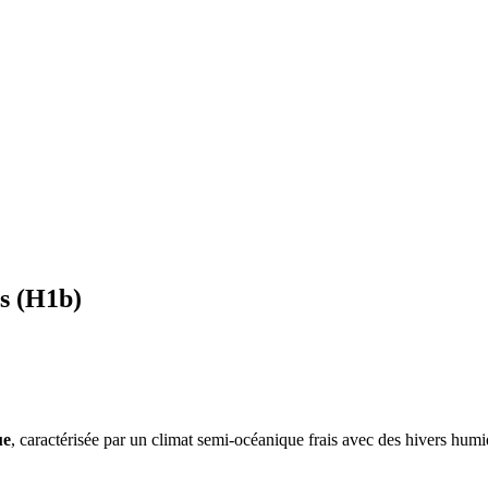
s
(
H1b
)
ue
, caractérisée par un
climat semi-océanique frais avec des hivers humid