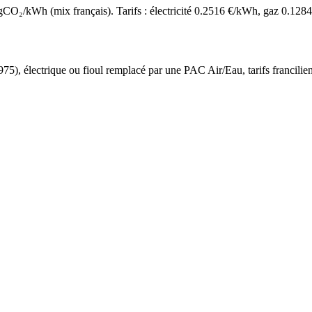
O₂/kWh (mix français). Tarifs : électricité
0.2516
€/kWh, gaz
0.1284
975
),
électrique ou fioul
remplacé par une PAC Air/Eau,
tarifs francilie