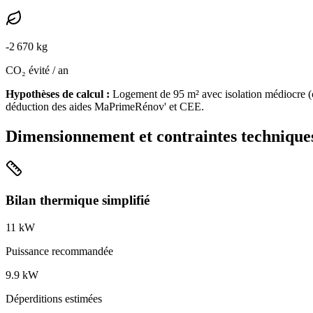
-
2 670
kg
CO₂ évité / an
Hypothèses de calcul :
Logement de
95
m² avec isolation
médiocre
(
déduction des aides MaPrimeRénov' et CEE.
Dimensionnement et contraintes technique
Bilan thermique simplifié
11
kW
Puissance recommandée
9.9
kW
Déperditions estimées