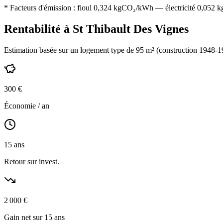
* Facteurs d'émission :
fioul 0,324
kgCO₂/kWh — électricité 0,052 kgC
Rentabilité à
St Thibault Des Vignes
Estimation basée sur un logement type de
95
m² (construction
1948-1
300
€
Économie / an
15
ans
Retour sur invest.
2 000
€
Gain net sur 15 ans