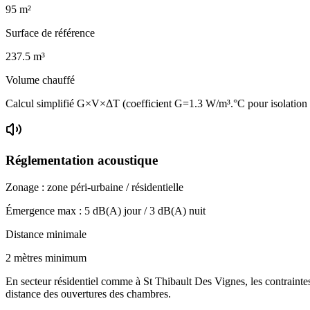
95
m²
Surface de référence
237.5
m³
Volume chauffé
Calcul simplifié G×V×ΔT (coefficient G=1.3 W/m³.°C pour isolatio
Réglementation acoustique
Zonage :
zone péri-urbaine / résidentielle
Émergence max :
5
dB(A) jour /
3
dB(A) nuit
Distance minimale
2 mètres minimum
En secteur résidentiel comme à St Thibault Des Vignes, les contraintes 
distance des ouvertures des chambres.