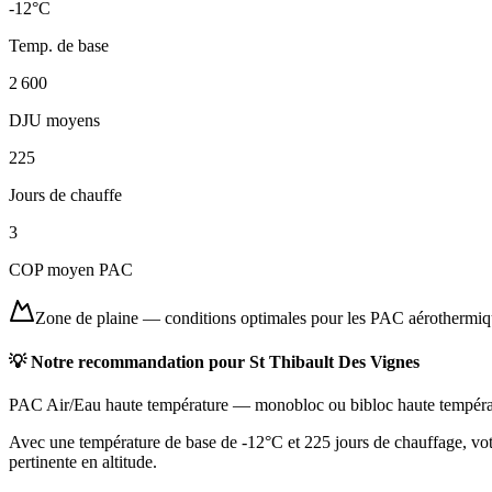
-12
°C
Temp. de base
2 600
DJU moyens
225
Jours de chauffe
3
COP moyen PAC
Zone de plaine
—
conditions optimales pour les PAC aérothermi
💡 Notre recommandation pour
St Thibault Des Vignes
PAC Air/Eau haute température
—
monobloc ou bibloc haute tempéra
Avec une température de base de -12°C et 225 jours de chauffage, vot
pertinente en altitude.