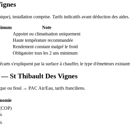
Vignes
nique
), installation comprise. Tarifs indicatifs avant déduction des aides.
ximum
Note
Appoint ou climatisation uniquement
Haute température recommandée
Rendement constant malgré le froid
Obligatoire tous les 2 ans minimum
écarts s'expliquent par la surface à chauffer, le type d'émetteurs existants
AC —
St Thibault Des Vignes
ique ou fioul
→ PAC Air/Eau,
tarifs franciliens
.
nomie
(COP)
%
%