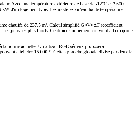
haleur. Avec une température extérieure de base de -12°C et 2 600
.9 kW d'un logement type. Les modèles air/eau haute température
ume chauffé de 237.5 m³. Calcul simplifié G×V×ΔT (coefficient
 jours les plus froids. Ce dimensionnement convient à la majorité
à la norme actuelle. Un artisan RGE sérieux proposera
uvant atteindre 15 000 €. Cette approche globale divise par deux le