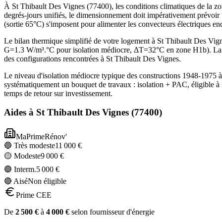
À St Thibault Des Vignes (77400), les conditions climatiques de la zo
degrés-jours unifiés, le dimensionnement doit impérativement prévoir
(sortie 65°C) s'imposent pour alimenter les convecteurs électriques e
Le bilan thermique simplifié de votre logement à St Thibault Des V
G=1.3 W/m³.°C pour isolation médiocre, ΔT=32°C en zone H1b). La p
des configurations rencontrées à St Thibault Des Vignes.
Le niveau d'isolation médiocre typique des constructions 1948-1975 
systématiquement un bouquet de travaux : isolation + PAC, éligible
temps de retour sur investissement.
Aides à
St Thibault Des Vignes
(
77400
)
MaPrimeRénov'
🔵 Très modeste
11 000
€
🟡 Modeste
9 000
€
🟣 Interm.
5 000
€
🔴 Aisé
Non éligible
Prime CEE
De
2 500
€
à
4 000
€
selon fournisseur d'énergie