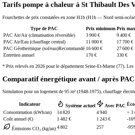
Tarifs pompe à chaleur à
St Thibault Des 
Fourchettes de prix constatées en zone
H1b
(
H1b — Nord semi-océa
Type de PAC
Prix minimum
Prix ma
PAC Air/Air (climatisation réversible)
3 900
€
9 400
€
PAC Air/Eau (chauffage central)
11 000
€
17 700
€
PAC Géothermique (sol/eau)
Recommandé
16 600
€
27 600
€
Entretien annuel
170
€
330
€
* Prix relevés en
2026
pour le département
Seine-Et-Marne
(
77
). Les 
Comparatif énergétique avant / après P
Simulation pour un logement de
95
m² (
1948-1975
), chauffage
électr
Indicateur
Éco
Système actuel
Avec PAC
Consommation (kWh/an)
14 820
4 940
÷
3
Coût annuel (€)
1 482
€
1 243
€
-
16
4 802
257
-
95
Émissions CO₂ (kg/an)