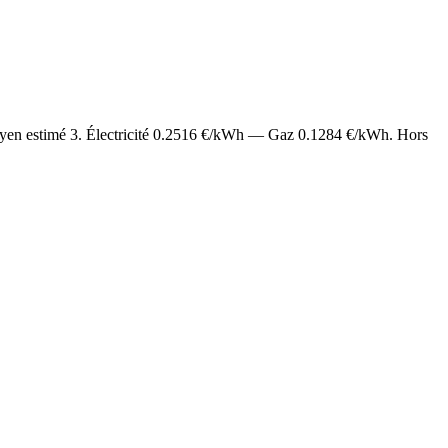
oyen estimé
3
. Électricité
0.2516
€/kWh — Gaz
0.1284
€/kWh. Hors