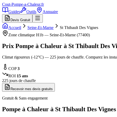
Cout-Pompe-a-Chaleur
.fr
Guides
Outils
Annuaire
Devis Gratuit
Accueil
Seine-Et-Marne
St Thibault Des Vignes
Zone climatique
H1b
—
Seine-Et-Marne
(
77400
)
Prix Pompe à Chaleur à
St Thibault Des V
Climat rigoureux (-12°C) — 225 jours de chauffe. Comparez les inst
COP
3
ROI
15
ans
225
jours de chauffe
Recevoir mes devis gratuits
Gratuit & Sans engagement
Pompe à Chaleur à
St Thibault Des Vignes