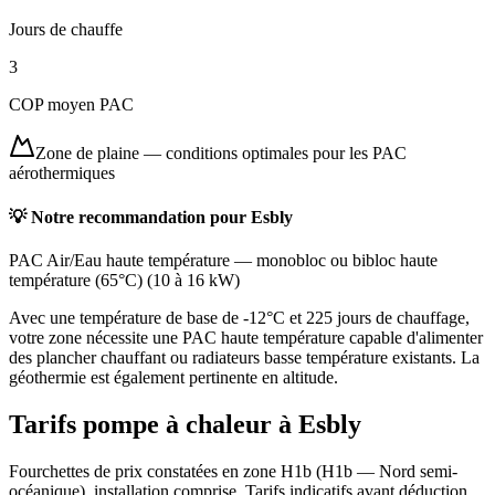
Jours de chauffe
3
COP moyen PAC
Zone de plaine
—
conditions optimales pour les PAC
aérothermiques
💡 Notre recommandation pour
Esbly
PAC Air/Eau haute température
—
monobloc ou bibloc haute
température (65°C)
(
10 à 16 kW
)
Avec une température de base de -12°C et 225 jours de chauffage,
votre zone nécessite une PAC haute température capable d'alimenter
des plancher chauffant ou radiateurs basse température existants. La
géothermie est également pertinente en altitude.
Tarifs pompe à chaleur à
Esbly
Fourchettes de prix constatées en zone
H1b
(
H1b — Nord semi-
océanique
), installation comprise. Tarifs indicatifs avant déduction