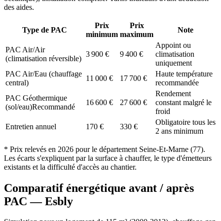
des aides.
Prix
Prix
Type de PAC
Note
minimum
maximum
Appoint ou
PAC Air/Air
3 900
€
9 400
€
climatisation
(climatisation réversible)
uniquement
PAC Air/Eau (chauffage
Haute température
11 000
€
17 700
€
central)
recommandée
Rendement
PAC Géothermique
16 600
€
27 600
€
constant malgré le
(sol/eau)
Recommandé
froid
Obligatoire tous les
Entretien annuel
170
€
330
€
2 ans minimum
* Prix relevés en
2026
pour le département
Seine-Et-Marne
(
77
).
Les écarts s'expliquent par la surface à chauffer, le type d'émetteurs
existants et la difficulté d'accès au chantier.
Comparatif énergétique avant / après
PAC —
Esbly