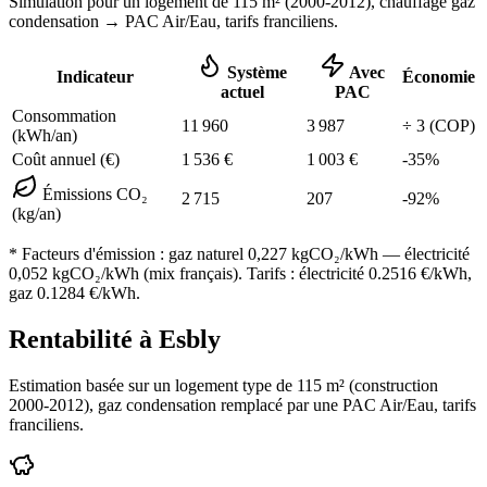
Simulation pour un logement de
115
m² (
2000-2012
), chauffage
gaz
condensation
→ PAC Air/Eau,
tarifs franciliens
.
Système
Avec
Indicateur
Économie
actuel
PAC
Consommation
11 960
3 987
÷
3
(COP)
(kWh/an)
Coût annuel (€)
1 536
€
1 003
€
-
35
%
Émissions CO₂
2 715
207
-
92
%
(kg/an)
* Facteurs d'émission :
gaz naturel 0,227
kgCO₂/kWh — électricité
0,052 kgCO₂/kWh (mix français). Tarifs : électricité
0.2516
€/kWh,
gaz
0.1284
€/kWh.
Rentabilité à
Esbly
Estimation basée sur un logement type de
115
m² (construction
2000-2012
),
gaz condensation
remplacé par une PAC Air/Eau,
tarifs
franciliens
.