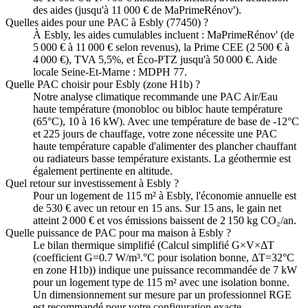
des aides (jusqu'à 11 000 € de MaPrimeRénov').
Quelles aides pour une PAC à Esbly (77450) ?
À Esbly, les aides cumulables incluent : MaPrimeRénov' (de
5 000 € à 11 000 € selon revenus), la Prime CEE (2 500 € à
4 000 €), TVA 5,5%, et Éco-PTZ jusqu'à 50 000 €. Aide
locale Seine-Et-Marne : MDPH 77.
Quelle PAC choisir pour Esbly (zone H1b) ?
Notre analyse climatique recommande une PAC Air/Eau
haute température (monobloc ou bibloc haute température
(65°C), 10 à 16 kW). Avec une température de base de -12°C
et 225 jours de chauffage, votre zone nécessite une PAC
haute température capable d'alimenter des plancher chauffant
ou radiateurs basse température existants. La géothermie est
également pertinente en altitude.
Quel retour sur investissement à Esbly ?
Pour un logement de 115 m² à Esbly, l'économie annuelle est
de 530 € avec un retour en 15 ans. Sur 15 ans, le gain net
atteint 2 000 € et vos émissions baissent de 2 150 kg CO₂/an.
Quelle puissance de PAC pour ma maison à Esbly ?
Le bilan thermique simplifié (Calcul simplifié G×V×ΔT
(coefficient G=0.7 W/m³.°C pour isolation bonne, ΔT=32°C
en zone H1b)) indique une puissance recommandée de 7 kW
pour un logement type de 115 m² avec une isolation bonne.
Un dimensionnement sur mesure par un professionnel RGE
est recommandé pour votre configuration exacte.