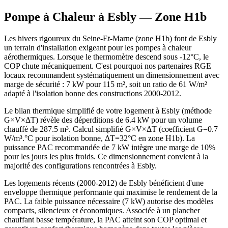
Pompe à Chaleur à
Esbly
— Zone
H1b
Les hivers rigoureux du Seine-Et-Marne (zone H1b) font de Esbly
un terrain d'installation exigeant pour les pompes à chaleur
aérothermiques. Lorsque le thermomètre descend sous -12°C, le
COP chute mécaniquement. C'est pourquoi nos partenaires RGE
locaux recommandent systématiquement un dimensionnement avec
marge de sécurité : 7 kW pour 115 m², soit un ratio de 61 W/m²
adapté à l'isolation bonne des constructions 2000-2012.
Le bilan thermique simplifié de votre logement à Esbly (méthode
G×V×ΔT) révèle des déperditions de 6.4 kW pour un volume
chauffé de 287.5 m³. Calcul simplifié G×V×ΔT (coefficient G=0.7
W/m³.°C pour isolation bonne, ΔT=32°C en zone H1b). La
puissance PAC recommandée de 7 kW intègre une marge de 10%
pour les jours les plus froids. Ce dimensionnement convient à la
majorité des configurations rencontrées à Esbly.
Les logements récents (2000-2012) de Esbly bénéficient d'une
enveloppe thermique performante qui maximise le rendement de la
PAC. La faible puissance nécessaire (7 kW) autorise des modèles
compacts, silencieux et économiques. Associée à un plancher
chauffant basse température, la PAC atteint son COP optimal et