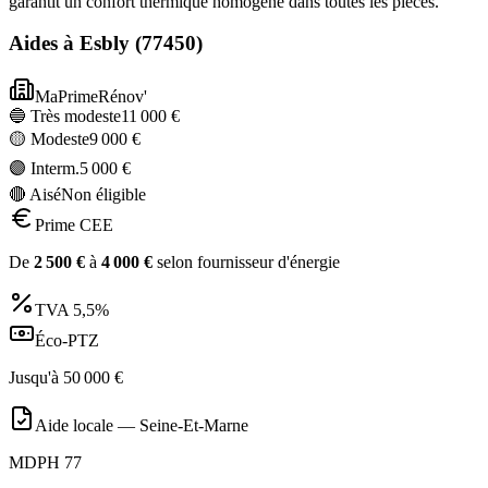
garantit un confort thermique homogène dans toutes les pièces.
Aides à
Esbly
(
77450
)
MaPrimeRénov'
🔵 Très modeste
11 000
€
🟡 Modeste
9 000
€
🟣 Interm.
5 000
€
🔴 Aisé
Non éligible
Prime CEE
De
2 500
€
à
4 000
€
selon fournisseur d'énergie
TVA
5,5%
Éco-PTZ
Jusqu'à
50 000
€
Aide locale —
Seine-Et-Marne
MDPH 77