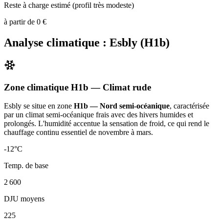
Reste à charge estimé (profil très modeste)
à partir de
0
€
Analyse climatique :
Esbly
(
H1b
)
Zone climatique
H1b
— Climat
rude
Esbly
se situe en zone
H1b — Nord semi-océanique
, caractérisée
par un
climat semi-océanique frais avec des hivers humides et
prolongés. L'humidité accentue la sensation de froid, ce qui rend le
chauffage continu essentiel de novembre à mars
.
-12
°C
Temp. de base
2 600
DJU moyens
225