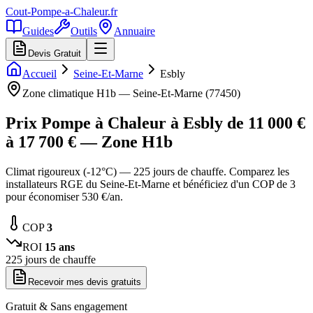
Cout-Pompe-a-Chaleur
.fr
Guides
Outils
Annuaire
Devis Gratuit
Accueil
Seine-Et-Marne
Esbly
Zone climatique
H1b
—
Seine-Et-Marne
(
77450
)
Prix Pompe à Chaleur à
Esbly
de
11 000
€
à
17 700
€ — Zone
H1b
Climat rigoureux (-12°C) — 225 jours de chauffe. Comparez les
installateurs RGE du Seine-Et-Marne et bénéficiez d'un COP de 3
pour économiser 530 €/an.
COP
3
ROI
15
ans
225
jours de chauffe
Recevoir mes devis gratuits
Gratuit & Sans engagement