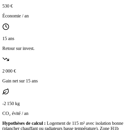
530
€
Économie / an
15
ans
Retour sur invest.
2 000
€
Gain net sur 15 ans
-
2 150
kg
CO₂ évité / an
Hypothèses de calcul :
Logement de
115
m² avec isolation
bonne
(
plancher chauffant ou radiateurs basse température
). Zone
H1b