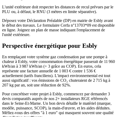
L'unité extérieure doit respecter les distances de recul prévues par le
PLU ou, à défaut, le RNU (3 mètres en limite séparative).
Déposez votre Déclaration Préalable (DP) en mairie de Esbly avant
le début des travaux. Le formulaire Cerfa n°13703*09 est disponible
en ligne. Joignez un plan de masse indiquant l'emplacement de
l'unité extérieure.
Perspective énergétique pour
Esbly
En remplaçant votre système gaz condensation par une pompe à
chaleur à Esbly, votre consommation énergétique passerait de 11 960
kWh/an à 3 987 kWh/an (÷ 3 grâce au COP). En euros, cela
représente une facture annuelle de 1 003 € contre 1 536 €
actuellement (tarifs franciliens). L'impact environnemental est tout
aussi significatif : vos émissions de CO₂ chuteraient de 2 715 kg à
207 kg par an, soit une réduction de 92%.
Pour concrétiser votre projet à Esbly, commencez par demander 3
devis comparatifs auprès de nos 2+ installateurs RGE référencés
dans le Seine-Et-Marne. Un bon devis détaille le matériel (marque,
modèle, puissance, SCOP), la main-d'œuvre, et les aides déduites.
Méfiez-vous des offres "à 1 euro" qui masquent souvent une qualité