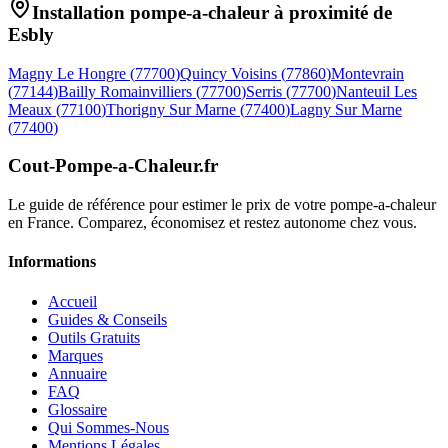
Installation pompe-a-chaleur à proximité de
Esbly
Magny Le Hongre
(
77700
)
Quincy Voisins
(
77860
)
Montevrain
(
77144
)
Bailly Romainvilliers
(
77700
)
Serris
(
77700
)
Nanteuil Les
Meaux
(
77100
)
Thorigny Sur Marne
(
77400
)
Lagny Sur Marne
(
77400
)
Cout-Pompe-a-Chaleur
.fr
Le guide de référence pour estimer le prix de votre pompe-a-chaleur
en France. Comparez, économisez et restez autonome chez vous.
Informations
Accueil
Guides & Conseils
Outils Gratuits
Marques
Annuaire
FAQ
Glossaire
Qui Sommes-Nous
Mentions Légales