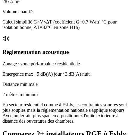
287.5
m³
Volume chauffé
Calcul simplifié G×V×ΔT (coefficient G=0.7 W/m³.°C pour
isolation bonne, ΔT=32°C en zone H1b)
Réglementation acoustique
Zonage :
zone péri-urbaine / résidentielle
Émergence max :
5
dB(A) jour /
3
dB(A) nuit
Distance minimale
2 mètres minimum
En secteur résidentiel comme à Esbly, les contraintes sonores sont
plus souples mais la réglementation nationale s'applique toujours.
Avec un terrain plus spacieux, positionnez l'unité extérieure à
distance des ouvertures des chambres.
Comparez
2+
installateurs RGE à
Esbly