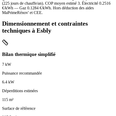
(
225
jours de chauffe/an). COP moyen estimé
3
. Électricité
0.2516
€/kWh — Gaz
0.1284
€/kWh. Hors déduction des aides
MaPrimeRénov' et CEE.
Dimensionnement et contraintes
techniques à
Esbly
Bilan thermique simplifié
7
kW
Puissance recommandée
6.4
kW
Déperditions estimées
115
m²
Surface de référence