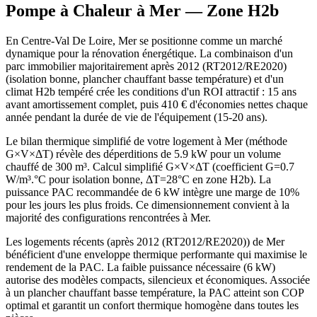
Pompe à Chaleur à
Mer
— Zone
H2b
En Centre-Val De Loire, Mer se positionne comme un marché
dynamique pour la rénovation énergétique. La combinaison d'un
parc immobilier majoritairement après 2012 (RT2012/RE2020)
(isolation bonne, plancher chauffant basse température) et d'un
climat H2b tempéré crée les conditions d'un ROI attractif : 15 ans
avant amortissement complet, puis 410 € d'économies nettes chaque
année pendant la durée de vie de l'équipement (15-20 ans).
Le bilan thermique simplifié de votre logement à Mer (méthode
G×V×ΔT) révèle des déperditions de 5.9 kW pour un volume
chauffé de 300 m³. Calcul simplifié G×V×ΔT (coefficient G=0.7
W/m³.°C pour isolation bonne, ΔT=28°C en zone H2b). La
puissance PAC recommandée de 6 kW intègre une marge de 10%
pour les jours les plus froids. Ce dimensionnement convient à la
majorité des configurations rencontrées à Mer.
Les logements récents (après 2012 (RT2012/RE2020)) de Mer
bénéficient d'une enveloppe thermique performante qui maximise le
rendement de la PAC. La faible puissance nécessaire (6 kW)
autorise des modèles compacts, silencieux et économiques. Associée
à un plancher chauffant basse température, la PAC atteint son COP
optimal et garantit un confort thermique homogène dans toutes les