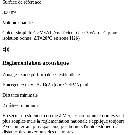
Surface de référence
300
m³
Volume chauffé
Calcul simplifié G×V×ΔT (coefficient G=0.7 W/m³.°C pour
isolation bonne, ΔT=28°C en zone H2b)
Réglementation acoustique
Zonage :
zone péri-urbaine / résidentielle
Émergence max :
5
dB(A) jour /
3
dB(A) nuit
Distance minimale
2 mètres minimum
En secteur résidentiel comme à Mer, les contraintes sonores sont
plus souples mais la réglementation nationale s'applique toujours.
Avec un terrain plus spacieux, positionnez l'unité extérieure à
distance des ouvertures des chambres.