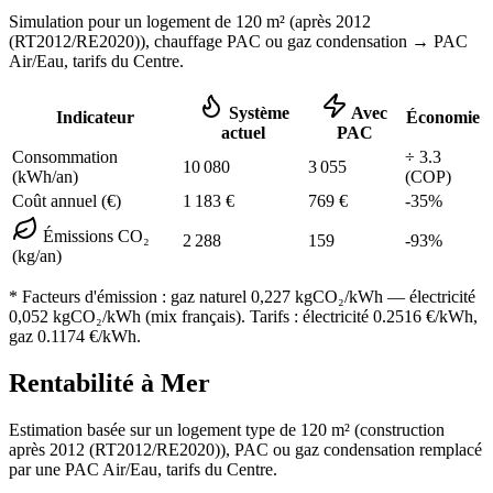
Simulation pour un logement de
120
m² (
après 2012
(RT2012/RE2020)
), chauffage
PAC ou gaz condensation
→ PAC
Air/Eau,
tarifs du Centre
.
Système
Avec
Indicateur
Économie
actuel
PAC
Consommation
÷
3.3
10 080
3 055
(kWh/an)
(COP)
Coût annuel (€)
1 183
€
769
€
-
35
%
Émissions CO₂
2 288
159
-
93
%
(kg/an)
* Facteurs d'émission :
gaz naturel 0,227
kgCO₂/kWh — électricité
0,052 kgCO₂/kWh (mix français). Tarifs : électricité
0.2516
€/kWh,
gaz
0.1174
€/kWh.
Rentabilité à
Mer
Estimation basée sur un logement type de
120
m² (construction
après 2012 (RT2012/RE2020)
),
PAC ou gaz condensation
remplacé
par une PAC Air/Eau,
tarifs du Centre
.