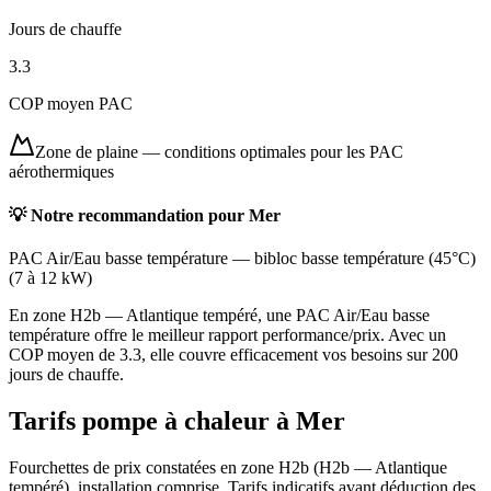
Jours de chauffe
3.3
COP moyen PAC
Zone de plaine
—
conditions optimales pour les PAC
aérothermiques
💡 Notre recommandation pour
Mer
PAC Air/Eau basse température
—
bibloc basse température (45°C)
(
7 à 12 kW
)
En zone H2b — Atlantique tempéré, une PAC Air/Eau basse
température offre le meilleur rapport performance/prix. Avec un
COP moyen de 3.3, elle couvre efficacement vos besoins sur 200
jours de chauffe.
Tarifs pompe à chaleur à
Mer
Fourchettes de prix constatées en zone
H2b
(
H2b — Atlantique
tempéré
), installation comprise. Tarifs indicatifs avant déduction des