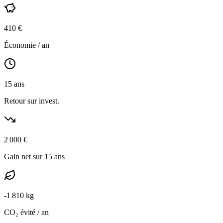
410
€
Économie / an
15
ans
Retour sur invest.
2 000
€
Gain net sur 15 ans
-
1 810
kg
CO₂ évité / an