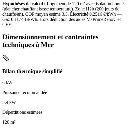
Hypothèses de calcul :
Logement de
120
m² avec isolation
bonne
(
plancher chauffant basse température
). Zone
H2b
(
200
jours de
chauffe/an). COP moyen estimé
3.3
. Électricité
0.2516
€/kWh —
Gaz
0.1174
€/kWh. Hors déduction des aides MaPrimeRénov' et
CEE.
Dimensionnement et contraintes
techniques à
Mer
Bilan thermique simplifié
6
kW
Puissance recommandée
5.9
kW
Déperditions estimées
120
m²