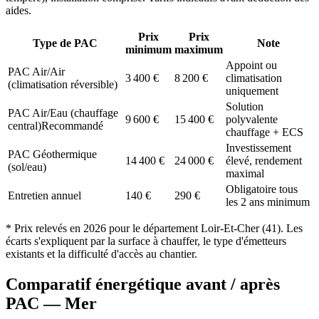
aides.
Prix
Prix
Type de PAC
Note
minimum
maximum
Appoint ou
PAC Air/Air
3 400
€
8 200
€
climatisation
(climatisation réversible)
uniquement
Solution
PAC Air/Eau (chauffage
9 600
€
15 400
€
polyvalente
central)
Recommandé
chauffage + ECS
Investissement
PAC Géothermique
14 400
€
24 000
€
élevé, rendement
(sol/eau)
maximal
Obligatoire tous
Entretien annuel
140
€
290
€
les 2 ans minimum
* Prix relevés en
2026
pour le département
Loir-Et-Cher
(
41
). Les
écarts s'expliquent par la surface à chauffer, le type d'émetteurs
existants et la difficulté d'accès au chantier.
Comparatif énergétique avant / après
PAC —
Mer