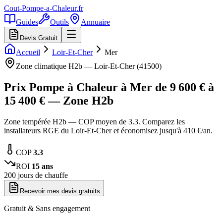
Cout-Pompe-a-Chaleur
.fr
Guides
Outils
Annuaire
Devis Gratuit
Accueil
Loir-Et-Cher
Mer
Zone climatique
H2b
—
Loir-Et-Cher
(
41500
)
Prix Pompe à Chaleur à
Mer
de
9 600
€ à
15 400
€ — Zone
H2b
Zone tempérée H2b — COP moyen de 3.3. Comparez les
installateurs RGE du Loir-Et-Cher et économisez jusqu'à 410 €/an.
COP
3.3
ROI
15
ans
200
jours de chauffe
Recevoir mes devis gratuits
Gratuit & Sans engagement