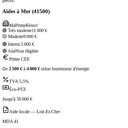
pièces.
Aides à
Mer
(
41500
)
MaPrimeRénov'
🔵 Très modeste
11 000
€
🟡 Modeste
9 000
€
🟣 Interm.
5 000
€
🔴 Aisé
Non éligible
Prime CEE
De
2 500
€
à
4 000
€
selon fournisseur d'énergie
TVA
5,5%
Éco-PTZ
Jusqu'à
50 000
€
Aide locale —
Loir-Et-Cher
MDA 41