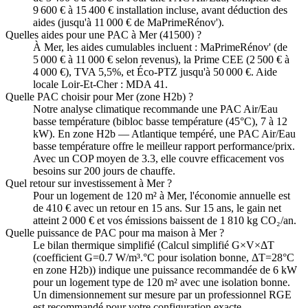
9 600 € à 15 400 € installation incluse, avant déduction des
aides (jusqu'à 11 000 € de MaPrimeRénov').
Quelles aides pour une PAC à Mer (41500) ?
À Mer, les aides cumulables incluent : MaPrimeRénov' (de
5 000 € à 11 000 € selon revenus), la Prime CEE (2 500 € à
4 000 €), TVA 5,5%, et Éco-PTZ jusqu'à 50 000 €. Aide
locale Loir-Et-Cher : MDA 41.
Quelle PAC choisir pour Mer (zone H2b) ?
Notre analyse climatique recommande une PAC Air/Eau
basse température (bibloc basse température (45°C), 7 à 12
kW). En zone H2b — Atlantique tempéré, une PAC Air/Eau
basse température offre le meilleur rapport performance/prix.
Avec un COP moyen de 3.3, elle couvre efficacement vos
besoins sur 200 jours de chauffe.
Quel retour sur investissement à Mer ?
Pour un logement de 120 m² à Mer, l'économie annuelle est
de 410 € avec un retour en 15 ans. Sur 15 ans, le gain net
atteint 2 000 € et vos émissions baissent de 1 810 kg CO₂/an.
Quelle puissance de PAC pour ma maison à Mer ?
Le bilan thermique simplifié (Calcul simplifié G×V×ΔT
(coefficient G=0.7 W/m³.°C pour isolation bonne, ΔT=28°C
en zone H2b)) indique une puissance recommandée de 6 kW
pour un logement type de 120 m² avec une isolation bonne.
Un dimensionnement sur mesure par un professionnel RGE
est recommandé pour votre configuration exacte.