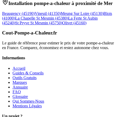
Installation pompe-a-chaleur à proximité de
Mer
Beaugency
(
45190
)
Vineuil
(
41350
)
Meung Sur Loire
(
45130
)
Blois
(
41000
)
La Chapelle St Mesmin
(
45380
)
La Ferte St Aubin
(
45240
)
St Pryve St Mesmin
(
45750
)
Olivet
(
45160
)
Cout-Pompe-a-Chaleur
.fr
Le guide de référence pour estimer le prix de votre pompe-a-chaleur
en France. Comparez, économisez et restez autonome chez vous.
Informations
Accueil
Guides & Conseils
Outils Gratuits
Marques
Annuaire
FAQ
Glossaire
Qui Sommes-Nous
Mentions Légales
Un projet ?