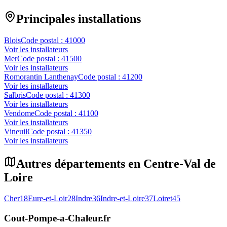
Principales installations
Blois
Code postal :
41000
Voir les installateurs
Mer
Code postal :
41500
Voir les installateurs
Romorantin Lanthenay
Code postal :
41200
Voir les installateurs
Salbris
Code postal :
41300
Voir les installateurs
Vendome
Code postal :
41100
Voir les installateurs
Vineuil
Code postal :
41350
Voir les installateurs
Autres départements en
Centre-Val de
Loire
Cher
18
Eure-et-Loir
28
Indre
36
Indre-et-Loire
37
Loiret
45
Cout-Pompe-a-Chaleur
.fr