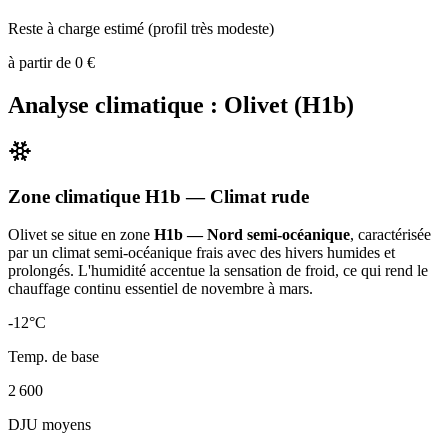
Reste à charge estimé (profil très modeste)
à partir de
0
€
Analyse climatique :
Olivet
(
H1b
)
Zone climatique
H1b
— Climat
rude
Olivet
se situe en zone
H1b — Nord semi-océanique
, caractérisée
par un
climat semi-océanique frais avec des hivers humides et
prolongés. L'humidité accentue la sensation de froid, ce qui rend le
chauffage continu essentiel de novembre à mars
.
-12
°C
Temp. de base
2 600
DJU moyens