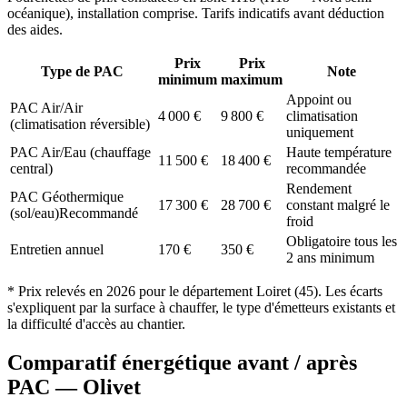
océanique
), installation comprise. Tarifs indicatifs avant déduction
des aides.
Prix
Prix
Type de PAC
Note
minimum
maximum
Appoint ou
PAC Air/Air
4 000
€
9 800
€
climatisation
(climatisation réversible)
uniquement
PAC Air/Eau (chauffage
Haute température
11 500
€
18 400
€
central)
recommandée
Rendement
PAC Géothermique
17 300
€
28 700
€
constant malgré le
(sol/eau)
Recommandé
froid
Obligatoire tous les
Entretien annuel
170
€
350
€
2 ans minimum
* Prix relevés en
2026
pour le département
Loiret
(
45
). Les écarts
s'expliquent par la surface à chauffer, le type d'émetteurs existants et
la difficulté d'accès au chantier.
Comparatif énergétique avant / après
PAC —
Olivet