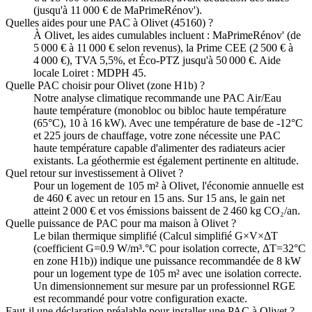
(jusqu'à 11 000 € de MaPrimeRénov').
Quelles aides pour une PAC à Olivet (45160) ?
À Olivet, les aides cumulables incluent : MaPrimeRénov' (de
5 000 € à 11 000 € selon revenus), la Prime CEE (2 500 € à
4 000 €), TVA 5,5%, et Éco-PTZ jusqu'à 50 000 €. Aide
locale Loiret : MDPH 45.
Quelle PAC choisir pour Olivet (zone H1b) ?
Notre analyse climatique recommande une PAC Air/Eau
haute température (monobloc ou bibloc haute température
(65°C), 10 à 16 kW). Avec une température de base de -12°C
et 225 jours de chauffage, votre zone nécessite une PAC
haute température capable d'alimenter des radiateurs acier
existants. La géothermie est également pertinente en altitude.
Quel retour sur investissement à Olivet ?
Pour un logement de 105 m² à Olivet, l'économie annuelle est
de 460 € avec un retour en 15 ans. Sur 15 ans, le gain net
atteint 2 000 € et vos émissions baissent de 2 460 kg CO₂/an.
Quelle puissance de PAC pour ma maison à Olivet ?
Le bilan thermique simplifié (Calcul simplifié G×V×ΔT
(coefficient G=0.9 W/m³.°C pour isolation correcte, ΔT=32°C
en zone H1b)) indique une puissance recommandée de 8 kW
pour un logement type de 105 m² avec une isolation correcte.
Un dimensionnement sur mesure par un professionnel RGE
est recommandé pour votre configuration exacte.
Faut-il une déclaration préalable pour installer une PAC à Olivet ?