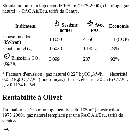
Simulation pour un logement de
105
m² (
1975-2000
), chauffage
gaz
naturel
→ PAC Air/Eau,
tarifs du Centre
.
Système
Avec
Indicateur
Économie
actuel
PAC
Consommation
13 650
4 550
÷
3
(COP)
(kWh/an)
Coût annuel (€)
1 603
€
1 145
€
-
29
%
Émissions CO₂
3 099
237
-
92
%
(kg/an)
* Facteurs d'émission :
gaz naturel 0,227
kgCO₂/kWh — électricité
0,052 kgCO₂/kWh (mix français). Tarifs : électricité
0.2516
€/kWh,
gaz
0.1174
€/kWh.
Rentabilité à
Olivet
Estimation basée sur un logement type de
105
m² (construction
1975-2000
),
gaz naturel
remplacé par une PAC Air/Eau,
tarifs du
Centre
.