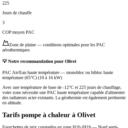
225
Jours de chauffe
3
COP moyen PAC
Zone de plaine
—
conditions optimales pour les PAC
aérothermiques
💡 Notre recommandation pour
Olivet
PAC Air/Eau haute température
—
monobloc ou bibloc haute
température (65°C)
(
10 à 16 kW
)
Avec une température de base de -12°C et 225 jours de chauffage,
votre zone nécessite une PAC haute température capable d'alimenter
des radiateurs acier existants. La géothermie est également pertinente
en altitude.
Tarifs pompe à chaleur à
Olivet
Fourchettes de prix constatées en zone
H1b
(
H1b — Nord semi-