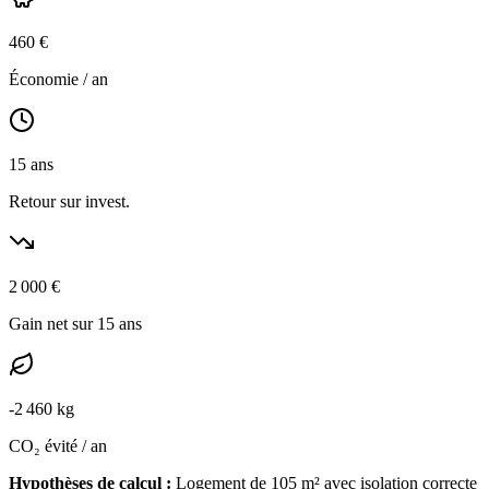
460
€
Économie / an
15
ans
Retour sur invest.
2 000
€
Gain net sur 15 ans
-
2 460
kg
CO₂ évité / an
Hypothèses de calcul :
Logement de
105
m² avec isolation
correcte