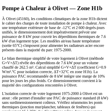
Pompe à Chaleur à
Olivet
— Zone
H1b
À Olivet (45160), les conditions climatiques de la zone H1b dictent
le cahier des charges de toute installation de pompe à chaleur. Avec
une température extérieure de base de -12°C et 2 600 degrés-jours
unifiés, le dimensionnement doit impérativement prévoir une
puissance de 8 kW pour couvrir les déperditions thermiques de 7.6
kW d'un logement type. Les modèles air/eau haute température
(sortie 65°C) s'imposent pour alimenter les radiateurs acier encore
présents dans la majorité du parc 1975-2000.
Le bilan thermique simplifié de votre logement à Olivet (méthode
G×V×ΔT) révèle des déperditions de 7.6 kW pour un volume
chauffé de 262.5 m³. Calcul simplifié G×V×ΔT (coefficient G=0.9
W/m³.°C pour isolation correcte, ΔT=32°C en zone H1b). La
puissance PAC recommandée de 8 kW intègre une marge de 10%
pour les jours les plus froids. Ce dimensionnement convient à la
majorité des configurations rencontrées à Olivet.
L'isolation correcte de votre logement 1975-2000 à Olivet est un
atout : elle permet d'installer une PAC de puissance standard (8 kW)
sans surdimensionnement coûteux. Vérifiez néanmoins les ponts
thermiques (jonction mur/plancher, tableaux de fenêtres) qui