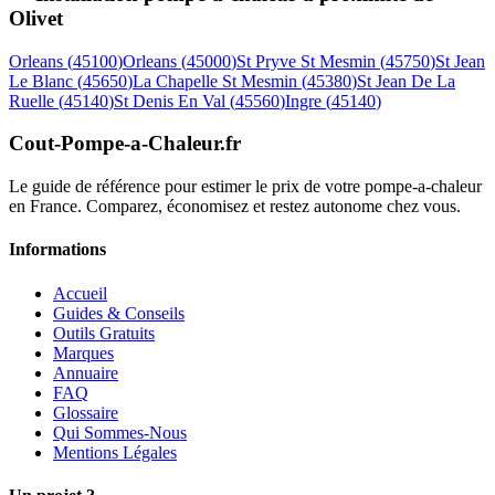
Olivet
Orleans
(
45100
)
Orleans
(
45000
)
St Pryve St Mesmin
(
45750
)
St Jean
Le Blanc
(
45650
)
La Chapelle St Mesmin
(
45380
)
St Jean De La
Ruelle
(
45140
)
St Denis En Val
(
45560
)
Ingre
(
45140
)
Cout-Pompe-a-Chaleur
.fr
Le guide de référence pour estimer le prix de votre pompe-a-chaleur
en France. Comparez, économisez et restez autonome chez vous.
Informations
Accueil
Guides & Conseils
Outils Gratuits
Marques
Annuaire
FAQ
Glossaire
Qui Sommes-Nous
Mentions Légales