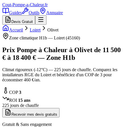
Cout-Pompe-a-Chaleur
.fr
Guides
Outils
Annuaire
Devis Gratuit
Accueil
Loiret
Olivet
Zone climatique
H1b
—
Loiret
(
45160
)
Prix Pompe à Chaleur à
Olivet
de
11 500
€ à
18 400
€ — Zone
H1b
Climat rigoureux (-12°C) — 225 jours de chauffe. Comparez les
installateurs RGE du Loiret et bénéficiez d'un COP de 3 pour
économiser 460 €/an.
COP
3
ROI
15
ans
225
jours de chauffe
Recevoir mes devis gratuits
Gratuit & Sans engagement