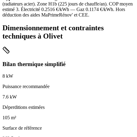
(
radiateurs acier
). Zone
H1b
(
225
jours de chauffe/an). COP moyen
estimé
3
. Électricité
0.2516
€/kWh — Gaz
0.1174
€/kWh. Hors
déduction des aides MaPrimeRénov' et CEE.
Dimensionnement et contraintes
techniques à
Olivet
Bilan thermique simplifié
8
kW
Puissance recommandée
7.6
kW
Déperditions estimées
105
m²
Surface de référence