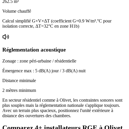
262.5
m³
Volume chauffé
Calcul simplifié G×V×ΔT (coefficient G=0.9 W/m³.°C pour
isolation correcte, ΔT=32°C en zone H1b)
Réglementation acoustique
Zonage :
zone péri-urbaine / résidentielle
Émergence max :
5
dB(A) jour /
3
dB(A) nuit
Distance minimale
2 mètres minimum
En secteur résidentiel comme à Olivet, les contraintes sonores sont
plus souples mais la réglementation nationale s'applique toujours.
Avec un terrain plus spacieux, positionnez l'unité extérieure à
distance des ouvertures des chambres.
Comparez
4+
installateurs RGE à
Olivet