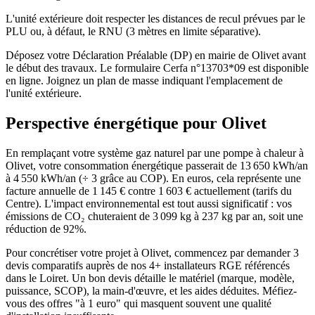
L'unité extérieure doit respecter les distances de recul prévues par le
PLU ou, à défaut, le RNU (3 mètres en limite séparative).
Déposez votre Déclaration Préalable (DP) en mairie de Olivet avant
le début des travaux. Le formulaire Cerfa n°13703*09 est disponible
en ligne. Joignez un plan de masse indiquant l'emplacement de
l'unité extérieure.
Perspective énergétique pour
Olivet
En remplaçant votre système gaz naturel par une pompe à chaleur à
Olivet, votre consommation énergétique passerait de 13 650 kWh/an
à 4 550 kWh/an (÷ 3 grâce au COP). En euros, cela représente une
facture annuelle de 1 145 € contre 1 603 € actuellement (tarifs du
Centre). L'impact environnemental est tout aussi significatif : vos
émissions de CO₂ chuteraient de 3 099 kg à 237 kg par an, soit une
réduction de 92%.
Pour concrétiser votre projet à Olivet, commencez par demander 3
devis comparatifs auprès de nos 4+ installateurs RGE référencés
dans le Loiret. Un bon devis détaille le matériel (marque, modèle,
puissance, SCOP), la main-d'œuvre, et les aides déduites. Méfiez-
vous des offres "à 1 euro" qui masquent souvent une qualité