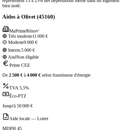
représentent 15 à 25% des déperditions même dans un logement
bien isolé.
Aides à
Olivet
(
45160
)
MaPrimeRénov'
🔵 Très modeste
11 000
€
🟡 Modeste
9 000
€
🟣 Interm.
5 000
€
🔴 Aisé
Non éligible
Prime CEE
De
2 500
€
à
4 000
€
selon fournisseur d'énergie
TVA
5,5%
Éco-PTZ
Jusqu'à
50 000
€
Aide locale —
Loiret
MDPH 45