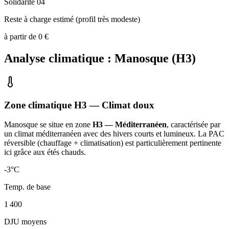
Solidarité 04
Reste à charge estimé (profil très modeste)
à partir de
0
€
Analyse climatique :
Manosque
(
H3
)
Zone climatique
H3
— Climat
doux
Manosque
se situe en zone
H3 — Méditerranéen
, caractérisée par
un
climat méditerranéen avec des hivers courts et lumineux. La PAC
réversible (chauffage + climatisation) est particulièrement pertinente
ici grâce aux étés chauds
.
-3
°C
Temp. de base
1 400
DJU moyens