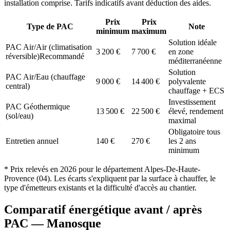
installation comprise. Tarifs indicatifs avant déduction des aides.
Prix
Prix
Type de PAC
Note
minimum
maximum
Solution idéale
PAC Air/Air (climatisation
3 200
€
7 700
€
en zone
réversible)
Recommandé
méditerranéenne
Solution
PAC Air/Eau (chauffage
9 000
€
14 400
€
polyvalente
central)
chauffage + ECS
Investissement
PAC Géothermique
13 500
€
22 500
€
élevé, rendement
(sol/eau)
maximal
Obligatoire tous
Entretien annuel
140
€
270
€
les 2 ans
minimum
* Prix relevés en
2026
pour le département
Alpes-De-Haute-
Provence
(
04
). Les écarts s'expliquent par la surface à chauffer, le
type d'émetteurs existants et la difficulté d'accès au chantier.
Comparatif énergétique avant / après
PAC —
Manosque