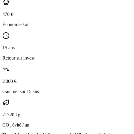
470
€
Économie / an
15
ans
Retour sur invest.
2 000
€
Gain net sur 15 ans
-
1 320
kg
CO₂ évité / an