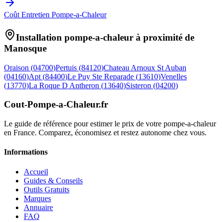
Coût Entretien Pompe-a-Chaleur
Installation pompe-a-chaleur à proximité de
Manosque
Oraison
(
04700
)
Pertuis
(
84120
)
Chateau Arnoux St Auban
(
04160
)
Apt
(
84400
)
Le Puy Ste Reparade
(
13610
)
Venelles
(
13770
)
La Roque D Antheron
(
13640
)
Sisteron
(
04200
)
Cout-Pompe-a-Chaleur
.fr
Le guide de référence pour estimer le prix de votre pompe-a-chaleur
en France. Comparez, économisez et restez autonome chez vous.
Informations
Accueil
Guides & Conseils
Outils Gratuits
Marques
Annuaire
FAQ