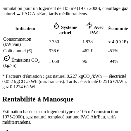
Simulation pour un logement de
105
m² (
1975-2000
), chauffage
gaz
naturel
→ PAC Air/Eau,
tarifs méditerranéens
.
Système
Avec
Indicateur
Économie
actuel
PAC
Consommation
7 350
1 838
÷
4
(COP)
(kWh/an)
Coût annuel (€)
936
€
462
€
-
51
%
Émissions CO₂
1 668
96
-
94
%
(kg/an)
* Facteurs d'émission :
gaz naturel 0,227
kgCO₂/kWh — électricité
0,052 kgCO₂/kWh (mix français). Tarifs : électricité
0.2516
€/kWh,
gaz
0.1274
€/kWh.
Rentabilité à
Manosque
Estimation basée sur un logement type de
105
m² (construction
1975-2000
),
gaz naturel
remplacé par une PAC Air/Eau,
tarifs
méditerranéens
.