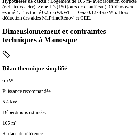
Hypothèses de calcul :
Logement de
105
m² avec isolation
correcte
(
radiateurs acier
). Zone
H3
(
150
jours de chauffe/an). COP moyen
estimé
4
. Électricité
0.2516
€/kWh — Gaz
0.1274
€/kWh. Hors
déduction des aides MaPrimeRénov' et CEE.
Dimensionnement et contraintes
techniques à
Manosque
Bilan thermique simplifié
6
kW
Puissance recommandée
5.4
kW
Déperditions estimées
105
m²
Surface de référence