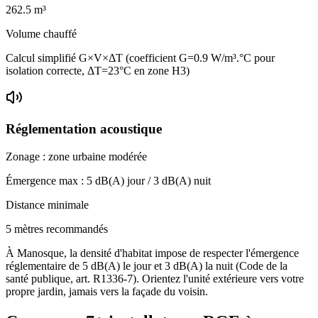
262.5
m³
Volume chauffé
Calcul simplifié G×V×ΔT (coefficient G=0.9 W/m³.°C pour
isolation correcte, ΔT=23°C en zone H3)
Réglementation acoustique
Zonage :
zone urbaine modérée
Émergence max :
5
dB(A) jour /
3
dB(A) nuit
Distance minimale
5 mètres recommandés
À Manosque, la densité d'habitat impose de respecter l'émergence
réglementaire de 5 dB(A) le jour et 3 dB(A) la nuit (Code de la
santé publique, art. R1336-7). Orientez l'unité extérieure vers votre
propre jardin, jamais vers la façade du voisin.