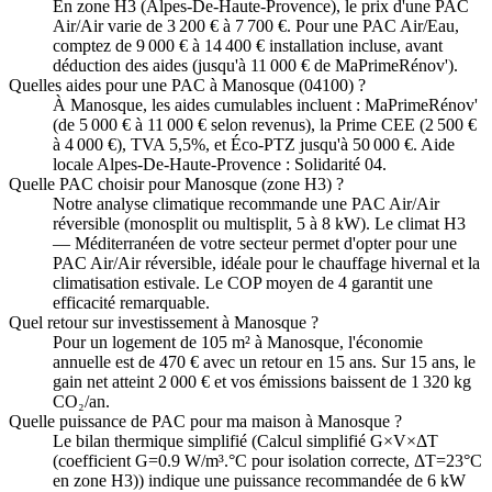
En zone H3 (Alpes-De-Haute-Provence), le prix d'une PAC
Air/Air varie de 3 200 € à 7 700 €. Pour une PAC Air/Eau,
comptez de 9 000 € à 14 400 € installation incluse, avant
déduction des aides (jusqu'à 11 000 € de MaPrimeRénov').
Quelles aides pour une PAC à Manosque (04100) ?
À Manosque, les aides cumulables incluent : MaPrimeRénov'
(de 5 000 € à 11 000 € selon revenus), la Prime CEE (2 500 €
à 4 000 €), TVA 5,5%, et Éco-PTZ jusqu'à 50 000 €. Aide
locale Alpes-De-Haute-Provence : Solidarité 04.
Quelle PAC choisir pour Manosque (zone H3) ?
Notre analyse climatique recommande une PAC Air/Air
réversible (monosplit ou multisplit, 5 à 8 kW). Le climat H3
— Méditerranéen de votre secteur permet d'opter pour une
PAC Air/Air réversible, idéale pour le chauffage hivernal et la
climatisation estivale. Le COP moyen de 4 garantit une
efficacité remarquable.
Quel retour sur investissement à Manosque ?
Pour un logement de 105 m² à Manosque, l'économie
annuelle est de 470 € avec un retour en 15 ans. Sur 15 ans, le
gain net atteint 2 000 € et vos émissions baissent de 1 320 kg
CO₂/an.
Quelle puissance de PAC pour ma maison à Manosque ?
Le bilan thermique simplifié (Calcul simplifié G×V×ΔT
(coefficient G=0.9 W/m³.°C pour isolation correcte, ΔT=23°C
en zone H3)) indique une puissance recommandée de 6 kW