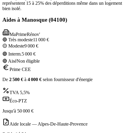
représentent 15 à 25% des déperditions même dans un logement
bien isolé.
Aides à
Manosque
(
04100
)
MaPrimeRénov'
🔵 Très modeste
11 000
€
🟡 Modeste
9 000
€
🟣 Interm.
5 000
€
🔴 Aisé
Non éligible
Prime CEE
De
2 500
€
à
4 000
€
selon fournisseur d'énergie
TVA
5,5%
Éco-PTZ
Jusqu'à
50 000
€
Aide locale —
Alpes-De-Haute-Provence