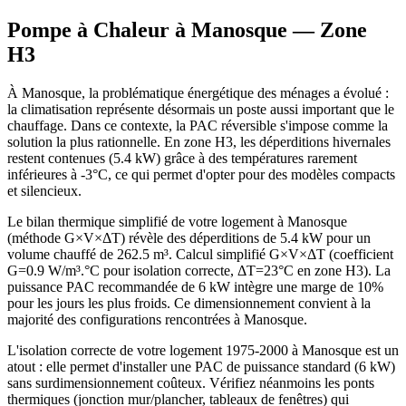
Pompe à Chaleur à
Manosque
— Zone
H3
À Manosque, la problématique énergétique des ménages a évolué :
la climatisation représente désormais un poste aussi important que le
chauffage. Dans ce contexte, la PAC réversible s'impose comme la
solution la plus rationnelle. En zone H3, les déperditions hivernales
restent contenues (5.4 kW) grâce à des températures rarement
inférieures à -3°C, ce qui permet d'opter pour des modèles compacts
et silencieux.
Le bilan thermique simplifié de votre logement à Manosque
(méthode G×V×ΔT) révèle des déperditions de 5.4 kW pour un
volume chauffé de 262.5 m³. Calcul simplifié G×V×ΔT (coefficient
G=0.9 W/m³.°C pour isolation correcte, ΔT=23°C en zone H3). La
puissance PAC recommandée de 6 kW intègre une marge de 10%
pour les jours les plus froids. Ce dimensionnement convient à la
majorité des configurations rencontrées à Manosque.
L'isolation correcte de votre logement 1975-2000 à Manosque est un
atout : elle permet d'installer une PAC de puissance standard (6 kW)
sans surdimensionnement coûteux. Vérifiez néanmoins les ponts
thermiques (jonction mur/plancher, tableaux de fenêtres) qui