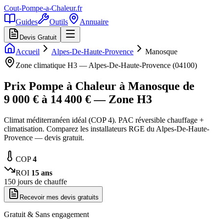
Cout-Pompe-a-Chaleur
.fr
Guides
Outils
Annuaire
Devis Gratuit
Accueil
Alpes-De-Haute-Provence
Manosque
Zone climatique
H3
—
Alpes-De-Haute-Provence
(
04100
)
Prix Pompe à Chaleur à
Manosque
de
9 000
€ à
14 400
€ — Zone
H3
Climat méditerranéen idéal (COP 4). PAC réversible chauffage +
climatisation. Comparez les installateurs RGE du Alpes-De-Haute-
Provence — devis gratuit.
COP
4
ROI
15
ans
150
jours de chauffe
Recevoir mes devis gratuits
Gratuit & Sans engagement