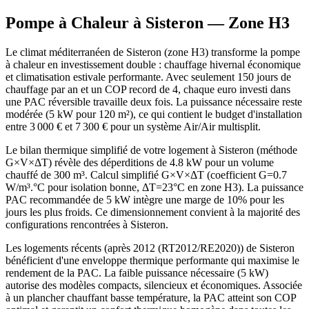
Pompe à Chaleur à
Sisteron
— Zone
H3
Le climat méditerranéen de Sisteron (zone H3) transforme la pompe
à chaleur en investissement double : chauffage hivernal économique
et climatisation estivale performante. Avec seulement 150 jours de
chauffage par an et un COP record de 4, chaque euro investi dans
une PAC réversible travaille deux fois. La puissance nécessaire reste
modérée (5 kW pour 120 m²), ce qui contient le budget d'installation
entre 3 000 € et 7 300 € pour un système Air/Air multisplit.
Le bilan thermique simplifié de votre logement à Sisteron (méthode
G×V×ΔT) révèle des déperditions de 4.8 kW pour un volume
chauffé de 300 m³. Calcul simplifié G×V×ΔT (coefficient G=0.7
W/m³.°C pour isolation bonne, ΔT=23°C en zone H3). La puissance
PAC recommandée de 5 kW intègre une marge de 10% pour les
jours les plus froids. Ce dimensionnement convient à la majorité des
configurations rencontrées à Sisteron.
Les logements récents (après 2012 (RT2012/RE2020)) de Sisteron
bénéficient d'une enveloppe thermique performante qui maximise le
rendement de la PAC. La faible puissance nécessaire (5 kW)
autorise des modèles compacts, silencieux et économiques. Associée
à un plancher chauffant basse température, la PAC atteint son COP