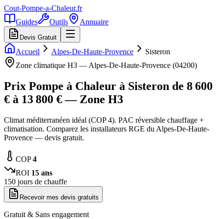
Cout-Pompe-a-Chaleur
.fr
Guides
Outils
Annuaire
Devis Gratuit
Accueil
Alpes-De-Haute-Provence
Sisteron
Zone climatique
H3
—
Alpes-De-Haute-Provence
(
04200
)
Prix Pompe à Chaleur à
Sisteron
de
8 600
€ à
13 800
€ — Zone
H3
Climat méditerranéen idéal (COP 4). PAC réversible chauffage +
climatisation. Comparez les installateurs RGE du Alpes-De-Haute-
Provence — devis gratuit.
COP
4
ROI
15
ans
150
jours de chauffe
Recevoir mes devis gratuits
Gratuit & Sans engagement