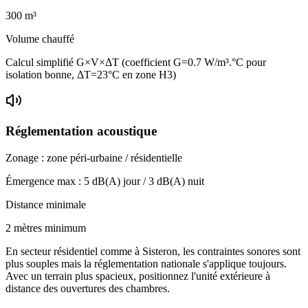
300
m³
Volume chauffé
Calcul simplifié G×V×ΔT (coefficient G=0.7 W/m³.°C pour
isolation bonne, ΔT=23°C en zone H3)
Réglementation acoustique
Zonage :
zone péri-urbaine / résidentielle
Émergence max :
5
dB(A) jour /
3
dB(A) nuit
Distance minimale
2 mètres minimum
En secteur résidentiel comme à Sisteron, les contraintes sonores sont
plus souples mais la réglementation nationale s'applique toujours.
Avec un terrain plus spacieux, positionnez l'unité extérieure à
distance des ouvertures des chambres.