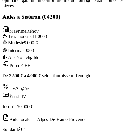
optimal et garantit un confort thermique homogène dans toutes les
pièces.
Aides à
Sisteron
(
04200
)
MaPrimeRénov'
🔵 Très modeste
11 000
€
🟡 Modeste
9 000
€
🟣 Interm.
5 000
€
🔴 Aisé
Non éligible
Prime CEE
De
2 500
€
à
4 000
€
selon fournisseur d'énergie
TVA
5,5%
Éco-PTZ
Jusqu'à
50 000
€
Aide locale —
Alpes-De-Haute-Provence
Solidarité 04