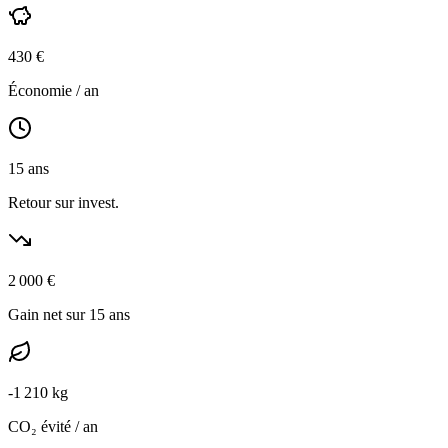
430
€
Économie / an
15
ans
Retour sur invest.
2 000
€
Gain net sur 15 ans
-
1 210
kg
CO₂ évité / an