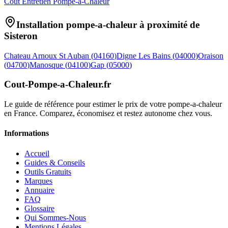
Coût Entretien Pompe-a-Chaleur
Installation pompe-a-chaleur à proximité de
Sisteron
Chateau Arnoux St Auban
(
04160
)
Digne Les Bains
(
04000
)
Oraison
(
04700
)
Manosque
(
04100
)
Gap
(
05000
)
Cout-Pompe-a-Chaleur
.fr
Le guide de référence pour estimer le prix de votre pompe-a-chaleur
en France. Comparez, économisez et restez autonome chez vous.
Informations
Accueil
Guides & Conseils
Outils Gratuits
Marques
Annuaire
FAQ
Glossaire
Qui Sommes-Nous
Mentions Légales