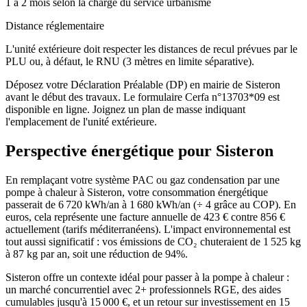
1 à 2 mois selon la charge du service urbanisme
Distance réglementaire
L'unité extérieure doit respecter les distances de recul prévues par le
PLU ou, à défaut, le RNU (3 mètres en limite séparative).
Déposez votre Déclaration Préalable (DP) en mairie de Sisteron
avant le début des travaux. Le formulaire Cerfa n°13703*09 est
disponible en ligne. Joignez un plan de masse indiquant
l'emplacement de l'unité extérieure.
Perspective énergétique pour
Sisteron
En remplaçant votre système PAC ou gaz condensation par une
pompe à chaleur à Sisteron, votre consommation énergétique
passerait de 6 720 kWh/an à 1 680 kWh/an (÷ 4 grâce au COP). En
euros, cela représente une facture annuelle de 423 € contre 856 €
actuellement (tarifs méditerranéens). L'impact environnemental est
tout aussi significatif : vos émissions de CO₂ chuteraient de 1 525 kg
à 87 kg par an, soit une réduction de 94%.
Sisteron offre un contexte idéal pour passer à la pompe à chaleur :
un marché concurrentiel avec 2+ professionnels RGE, des aides
cumulables jusqu'à 15 000 €, et un retour sur investissement en 15