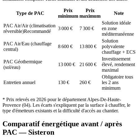
Prix
Prix
Type de PAC
Note
minimum
maximum
Solution idéale
PAC Air/Air (climatisation
3 000
€
7 300
€
en zone
réversible)
Recommandé
méditerranéenne
Solution
PAC Air/Eau (chauffage
8 600
€
13 800
€
polyvalente
central)
chauffage + ECS
Investissement
PAC Géothermique
13 000
€
21 600
€
élevé, rendement
(sol/eau)
maximal
Obligatoire tous
Entretien annuel
130
€
260
€
les 2 ans
minimum
* Prix relevés en
2026
pour le département
Alpes-De-Haute-
Provence
(
04
). Les écarts s'expliquent par la surface à chauffer, le
type d'émetteurs existants et la difficulté d'accès au chantier.
Comparatif énergétique avant / après
PAC —
Sisteron