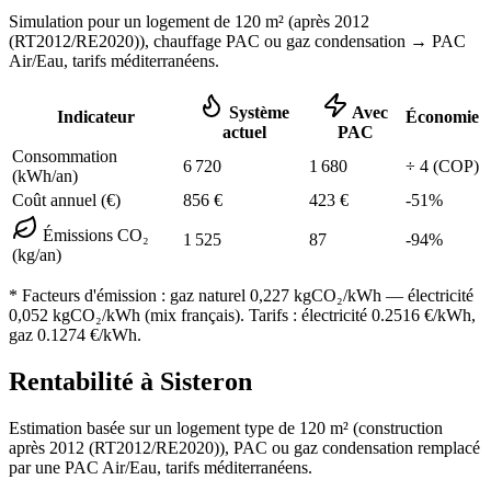
Simulation pour un logement de
120
m² (
après 2012
(RT2012/RE2020)
), chauffage
PAC ou gaz condensation
→ PAC
Air/Eau,
tarifs méditerranéens
.
Système
Avec
Indicateur
Économie
actuel
PAC
Consommation
6 720
1 680
÷
4
(COP)
(kWh/an)
Coût annuel (€)
856
€
423
€
-
51
%
Émissions CO₂
1 525
87
-
94
%
(kg/an)
* Facteurs d'émission :
gaz naturel 0,227
kgCO₂/kWh — électricité
0,052 kgCO₂/kWh (mix français). Tarifs : électricité
0.2516
€/kWh,
gaz
0.1274
€/kWh.
Rentabilité à
Sisteron
Estimation basée sur un logement type de
120
m² (construction
après 2012 (RT2012/RE2020)
),
PAC ou gaz condensation
remplacé
par une PAC Air/Eau,
tarifs méditerranéens
.