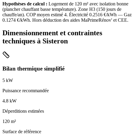
Hypothèses de calcul :
Logement de
120
m² avec isolation
bonne
(
plancher chauffant basse température
). Zone
H3
(
150
jours de
chauffe/an). COP moyen estimé
4
. Électricité
0.2516
€/kWh — Gaz
0.1274
€/kWh. Hors déduction des aides MaPrimeRénov' et CEE.
Dimensionnement et contraintes
techniques à
Sisteron
Bilan thermique simplifié
5
kW
Puissance recommandée
4.8
kW
Déperditions estimées
120
m²
Surface de référence