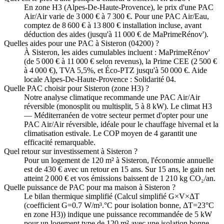
En zone H3 (Alpes-De-Haute-Provence), le prix d'une PAC
Air/Air varie de 3 000 € à 7 300 €. Pour une PAC Air/Eau,
comptez de 8 600 € à 13 800 € installation incluse, avant
déduction des aides (jusqu'à 11 000 € de MaPrimeRénov').
Quelles aides pour une PAC à Sisteron (04200) ?
À Sisteron, les aides cumulables incluent : MaPrimeRénov'
(de 5 000 € à 11 000 € selon revenus), la Prime CEE (2 500 €
à 4 000 €), TVA 5,5%, et Éco-PTZ jusqu'à 50 000 €. Aide
locale Alpes-De-Haute-Provence : Solidarité 04.
Quelle PAC choisir pour Sisteron (zone H3) ?
Notre analyse climatique recommande une PAC Air/Air
réversible (monosplit ou multisplit, 5 à 8 kW). Le climat H3
— Méditerranéen de votre secteur permet d'opter pour une
PAC Air/Air réversible, idéale pour le chauffage hivernal et la
climatisation estivale. Le COP moyen de 4 garantit une
efficacité remarquable.
Quel retour sur investissement à Sisteron ?
Pour un logement de 120 m² à Sisteron, l'économie annuelle
est de 430 € avec un retour en 15 ans. Sur 15 ans, le gain net
atteint 2 000 € et vos émissions baissent de 1 210 kg CO₂/an.
Quelle puissance de PAC pour ma maison à Sisteron ?
Le bilan thermique simplifié (Calcul simplifié G×V×ΔT
(coefficient G=0.7 W/m³.°C pour isolation bonne, ΔT=23°C
en zone H3)) indique une puissance recommandée de 5 kW
pour un logement type de 120 m² avec une isolation bonne.