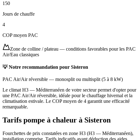
150
Jours de chauffe
4
COP moyen PAC
Zone de colline / plateau
—
conditions favorables pour les PAC
Air/Eau classiques
💡 Notre recommandation pour
Sisteron
PAC Air/Air réversible
—
monosplit ou multisplit
(
5 à 8 kW
)
Le climat H3 — Méditerranéen de votre secteur permet d'opter pour
une PAC Air/Air réversible, idéale pour le chauffage hivernal et la
climatisation estivale. Le COP moyen de 4 garantit une efficacité
remarquable.
Tarifs pompe à chaleur à
Sisteron
Fourchettes de prix constatées en zone
H3
(
H3 — Méditerranéen
),
installation comprise. Tarifs indicatifs avant déduction des aides.