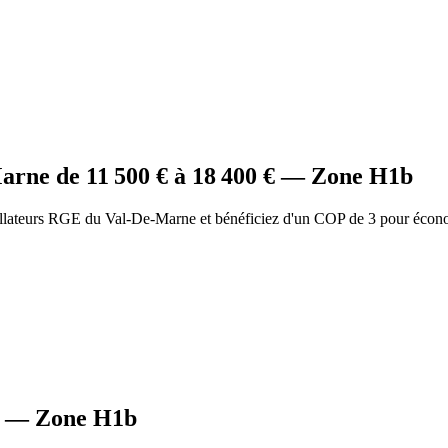
Marne
de
11 500
€ à
18 400
€ — Zone
H1b
allateurs RGE du Val-De-Marne et bénéficiez d'un COP de 3 pour écon
— Zone
H1b