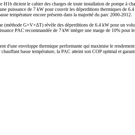
 H1b dictent le cahier des charges de toute installation de pompe à ch
 une puissance de 7 kW pour couvrir les déperditions thermiques de 6.4
basse température encore présents dans la majorité du parc 2000-2012.
rne (méthode G×V×ΔT) révèle des déperditions de 6.4 kW pour un volu
sance PAC recommandée de 7 kW intègre une marge de 10% pour les jou
nt d'une enveloppe thermique performante qui maximise le rendement d
chauffant basse température, la PAC atteint son COP optimal et garant