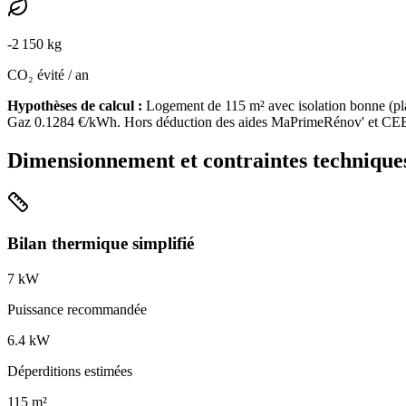
-
2 150
kg
CO₂ évité / an
Hypothèses de calcul :
Logement de
115
m² avec isolation
bonne
(
pl
Gaz
0.1284
€/kWh. Hors déduction des aides MaPrimeRénov' et CE
Dimensionnement et contraintes technique
Bilan thermique simplifié
7
kW
Puissance recommandée
6.4
kW
Déperditions estimées
115
m²