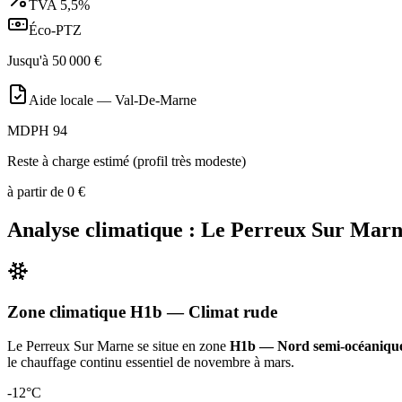
TVA
5,5%
Éco-PTZ
Jusqu'à
50 000
€
Aide locale —
Val-De-Marne
MDPH 94
Reste à charge estimé (profil très modeste)
à partir de
0
€
Analyse climatique :
Le Perreux Sur Mar
Zone climatique
H1b
— Climat
rude
Le Perreux Sur Marne
se situe en zone
H1b — Nord semi-océaniqu
le chauffage continu essentiel de novembre à mars
.
-12
°C