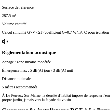
Surface de référence
287.5
m³
Volume chauffé
Calcul simplifié G×V×ΔT (coefficient G=0.7 W/m³.°C pour isolatio
Réglementation acoustique
Zonage :
zone urbaine modérée
Émergence max :
5
dB(A) jour /
3
dB(A) nuit
Distance minimale
5 mètres recommandés
À Le Perreux Sur Marne, la densité d'habitat impose de respecter l'éme
propre jardin, jamais vers la façade du voisin.