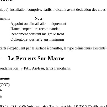
nique
), installation comprise. Tarifs indicatifs avant déduction des aides.
ximum
Note
Appoint ou climatisation uniquement
Haute température recommandée
Rendement constant malgré le froid
Obligatoire tous les 2 ans minimum
carts s'expliquent par la surface à chauffer, le type d'émetteurs existants e
AC —
Le Perreux Sur Marne
condensation
→ PAC Air/Eau,
tarifs franciliens
.
nomie
(COP)
%
%
52 kgCO₂/kWh (mix français). Tarifs : électricité
0.2516
€/kWh, gaz