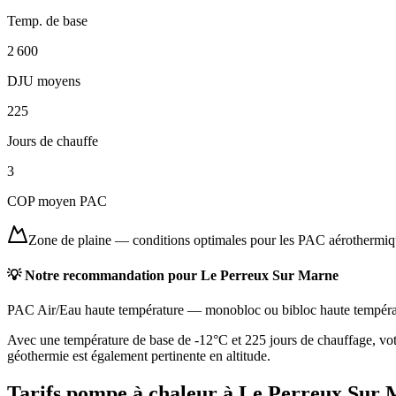
Temp. de base
2 600
DJU moyens
225
Jours de chauffe
3
COP moyen PAC
Zone de plaine
—
conditions optimales pour les PAC aérothermi
💡 Notre recommandation pour
Le Perreux Sur Marne
PAC Air/Eau haute température
—
monobloc ou bibloc haute tempéra
Avec une température de base de -12°C et 225 jours de chauffage, vot
géothermie est également pertinente en altitude.
Tarifs pompe à chaleur à
Le Perreux Sur 