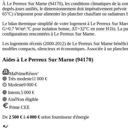
À Le Perreux Sur Marne (94170), les conditions climatiques de la zone
degrés-jours unifiés, le dimensionnement doit impérativement prévoir
65°C) s'imposent pour alimenter les plancher chauffant ou radiateurs 
Le bilan thermique simplifié de votre logement à Le Perreux Sur Ma
G=0.7 W/m³.°C pour isolation bonne, ΔT=32°C en zone H1b). La puis
configurations rencontrées à Le Perreux Sur Marne.
Les logements récents (2000-2012) de Le Perreux Sur Marne bénéficie
modèles compacts, silencieux et économiques. Associée à un plancher 
Aides à
Le Perreux Sur Marne
(
94170
)
MaPrimeRénov'
🔵 Très modeste
11 000
€
🟡 Modeste
9 000
€
🟣 Interm.
5 000
€
🔴 Aisé
Non éligible
Prime CEE
De
2 500
€
à
4 000
€
selon fournisseur d'énergie