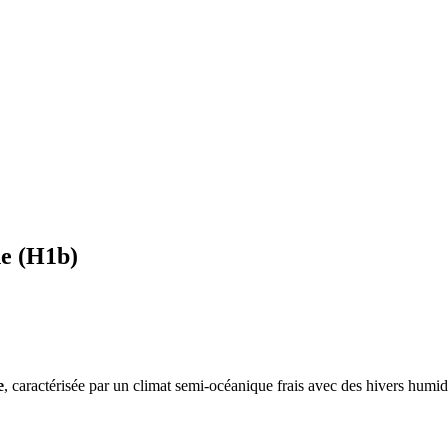
ne
(
H1b
)
e
, caractérisée par un
climat semi-océanique frais avec des hivers humide