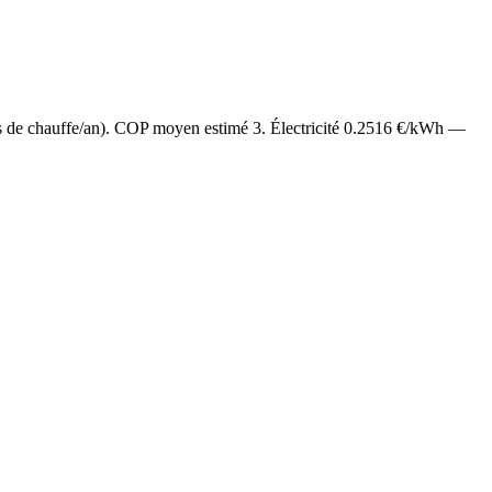
s de chauffe/an). COP moyen estimé
3
. Électricité
0.2516
€/kWh —