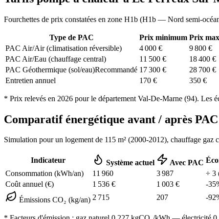
Fourchettes de prix constatées en zone
H1b
(
H1b — Nord semi-océa
Type de PAC
Prix minimum
Prix ma
PAC Air/Air (climatisation réversible)
4 000
€
9 800
€
PAC Air/Eau (chauffage central)
11 500
€
18 400
€
PAC Géothermique (sol/eau)
Recommandé
17 300
€
28 700
€
Entretien annuel
170
€
350
€
* Prix relevés en
2026
pour le département
Val-De-Marne
(
94
). Les é
Comparatif énergétique avant / après P
Simulation pour un logement de
115
m² (
2000-2012
), chauffage
gaz 
Indicateur
Éco
Système actuel
Avec PAC
Consommation (kWh/an)
11 960
3 987
÷
3
Coût annuel (€)
1 536
€
1 003
€
-
35
2 715
207
-
92
Émissions CO₂ (kg/an)
* Facteurs d'émission :
gaz naturel 0,227
kgCO₂/kWh — électricité 0,0