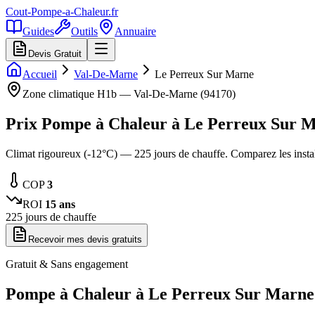
Cout-Pompe-a-Chaleur
.fr
Guides
Outils
Annuaire
Devis Gratuit
Accueil
Val-De-Marne
Le Perreux Sur Marne
Zone climatique
H1b
—
Val-De-Marne
(
94170
)
Prix Pompe à Chaleur à
Le Perreux Sur 
Climat rigoureux (-12°C) — 225 jours de chauffe. Comparez les inst
COP
3
ROI
15
ans
225
jours de chauffe
Recevoir mes devis gratuits
Gratuit & Sans engagement
Pompe à Chaleur à
Le Perreux Sur Marne