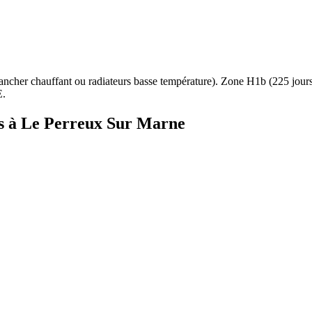
ancher chauffant ou radiateurs basse température
). Zone
H1b
(
225
jour
E.
s à
Le Perreux Sur Marne