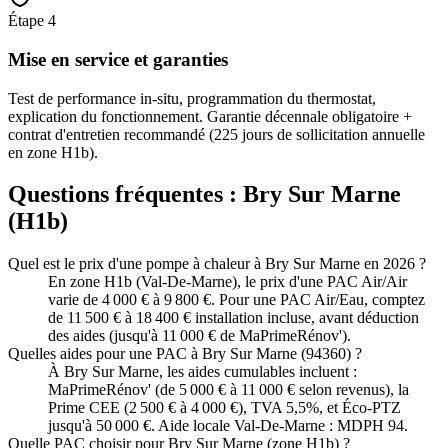
Étape
4
Mise en service et garanties
Test de performance in-situ, programmation du thermostat,
explication du fonctionnement. Garantie décennale obligatoire +
contrat d'entretien recommandé (225 jours de sollicitation annuelle
en zone H1b).
Questions fréquentes :
Bry Sur Marne
(
H1b
)
Quel est le prix d'une pompe à chaleur à Bry Sur Marne en 2026 ?
En zone H1b (Val-De-Marne), le prix d'une PAC Air/Air
varie de 4 000 € à 9 800 €. Pour une PAC Air/Eau, comptez
de 11 500 € à 18 400 € installation incluse, avant déduction
des aides (jusqu'à 11 000 € de MaPrimeRénov').
Quelles aides pour une PAC à Bry Sur Marne (94360) ?
À Bry Sur Marne, les aides cumulables incluent :
MaPrimeRénov' (de 5 000 € à 11 000 € selon revenus), la
Prime CEE (2 500 € à 4 000 €), TVA 5,5%, et Éco-PTZ
jusqu'à 50 000 €. Aide locale Val-De-Marne : MDPH 94.
Quelle PAC choisir pour Bry Sur Marne (zone H1b) ?