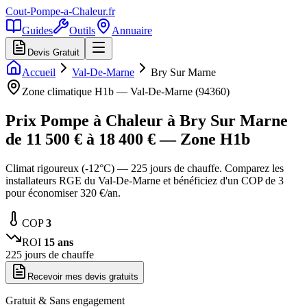
Cout-Pompe-a-Chaleur
.fr
Guides
Outils
Annuaire
Devis Gratuit
Accueil
Val-De-Marne
Bry Sur Marne
Zone climatique
H1b
—
Val-De-Marne
(
94360
)
Prix Pompe à Chaleur à
Bry Sur Marne
de
11 500
€ à
18 400
€ — Zone
H1b
Climat rigoureux (-12°C) — 225 jours de chauffe. Comparez les
installateurs RGE du Val-De-Marne et bénéficiez d'un COP de 3
pour économiser 320 €/an.
COP
3
ROI
15
ans
225
jours de chauffe
Recevoir mes devis gratuits
Gratuit & Sans engagement