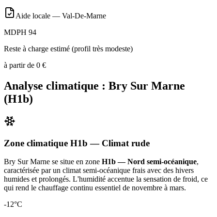
Aide locale —
Val-De-Marne
MDPH 94
Reste à charge estimé (profil très modeste)
à partir de
0
€
Analyse climatique :
Bry Sur Marne
(
H1b
)
Zone climatique
H1b
— Climat
rude
Bry Sur Marne
se situe en zone
H1b — Nord semi-océanique
,
caractérisée par un
climat semi-océanique frais avec des hivers
humides et prolongés. L'humidité accentue la sensation de froid, ce
qui rend le chauffage continu essentiel de novembre à mars
.
-12
°C