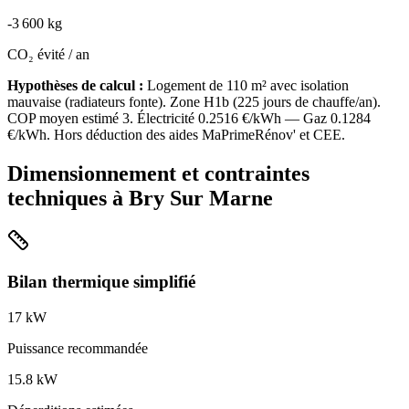
-
3 600
kg
CO₂ évité / an
Hypothèses de calcul :
Logement de
110
m² avec isolation
mauvaise
(
radiateurs fonte
). Zone
H1b
(
225
jours de chauffe/an).
COP moyen estimé
3
. Électricité
0.2516
€/kWh — Gaz
0.1284
€/kWh. Hors déduction des aides MaPrimeRénov' et CEE.
Dimensionnement et contraintes
techniques à
Bry Sur Marne
Bilan thermique simplifié
17
kW
Puissance recommandée
15.8
kW