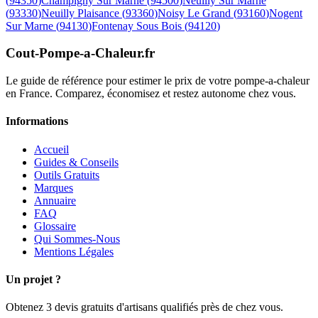
(
94350
)
Champigny Sur Marne
(
94500
)
Neuilly Sur Marne
(
93330
)
Neuilly Plaisance
(
93360
)
Noisy Le Grand
(
93160
)
Nogent
Sur Marne
(
94130
)
Fontenay Sous Bois
(
94120
)
Cout-Pompe-a-Chaleur
.fr
Le guide de référence pour estimer le prix de votre pompe-a-chaleur
en France. Comparez, économisez et restez autonome chez vous.
Informations
Accueil
Guides & Conseils
Outils Gratuits
Marques
Annuaire
FAQ
Glossaire
Qui Sommes-Nous
Mentions Légales
Un projet ?
Obtenez 3 devis gratuits d'artisans qualifiés près de chez vous.