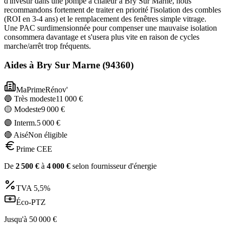
d'investir dans une pompe à chaleur à Bry Sur Marne, nous
recommandons fortement de traiter en priorité l'isolation des combles
(ROI en 3-4 ans) et le remplacement des fenêtres simple vitrage.
Une PAC surdimensionnée pour compenser une mauvaise isolation
consommera davantage et s'usera plus vite en raison de cycles
marche/arrêt trop fréquents.
Aides à
Bry Sur Marne
(
94360
)
MaPrimeRénov'
🔵 Très modeste
11 000
€
🟡 Modeste
9 000
€
🟣 Interm.
5 000
€
🔴 Aisé
Non éligible
Prime CEE
De
2 500
€
à
4 000
€
selon fournisseur d'énergie
TVA
5,5%
Éco-PTZ
Jusqu'à
50 000
€