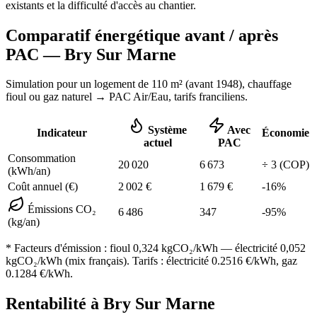
existants et la difficulté d'accès au chantier.
Comparatif énergétique avant / après
PAC —
Bry Sur Marne
Simulation pour un logement de
110
m² (
avant 1948
), chauffage
fioul ou gaz naturel
→ PAC Air/Eau,
tarifs franciliens
.
Système
Avec
Indicateur
Économie
actuel
PAC
Consommation
20 020
6 673
÷
3
(COP)
(kWh/an)
Coût annuel (€)
2 002
€
1 679
€
-
16
%
Émissions CO₂
6 486
347
-
95
%
(kg/an)
* Facteurs d'émission :
fioul 0,324
kgCO₂/kWh — électricité 0,052
kgCO₂/kWh (mix français). Tarifs : électricité
0.2516
€/kWh, gaz
0.1284
€/kWh.
Rentabilité à
Bry Sur Marne