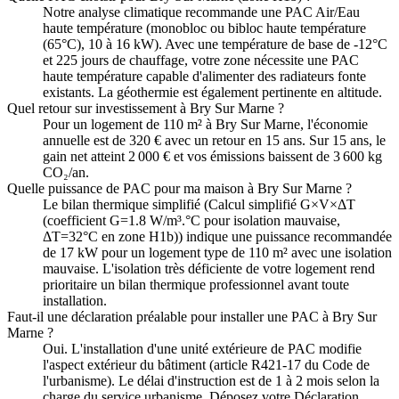
Notre analyse climatique recommande une PAC Air/Eau
haute température (monobloc ou bibloc haute température
(65°C), 10 à 16 kW). Avec une température de base de -12°C
et 225 jours de chauffage, votre zone nécessite une PAC
haute température capable d'alimenter des radiateurs fonte
existants. La géothermie est également pertinente en altitude.
Quel retour sur investissement à Bry Sur Marne ?
Pour un logement de 110 m² à Bry Sur Marne, l'économie
annuelle est de 320 € avec un retour en 15 ans. Sur 15 ans, le
gain net atteint 2 000 € et vos émissions baissent de 3 600 kg
CO₂/an.
Quelle puissance de PAC pour ma maison à Bry Sur Marne ?
Le bilan thermique simplifié (Calcul simplifié G×V×ΔT
(coefficient G=1.8 W/m³.°C pour isolation mauvaise,
ΔT=32°C en zone H1b)) indique une puissance recommandée
de 17 kW pour un logement type de 110 m² avec une isolation
mauvaise. L'isolation très déficiente de votre logement rend
prioritaire un bilan thermique professionnel avant toute
installation.
Faut-il une déclaration préalable pour installer une PAC à Bry Sur
Marne ?
Oui. L'installation d'une unité extérieure de PAC modifie
l'aspect extérieur du bâtiment (article R421-17 du Code de
l'urbanisme). Le délai d'instruction est de 1 à 2 mois selon la
charge du service urbanisme. Déposez votre Déclaration