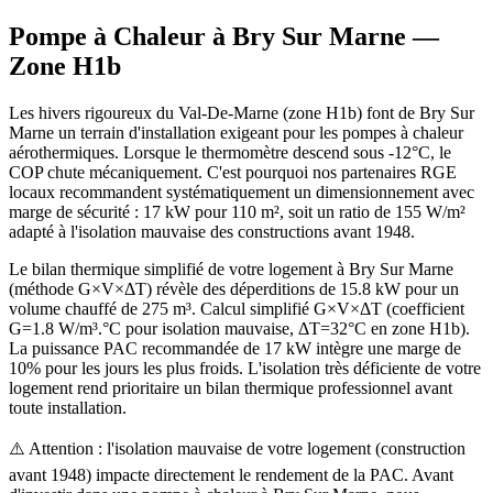
Pompe à Chaleur à
Bry Sur Marne
—
Zone
H1b
Les hivers rigoureux du Val-De-Marne (zone H1b) font de Bry Sur
Marne un terrain d'installation exigeant pour les pompes à chaleur
aérothermiques. Lorsque le thermomètre descend sous -12°C, le
COP chute mécaniquement. C'est pourquoi nos partenaires RGE
locaux recommandent systématiquement un dimensionnement avec
marge de sécurité : 17 kW pour 110 m², soit un ratio de 155 W/m²
adapté à l'isolation mauvaise des constructions avant 1948.
Le bilan thermique simplifié de votre logement à Bry Sur Marne
(méthode G×V×ΔT) révèle des déperditions de 15.8 kW pour un
volume chauffé de 275 m³. Calcul simplifié G×V×ΔT (coefficient
G=1.8 W/m³.°C pour isolation mauvaise, ΔT=32°C en zone H1b).
La puissance PAC recommandée de 17 kW intègre une marge de
10% pour les jours les plus froids. L'isolation très déficiente de votre
logement rend prioritaire un bilan thermique professionnel avant
toute installation.
⚠️ Attention : l'isolation mauvaise de votre logement (construction
avant 1948) impacte directement le rendement de la PAC. Avant