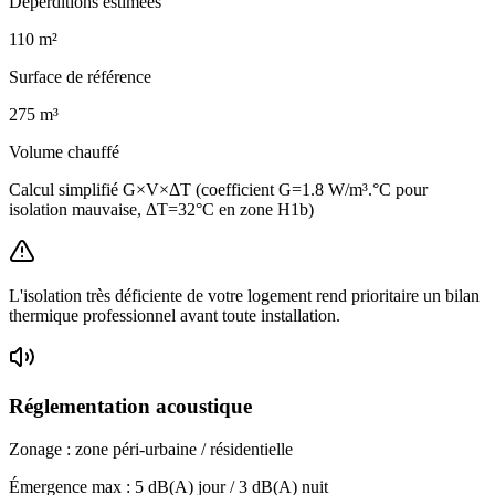
Déperditions estimées
110
m²
Surface de référence
275
m³
Volume chauffé
Calcul simplifié G×V×ΔT (coefficient G=1.8 W/m³.°C pour
isolation mauvaise, ΔT=32°C en zone H1b)
L'isolation très déficiente de votre logement rend prioritaire un bilan
thermique professionnel avant toute installation.
Réglementation acoustique
Zonage :
zone péri-urbaine / résidentielle
Émergence max :
5
dB(A) jour /
3
dB(A) nuit