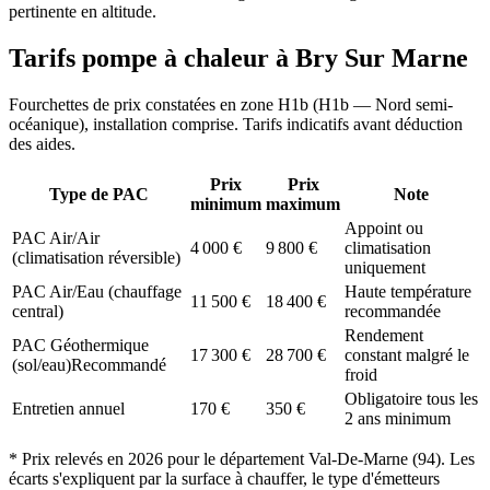
pertinente en altitude.
Tarifs pompe à chaleur à
Bry Sur Marne
Fourchettes de prix constatées en zone
H1b
(
H1b — Nord semi-
océanique
), installation comprise. Tarifs indicatifs avant déduction
des aides.
Prix
Prix
Type de PAC
Note
minimum
maximum
Appoint ou
PAC Air/Air
4 000
€
9 800
€
climatisation
(climatisation réversible)
uniquement
PAC Air/Eau (chauffage
Haute température
11 500
€
18 400
€
central)
recommandée
Rendement
PAC Géothermique
17 300
€
28 700
€
constant malgré le
(sol/eau)
Recommandé
froid
Obligatoire tous les
Entretien annuel
170
€
350
€
2 ans minimum
* Prix relevés en
2026
pour le département
Val-De-Marne
(
94
). Les
écarts s'expliquent par la surface à chauffer, le type d'émetteurs