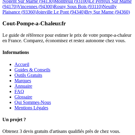
Nogent Sur Marne
(
94130
)
Montreuil
(
93100
)
Le Perreux Sur Marne
(
94170
)
Vincennes
(
94300
)
Rosny Sous Bois
(
93110
)
Neuilly
Plaisance
(
93360
)
Joinville Le Pont
(
94340
)
Bry Sur Marne
(
94360
)
Cout-Pompe-a-Chaleur
.fr
Le guide de référence pour estimer le prix de votre pompe-a-chaleur
en France. Comparez, économisez et restez autonome chez vous.
Informations
Accueil
Guides & Conseils
Outils Gratuits
Marques
Annuaire
FAQ
Glossaire
Qui Sommes-Nous
Mentions Légales
Un projet ?
Obtenez 3 devis gratuits d'artisans qualifiés près de chez vous.