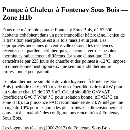
Pompe à Chaleur à
Fontenay Sous Bois
—
Zone
H1b
Dans une métropole comme Fontenay Sous Bois, où 53 300
habitants cohabitent dans un parc immobilier hétérogène, l'enjeu de
la transition énergétique est à la fois massif et urgent. Les
copropriétés anciennes du centre-ville côtoient les résidences
récentes des quartiers périphériques, chacune avec des besoins
thermiques radicalement différents. La zone climatique H1b,
caractérisée par 225 jours de chauffe et des pointes à -12°C, impose
un dimensionnement rigoureux que seul un audit thermique
professionnel peut garantir.
Le bilan thermique simplifié de votre logement à Fontenay Sous
Bois (méthode G×V×ΔT) révèle des déperditions de 6.4 kW pour
un volume chauffé de 287.5 m³. Calcul simplifié G×V×ΔT
(coefficient G=0.7 W/m³.°C pour isolation bonne, ΔT=32°C en
zone H1b). La puissance PAC recommandée de 7 kW intègre une
marge de 10% pour les jours les plus froids. Ce dimensionnement
convient à la majorité des configurations rencontrées à Fontenay
Sous Bois.
Les logements récents (2000-2012) de Fontenay Sous Bois