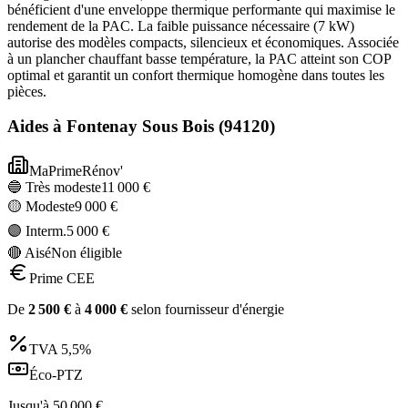
bénéficient d'une enveloppe thermique performante qui maximise le
rendement de la PAC. La faible puissance nécessaire (7 kW)
autorise des modèles compacts, silencieux et économiques. Associée
à un plancher chauffant basse température, la PAC atteint son COP
optimal et garantit un confort thermique homogène dans toutes les
pièces.
Aides à
Fontenay Sous Bois
(
94120
)
MaPrimeRénov'
🔵 Très modeste
11 000
€
🟡 Modeste
9 000
€
🟣 Interm.
5 000
€
🔴 Aisé
Non éligible
Prime CEE
De
2 500
€
à
4 000
€
selon fournisseur d'énergie
TVA
5,5%
Éco-PTZ
Jusqu'à
50 000
€