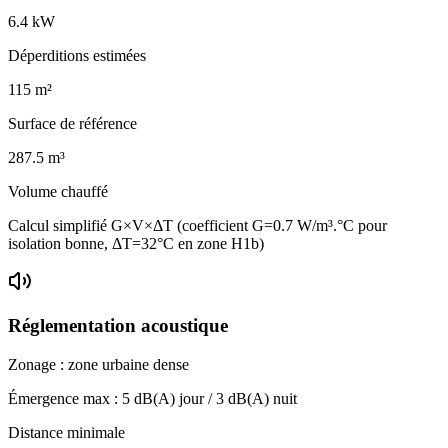
6.4
kW
Déperditions estimées
115
m²
Surface de référence
287.5
m³
Volume chauffé
Calcul simplifié G×V×ΔT (coefficient G=0.7 W/m³.°C pour
isolation bonne, ΔT=32°C en zone H1b)
Réglementation acoustique
Zonage :
zone urbaine dense
Émergence max :
5
dB(A) jour /
3
dB(A) nuit
Distance minimale