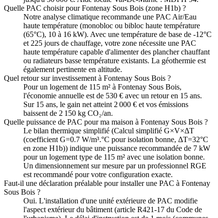
Quelle PAC choisir pour Fontenay Sous Bois (zone H1b) ?
Notre analyse climatique recommande une PAC Air/Eau
haute température (monobloc ou bibloc haute température
(65°C), 10 à 16 kW). Avec une température de base de -12°C
et 225 jours de chauffage, votre zone nécessite une PAC
haute température capable d'alimenter des plancher chauffant
ou radiateurs basse température existants. La géothermie est
également pertinente en altitude.
Quel retour sur investissement à Fontenay Sous Bois ?
Pour un logement de 115 m² à Fontenay Sous Bois,
l'économie annuelle est de 530 € avec un retour en 15 ans.
Sur 15 ans, le gain net atteint 2 000 € et vos émissions
baissent de 2 150 kg CO₂/an.
Quelle puissance de PAC pour ma maison à Fontenay Sous Bois ?
Le bilan thermique simplifié (Calcul simplifié G×V×ΔT
(coefficient G=0.7 W/m³.°C pour isolation bonne, ΔT=32°C
en zone H1b)) indique une puissance recommandée de 7 kW
pour un logement type de 115 m² avec une isolation bonne.
Un dimensionnement sur mesure par un professionnel RGE
est recommandé pour votre configuration exacte.
Faut-il une déclaration préalable pour installer une PAC à Fontenay
Sous Bois ?
Oui. L'installation d'une unité extérieure de PAC modifie
l'aspect extérieur du bâtiment (article R421-17 du Code de