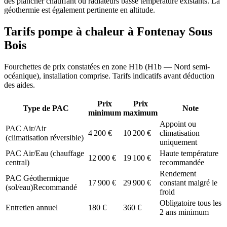
des plancher chauffant ou radiateurs basse température existants. La
géothermie est également pertinente en altitude.
Tarifs pompe à chaleur à
Fontenay Sous
Bois
Fourchettes de prix constatées en zone
H1b
(
H1b — Nord semi-
océanique
), installation comprise. Tarifs indicatifs avant déduction
des aides.
Prix
Prix
Type de PAC
Note
minimum
maximum
Appoint ou
PAC Air/Air
4 200
€
10 200
€
climatisation
(climatisation réversible)
uniquement
PAC Air/Eau (chauffage
Haute température
12 000
€
19 100
€
central)
recommandée
Rendement
PAC Géothermique
17 900
€
29 900
€
constant malgré le
(sol/eau)
Recommandé
froid
Obligatoire tous les
Entretien annuel
180
€
360
€
2 ans minimum