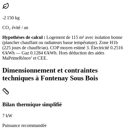
-
2 150
kg
CO₂ évité / an
Hypothèses de calcul :
Logement de
115
m² avec isolation
bonne
(
plancher chauffant ou radiateurs basse température
). Zone
H1b
(
225
jours de chauffe/an). COP moyen estimé
3
. Électricité
0.2516
€/kWh — Gaz
0.1284
€/kWh. Hors déduction des aides
MaPrimeRénov' et CEE.
Dimensionnement et contraintes
techniques à
Fontenay Sous Bois
Bilan thermique simplifié
7
kW
Puissance recommandée