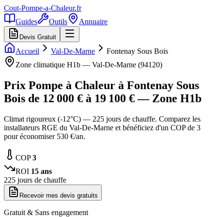
Cout-Pompe-a-Chaleur
.fr
Guides
Outils
Annuaire
Devis Gratuit
Accueil
Val-De-Marne
Fontenay Sous Bois
Zone climatique
H1b
—
Val-De-Marne
(
94120
)
Prix Pompe à Chaleur à
Fontenay Sous
Bois
de
12 000
€ à
19 100
€ — Zone
H1b
Climat rigoureux (-12°C) — 225 jours de chauffe. Comparez les
installateurs RGE du Val-De-Marne et bénéficiez d'un COP de 3
pour économiser 530 €/an.
COP
3
ROI
15
ans
225
jours de chauffe
Recevoir mes devis gratuits
Gratuit & Sans engagement