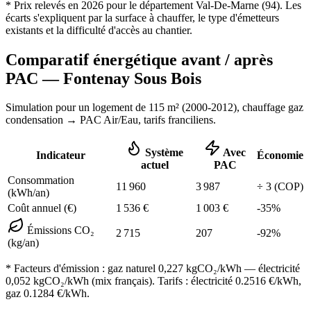
* Prix relevés en
2026
pour le département
Val-De-Marne
(
94
). Les
écarts s'expliquent par la surface à chauffer, le type d'émetteurs
existants et la difficulté d'accès au chantier.
Comparatif énergétique avant / après
PAC —
Fontenay Sous Bois
Simulation pour un logement de
115
m² (
2000-2012
), chauffage
gaz
condensation
→ PAC Air/Eau,
tarifs franciliens
.
Système
Avec
Indicateur
Économie
actuel
PAC
Consommation
11 960
3 987
÷
3
(COP)
(kWh/an)
Coût annuel (€)
1 536
€
1 003
€
-
35
%
Émissions CO₂
2 715
207
-
92
%
(kg/an)
* Facteurs d'émission :
gaz naturel 0,227
kgCO₂/kWh — électricité
0,052 kgCO₂/kWh (mix français). Tarifs : électricité
0.2516
€/kWh,
gaz
0.1284
€/kWh.