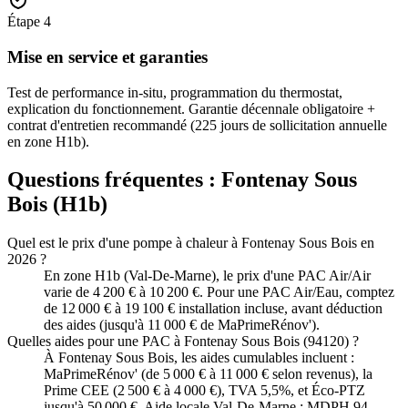
Étape
4
Mise en service et garanties
Test de performance in-situ, programmation du thermostat,
explication du fonctionnement. Garantie décennale obligatoire +
contrat d'entretien recommandé (225 jours de sollicitation annuelle
en zone H1b).
Questions fréquentes :
Fontenay Sous
Bois
(
H1b
)
Quel est le prix d'une pompe à chaleur à Fontenay Sous Bois en
2026 ?
En zone H1b (Val-De-Marne), le prix d'une PAC Air/Air
varie de 4 200 € à 10 200 €. Pour une PAC Air/Eau, comptez
de 12 000 € à 19 100 € installation incluse, avant déduction
des aides (jusqu'à 11 000 € de MaPrimeRénov').
Quelles aides pour une PAC à Fontenay Sous Bois (94120) ?
À Fontenay Sous Bois, les aides cumulables incluent :
MaPrimeRénov' (de 5 000 € à 11 000 € selon revenus), la
Prime CEE (2 500 € à 4 000 €), TVA 5,5%, et Éco-PTZ
jusqu'à 50 000 €. Aide locale Val-De-Marne : MDPH 94.