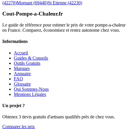
(
42270
)
Mornant
(
69440
)
St Etienne
(
42230
)
Cout-Pompe-a-Chaleur
.fr
Le guide de référence pour estimer le prix de votre pompe-a-chaleur
en France. Comparez, économisez et restez autonome chez vous.
Informations
Accueil
Guides & Conseils
Outils Gratuits
Marques
Annuaire
FAQ
Glossaire
Qui Sommes-Nous
Mentions Légales
Un projet ?
Obtenez 3 devis gratuits d'artisans qualifiés près de chez vous.
Comparer les prix