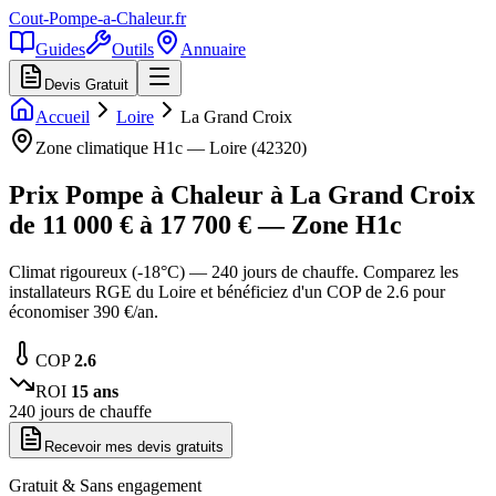
Cout-Pompe-a-Chaleur
.fr
Guides
Outils
Annuaire
Devis Gratuit
Accueil
Loire
La Grand Croix
Zone climatique
H1c
—
Loire
(
42320
)
Prix Pompe à Chaleur à
La Grand Croix
de
11 000
€ à
17 700
€ — Zone
H1c
Climat rigoureux (-18°C) — 240 jours de chauffe. Comparez les
installateurs RGE du Loire et bénéficiez d'un COP de 2.6 pour
économiser 390 €/an.
COP
2.6
ROI
15
ans
240
jours de chauffe
Recevoir mes devis gratuits
Gratuit & Sans engagement