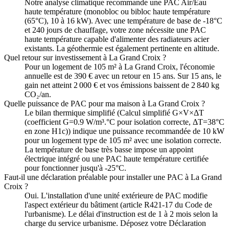
Notre analyse climatique recommande une PAC Air/Eau
haute température (monobloc ou bibloc haute température
(65°C), 10 à 16 kW). Avec une température de base de -18°C
et 240 jours de chauffage, votre zone nécessite une PAC
haute température capable d'alimenter des radiateurs acier
existants. La géothermie est également pertinente en altitude.
Quel retour sur investissement à La Grand Croix ?
Pour un logement de 105 m² à La Grand Croix, l'économie
annuelle est de 390 € avec un retour en 15 ans. Sur 15 ans, le
gain net atteint 2 000 € et vos émissions baissent de 2 840 kg
CO₂/an.
Quelle puissance de PAC pour ma maison à La Grand Croix ?
Le bilan thermique simplifié (Calcul simplifié G×V×ΔT
(coefficient G=0.9 W/m³.°C pour isolation correcte, ΔT=38°C
en zone H1c)) indique une puissance recommandée de 10 kW
pour un logement type de 105 m² avec une isolation correcte.
La température de base très basse impose un appoint
électrique intégré ou une PAC haute température certifiée
pour fonctionner jusqu'à -25°C.
Faut-il une déclaration préalable pour installer une PAC à La Grand
Croix ?
Oui. L'installation d'une unité extérieure de PAC modifie
l'aspect extérieur du bâtiment (article R421-17 du Code de
l'urbanisme). Le délai d'instruction est de 1 à 2 mois selon la
charge du service urbanisme. Déposez votre Déclaration