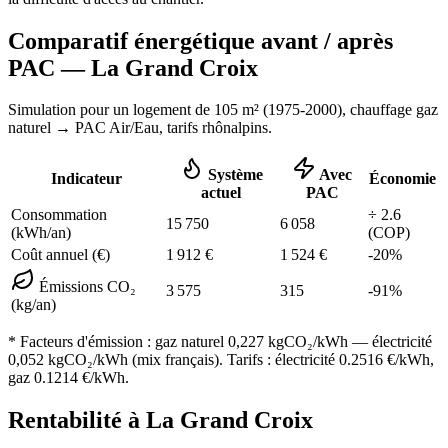
Comparatif énergétique avant / après
PAC —
La Grand Croix
Simulation pour un logement de
105
m² (
1975-2000
), chauffage
gaz
naturel
→ PAC Air/Eau,
tarifs rhônalpins
.
Système
Avec
Indicateur
Économie
actuel
PAC
Consommation
÷
2.6
15 750
6 058
(kWh/an)
(COP)
Coût annuel (€)
1 912
€
1 524
€
-
20
%
Émissions CO₂
3 575
315
-
91
%
(kg/an)
* Facteurs d'émission :
gaz naturel 0,227
kgCO₂/kWh — électricité
0,052 kgCO₂/kWh (mix français). Tarifs : électricité
0.2516
€/kWh,
gaz
0.1214
€/kWh.
Rentabilité à
La Grand Croix