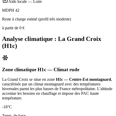
Aide locale —
Loire
MDPH 42
Reste à charge estimé (profil très modeste)
à partir de
0
€
Analyse climatique :
La Grand Croix
(
H1c
)
Zone climatique
H1c
— Climat
rude
La Grand Croix
se situe en zone
H1c — Centre-Est montagnard
,
caractérisée par un
climat montagnard avec des températures
hivernales parmi les plus basses de France métropolitaine. L'altitude
accentue les besoins en chauffage et impose des PAC haute
température
.
-18
°C
Temp. de base