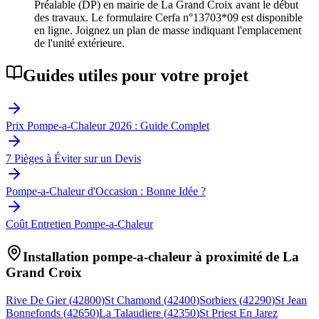
Préalable (DP) en mairie de La Grand Croix avant le début
des travaux. Le formulaire Cerfa n°13703*09 est disponible
en ligne. Joignez un plan de masse indiquant l'emplacement
de l'unité extérieure.
Guides utiles pour votre projet
Prix Pompe-a-Chaleur 2026 : Guide Complet
7 Pièges à Éviter sur un Devis
Pompe-a-Chaleur d'Occasion : Bonne Idée ?
Coût Entretien Pompe-a-Chaleur
Installation pompe-a-chaleur à proximité de
La
Grand Croix
Rive De Gier
(
42800
)
St Chamond
(
42400
)
Sorbiers
(
42290
)
St Jean
Bonnefonds
(
42650
)
La Talaudiere
(
42350
)
St Priest En Jarez