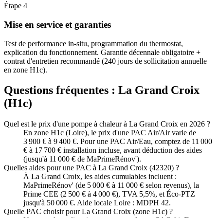
Étape
4
Mise en service et garanties
Test de performance in-situ, programmation du thermostat,
explication du fonctionnement. Garantie décennale obligatoire +
contrat d'entretien recommandé (240 jours de sollicitation annuelle
en zone H1c).
Questions fréquentes :
La Grand Croix
(
H1c
)
Quel est le prix d'une pompe à chaleur à La Grand Croix en 2026 ?
En zone H1c (Loire), le prix d'une PAC Air/Air varie de
3 900 € à 9 400 €. Pour une PAC Air/Eau, comptez de 11 000
€ à 17 700 € installation incluse, avant déduction des aides
(jusqu'à 11 000 € de MaPrimeRénov').
Quelles aides pour une PAC à La Grand Croix (42320) ?
À La Grand Croix, les aides cumulables incluent :
MaPrimeRénov' (de 5 000 € à 11 000 € selon revenus), la
Prime CEE (2 500 € à 4 000 €), TVA 5,5%, et Éco-PTZ
jusqu'à 50 000 €. Aide locale Loire : MDPH 42.
Quelle PAC choisir pour La Grand Croix (zone H1c) ?