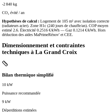
-
2 840
kg
CO₂ évité / an
Hypothèses de calcul :
Logement de
105
m² avec isolation
correcte
(
radiateurs acier
). Zone
H1c
(
240
jours de chauffe/an). COP moyen
estimé
2.6
. Électricité
0.2516
€/kWh — Gaz
0.1214
€/kWh. Hors
déduction des aides MaPrimeRénov' et CEE.
Dimensionnement et contraintes
techniques à
La Grand Croix
Bilan thermique simplifié
10
kW
Puissance recommandée
9
kW
Déperditions estimées