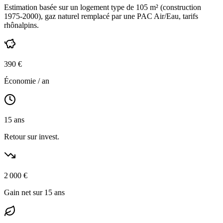
Estimation basée sur un logement type de
105
m² (construction
1975-2000
),
gaz naturel
remplacé par une PAC Air/Eau,
tarifs
rhônalpins
.
390
€
Économie / an
15
ans
Retour sur invest.
2 000
€
Gain net sur 15 ans