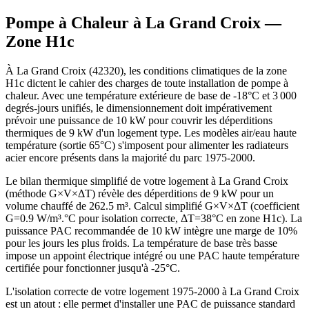
Pompe à Chaleur à
La Grand Croix
—
Zone
H1c
À La Grand Croix (42320), les conditions climatiques de la zone
H1c dictent le cahier des charges de toute installation de pompe à
chaleur. Avec une température extérieure de base de -18°C et 3 000
degrés-jours unifiés, le dimensionnement doit impérativement
prévoir une puissance de 10 kW pour couvrir les déperditions
thermiques de 9 kW d'un logement type. Les modèles air/eau haute
température (sortie 65°C) s'imposent pour alimenter les radiateurs
acier encore présents dans la majorité du parc 1975-2000.
Le bilan thermique simplifié de votre logement à La Grand Croix
(méthode G×V×ΔT) révèle des déperditions de 9 kW pour un
volume chauffé de 262.5 m³. Calcul simplifié G×V×ΔT (coefficient
G=0.9 W/m³.°C pour isolation correcte, ΔT=38°C en zone H1c). La
puissance PAC recommandée de 10 kW intègre une marge de 10%
pour les jours les plus froids. La température de base très basse
impose un appoint électrique intégré ou une PAC haute température
certifiée pour fonctionner jusqu'à -25°C.
L'isolation correcte de votre logement 1975-2000 à La Grand Croix
est un atout : elle permet d'installer une PAC de puissance standard