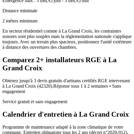
Émergence max :
5
dB(A) jour /
3
dB(A) nuit
Distance minimale
2 mètres minimum
En secteur résidentiel comme à La Grand Croix, les contraintes
sonores sont plus souples mais la réglementation nationale s'applique
toujours. Avec un terrain plus spacieux, positionnez l'unité extérieure
à distance des ouvertures des chambres.
Comparez
2+
installateurs RGE à
La
Grand Croix
Obtenez jusqu'à 3 devis gratuits d'artisans certifiés RGE intervenant
à
La Grand Croix
(
42320
).
Réponse sous
1 à 2 semaines
• Sans
engagement
Service gratuit et sans engagement
Calendrier d'entretien à
La Grand Croix
Programme de maintenance adapté à la zone climatique de votre
commune. Entretien obligatoire tous les 2 ans (décret n°2020-912).