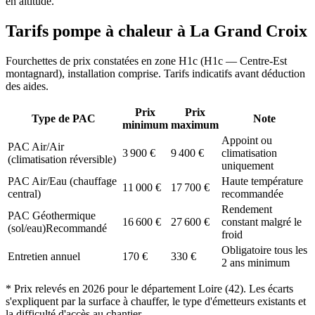
en altitude.
Tarifs pompe à chaleur à
La Grand Croix
Fourchettes de prix constatées en zone
H1c
(
H1c — Centre-Est
montagnard
), installation comprise. Tarifs indicatifs avant déduction
des aides.
Prix
Prix
Type de PAC
Note
minimum
maximum
Appoint ou
PAC Air/Air
3 900
€
9 400
€
climatisation
(climatisation réversible)
uniquement
PAC Air/Eau (chauffage
Haute température
11 000
€
17 700
€
central)
recommandée
Rendement
PAC Géothermique
16 600
€
27 600
€
constant malgré le
(sol/eau)
Recommandé
froid
Obligatoire tous les
Entretien annuel
170
€
330
€
2 ans minimum
* Prix relevés en
2026
pour le département
Loire
(
42
). Les écarts
s'expliquent par la surface à chauffer, le type d'émetteurs existants et
la difficulté d'accès au chantier.