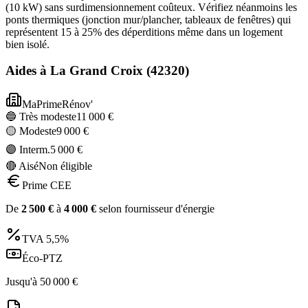
(10 kW) sans surdimensionnement coûteux. Vérifiez néanmoins les
ponts thermiques (jonction mur/plancher, tableaux de fenêtres) qui
représentent 15 à 25% des déperditions même dans un logement
bien isolé.
Aides à
La Grand Croix
(
42320
)
MaPrimeRénov'
🔵 Très modeste
11 000
€
🟡 Modeste
9 000
€
🟣 Interm.
5 000
€
🔴 Aisé
Non éligible
Prime CEE
De
2 500
€
à
4 000
€
selon fournisseur d'énergie
TVA
5,5%
Éco-PTZ
Jusqu'à
50 000
€