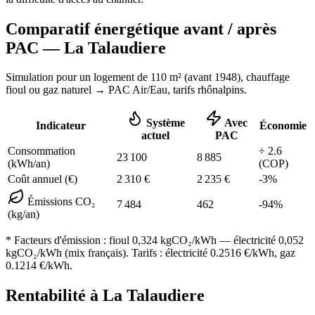
Comparatif énergétique avant / après
PAC —
La Talaudiere
Simulation pour un logement de
110
m² (
avant 1948
), chauffage
fioul ou gaz naturel
→ PAC Air/Eau,
tarifs rhônalpins
.
Système
Avec
Indicateur
Économie
actuel
PAC
Consommation
÷
2.6
23 100
8 885
(kWh/an)
(COP)
Coût annuel (€)
2 310
€
2 235
€
-
3
%
Émissions CO₂
7 484
462
-
94
%
(kg/an)
* Facteurs d'émission :
fioul 0,324
kgCO₂/kWh — électricité 0,052
kgCO₂/kWh (mix français). Tarifs : électricité
0.2516
€/kWh, gaz
0.1214
€/kWh.
Rentabilité à
La Talaudiere