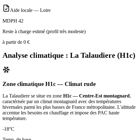
Aide locale —
Loire
MDPH 42
Reste à charge estimé (profil très modeste)
à partir de
0
€
Analyse climatique :
La Talaudiere
(
H1c
)
Zone climatique
H1c
— Climat
rude
La Talaudiere
se situe en zone
H1c — Centre-Est montagnard
,
caractérisée par un
climat montagnard avec des températures
hivernales parmi les plus basses de France métropolitaine. L'altitude
accentue les besoins en chauffage et impose des PAC haute
température
.
-18
°C
Temp. de base