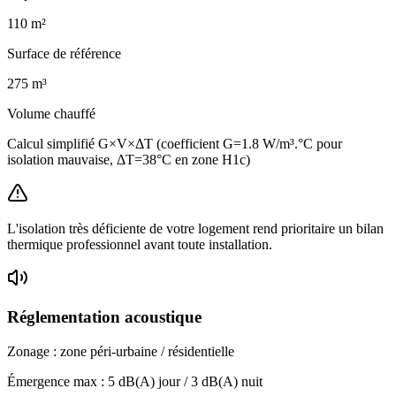
110
m²
Surface de référence
275
m³
Volume chauffé
Calcul simplifié G×V×ΔT (coefficient G=1.8 W/m³.°C pour
isolation mauvaise, ΔT=38°C en zone H1c)
L'isolation très déficiente de votre logement rend prioritaire un bilan
thermique professionnel avant toute installation.
Réglementation acoustique
Zonage :
zone péri-urbaine / résidentielle
Émergence max :
5
dB(A) jour /
3
dB(A) nuit