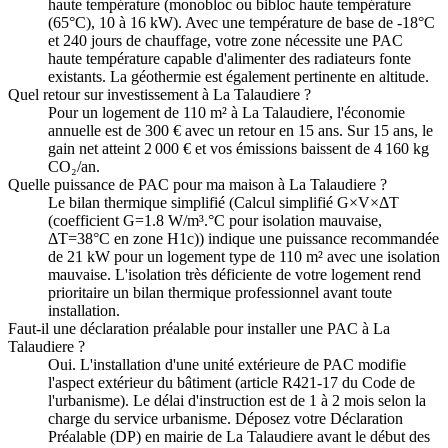
haute température (monobloc ou bibloc haute température
(65°C), 10 à 16 kW). Avec une température de base de -18°C
et 240 jours de chauffage, votre zone nécessite une PAC
haute température capable d'alimenter des radiateurs fonte
existants. La géothermie est également pertinente en altitude.
Quel retour sur investissement à La Talaudiere ?
Pour un logement de 110 m² à La Talaudiere, l'économie
annuelle est de 300 € avec un retour en 15 ans. Sur 15 ans, le
gain net atteint 2 000 € et vos émissions baissent de 4 160 kg
CO₂/an.
Quelle puissance de PAC pour ma maison à La Talaudiere ?
Le bilan thermique simplifié (Calcul simplifié G×V×ΔT
(coefficient G=1.8 W/m³.°C pour isolation mauvaise,
ΔT=38°C en zone H1c)) indique une puissance recommandée
de 21 kW pour un logement type de 110 m² avec une isolation
mauvaise. L'isolation très déficiente de votre logement rend
prioritaire un bilan thermique professionnel avant toute
installation.
Faut-il une déclaration préalable pour installer une PAC à La
Talaudiere ?
Oui. L'installation d'une unité extérieure de PAC modifie
l'aspect extérieur du bâtiment (article R421-17 du Code de
l'urbanisme). Le délai d'instruction est de 1 à 2 mois selon la
charge du service urbanisme. Déposez votre Déclaration
Préalable (DP) en mairie de La Talaudiere avant le début des