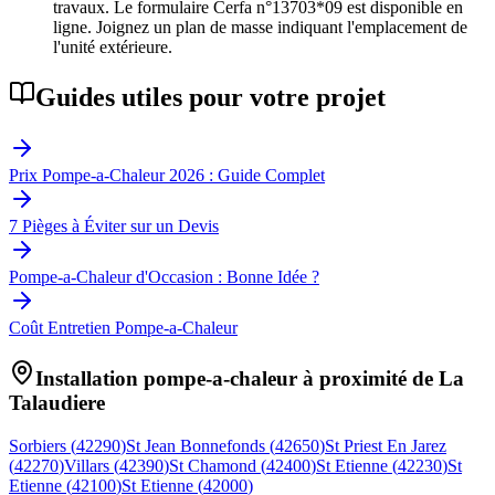
travaux. Le formulaire Cerfa n°13703*09 est disponible en
ligne. Joignez un plan de masse indiquant l'emplacement de
l'unité extérieure.
Guides utiles pour votre projet
Prix Pompe-a-Chaleur 2026 : Guide Complet
7 Pièges à Éviter sur un Devis
Pompe-a-Chaleur d'Occasion : Bonne Idée ?
Coût Entretien Pompe-a-Chaleur
Installation pompe-a-chaleur à proximité de
La
Talaudiere
Sorbiers
(
42290
)
St Jean Bonnefonds
(
42650
)
St Priest En Jarez
(
42270
)
Villars
(
42390
)
St Chamond
(
42400
)
St Etienne
(
42230
)
St
Etienne
(
42100
)
St Etienne
(
42000
)