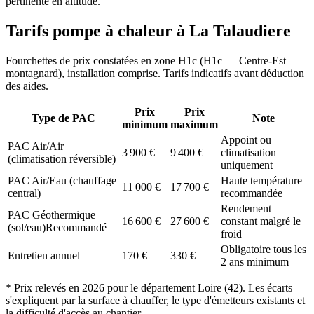
pertinente en altitude.
Tarifs pompe à chaleur à
La Talaudiere
Fourchettes de prix constatées en zone
H1c
(
H1c — Centre-Est
montagnard
), installation comprise. Tarifs indicatifs avant déduction
des aides.
Prix
Prix
Type de PAC
Note
minimum
maximum
Appoint ou
PAC Air/Air
3 900
€
9 400
€
climatisation
(climatisation réversible)
uniquement
PAC Air/Eau (chauffage
Haute température
11 000
€
17 700
€
central)
recommandée
Rendement
PAC Géothermique
16 600
€
27 600
€
constant malgré le
(sol/eau)
Recommandé
froid
Obligatoire tous les
Entretien annuel
170
€
330
€
2 ans minimum
* Prix relevés en
2026
pour le département
Loire
(
42
). Les écarts
s'expliquent par la surface à chauffer, le type d'émetteurs existants et
la difficulté d'accès au chantier.