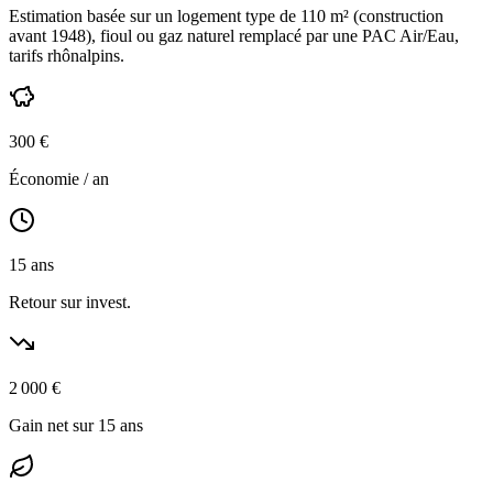
Estimation basée sur un logement type de
110
m² (construction
avant 1948
),
fioul ou gaz naturel
remplacé par une PAC Air/Eau,
tarifs rhônalpins
.
300
€
Économie / an
15
ans
Retour sur invest.
2 000
€
Gain net sur 15 ans