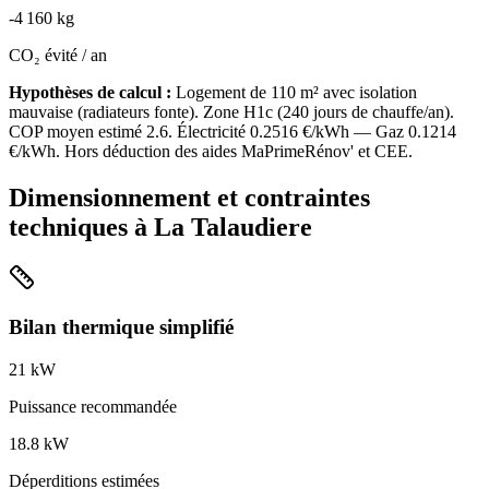
-
4 160
kg
CO₂ évité / an
Hypothèses de calcul :
Logement de
110
m² avec isolation
mauvaise
(
radiateurs fonte
). Zone
H1c
(
240
jours de chauffe/an).
COP moyen estimé
2.6
. Électricité
0.2516
€/kWh — Gaz
0.1214
€/kWh. Hors déduction des aides MaPrimeRénov' et CEE.
Dimensionnement et contraintes
techniques à
La Talaudiere
Bilan thermique simplifié
21
kW
Puissance recommandée
18.8
kW
Déperditions estimées