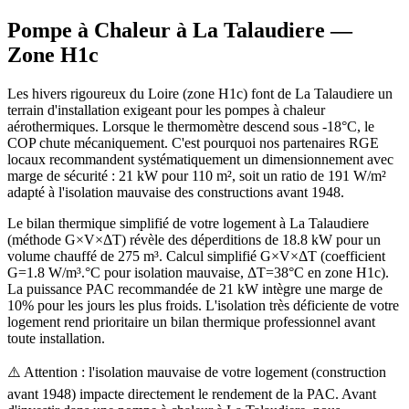
Pompe à Chaleur à
La Talaudiere
—
Zone
H1c
Les hivers rigoureux du Loire (zone H1c) font de La Talaudiere un
terrain d'installation exigeant pour les pompes à chaleur
aérothermiques. Lorsque le thermomètre descend sous -18°C, le
COP chute mécaniquement. C'est pourquoi nos partenaires RGE
locaux recommandent systématiquement un dimensionnement avec
marge de sécurité : 21 kW pour 110 m², soit un ratio de 191 W/m²
adapté à l'isolation mauvaise des constructions avant 1948.
Le bilan thermique simplifié de votre logement à La Talaudiere
(méthode G×V×ΔT) révèle des déperditions de 18.8 kW pour un
volume chauffé de 275 m³. Calcul simplifié G×V×ΔT (coefficient
G=1.8 W/m³.°C pour isolation mauvaise, ΔT=38°C en zone H1c).
La puissance PAC recommandée de 21 kW intègre une marge de
10% pour les jours les plus froids. L'isolation très déficiente de votre
logement rend prioritaire un bilan thermique professionnel avant
toute installation.
⚠️ Attention : l'isolation mauvaise de votre logement (construction
avant 1948) impacte directement le rendement de la PAC. Avant