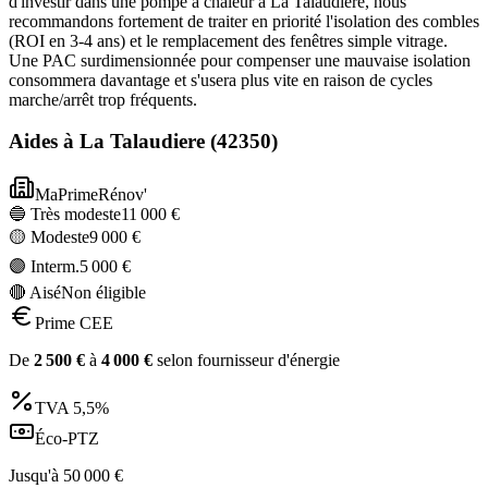
d'investir dans une pompe à chaleur à La Talaudiere, nous
recommandons fortement de traiter en priorité l'isolation des combles
(ROI en 3-4 ans) et le remplacement des fenêtres simple vitrage.
Une PAC surdimensionnée pour compenser une mauvaise isolation
consommera davantage et s'usera plus vite en raison de cycles
marche/arrêt trop fréquents.
Aides à
La Talaudiere
(
42350
)
MaPrimeRénov'
🔵 Très modeste
11 000
€
🟡 Modeste
9 000
€
🟣 Interm.
5 000
€
🔴 Aisé
Non éligible
Prime CEE
De
2 500
€
à
4 000
€
selon fournisseur d'énergie
TVA
5,5%
Éco-PTZ
Jusqu'à
50 000
€