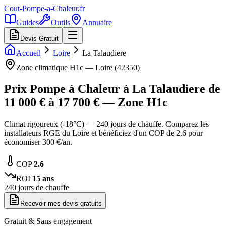
Cout-Pompe-a-Chaleur
.fr
Guides
Outils
Annuaire
Devis Gratuit
Accueil
Loire
La Talaudiere
Zone climatique
H1c
—
Loire
(
42350
)
Prix Pompe à Chaleur à
La Talaudiere
de
11 000
€ à
17 700
€ — Zone
H1c
Climat rigoureux (-18°C) — 240 jours de chauffe. Comparez les
installateurs RGE du Loire et bénéficiez d'un COP de 2.6 pour
économiser 300 €/an.
COP
2.6
ROI
15
ans
240
jours de chauffe
Recevoir mes devis gratuits
Gratuit & Sans engagement