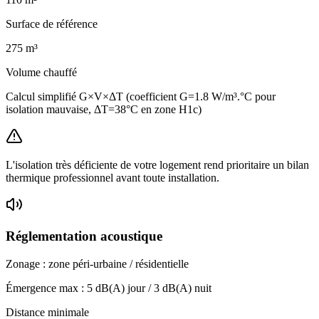
Surface de référence
275
m³
Volume chauffé
Calcul simplifié G×V×ΔT (coefficient G=1.8 W/m³.°C pour
isolation mauvaise, ΔT=38°C en zone H1c)
L'isolation très déficiente de votre logement rend prioritaire un bilan
thermique professionnel avant toute installation.
Réglementation acoustique
Zonage :
zone péri-urbaine / résidentielle
Émergence max :
5
dB(A) jour /
3
dB(A) nuit
Distance minimale