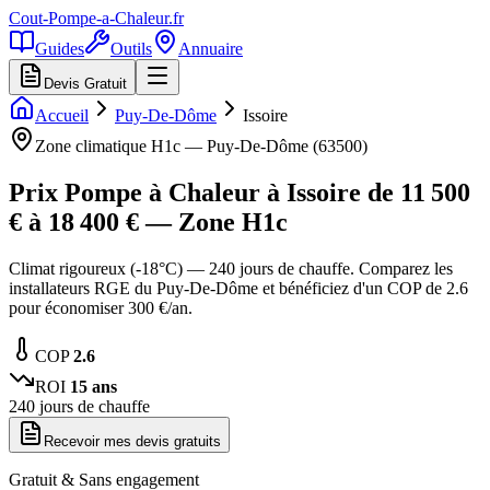
Cout-Pompe-a-Chaleur
.fr
Guides
Outils
Annuaire
Devis Gratuit
Accueil
Puy-De-Dôme
Issoire
Zone climatique
H1c
—
Puy-De-Dôme
(
63500
)
Prix Pompe à Chaleur à
Issoire
de
11 500
€ à
18 400
€ — Zone
H1c
Climat rigoureux (-18°C) — 240 jours de chauffe. Comparez les
installateurs RGE du Puy-De-Dôme et bénéficiez d'un COP de 2.6
pour économiser 300 €/an.
COP
2.6
ROI
15
ans
240
jours de chauffe
Recevoir mes devis gratuits
Gratuit & Sans engagement