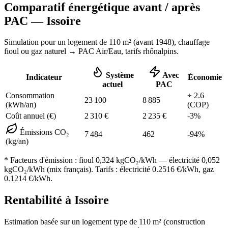
Comparatif énergétique avant / après
PAC —
Issoire
Simulation pour un logement de
110
m² (
avant 1948
), chauffage
fioul ou gaz naturel
→ PAC Air/Eau,
tarifs rhônalpins
.
Système
Avec
Indicateur
Économie
actuel
PAC
Consommation
÷
2.6
23 100
8 885
(kWh/an)
(COP)
Coût annuel (€)
2 310
€
2 235
€
-
3
%
Émissions CO₂
7 484
462
-
94
%
(kg/an)
* Facteurs d'émission :
fioul 0,324
kgCO₂/kWh — électricité 0,052
kgCO₂/kWh (mix français). Tarifs : électricité
0.2516
€/kWh, gaz
0.1214
€/kWh.
Rentabilité à
Issoire
Estimation basée sur un logement type de
110
m² (construction