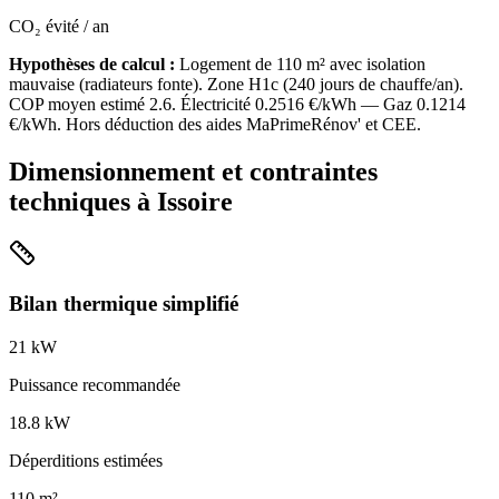
CO₂ évité / an
Hypothèses de calcul :
Logement de
110
m² avec isolation
mauvaise
(
radiateurs fonte
). Zone
H1c
(
240
jours de chauffe/an).
COP moyen estimé
2.6
. Électricité
0.2516
€/kWh — Gaz
0.1214
€/kWh. Hors déduction des aides MaPrimeRénov' et CEE.
Dimensionnement et contraintes
techniques à
Issoire
Bilan thermique simplifié
21
kW
Puissance recommandée
18.8
kW
Déperditions estimées
110
m²