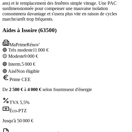
ans) et le remplacement des fenêtres simple vitrage. Une PAC
surdimensionnée pour compenser une mauvaise isolation
consommera davantage et s'usera plus vite en raison de cycles
marche/arrêt trop fréquents.
Aides à
Issoire
(
63500
)
MaPrimeRénov'
🔵 Très modeste
11 000
€
🟡 Modeste
9 000
€
🟣 Interm.
5 000
€
🔴 Aisé
Non éligible
Prime CEE
De
2 500
€
à
4 000
€
selon fournisseur d'énergie
TVA
5,5%
Éco-PTZ
Jusqu'à
50 000
€