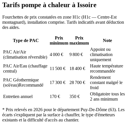
Tarifs pompe à chaleur à
Issoire
Fourchettes de prix constatées en zone
H1c
(
H1c — Centre-Est
montagnard
), installation comprise. Tarifs indicatifs avant déduction
des aides.
Prix
Prix
Type de PAC
Note
minimum
maximum
Appoint ou
PAC Air/Air
4 000
€
9 800
€
climatisation
(climatisation réversible)
uniquement
PAC Air/Eau (chauffage
Haute température
11 500
€
18 400
€
central)
recommandée
Rendement
PAC Géothermique
17 300
€
28 700
€
constant malgré le
(sol/eau)
Recommandé
froid
Obligatoire tous les
Entretien annuel
170
€
350
€
2 ans minimum
* Prix relevés en
2026
pour le département
Puy-De-Dôme
(
63
). Les
écarts s'expliquent par la surface à chauffer, le type d'émetteurs
existants et la difficulté d'accès au chantier.