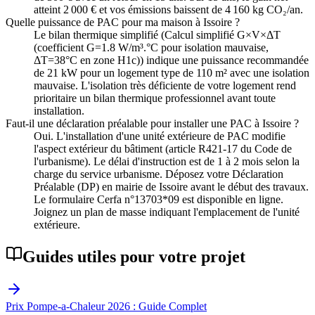
atteint 2 000 € et vos émissions baissent de 4 160 kg CO₂/an.
Quelle puissance de PAC pour ma maison à Issoire ?
Le bilan thermique simplifié (Calcul simplifié G×V×ΔT
(coefficient G=1.8 W/m³.°C pour isolation mauvaise,
ΔT=38°C en zone H1c)) indique une puissance recommandée
de 21 kW pour un logement type de 110 m² avec une isolation
mauvaise. L'isolation très déficiente de votre logement rend
prioritaire un bilan thermique professionnel avant toute
installation.
Faut-il une déclaration préalable pour installer une PAC à Issoire ?
Oui. L'installation d'une unité extérieure de PAC modifie
l'aspect extérieur du bâtiment (article R421-17 du Code de
l'urbanisme). Le délai d'instruction est de 1 à 2 mois selon la
charge du service urbanisme. Déposez votre Déclaration
Préalable (DP) en mairie de Issoire avant le début des travaux.
Le formulaire Cerfa n°13703*09 est disponible en ligne.
Joignez un plan de masse indiquant l'emplacement de l'unité
extérieure.
Guides utiles pour votre projet
Prix Pompe-a-Chaleur 2026 : Guide Complet