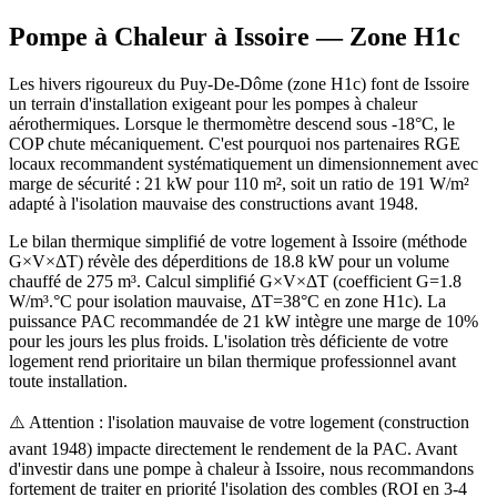
Pompe à Chaleur à
Issoire
— Zone
H1c
Les hivers rigoureux du Puy-De-Dôme (zone H1c) font de Issoire
un terrain d'installation exigeant pour les pompes à chaleur
aérothermiques. Lorsque le thermomètre descend sous -18°C, le
COP chute mécaniquement. C'est pourquoi nos partenaires RGE
locaux recommandent systématiquement un dimensionnement avec
marge de sécurité : 21 kW pour 110 m², soit un ratio de 191 W/m²
adapté à l'isolation mauvaise des constructions avant 1948.
Le bilan thermique simplifié de votre logement à Issoire (méthode
G×V×ΔT) révèle des déperditions de 18.8 kW pour un volume
chauffé de 275 m³. Calcul simplifié G×V×ΔT (coefficient G=1.8
W/m³.°C pour isolation mauvaise, ΔT=38°C en zone H1c). La
puissance PAC recommandée de 21 kW intègre une marge de 10%
pour les jours les plus froids. L'isolation très déficiente de votre
logement rend prioritaire un bilan thermique professionnel avant
toute installation.
⚠️ Attention : l'isolation mauvaise de votre logement (construction
avant 1948) impacte directement le rendement de la PAC. Avant
d'investir dans une pompe à chaleur à Issoire, nous recommandons
fortement de traiter en priorité l'isolation des combles (ROI en 3-4