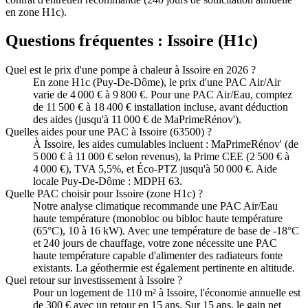
en zone H1c).
Questions fréquentes :
Issoire
(
H1c
)
Quel est le prix d'une pompe à chaleur à Issoire en 2026 ?
En zone H1c (Puy-De-Dôme), le prix d'une PAC Air/Air
varie de 4 000 € à 9 800 €. Pour une PAC Air/Eau, comptez
de 11 500 € à 18 400 € installation incluse, avant déduction
des aides (jusqu'à 11 000 € de MaPrimeRénov').
Quelles aides pour une PAC à Issoire (63500) ?
À Issoire, les aides cumulables incluent : MaPrimeRénov' (de
5 000 € à 11 000 € selon revenus), la Prime CEE (2 500 € à
4 000 €), TVA 5,5%, et Éco-PTZ jusqu'à 50 000 €. Aide
locale Puy-De-Dôme : MDPH 63.
Quelle PAC choisir pour Issoire (zone H1c) ?
Notre analyse climatique recommande une PAC Air/Eau
haute température (monobloc ou bibloc haute température
(65°C), 10 à 16 kW). Avec une température de base de -18°C
et 240 jours de chauffage, votre zone nécessite une PAC
haute température capable d'alimenter des radiateurs fonte
existants. La géothermie est également pertinente en altitude.
Quel retour sur investissement à Issoire ?
Pour un logement de 110 m² à Issoire, l'économie annuelle est
de 300 € avec un retour en 15 ans. Sur 15 ans, le gain net