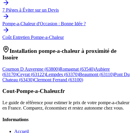
7 Pièges à Éviter sur un Devis
Pompe-a-Chaleur d'Occasion : Bonne Idée ?
Coût Entretien Pompe-a-Chaleur
Installation pompe-a-chaleur à proximité de
Issoire
Cournon D Auvergne
(
63800
)
Romagnat
(
63540
)
Aubiere
(
63170
)
Ceyrat
(
63122
)
Lempdes
(
63370
)
Beaumont
(
63110
)
Pont Du
Chateau
(
63430
)
Clermont Ferrand
(
63100
)
Cout-Pompe-a-Chaleur
.fr
Le guide de référence pour estimer le prix de votre pompe-a-chaleur
en France. Comparez, économisez et restez autonome chez vous.
Informations
Accueil