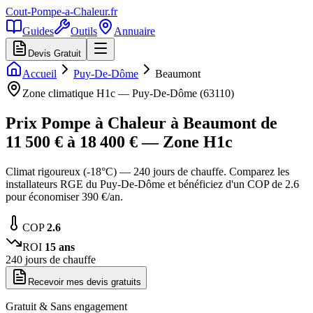
Cout-Pompe-a-Chaleur
.fr
Guides
Outils
Annuaire
Devis Gratuit
Accueil
Puy-De-Dôme
Beaumont
Zone climatique
H1c
—
Puy-De-Dôme
(
63110
)
Prix Pompe à Chaleur à
Beaumont
de
11 500
€ à
18 400
€ — Zone
H1c
Climat rigoureux (-18°C) — 240 jours de chauffe. Comparez les
installateurs RGE du Puy-De-Dôme et bénéficiez d'un COP de 2.6
pour économiser 390 €/an.
COP
2.6
ROI
15
ans
240
jours de chauffe
Recevoir mes devis gratuits
Gratuit & Sans engagement