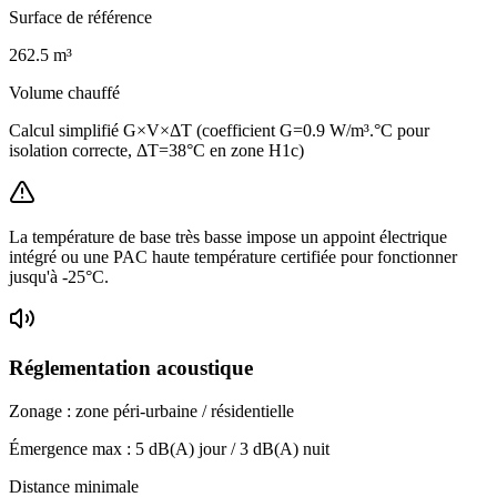
Surface de référence
262.5
m³
Volume chauffé
Calcul simplifié G×V×ΔT (coefficient G=0.9 W/m³.°C pour
isolation correcte, ΔT=38°C en zone H1c)
La température de base très basse impose un appoint électrique
intégré ou une PAC haute température certifiée pour fonctionner
jusqu'à -25°C.
Réglementation acoustique
Zonage :
zone péri-urbaine / résidentielle
Émergence max :
5
dB(A) jour /
3
dB(A) nuit
Distance minimale