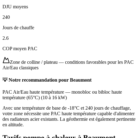
DJU moyens
240
Jours de chauffe
2.6
COP moyen PAC
Zone de colline / plateau
—
conditions favorables pour les PAC
Air/Eau classiques
💡 Notre recommandation pour
Beaumont
PAC Air/Eau haute température
—
monobloc ou bibloc haute
température (65°C)
(
10 à 16 kW
)
Avec une température de base de -18°C et 240 jours de chauffage,
votre zone nécessite une PAC haute température capable d'alimenter
des radiateurs acier existants. La géothermie est également pertinente
en altitude.
Tarifs pompe à chaleur à
Beaumont