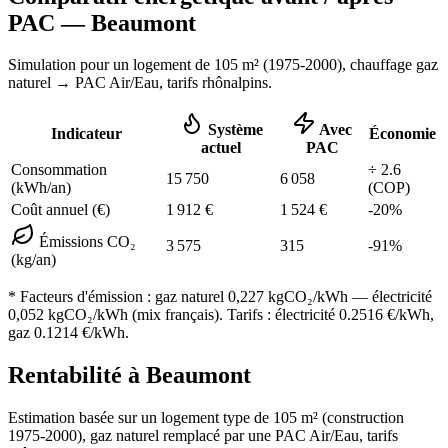
PAC —
Beaumont
Simulation pour un logement de
105
m² (
1975-2000
), chauffage
gaz
naturel
→ PAC Air/Eau,
tarifs rhônalpins
.
Système
Avec
Indicateur
Économie
actuel
PAC
Consommation
÷
2.6
15 750
6 058
(kWh/an)
(COP)
Coût annuel (€)
1 912
€
1 524
€
-
20
%
Émissions CO₂
3 575
315
-
91
%
(kg/an)
* Facteurs d'émission :
gaz naturel 0,227
kgCO₂/kWh — électricité
0,052 kgCO₂/kWh (mix français). Tarifs : électricité
0.2516
€/kWh,
gaz
0.1214
€/kWh.
Rentabilité à
Beaumont
Estimation basée sur un logement type de
105
m² (construction
1975-2000
),
gaz naturel
remplacé par une PAC Air/Eau,
tarifs