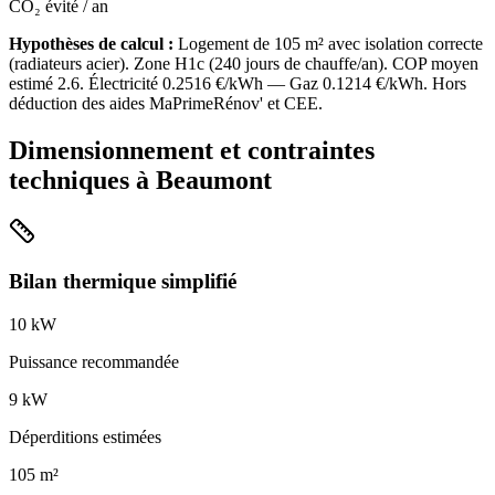
CO₂ évité / an
Hypothèses de calcul :
Logement de
105
m² avec isolation
correcte
(
radiateurs acier
). Zone
H1c
(
240
jours de chauffe/an). COP moyen
estimé
2.6
. Électricité
0.2516
€/kWh — Gaz
0.1214
€/kWh. Hors
déduction des aides MaPrimeRénov' et CEE.
Dimensionnement et contraintes
techniques à
Beaumont
Bilan thermique simplifié
10
kW
Puissance recommandée
9
kW
Déperditions estimées
105
m²