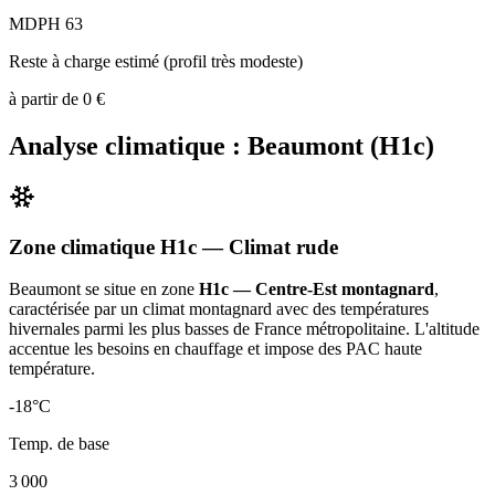
MDPH 63
Reste à charge estimé (profil très modeste)
à partir de
0
€
Analyse climatique :
Beaumont
(
H1c
)
Zone climatique
H1c
— Climat
rude
Beaumont
se situe en zone
H1c — Centre-Est montagnard
,
caractérisée par un
climat montagnard avec des températures
hivernales parmi les plus basses de France métropolitaine. L'altitude
accentue les besoins en chauffage et impose des PAC haute
température
.
-18
°C
Temp. de base
3 000