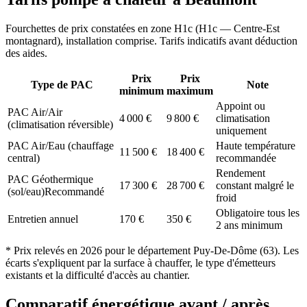
Fourchettes de prix constatées en zone
H1c
(
H1c — Centre-Est
montagnard
), installation comprise. Tarifs indicatifs avant déduction
des aides.
Prix
Prix
Type de PAC
Note
minimum
maximum
Appoint ou
PAC Air/Air
4 000
€
9 800
€
climatisation
(climatisation réversible)
uniquement
PAC Air/Eau (chauffage
Haute température
11 500
€
18 400
€
central)
recommandée
Rendement
PAC Géothermique
17 300
€
28 700
€
constant malgré le
(sol/eau)
Recommandé
froid
Obligatoire tous les
Entretien annuel
170
€
350
€
2 ans minimum
* Prix relevés en
2026
pour le département
Puy-De-Dôme
(
63
). Les
écarts s'expliquent par la surface à chauffer, le type d'émetteurs
existants et la difficulté d'accès au chantier.
Comparatif énergétique avant / après