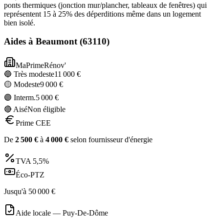
ponts thermiques (jonction mur/plancher, tableaux de fenêtres) qui
représentent 15 à 25% des déperditions même dans un logement
bien isolé.
Aides à
Beaumont
(
63110
)
MaPrimeRénov'
🔵 Très modeste
11 000
€
🟡 Modeste
9 000
€
🟣 Interm.
5 000
€
🔴 Aisé
Non éligible
Prime CEE
De
2 500
€
à
4 000
€
selon fournisseur d'énergie
TVA
5,5%
Éco-PTZ
Jusqu'à
50 000
€
Aide locale —
Puy-De-Dôme