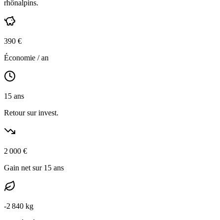
rhônalpins
.
390
€
Économie / an
15
ans
Retour sur invest.
2 000
€
Gain net sur 15 ans
-
2 840
kg