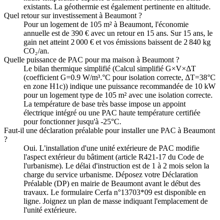
existants. La géothermie est également pertinente en altitude.
Quel retour sur investissement à Beaumont ?
Pour un logement de 105 m² à Beaumont, l'économie
annuelle est de 390 € avec un retour en 15 ans. Sur 15 ans, le
gain net atteint 2 000 € et vos émissions baissent de 2 840 kg
CO₂/an.
Quelle puissance de PAC pour ma maison à Beaumont ?
Le bilan thermique simplifié (Calcul simplifié G×V×ΔT
(coefficient G=0.9 W/m³.°C pour isolation correcte, ΔT=38°C
en zone H1c)) indique une puissance recommandée de 10 kW
pour un logement type de 105 m² avec une isolation correcte.
La température de base très basse impose un appoint
électrique intégré ou une PAC haute température certifiée
pour fonctionner jusqu'à -25°C.
Faut-il une déclaration préalable pour installer une PAC à Beaumont
?
Oui. L'installation d'une unité extérieure de PAC modifie
l'aspect extérieur du bâtiment (article R421-17 du Code de
l'urbanisme). Le délai d'instruction est de 1 à 2 mois selon la
charge du service urbanisme. Déposez votre Déclaration
Préalable (DP) en mairie de Beaumont avant le début des
travaux. Le formulaire Cerfa n°13703*09 est disponible en
ligne. Joignez un plan de masse indiquant l'emplacement de
l'unité extérieure.