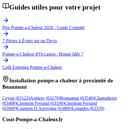
Guides utiles pour votre projet
Prix Pompe-a-Chaleur 2026 : Guide Complet
7 Pièges à Éviter sur un Devis
Pompe-a-Chaleur d'Occasion : Bonne Idée ?
Coût Entretien Pompe-a-Chaleur
Installation pompe-a-chaleur à proximité de
Beaumont
Ceyrat
(
63122
)
Aubiere
(
63170
)
Romagnat
(
63540
)
Chamalieres
(
63400
)
Clermont Ferrand
(
63100
)
Clermont Ferrand
(
63000
)
Cournon D Auvergne
(
63800
)
Lempdes
(
63370
)
Cout-Pompe-a-Chaleur
.fr