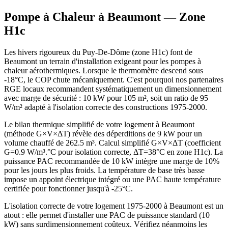
Pompe à Chaleur à
Beaumont
— Zone
H1c
Les hivers rigoureux du Puy-De-Dôme (zone H1c) font de
Beaumont un terrain d'installation exigeant pour les pompes à
chaleur aérothermiques. Lorsque le thermomètre descend sous
-18°C, le COP chute mécaniquement. C'est pourquoi nos partenaires
RGE locaux recommandent systématiquement un dimensionnement
avec marge de sécurité : 10 kW pour 105 m², soit un ratio de 95
W/m² adapté à l'isolation correcte des constructions 1975-2000.
Le bilan thermique simplifié de votre logement à Beaumont
(méthode G×V×ΔT) révèle des déperditions de 9 kW pour un
volume chauffé de 262.5 m³. Calcul simplifié G×V×ΔT (coefficient
G=0.9 W/m³.°C pour isolation correcte, ΔT=38°C en zone H1c). La
puissance PAC recommandée de 10 kW intègre une marge de 10%
pour les jours les plus froids. La température de base très basse
impose un appoint électrique intégré ou une PAC haute température
certifiée pour fonctionner jusqu'à -25°C.
L'isolation correcte de votre logement 1975-2000 à Beaumont est un
atout : elle permet d'installer une PAC de puissance standard (10
kW) sans surdimensionnement coûteux. Vérifiez néanmoins les