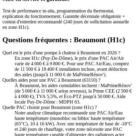
Test de performance in-situ, programmation du thermostat,
explication du fonctionnement. Garantie décennale obligatoire +
contrat d'entretien recommandé (240 jours de sollicitation annuelle
en zone H1c).
Questions fréquentes :
Beaumont
(
H1c
)
Quel est le prix d'une pompe à chaleur à Beaumont en 2026 ?
En zone H1c (Puy-De-Dôme), le prix d'une PAC Air/Air
varie de 4 000 € à 9 800 €. Pour une PAC Air/Eau, comptez
de 11 500 € à 18 400 € installation incluse, avant déduction
des aides (jusqu'à 11 000 € de MaPrimeRénov').
Quelles aides pour une PAC à Beaumont (63110) ?
À Beaumont, les aides cumulables incluent : MaPrimeRénov'
(de 5 000 € à 11 000 € selon revenus), la Prime CEE (2 500 €
à 4 000 €), TVA 5,5%, et Éco-PTZ jusqu'à 50 000 €. Aide
locale Puy-De-Dôme : MDPH 63.
Quelle PAC choisir pour Beaumont (zone H1c) ?
Notre analyse climatique recommande une PAC Air/Eau
haute température (monobloc ou bibloc haute température
(65°C), 10 à 16 kW). Avec une température de base de -18°C
et 240 jours de chauffage, votre zone nécessite une PAC
haute température capable d'alimenter des radiateurs acier