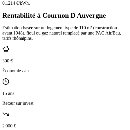
0.1214
€/kWh.
Rentabilité à
Cournon D Auvergne
Estimation basée sur un logement type de
110
m² (construction
avant 1948
),
fioul ou gaz naturel
remplacé par une PAC Air/Eau,
tarifs rhônalpins
.
300
€
Économie / an
15
ans
Retour sur invest.
2 000
€