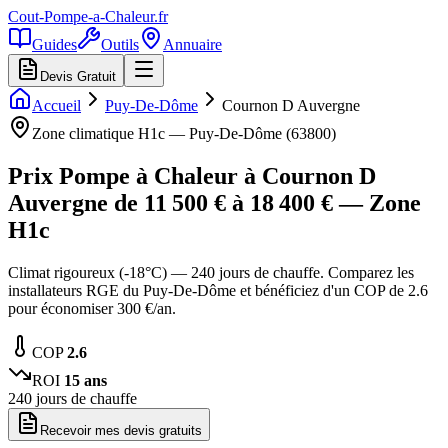
Cout-Pompe-a-Chaleur
.fr
Guides
Outils
Annuaire
Devis Gratuit
Accueil
Puy-De-Dôme
Cournon D Auvergne
Zone climatique
H1c
—
Puy-De-Dôme
(
63800
)
Prix Pompe à Chaleur à
Cournon D
Auvergne
de
11 500
€ à
18 400
€ — Zone
H1c
Climat rigoureux (-18°C) — 240 jours de chauffe. Comparez les
installateurs RGE du Puy-De-Dôme et bénéficiez d'un COP de 2.6
pour économiser 300 €/an.
COP
2.6
ROI
15
ans
240
jours de chauffe
Recevoir mes devis gratuits