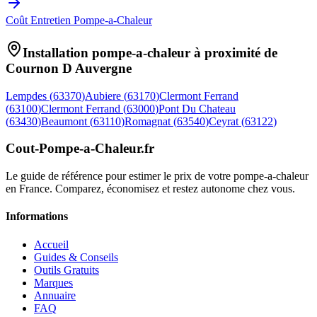
Coût Entretien Pompe-a-Chaleur
Installation pompe-a-chaleur à proximité de
Cournon D Auvergne
Lempdes
(
63370
)
Aubiere
(
63170
)
Clermont Ferrand
(
63100
)
Clermont Ferrand
(
63000
)
Pont Du Chateau
(
63430
)
Beaumont
(
63110
)
Romagnat
(
63540
)
Ceyrat
(
63122
)
Cout-Pompe-a-Chaleur
.fr
Le guide de référence pour estimer le prix de votre pompe-a-chaleur
en France. Comparez, économisez et restez autonome chez vous.
Informations
Accueil
Guides & Conseils
Outils Gratuits
Marques
Annuaire
FAQ