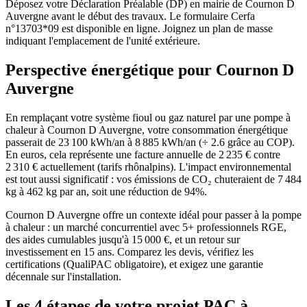
Déposez votre Déclaration Préalable (DP) en mairie de Cournon D
Auvergne avant le début des travaux. Le formulaire Cerfa
n°13703*09 est disponible en ligne. Joignez un plan de masse
indiquant l'emplacement de l'unité extérieure.
Perspective énergétique pour
Cournon D
Auvergne
En remplaçant votre système fioul ou gaz naturel par une pompe à
chaleur à Cournon D Auvergne, votre consommation énergétique
passerait de 23 100 kWh/an à 8 885 kWh/an (÷ 2.6 grâce au COP).
En euros, cela représente une facture annuelle de 2 235 € contre
2 310 € actuellement (tarifs rhônalpins). L'impact environnemental
est tout aussi significatif : vos émissions de CO₂ chuteraient de 7 484
kg à 462 kg par an, soit une réduction de 94%.
Cournon D Auvergne offre un contexte idéal pour passer à la pompe
à chaleur : un marché concurrentiel avec 5+ professionnels RGE,
des aides cumulables jusqu'à 15 000 €, et un retour sur
investissement en 15 ans. Comparez les devis, vérifiez les
certifications (QualiPAC obligatoire), et exigez une garantie
décennale sur l'installation.
Les 4 étapes de votre projet PAC à