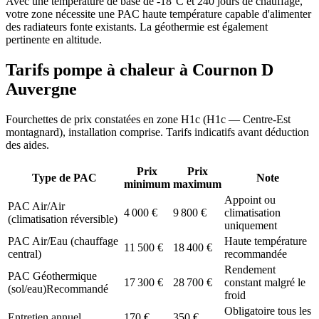
Avec une température de base de -18°C et 240 jours de chauffage,
votre zone nécessite une PAC haute température capable d'alimenter
des radiateurs fonte existants. La géothermie est également
pertinente en altitude.
Tarifs pompe à chaleur à
Cournon D
Auvergne
Fourchettes de prix constatées en zone
H1c
(
H1c — Centre-Est
montagnard
), installation comprise. Tarifs indicatifs avant déduction
des aides.
Prix
Prix
Type de PAC
Note
minimum
maximum
Appoint ou
PAC Air/Air
4 000
€
9 800
€
climatisation
(climatisation réversible)
uniquement
PAC Air/Eau (chauffage
Haute température
11 500
€
18 400
€
central)
recommandée
Rendement
PAC Géothermique
17 300
€
28 700
€
constant malgré le
(sol/eau)
Recommandé
froid
Obligatoire tous les
Entretien annuel
170
€
350
€