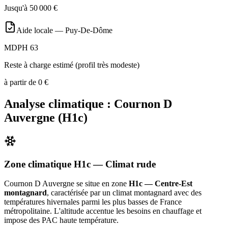
Jusqu'à
50 000
€
Aide locale —
Puy-De-Dôme
MDPH 63
Reste à charge estimé (profil très modeste)
à partir de
0
€
Analyse climatique :
Cournon D
Auvergne
(
H1c
)
Zone climatique
H1c
— Climat
rude
Cournon D Auvergne
se situe en zone
H1c — Centre-Est
montagnard
, caractérisée par un
climat montagnard avec des
températures hivernales parmi les plus basses de France
métropolitaine. L'altitude accentue les besoins en chauffage et
impose des PAC haute température
.