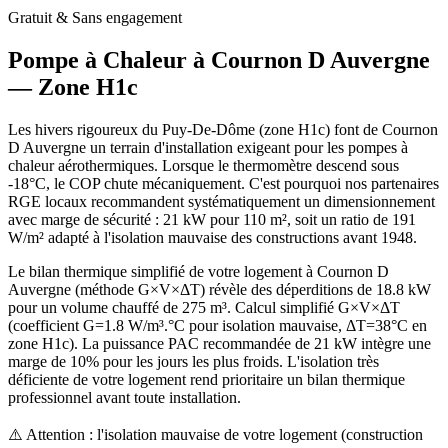
Gratuit & Sans engagement
Pompe à Chaleur à
Cournon D Auvergne
— Zone
H1c
Les hivers rigoureux du Puy-De-Dôme (zone H1c) font de Cournon
D Auvergne un terrain d'installation exigeant pour les pompes à
chaleur aérothermiques. Lorsque le thermomètre descend sous
-18°C, le COP chute mécaniquement. C'est pourquoi nos partenaires
RGE locaux recommandent systématiquement un dimensionnement
avec marge de sécurité : 21 kW pour 110 m², soit un ratio de 191
W/m² adapté à l'isolation mauvaise des constructions avant 1948.
Le bilan thermique simplifié de votre logement à Cournon D
Auvergne (méthode G×V×ΔT) révèle des déperditions de 18.8 kW
pour un volume chauffé de 275 m³. Calcul simplifié G×V×ΔT
(coefficient G=1.8 W/m³.°C pour isolation mauvaise, ΔT=38°C en
zone H1c). La puissance PAC recommandée de 21 kW intègre une
marge de 10% pour les jours les plus froids. L'isolation très
déficiente de votre logement rend prioritaire un bilan thermique
professionnel avant toute installation.
⚠️ Attention : l'isolation mauvaise de votre logement (construction