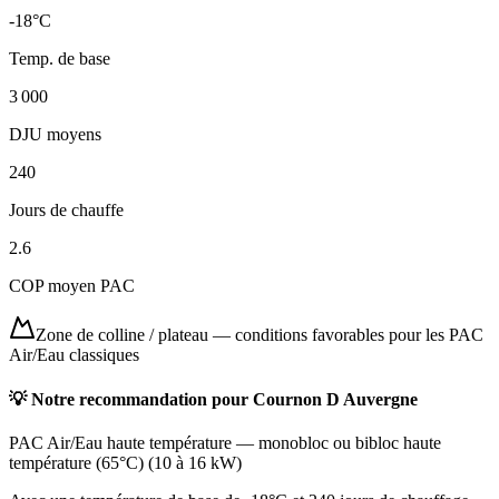
-18
°C
Temp. de base
3 000
DJU moyens
240
Jours de chauffe
2.6
COP moyen PAC
Zone de colline / plateau
—
conditions favorables pour les PAC
Air/Eau classiques
💡 Notre recommandation pour
Cournon D Auvergne
PAC Air/Eau haute température
—
monobloc ou bibloc haute
température (65°C)
(
10 à 16 kW
)