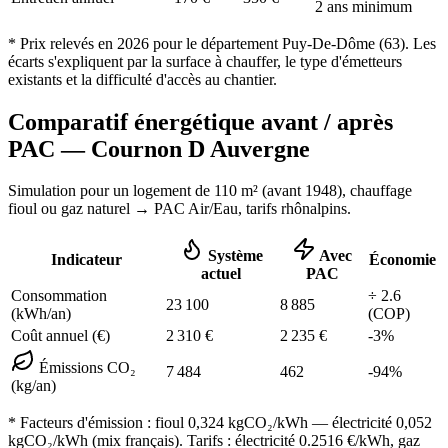
2 ans minimum
* Prix relevés en
2026
pour le département
Puy-De-Dôme
(
63
). Les
écarts s'expliquent par la surface à chauffer, le type d'émetteurs
existants et la difficulté d'accès au chantier.
Comparatif énergétique avant / après
PAC —
Cournon D Auvergne
Simulation pour un logement de
110
m² (
avant 1948
), chauffage
fioul ou gaz naturel
→ PAC Air/Eau,
tarifs rhônalpins
.
Système
Avec
Indicateur
Économie
actuel
PAC
Consommation
÷
2.6
23 100
8 885
(kWh/an)
(COP)
Coût annuel (€)
2 310
€
2 235
€
-
3
%
Émissions CO₂
7 484
462
-
94
%
(kg/an)
* Facteurs d'émission :
fioul 0,324
kgCO₂/kWh — électricité 0,052
kgCO₂/kWh (mix français). Tarifs : électricité
0.2516
€/kWh, gaz