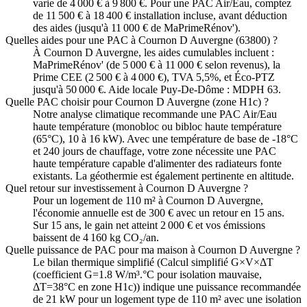
varie de 4 000 € à 9 800 €. Pour une PAC Air/Eau, comptez
de 11 500 € à 18 400 € installation incluse, avant déduction
des aides (jusqu'à 11 000 € de MaPrimeRénov').
Quelles aides pour une PAC à Cournon D Auvergne (63800) ?
À Cournon D Auvergne, les aides cumulables incluent :
MaPrimeRénov' (de 5 000 € à 11 000 € selon revenus), la
Prime CEE (2 500 € à 4 000 €), TVA 5,5%, et Éco-PTZ
jusqu'à 50 000 €. Aide locale Puy-De-Dôme : MDPH 63.
Quelle PAC choisir pour Cournon D Auvergne (zone H1c) ?
Notre analyse climatique recommande une PAC Air/Eau
haute température (monobloc ou bibloc haute température
(65°C), 10 à 16 kW). Avec une température de base de -18°C
et 240 jours de chauffage, votre zone nécessite une PAC
haute température capable d'alimenter des radiateurs fonte
existants. La géothermie est également pertinente en altitude.
Quel retour sur investissement à Cournon D Auvergne ?
Pour un logement de 110 m² à Cournon D Auvergne,
l'économie annuelle est de 300 € avec un retour en 15 ans.
Sur 15 ans, le gain net atteint 2 000 € et vos émissions
baissent de 4 160 kg CO₂/an.
Quelle puissance de PAC pour ma maison à Cournon D Auvergne ?
Le bilan thermique simplifié (Calcul simplifié G×V×ΔT
(coefficient G=1.8 W/m³.°C pour isolation mauvaise,
ΔT=38°C en zone H1c)) indique une puissance recommandée
de 21 kW pour un logement type de 110 m² avec une isolation