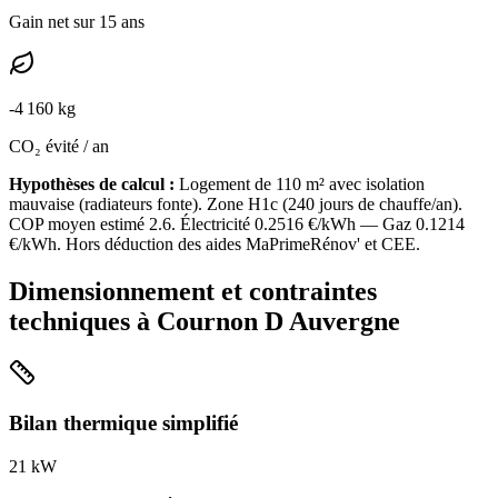
Gain net sur 15 ans
-
4 160
kg
CO₂ évité / an
Hypothèses de calcul :
Logement de
110
m² avec isolation
mauvaise
(
radiateurs fonte
). Zone
H1c
(
240
jours de chauffe/an).
COP moyen estimé
2.6
. Électricité
0.2516
€/kWh — Gaz
0.1214
€/kWh. Hors déduction des aides MaPrimeRénov' et CEE.
Dimensionnement et contraintes
techniques à
Cournon D Auvergne
Bilan thermique simplifié
21
kW