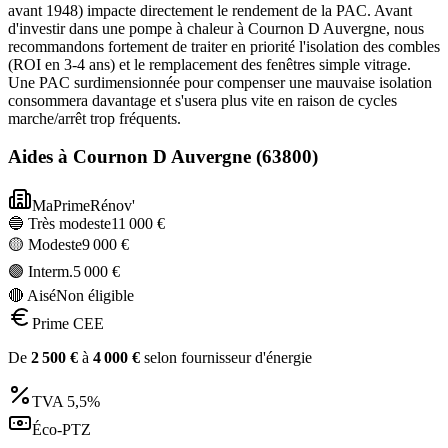
avant 1948) impacte directement le rendement de la PAC. Avant
d'investir dans une pompe à chaleur à Cournon D Auvergne, nous
recommandons fortement de traiter en priorité l'isolation des combles
(ROI en 3-4 ans) et le remplacement des fenêtres simple vitrage.
Une PAC surdimensionnée pour compenser une mauvaise isolation
consommera davantage et s'usera plus vite en raison de cycles
marche/arrêt trop fréquents.
Aides à
Cournon D Auvergne
(
63800
)
MaPrimeRénov'
🔵 Très modeste
11 000
€
🟡 Modeste
9 000
€
🟣 Interm.
5 000
€
🔴 Aisé
Non éligible
Prime CEE
De
2 500
€
à
4 000
€
selon fournisseur d'énergie
TVA
5,5%
Éco-PTZ