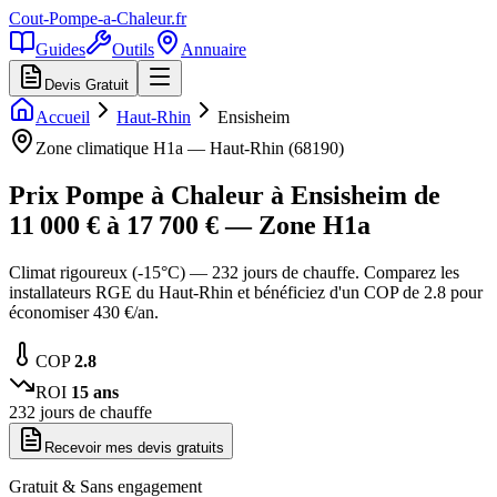
Cout-Pompe-a-Chaleur
.fr
Guides
Outils
Annuaire
Devis Gratuit
Accueil
Haut-Rhin
Ensisheim
Zone climatique
H1a
—
Haut-Rhin
(
68190
)
Prix Pompe à Chaleur à
Ensisheim
de
11 000
€ à
17 700
€ — Zone
H1a
Climat rigoureux (-15°C) — 232 jours de chauffe. Comparez les
installateurs RGE du Haut-Rhin et bénéficiez d'un COP de 2.8 pour
économiser 430 €/an.
COP
2.8
ROI
15
ans
232
jours de chauffe
Recevoir mes devis gratuits
Gratuit & Sans engagement