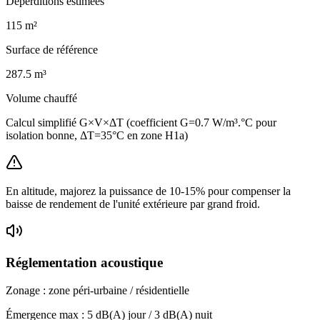
Déperditions estimées
115
m²
Surface de référence
287.5
m³
Volume chauffé
Calcul simplifié G×V×ΔT (coefficient G=0.7 W/m³.°C pour
isolation bonne, ΔT=35°C en zone H1a)
En altitude, majorez la puissance de 10-15% pour compenser la
baisse de rendement de l'unité extérieure par grand froid.
Réglementation acoustique
Zonage :
zone péri-urbaine / résidentielle
Émergence max :
5
dB(A) jour /
3
dB(A) nuit