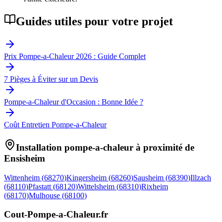
Guides utiles pour votre projet
Prix Pompe-a-Chaleur 2026 : Guide Complet
7 Pièges à Éviter sur un Devis
Pompe-a-Chaleur d'Occasion : Bonne Idée ?
Coût Entretien Pompe-a-Chaleur
Installation pompe-a-chaleur à proximité de
Ensisheim
Wittenheim
(
68270
)
Kingersheim
(
68260
)
Sausheim
(
68390
)
Illzach
(
68110
)
Pfastatt
(
68120
)
Wittelsheim
(
68310
)
Rixheim
(
68170
)
Mulhouse
(
68100
)
Cout-Pompe-a-Chaleur
.fr