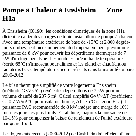
Pompe à Chaleur à
Ensisheim
— Zone
H1a
À Ensisheim (68190), les conditions climatiques de la zone H1a
dictent le cahier des charges de toute installation de pompe à chaleur.
Avec une température extérieure de base de -15°C et 2 800 degrés-
jours unifiés, le dimensionnement doit impérativement prévoir une
puissance de 8 kW pour couvrir les déperditions thermiques de 7
kW d'un logement type. Les modèles air/eau haute température
(sortie 65°C) s'imposent pour alimenter les plancher chauffant ou
radiateurs basse température encore présents dans la majorité du parc
2000-2012.
Le bilan thermique simplifié de votre logement à Ensisheim
(méthode G×V×ΔT) révèle des déperditions de 7 kW pour un
volume chauffé de 287.5 m³. Calcul simplifié G×V×ΔT (coefficient
G=0.7 W/m³.°C pour isolation bonne, ΔT=35°C en zone H1a). La
puissance PAC recommandée de 8 kW intègre une marge de 10%
pour les jours les plus froids. En altitude, majorez la puissance de
10-15% pour compenser la baisse de rendement de l'unité extérieure
par grand froid.
Les logements récents (2000-2012) de Ensisheim bénéficient d'une