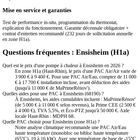
Mise en service et garanties
Test de performance in-situ, programmation du thermostat,
explication du fonctionnement. Garantie décennale obligatoire +
contrat d'entretien recommandé (232 jours de sollicitation annuelle
en zone H1a).
Questions fréquentes :
Ensisheim
(
H1a
)
Quel est le prix d'une pompe à chaleur à Ensisheim en 2026 ?
En zone H1a (Haut-Rhin), le prix d'une PAC Air/Air varie de
3 900 € à 9 400 €. Pour une PAC Air/Eau, comptez de 11 000
€ à 17 700 € installation incluse, avant déduction des aides
(jusqu'à 11 000 € de MaPrimeRénov').
Quelles aides pour une PAC à Ensisheim (68190) ?
À Ensisheim, les aides cumulables incluent : MaPrimeRénov'
(de 5 000 € à 11 000 € selon revenus), la Prime CEE (2 500 €
à 4 000 €), TVA 5,5%, et Éco-PTZ jusqu'à 50 000 €. Aide
locale Haut-Rhin : MDPH 68.
Quelle PAC choisir pour Ensisheim (zone H1a) ?
Notre analyse climatique recommande une PAC Air/Eau
haute température (monobloc ou bibloc haute température
(65°C), 10 à 16 kW). Avec une température de base de -15°C