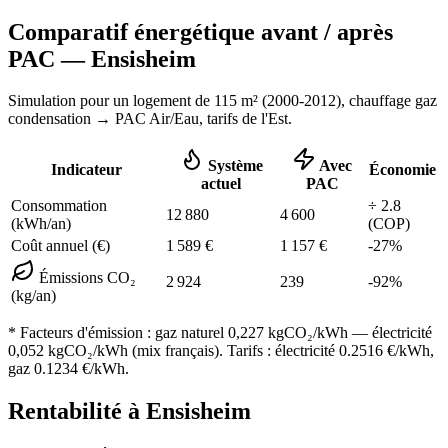
Comparatif énergétique avant / après
PAC —
Ensisheim
Simulation pour un logement de
115
m² (
2000-2012
), chauffage
gaz
condensation
→ PAC Air/Eau,
tarifs de l'Est
.
Système
Avec
Indicateur
Économie
actuel
PAC
Consommation
÷
2.8
12 880
4 600
(kWh/an)
(COP)
Coût annuel (€)
1 589
€
1 157
€
-
27
%
Émissions CO₂
2 924
239
-
92
%
(kg/an)
* Facteurs d'émission :
gaz naturel 0,227
kgCO₂/kWh — électricité
0,052 kgCO₂/kWh (mix français). Tarifs : électricité
0.2516
€/kWh,
gaz
0.1234
€/kWh.
Rentabilité à
Ensisheim