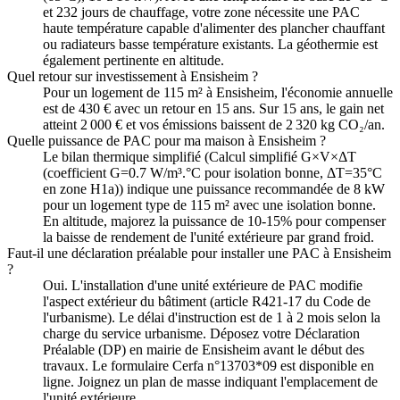
et 232 jours de chauffage, votre zone nécessite une PAC
haute température capable d'alimenter des plancher chauffant
ou radiateurs basse température existants. La géothermie est
également pertinente en altitude.
Quel retour sur investissement à Ensisheim ?
Pour un logement de 115 m² à Ensisheim, l'économie annuelle
est de 430 € avec un retour en 15 ans. Sur 15 ans, le gain net
atteint 2 000 € et vos émissions baissent de 2 320 kg CO₂/an.
Quelle puissance de PAC pour ma maison à Ensisheim ?
Le bilan thermique simplifié (Calcul simplifié G×V×ΔT
(coefficient G=0.7 W/m³.°C pour isolation bonne, ΔT=35°C
en zone H1a)) indique une puissance recommandée de 8 kW
pour un logement type de 115 m² avec une isolation bonne.
En altitude, majorez la puissance de 10-15% pour compenser
la baisse de rendement de l'unité extérieure par grand froid.
Faut-il une déclaration préalable pour installer une PAC à Ensisheim
?
Oui. L'installation d'une unité extérieure de PAC modifie
l'aspect extérieur du bâtiment (article R421-17 du Code de
l'urbanisme). Le délai d'instruction est de 1 à 2 mois selon la
charge du service urbanisme. Déposez votre Déclaration
Préalable (DP) en mairie de Ensisheim avant le début des
travaux. Le formulaire Cerfa n°13703*09 est disponible en
ligne. Joignez un plan de masse indiquant l'emplacement de
l'unité extérieure.