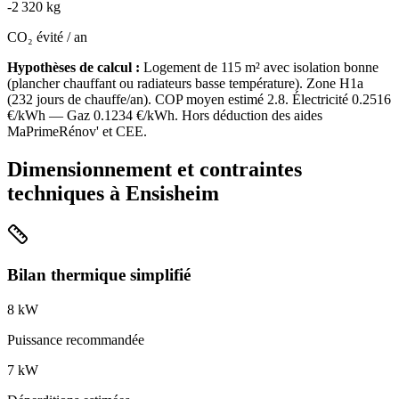
-
2 320
kg
CO₂ évité / an
Hypothèses de calcul :
Logement de
115
m² avec isolation
bonne
(
plancher chauffant ou radiateurs basse température
). Zone
H1a
(
232
jours de chauffe/an). COP moyen estimé
2.8
. Électricité
0.2516
€/kWh — Gaz
0.1234
€/kWh. Hors déduction des aides
MaPrimeRénov' et CEE.
Dimensionnement et contraintes
techniques à
Ensisheim
Bilan thermique simplifié
8
kW
Puissance recommandée
7
kW