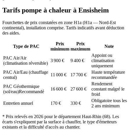
Tarifs pompe à chaleur à
Ensisheim
Fourchettes de prix constatées en zone
H1a
(
H1a — Nord-Est
continental
), installation comprise. Tarifs indicatifs avant déduction
des aides.
Prix
Prix
Type de PAC
Note
minimum
maximum
Appoint ou
PAC Air/Air
3 900
€
9 400
€
climatisation
(climatisation réversible)
uniquement
PAC Air/Eau (chauffage
Haute température
11 000
€
17 700
€
central)
recommandée
Rendement
PAC Géothermique
16 600
€
27 600
€
constant malgré le
(sol/eau)
Recommandé
froid
Obligatoire tous les
Entretien annuel
170
€
330
€
2 ans minimum
* Prix relevés en
2026
pour le département
Haut-Rhin
(
68
). Les
écarts s'expliquent par la surface à chauffer, le type d'émetteurs
existants et la difficulté d'accès au chantier.