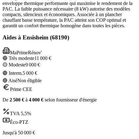
enveloppe thermique performante qui maximise le rendement de la
PAC. La faible puissance nécessaire (8 kW) autorise des modèles
compacts, silencieux et économiques. Associée à un plancher
chauffant basse température, la PAC atteint son COP optimal et
garantit un confort thermique homogène dans toutes les pièces.
Aides à
Ensisheim
(
68190
)
MaPrimeRénov'
🔵 Très modeste
11 000
€
🟡 Modeste
9 000
€
🟣 Interm.
5 000
€
🔴 Aisé
Non éligible
Prime CEE
De
2 500
€
à
4 000
€
selon fournisseur d'énergie
TVA
5,5%
Éco-PTZ
Jusqu'à
50 000
€