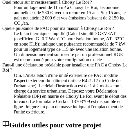
Quel retour sur investissement à Choisy Le Roi ?
Pour un logement de 115 m² à Choisy Le Roi, l'économie
annuelle est de 530 € avec un retour en 15 ans. Sur 15 ans, le
gain net atteint 2 000 € et vos émissions baissent de 2 150 kg
CO₂/an.
Quelle puissance de PAC pour ma maison à Choisy Le Roi ?
Le bilan thermique simplifié (Calcul simplifié G×V×ΔT
(coefficient G=0.7 W/m³.°C pour isolation bonne, ΔT=32°C
en zone H1b)) indique une puissance recommandée de 7 kW
pour un logement type de 115 m² avec une isolation bonne.
Un dimensionnement sur mesure par un professionnel RGE
est recommandé pour votre configuration exacte.
Faut-il une déclaration préalable pour installer une PAC à Choisy Le
Roi ?
Oui. L'installation d'une unité extérieure de PAC modifie
l'aspect extérieur du bâtiment (article R421-17 du Code de
l'urbanisme). Le délai d'instruction est de 1 à 2 mois selon la
charge du service urbanisme. Déposez votre Déclaration
Préalable (DP) en mairie de Choisy Le Roi avant le début des
travaux. Le formulaire Cerfa n°13703*09 est disponible en
ligne. Joignez un plan de masse indiquant l'emplacement de
l'unité extérieure.
Guides utiles pour votre projet