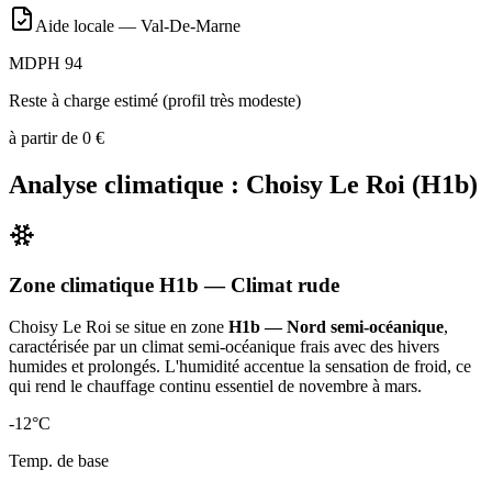
Aide locale —
Val-De-Marne
MDPH 94
Reste à charge estimé (profil très modeste)
à partir de
0
€
Analyse climatique :
Choisy Le Roi
(
H1b
)
Zone climatique
H1b
— Climat
rude
Choisy Le Roi
se situe en zone
H1b — Nord semi-océanique
,
caractérisée par un
climat semi-océanique frais avec des hivers
humides et prolongés. L'humidité accentue la sensation de froid, ce
qui rend le chauffage continu essentiel de novembre à mars
.
-12
°C
Temp. de base