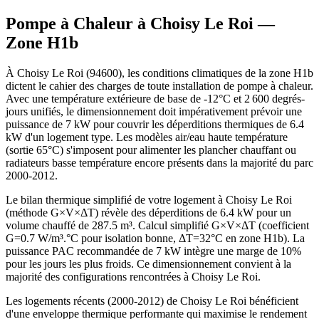
Pompe à Chaleur à
Choisy Le Roi
—
Zone
H1b
À Choisy Le Roi (94600), les conditions climatiques de la zone H1b
dictent le cahier des charges de toute installation de pompe à chaleur.
Avec une température extérieure de base de -12°C et 2 600 degrés-
jours unifiés, le dimensionnement doit impérativement prévoir une
puissance de 7 kW pour couvrir les déperditions thermiques de 6.4
kW d'un logement type. Les modèles air/eau haute température
(sortie 65°C) s'imposent pour alimenter les plancher chauffant ou
radiateurs basse température encore présents dans la majorité du parc
2000-2012.
Le bilan thermique simplifié de votre logement à Choisy Le Roi
(méthode G×V×ΔT) révèle des déperditions de 6.4 kW pour un
volume chauffé de 287.5 m³. Calcul simplifié G×V×ΔT (coefficient
G=0.7 W/m³.°C pour isolation bonne, ΔT=32°C en zone H1b). La
puissance PAC recommandée de 7 kW intègre une marge de 10%
pour les jours les plus froids. Ce dimensionnement convient à la
majorité des configurations rencontrées à Choisy Le Roi.
Les logements récents (2000-2012) de Choisy Le Roi bénéficient
d'une enveloppe thermique performante qui maximise le rendement