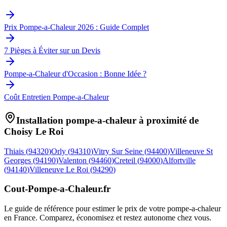
Prix Pompe-a-Chaleur 2026 : Guide Complet
7 Pièges à Éviter sur un Devis
Pompe-a-Chaleur d'Occasion : Bonne Idée ?
Coût Entretien Pompe-a-Chaleur
Installation pompe-a-chaleur à proximité de
Choisy Le Roi
Thiais
(
94320
)
Orly
(
94310
)
Vitry Sur Seine
(
94400
)
Villeneuve St
Georges
(
94190
)
Valenton
(
94460
)
Creteil
(
94000
)
Alfortville
(
94140
)
Villeneuve Le Roi
(
94290
)
Cout-Pompe-a-Chaleur
.fr
Le guide de référence pour estimer le prix de votre pompe-a-chaleur
en France. Comparez, économisez et restez autonome chez vous.