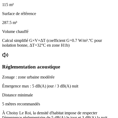
115
m²
Surface de référence
287.5
m³
Volume chauffé
Calcul simplifié G×V×ΔT (coefficient G=0.7 W/m³.°C pour
isolation bonne, ΔT=32°C en zone H1b)
Réglementation acoustique
Zonage :
zone urbaine modérée
Émergence max :
5
dB(A) jour /
3
dB(A) nuit
Distance minimale
5 mètres recommandés
À Choisy Le Roi, la densité d'habitat impose de respecter
l'émergence réglementaire de 5 dB(A) le jour et 3 dB(A) la nuit