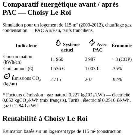
Comparatif énergétique avant / après
PAC —
Choisy Le Roi
Simulation pour un logement de
115
m² (
2000-2012
), chauffage
gaz
condensation
→ PAC Air/Eau,
tarifs franciliens
.
Système
Avec
Indicateur
Économie
actuel
PAC
Consommation
11 960
3 987
÷
3
(COP)
(kWh/an)
Coût annuel (€)
1 536
€
1 003
€
-
35
%
Émissions CO₂
2 715
207
-
92
%
(kg/an)
* Facteurs d'émission :
gaz naturel 0,227
kgCO₂/kWh — électricité
0,052 kgCO₂/kWh (mix français). Tarifs : électricité
0.2516
€/kWh,
gaz
0.1284
€/kWh.
Rentabilité à
Choisy Le Roi
Estimation basée sur un logement type de
115
m² (construction