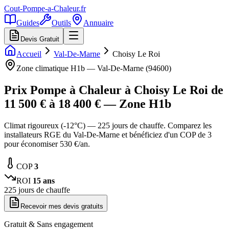
Cout-Pompe-a-Chaleur
.fr
Guides
Outils
Annuaire
Devis Gratuit
Accueil
Val-De-Marne
Choisy Le Roi
Zone climatique
H1b
—
Val-De-Marne
(
94600
)
Prix Pompe à Chaleur à
Choisy Le Roi
de
11 500
€ à
18 400
€ — Zone
H1b
Climat rigoureux (-12°C) — 225 jours de chauffe. Comparez les
installateurs RGE du Val-De-Marne et bénéficiez d'un COP de 3
pour économiser 530 €/an.
COP
3
ROI
15
ans
225
jours de chauffe
Recevoir mes devis gratuits
Gratuit & Sans engagement