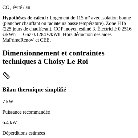
CO₂ évité / an
Hypothèses de calcul :
Logement de
115
m² avec isolation
bonne
(
plancher chauffant ou radiateurs basse température
). Zone
H1b
(
225
jours de chauffe/an). COP moyen estimé
3
. Électricité
0.2516
€/kWh — Gaz
0.1284
€/kWh. Hors déduction des aides
MaPrimeRénov' et CEE.
Dimensionnement et contraintes
techniques à
Choisy Le Roi
Bilan thermique simplifié
7
kW
Puissance recommandée
6.4
kW
Déperditions estimées