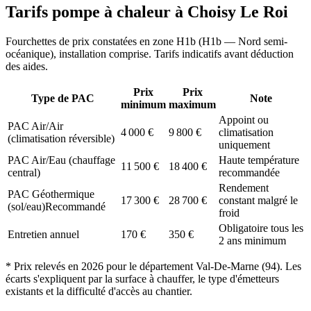
Tarifs pompe à chaleur à
Choisy Le Roi
Fourchettes de prix constatées en zone
H1b
(
H1b — Nord semi-
océanique
), installation comprise. Tarifs indicatifs avant déduction
des aides.
Prix
Prix
Type de PAC
Note
minimum
maximum
Appoint ou
PAC Air/Air
4 000
€
9 800
€
climatisation
(climatisation réversible)
uniquement
PAC Air/Eau (chauffage
Haute température
11 500
€
18 400
€
central)
recommandée
Rendement
PAC Géothermique
17 300
€
28 700
€
constant malgré le
(sol/eau)
Recommandé
froid
Obligatoire tous les
Entretien annuel
170
€
350
€
2 ans minimum
* Prix relevés en
2026
pour le département
Val-De-Marne
(
94
). Les
écarts s'expliquent par la surface à chauffer, le type d'émetteurs
existants et la difficulté d'accès au chantier.