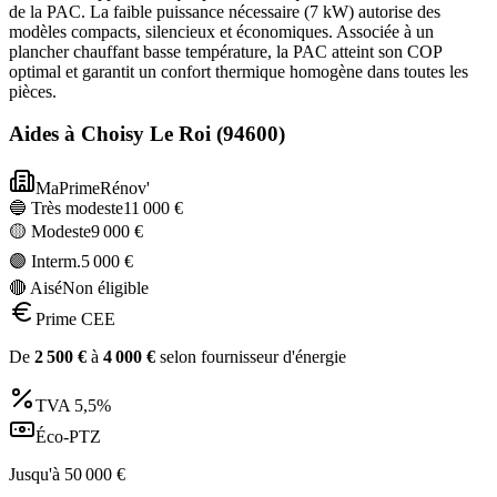
de la PAC. La faible puissance nécessaire (7 kW) autorise des
modèles compacts, silencieux et économiques. Associée à un
plancher chauffant basse température, la PAC atteint son COP
optimal et garantit un confort thermique homogène dans toutes les
pièces.
Aides à
Choisy Le Roi
(
94600
)
MaPrimeRénov'
🔵 Très modeste
11 000
€
🟡 Modeste
9 000
€
🟣 Interm.
5 000
€
🔴 Aisé
Non éligible
Prime CEE
De
2 500
€
à
4 000
€
selon fournisseur d'énergie
TVA
5,5%
Éco-PTZ
Jusqu'à
50 000
€