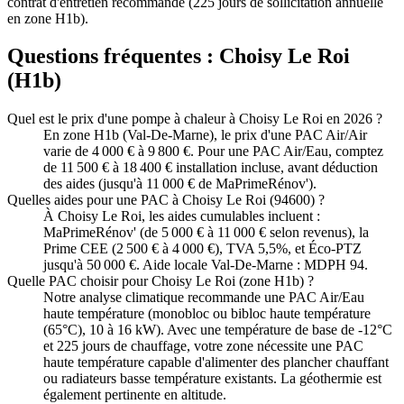
contrat d'entretien recommandé (225 jours de sollicitation annuelle
en zone H1b).
Questions fréquentes :
Choisy Le Roi
(
H1b
)
Quel est le prix d'une pompe à chaleur à Choisy Le Roi en 2026 ?
En zone H1b (Val-De-Marne), le prix d'une PAC Air/Air
varie de 4 000 € à 9 800 €. Pour une PAC Air/Eau, comptez
de 11 500 € à 18 400 € installation incluse, avant déduction
des aides (jusqu'à 11 000 € de MaPrimeRénov').
Quelles aides pour une PAC à Choisy Le Roi (94600) ?
À Choisy Le Roi, les aides cumulables incluent :
MaPrimeRénov' (de 5 000 € à 11 000 € selon revenus), la
Prime CEE (2 500 € à 4 000 €), TVA 5,5%, et Éco-PTZ
jusqu'à 50 000 €. Aide locale Val-De-Marne : MDPH 94.
Quelle PAC choisir pour Choisy Le Roi (zone H1b) ?
Notre analyse climatique recommande une PAC Air/Eau
haute température (monobloc ou bibloc haute température
(65°C), 10 à 16 kW). Avec une température de base de -12°C
et 225 jours de chauffage, votre zone nécessite une PAC
haute température capable d'alimenter des plancher chauffant
ou radiateurs basse température existants. La géothermie est
également pertinente en altitude.