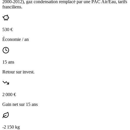
2000-2012
),
gaz condensation
remplacé par une PAC Air/Eau,
tarifs
franciliens
.
530
€
Économie / an
15
ans
Retour sur invest.
2 000
€
Gain net sur 15 ans
-
2 150
kg