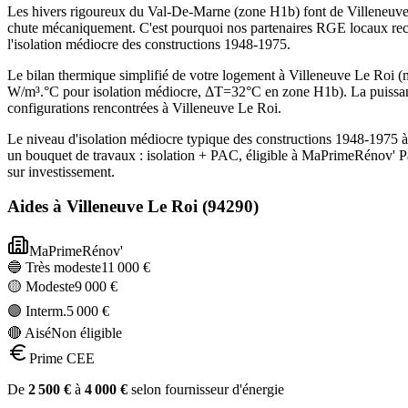
Les hivers rigoureux du Val-De-Marne (zone H1b) font de Villeneuve 
chute mécaniquement. C'est pourquoi nos partenaires RGE locaux re
l'isolation médiocre des constructions 1948-1975.
Le bilan thermique simplifié de votre logement à Villeneuve Le Roi
W/m³.°C pour isolation médiocre, ΔT=32°C en zone H1b). La puissan
configurations rencontrées à Villeneuve Le Roi.
Le niveau d'isolation médiocre typique des constructions 1948-1975 
un bouquet de travaux : isolation + PAC, éligible à MaPrimeRénov' P
sur investissement.
Aides à
Villeneuve Le Roi
(
94290
)
MaPrimeRénov'
🔵 Très modeste
11 000
€
🟡 Modeste
9 000
€
🟣 Interm.
5 000
€
🔴 Aisé
Non éligible
Prime CEE
De
2 500
€
à
4 000
€
selon fournisseur d'énergie