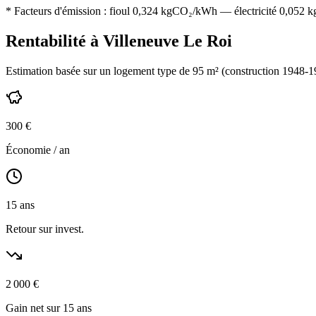
* Facteurs d'émission :
fioul 0,324
kgCO₂/kWh — électricité 0,052 kgC
Rentabilité à
Villeneuve Le Roi
Estimation basée sur un logement type de
95
m² (construction
1948-1
300
€
Économie / an
15
ans
Retour sur invest.
2 000
€
Gain net sur 15 ans