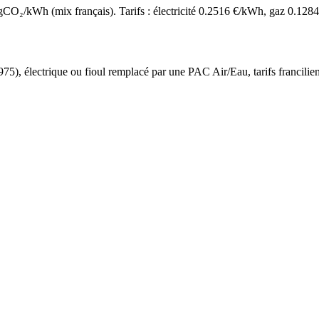
O₂/kWh (mix français). Tarifs : électricité
0.2516
€/kWh, gaz
0.1284
975
),
électrique ou fioul
remplacé par une PAC Air/Eau,
tarifs francilie