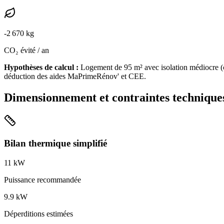
-
2 670
kg
CO₂ évité / an
Hypothèses de calcul :
Logement de
95
m² avec isolation
médiocre
(
déduction des aides MaPrimeRénov' et CEE.
Dimensionnement et contraintes technique
Bilan thermique simplifié
11
kW
Puissance recommandée
9.9
kW
Déperditions estimées