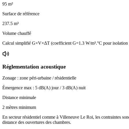
95
m²
Surface de référence
237.5
m³
Volume chauffé
Calcul simplifié G×V×ΔT (coefficient G=1.3 W/m³.°C pour isolatio
Réglementation acoustique
Zonage :
zone péri-urbaine / résidentielle
Émergence max :
5
dB(A) jour /
3
dB(A) nuit
Distance minimale
2 mètres minimum
En secteur résidentiel comme à Villeneuve Le Roi, les contraintes sonor
distance des ouvertures des chambres.