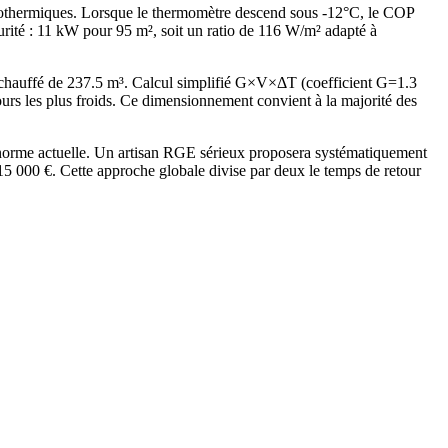
érothermiques. Lorsque le thermomètre descend sous -12°C, le COP
té : 11 kW pour 95 m², soit un ratio de 116 W/m² adapté à
chauffé de 237.5 m³. Calcul simplifié G×V×ΔT (coefficient G=1.3
 les plus froids. Ce dimensionnement convient à la majorité des
 norme actuelle. Un artisan RGE sérieux proposera systématiquement
 000 €. Cette approche globale divise par deux le temps de retour