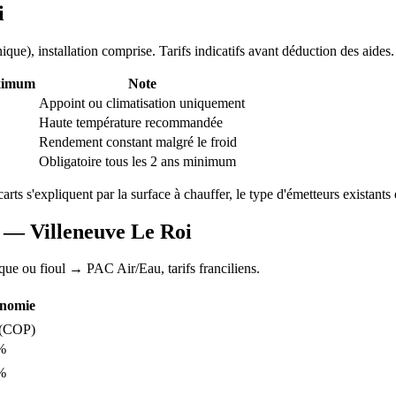
i
nique
), installation comprise. Tarifs indicatifs avant déduction des aides.
ximum
Note
Appoint ou climatisation uniquement
Haute température recommandée
Rendement constant malgré le froid
Obligatoire tous les 2 ans minimum
carts s'expliquent par la surface à chauffer, le type d'émetteurs existants e
AC —
Villeneuve Le Roi
ique ou fioul
→ PAC Air/Eau,
tarifs franciliens
.
nomie
(COP)
%
%