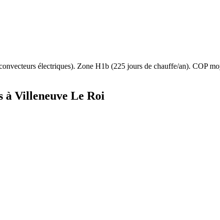
convecteurs électriques
). Zone
H1b
(
225
jours de chauffe/an). COP m
s à
Villeneuve Le Roi