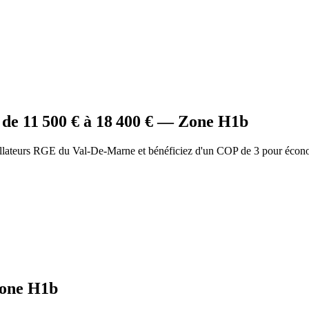
de
11 500
€ à
18 400
€ — Zone
H1b
allateurs RGE du Val-De-Marne et bénéficiez d'un COP de 3 pour écon
one
H1b