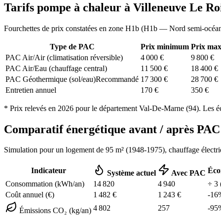
Tarifs pompe à chaleur à
Villeneuve Le Ro
Fourchettes de prix constatées en zone
H1b
(
H1b — Nord semi-océa
Type de PAC
Prix minimum
Prix ma
PAC Air/Air (climatisation réversible)
4 000
€
9 800
€
PAC Air/Eau (chauffage central)
11 500
€
18 400
€
PAC Géothermique (sol/eau)
Recommandé
17 300
€
28 700
€
Entretien annuel
170
€
350
€
* Prix relevés en
2026
pour le département
Val-De-Marne
(
94
). Les é
Comparatif énergétique avant / après P
Simulation pour un logement de
95
m² (
1948-1975
), chauffage
électr
Indicateur
Éco
Système actuel
Avec PAC
Consommation (kWh/an)
14 820
4 940
÷
3
Coût annuel (€)
1 482
€
1 243
€
-
16
4 802
257
-
95
Émissions CO₂ (kg/an)