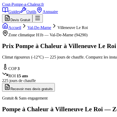
Cout-Pompe-a-Chaleur
.fr
Guides
Outils
Annuaire
Devis Gratuit
Accueil
Val-De-Marne
Villeneuve Le Roi
Zone climatique
H1b
—
Val-De-Marne
(
94290
)
Prix Pompe à Chaleur à
Villeneuve Le Roi
Climat rigoureux (-12°C) — 225 jours de chauffe. Comparez les inst
COP
3
ROI
15
ans
225
jours de chauffe
Recevoir mes devis gratuits
Gratuit & Sans engagement
Pompe à Chaleur à
Villeneuve Le Roi
— Z