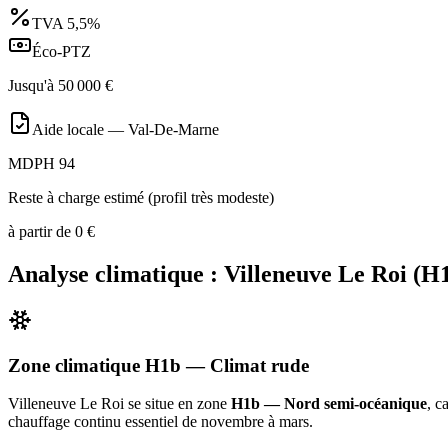
TVA
5,5%
Éco-PTZ
Jusqu'à
50 000
€
Aide locale —
Val-De-Marne
MDPH 94
Reste à charge estimé (profil très modeste)
à partir de
0
€
Analyse climatique :
Villeneuve Le Roi
(
H
Zone climatique
H1b
— Climat
rude
Villeneuve Le Roi
se situe en zone
H1b — Nord semi-océanique
, c
chauffage continu essentiel de novembre à mars
.