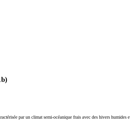
1b
)
aractérisée par un
climat semi-océanique frais avec des hivers humides et