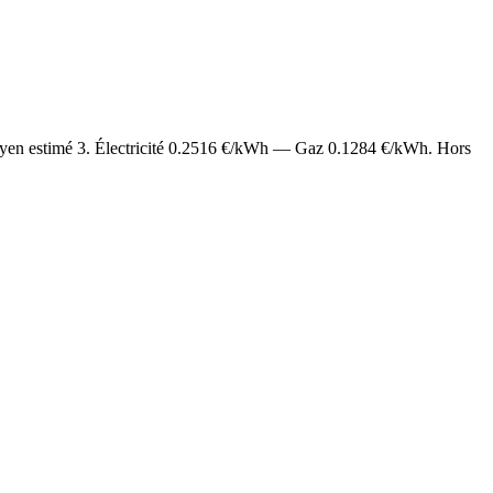
oyen estimé
3
. Électricité
0.2516
€/kWh — Gaz
0.1284
€/kWh. Hors