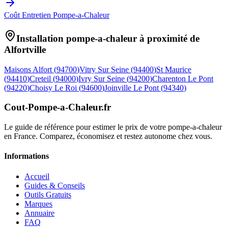
Coût Entretien Pompe-a-Chaleur
Installation pompe-a-chaleur à proximité de
Alfortville
Maisons Alfort
(
94700
)
Vitry Sur Seine
(
94400
)
St Maurice
(
94410
)
Creteil
(
94000
)
Ivry Sur Seine
(
94200
)
Charenton Le Pont
(
94220
)
Choisy Le Roi
(
94600
)
Joinville Le Pont
(
94340
)
Cout-Pompe-a-Chaleur
.fr
Le guide de référence pour estimer le prix de votre pompe-a-chaleur
en France. Comparez, économisez et restez autonome chez vous.
Informations
Accueil
Guides & Conseils
Outils Gratuits
Marques
Annuaire
FAQ