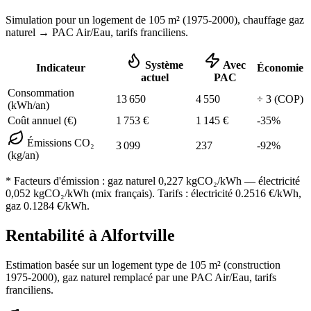
Simulation pour un logement de
105
m² (
1975-2000
), chauffage
gaz
naturel
→ PAC Air/Eau,
tarifs franciliens
.
Système
Avec
Indicateur
Économie
actuel
PAC
Consommation
13 650
4 550
÷
3
(COP)
(kWh/an)
Coût annuel (€)
1 753
€
1 145
€
-
35
%
Émissions CO₂
3 099
237
-
92
%
(kg/an)
* Facteurs d'émission :
gaz naturel 0,227
kgCO₂/kWh — électricité
0,052 kgCO₂/kWh (mix français). Tarifs : électricité
0.2516
€/kWh,
gaz
0.1284
€/kWh.
Rentabilité à
Alfortville
Estimation basée sur un logement type de
105
m² (construction
1975-2000
),
gaz naturel
remplacé par une PAC Air/Eau,
tarifs
franciliens
.