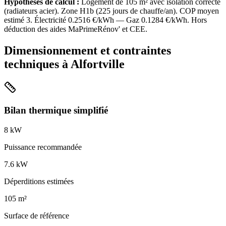
Hypothèses de calcul :
Logement de
105
m² avec isolation
correcte
(
radiateurs acier
). Zone
H1b
(
225
jours de chauffe/an). COP moyen
estimé
3
. Électricité
0.2516
€/kWh — Gaz
0.1284
€/kWh. Hors
déduction des aides MaPrimeRénov' et CEE.
Dimensionnement et contraintes
techniques à
Alfortville
Bilan thermique simplifié
8
kW
Puissance recommandée
7.6
kW
Déperditions estimées
105
m²
Surface de référence