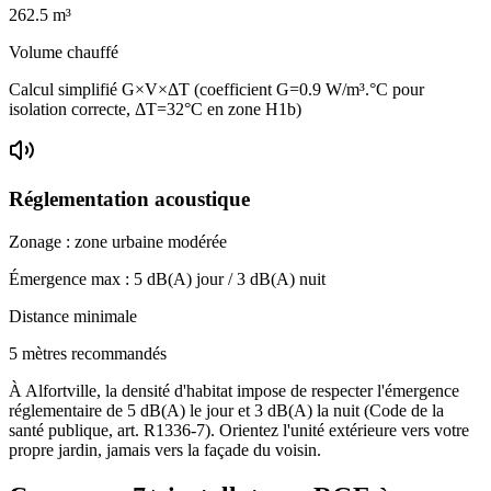
262.5
m³
Volume chauffé
Calcul simplifié G×V×ΔT (coefficient G=0.9 W/m³.°C pour
isolation correcte, ΔT=32°C en zone H1b)
Réglementation acoustique
Zonage :
zone urbaine modérée
Émergence max :
5
dB(A) jour /
3
dB(A) nuit
Distance minimale
5 mètres recommandés
À Alfortville, la densité d'habitat impose de respecter l'émergence
réglementaire de 5 dB(A) le jour et 3 dB(A) la nuit (Code de la
santé publique, art. R1336-7). Orientez l'unité extérieure vers votre
propre jardin, jamais vers la façade du voisin.