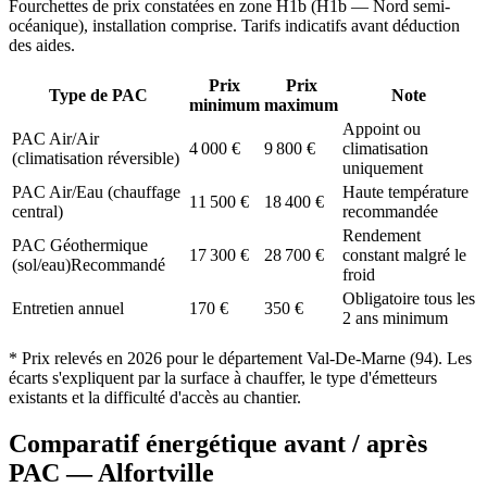
Fourchettes de prix constatées en zone
H1b
(
H1b — Nord semi-
océanique
), installation comprise. Tarifs indicatifs avant déduction
des aides.
Prix
Prix
Type de PAC
Note
minimum
maximum
Appoint ou
PAC Air/Air
4 000
€
9 800
€
climatisation
(climatisation réversible)
uniquement
PAC Air/Eau (chauffage
Haute température
11 500
€
18 400
€
central)
recommandée
Rendement
PAC Géothermique
17 300
€
28 700
€
constant malgré le
(sol/eau)
Recommandé
froid
Obligatoire tous les
Entretien annuel
170
€
350
€
2 ans minimum
* Prix relevés en
2026
pour le département
Val-De-Marne
(
94
). Les
écarts s'expliquent par la surface à chauffer, le type d'émetteurs
existants et la difficulté d'accès au chantier.
Comparatif énergétique avant / après
PAC —
Alfortville