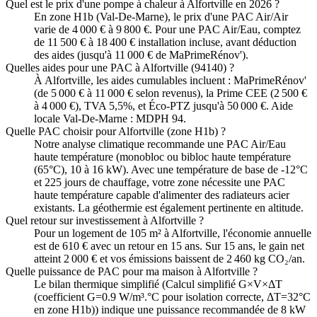
Quel est le prix d'une pompe à chaleur à Alfortville en 2026 ?
En zone H1b (Val-De-Marne), le prix d'une PAC Air/Air
varie de 4 000 € à 9 800 €. Pour une PAC Air/Eau, comptez
de 11 500 € à 18 400 € installation incluse, avant déduction
des aides (jusqu'à 11 000 € de MaPrimeRénov').
Quelles aides pour une PAC à Alfortville (94140) ?
À Alfortville, les aides cumulables incluent : MaPrimeRénov'
(de 5 000 € à 11 000 € selon revenus), la Prime CEE (2 500 €
à 4 000 €), TVA 5,5%, et Éco-PTZ jusqu'à 50 000 €. Aide
locale Val-De-Marne : MDPH 94.
Quelle PAC choisir pour Alfortville (zone H1b) ?
Notre analyse climatique recommande une PAC Air/Eau
haute température (monobloc ou bibloc haute température
(65°C), 10 à 16 kW). Avec une température de base de -12°C
et 225 jours de chauffage, votre zone nécessite une PAC
haute température capable d'alimenter des radiateurs acier
existants. La géothermie est également pertinente en altitude.
Quel retour sur investissement à Alfortville ?
Pour un logement de 105 m² à Alfortville, l'économie annuelle
est de 610 € avec un retour en 15 ans. Sur 15 ans, le gain net
atteint 2 000 € et vos émissions baissent de 2 460 kg CO₂/an.
Quelle puissance de PAC pour ma maison à Alfortville ?
Le bilan thermique simplifié (Calcul simplifié G×V×ΔT
(coefficient G=0.9 W/m³.°C pour isolation correcte, ΔT=32°C
en zone H1b)) indique une puissance recommandée de 8 kW