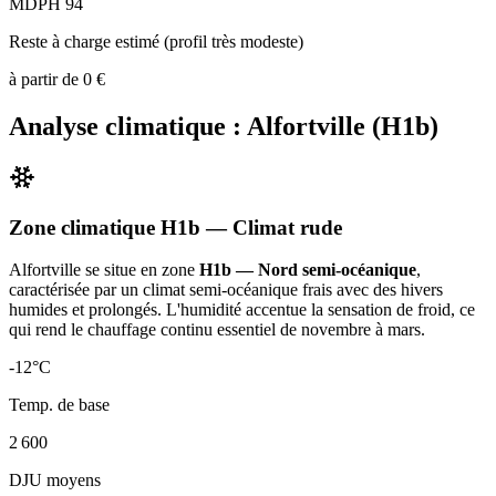
MDPH 94
Reste à charge estimé (profil très modeste)
à partir de
0
€
Analyse climatique :
Alfortville
(
H1b
)
Zone climatique
H1b
— Climat
rude
Alfortville
se situe en zone
H1b — Nord semi-océanique
,
caractérisée par un
climat semi-océanique frais avec des hivers
humides et prolongés. L'humidité accentue la sensation de froid, ce
qui rend le chauffage continu essentiel de novembre à mars
.
-12
°C
Temp. de base
2 600
DJU moyens