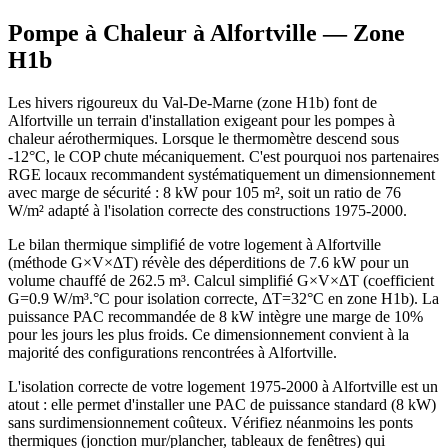
Pompe à Chaleur à
Alfortville
— Zone
H1b
Les hivers rigoureux du Val-De-Marne (zone H1b) font de
Alfortville un terrain d'installation exigeant pour les pompes à
chaleur aérothermiques. Lorsque le thermomètre descend sous
-12°C, le COP chute mécaniquement. C'est pourquoi nos partenaires
RGE locaux recommandent systématiquement un dimensionnement
avec marge de sécurité : 8 kW pour 105 m², soit un ratio de 76
W/m² adapté à l'isolation correcte des constructions 1975-2000.
Le bilan thermique simplifié de votre logement à Alfortville
(méthode G×V×ΔT) révèle des déperditions de 7.6 kW pour un
volume chauffé de 262.5 m³. Calcul simplifié G×V×ΔT (coefficient
G=0.9 W/m³.°C pour isolation correcte, ΔT=32°C en zone H1b). La
puissance PAC recommandée de 8 kW intègre une marge de 10%
pour les jours les plus froids. Ce dimensionnement convient à la
majorité des configurations rencontrées à Alfortville.
L'isolation correcte de votre logement 1975-2000 à Alfortville est un
atout : elle permet d'installer une PAC de puissance standard (8 kW)
sans surdimensionnement coûteux. Vérifiez néanmoins les ponts
thermiques (jonction mur/plancher, tableaux de fenêtres) qui