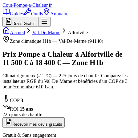
Cout-Pompe-a-Chaleur
.fr
Guides
Outils
Annuaire
Devis Gratuit
Accueil
Val-De-Marne
Alfortville
Zone climatique
H1b
—
Val-De-Marne
(
94140
)
Prix Pompe à Chaleur à
Alfortville
de
11 500
€ à
18 400
€ — Zone
H1b
Climat rigoureux (-12°C) — 225 jours de chauffe. Comparez les
installateurs RGE du Val-De-Marne et bénéficiez d'un COP de 3
pour économiser 610 €/an.
COP
3
ROI
15
ans
225
jours de chauffe
Recevoir mes devis gratuits
Gratuit & Sans engagement