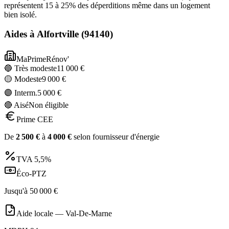
représentent 15 à 25% des déperditions même dans un logement
bien isolé.
Aides à
Alfortville
(
94140
)
MaPrimeRénov'
🔵 Très modeste
11 000
€
🟡 Modeste
9 000
€
🟣 Interm.
5 000
€
🔴 Aisé
Non éligible
Prime CEE
De
2 500
€
à
4 000
€
selon fournisseur d'énergie
TVA
5,5%
Éco-PTZ
Jusqu'à
50 000
€
Aide locale —
Val-De-Marne