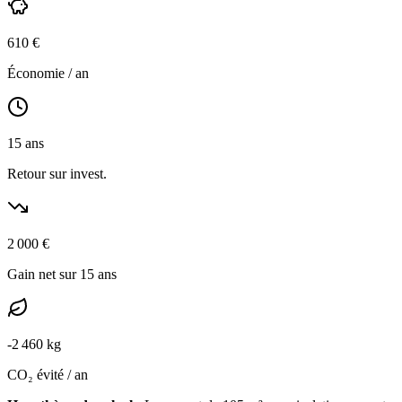
610
€
Économie / an
15
ans
Retour sur invest.
2 000
€
Gain net sur 15 ans
-
2 460
kg
CO₂ évité / an