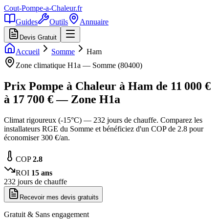
Cout-Pompe-a-Chaleur
.fr
Guides
Outils
Annuaire
Devis Gratuit
Accueil
Somme
Ham
Zone climatique
H1a
—
Somme
(
80400
)
Prix Pompe à Chaleur à
Ham
de
11 000
€
à
17 700
€ — Zone
H1a
Climat rigoureux (-15°C) — 232 jours de chauffe. Comparez les
installateurs RGE du Somme et bénéficiez d'un COP de 2.8 pour
économiser 300 €/an.
COP
2.8
ROI
15
ans
232
jours de chauffe
Recevoir mes devis gratuits
Gratuit & Sans engagement