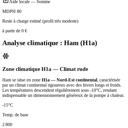
Aide locale —
Somme
MDPH 80
Reste à charge estimé (profil très modeste)
à partir de
0
€
Analyse climatique :
Ham
(
H1a
)
Zone climatique
H1a
— Climat
rude
Ham
se situe en zone
H1a — Nord-Est continental
, caractérisée
par un
climat continental rigoureux avec des hivers longs et froids.
Les températures descendent régulièrement sous -10°C, rendant
indispensable un dimensionnement généreux de la pompe à chaleur
.
-15
°C
Temp. de base
2 800