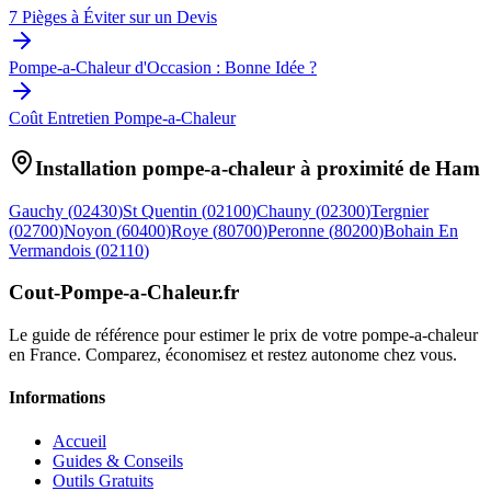
7 Pièges à Éviter sur un Devis
Pompe-a-Chaleur d'Occasion : Bonne Idée ?
Coût Entretien Pompe-a-Chaleur
Installation pompe-a-chaleur à proximité de
Ham
Gauchy
(
02430
)
St Quentin
(
02100
)
Chauny
(
02300
)
Tergnier
(
02700
)
Noyon
(
60400
)
Roye
(
80700
)
Peronne
(
80200
)
Bohain En
Vermandois
(
02110
)
Cout-Pompe-a-Chaleur
.fr
Le guide de référence pour estimer le prix de votre pompe-a-chaleur
en France. Comparez, économisez et restez autonome chez vous.
Informations
Accueil
Guides & Conseils
Outils Gratuits