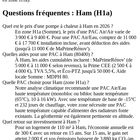
Questions fréquentes :
Ham
(
H1a
)
Quel est le prix d'une pompe à chaleur à Ham en 2026 ?
En zone H1a (Somme), le prix d'une PAC Air/Air varie de
3 900 € à 9 400 €. Pour une PAC Air/Eau, comptez de 11 000
€ à 17 700 € installation incluse, avant déduction des aides
(jusqu'à 11 000 € de MaPrimeRénov').
Quelles aides pour une PAC à Ham (80400) ?
À Ham, les aides cumulables incluent : MaPrimeRénov' (de
5 000 € à 11 000 € selon revenus), la Prime CEE (2 500 € à
4 000 €), TVA 5,5%, et Éco-PTZ jusqu'à 50 000 €. Aide
locale Somme : MDPH 80.
Quelle PAC choisir pour Ham (zone H1a) ?
Notre analyse climatique recommande une PAC Air/Eau
haute température (monobloc ou bibloc haute température
(65°C), 10 à 16 kW). Avec une température de base de -15°C
et 232 jours de chauffage, votre zone nécessite une PAC
haute température capable d'alimenter des radiateurs fonte
existants. La géothermie est également pertinente en altitude.
Quel retour sur investissement à Ham ?
Pour un logement de 110 m² à Ham, l'économie annuelle est
de 300 € avec un retour en 15 ans. Sur 15 ans, le gain net
atteint 2 000 € et vos émissions baissent de 3 880 kg CO₂/an.