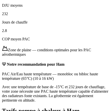
DJU moyens
232
Jours de chauffe
2.8
COP moyen PAC
Zone de plaine
—
conditions optimales pour les PAC
aérothermiques
💡 Notre recommandation pour
Ham
PAC Air/Eau haute température
—
monobloc ou bibloc haute
température (65°C)
(
10 à 16 kW
)
Avec une température de base de -15°C et 232 jours de chauffage,
votre zone nécessite une PAC haute température capable d'alimenter
des radiateurs fonte existants. La géothermie est également
pertinente en altitude.
Tarifs pompe à chaleur à
Ham