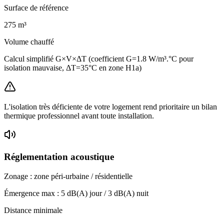
Surface de référence
275
m³
Volume chauffé
Calcul simplifié G×V×ΔT (coefficient G=1.8 W/m³.°C pour
isolation mauvaise, ΔT=35°C en zone H1a)
L'isolation très déficiente de votre logement rend prioritaire un bilan
thermique professionnel avant toute installation.
Réglementation acoustique
Zonage :
zone péri-urbaine / résidentielle
Émergence max :
5
dB(A) jour /
3
dB(A) nuit
Distance minimale