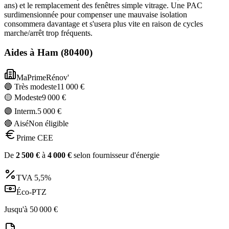
ans) et le remplacement des fenêtres simple vitrage. Une PAC
surdimensionnée pour compenser une mauvaise isolation
consommera davantage et s'usera plus vite en raison de cycles
marche/arrêt trop fréquents.
Aides à
Ham
(
80400
)
MaPrimeRénov'
🔵 Très modeste
11 000
€
🟡 Modeste
9 000
€
🟣 Interm.
5 000
€
🔴 Aisé
Non éligible
Prime CEE
De
2 500
€
à
4 000
€
selon fournisseur d'énergie
TVA
5,5%
Éco-PTZ
Jusqu'à
50 000
€