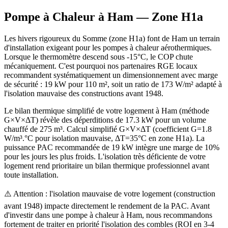
Pompe à Chaleur à
Ham
— Zone
H1a
Les hivers rigoureux du Somme (zone H1a) font de Ham un terrain
d'installation exigeant pour les pompes à chaleur aérothermiques.
Lorsque le thermomètre descend sous -15°C, le COP chute
mécaniquement. C'est pourquoi nos partenaires RGE locaux
recommandent systématiquement un dimensionnement avec marge
de sécurité : 19 kW pour 110 m², soit un ratio de 173 W/m² adapté à
l'isolation mauvaise des constructions avant 1948.
Le bilan thermique simplifié de votre logement à Ham (méthode
G×V×ΔT) révèle des déperditions de 17.3 kW pour un volume
chauffé de 275 m³. Calcul simplifié G×V×ΔT (coefficient G=1.8
W/m³.°C pour isolation mauvaise, ΔT=35°C en zone H1a). La
puissance PAC recommandée de 19 kW intègre une marge de 10%
pour les jours les plus froids. L'isolation très déficiente de votre
logement rend prioritaire un bilan thermique professionnel avant
toute installation.
⚠️ Attention : l'isolation mauvaise de votre logement (construction
avant 1948) impacte directement le rendement de la PAC. Avant
d'investir dans une pompe à chaleur à Ham, nous recommandons
fortement de traiter en priorité l'isolation des combles (ROI en 3-4