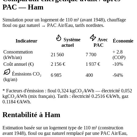
PAC —
Ham
Simulation pour un logement de
110
m² (
avant 1948
), chauffage
fioul ou gaz naturel
→ PAC Air/Eau,
tarifs nordistes
.
Système
Avec
Indicateur
Économie
actuel
PAC
Consommation
÷
2.8
21 560
7 700
(kWh/an)
(COP)
Coût annuel (€)
2 156
€
1 937
€
-
10
%
Émissions CO₂
6 985
400
-
94
%
(kg/an)
* Facteurs d'émission :
fioul 0,324
kgCO₂/kWh — électricité 0,052
kgCO₂/kWh (mix français). Tarifs : électricité
0.2516
€/kWh, gaz
0.1184
€/kWh.
Rentabilité à
Ham
Estimation basée sur un logement type de
110
m² (construction
avant 1948
),
fioul ou gaz naturel
remplacé par une PAC Air/Eau,