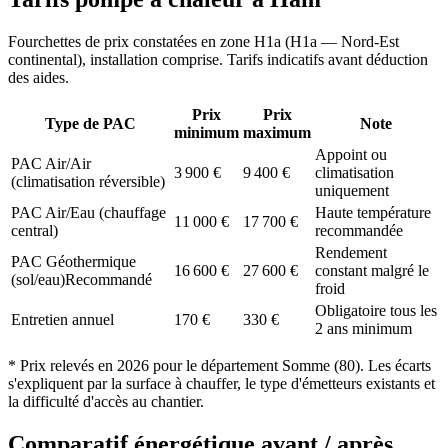
Fourchettes de prix constatées en zone
H1a
(
H1a — Nord-Est
continental
), installation comprise. Tarifs indicatifs avant déduction
des aides.
Prix
Prix
Type de PAC
Note
minimum
maximum
Appoint ou
PAC Air/Air
3 900
€
9 400
€
climatisation
(climatisation réversible)
uniquement
PAC Air/Eau (chauffage
Haute température
11 000
€
17 700
€
central)
recommandée
Rendement
PAC Géothermique
16 600
€
27 600
€
constant malgré le
(sol/eau)
Recommandé
froid
Obligatoire tous les
Entretien annuel
170
€
330
€
2 ans minimum
* Prix relevés en
2026
pour le département
Somme
(
80
). Les écarts
s'expliquent par la surface à chauffer, le type d'émetteurs existants et
la difficulté d'accès au chantier.
Comparatif énergétique avant / après