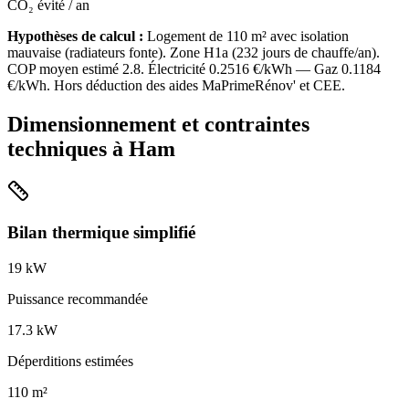
CO₂ évité / an
Hypothèses de calcul :
Logement de
110
m² avec isolation
mauvaise
(
radiateurs fonte
). Zone
H1a
(
232
jours de chauffe/an).
COP moyen estimé
2.8
. Électricité
0.2516
€/kWh — Gaz
0.1184
€/kWh. Hors déduction des aides MaPrimeRénov' et CEE.
Dimensionnement et contraintes
techniques à
Ham
Bilan thermique simplifié
19
kW
Puissance recommandée
17.3
kW
Déperditions estimées
110
m²