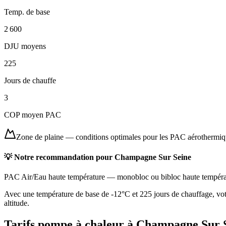
Temp. de base
2 600
DJU moyens
225
Jours de chauffe
3
COP moyen PAC
Zone de plaine
—
conditions optimales pour les PAC aérothermi
💡 Notre recommandation pour
Champagne Sur Seine
PAC Air/Eau haute température
—
monobloc ou bibloc haute tempéra
Avec une température de base de -12°C et 225 jours de chauffage, votr
altitude.
Tarifs pompe à chaleur à
Champagne Sur 