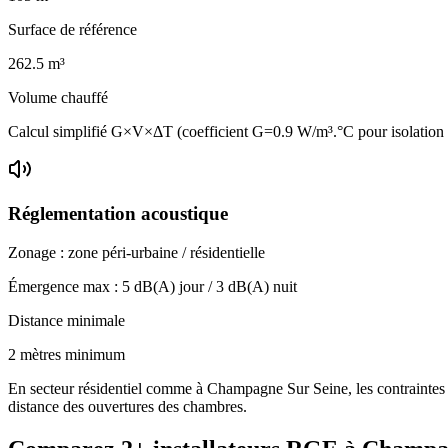
Surface de référence
262.5
m³
Volume chauffé
Calcul simplifié G×V×ΔT (coefficient G=0.9 W/m³.°C pour isolatio
Réglementation acoustique
Zonage :
zone péri-urbaine / résidentielle
Émergence max :
5
dB(A) jour /
3
dB(A) nuit
Distance minimale
2 mètres minimum
En secteur résidentiel comme à Champagne Sur Seine, les contraintes so
distance des ouvertures des chambres.