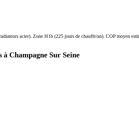
radiateurs acier
). Zone
H1b
(
225
jours de chauffe/an). COP moyen est
s à
Champagne Sur Seine