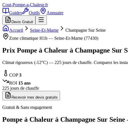
Cout-Pompe-a-Chaleur
.fr
Guides
Outils
Annuaire
Devis Gratuit
Accueil
Seine-Et-Marne
Champagne Sur Seine
Zone climatique
H1b
—
Seine-Et-Marne
(
77430
)
Prix Pompe à Chaleur à
Champagne Sur S
Climat rigoureux (-12°C) — 225 jours de chauffe. Comparez les inst
COP
3
ROI
15
ans
225
jours de chauffe
Recevoir mes devis gratuits
Gratuit & Sans engagement
Pompe à Chaleur à
Champagne Sur Seine