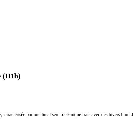
e
(
H1b
)
e
, caractérisée par un
climat semi-océanique frais avec des hivers humide