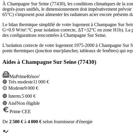
À Champagne Sur Seine (77430), les conditions climatiques de la zone
degrés-jours unifiés, le dimensionnement doit impérativement prévoir
65°C) s'imposent pour alimenter les radiateurs acier encore présents 
Le bilan thermique simplifié de votre logement à Champagne Sur Se
G=0.9 W/m³.°C pour isolation correcte, ΔT=32°C en zone H1b). La p
des configurations rencontrées à Champagne Sur Seine.
L'isolation correcte de votre logement 1975-2000 à Champagne Sur Se
ponts thermiques (jonction mur/plancher, tableaux de fenêtres) qui r
Aides à
Champagne Sur Seine
(
77430
)
MaPrimeRénov'
🔵 Très modeste
11 000
€
🟡 Modeste
9 000
€
🟣 Interm.
5 000
€
🔴 Aisé
Non éligible
Prime CEE
De
2 500
€
à
4 000
€
selon fournisseur d'énergie