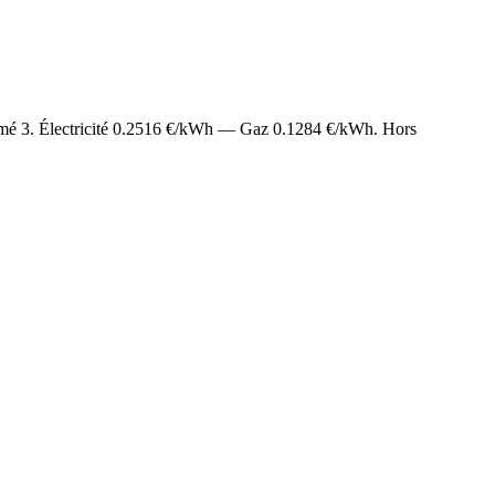
imé
3
. Électricité
0.2516
€/kWh — Gaz
0.1284
€/kWh. Hors