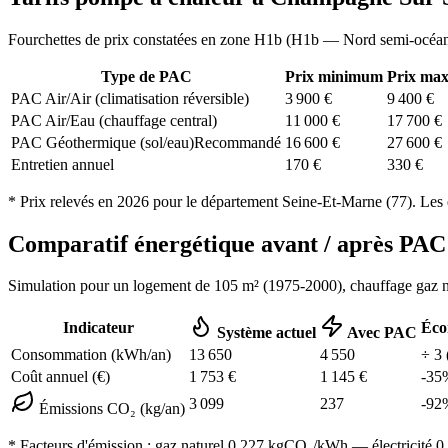
Fourchettes de prix constatées en zone
H1b
(
H1b — Nord semi-océa
Type de PAC
Prix minimum
Prix ma
PAC Air/Air (climatisation réversible)
3 900
€
9 400
€
PAC Air/Eau (chauffage central)
11 000
€
17 700
€
PAC Géothermique (sol/eau)
Recommandé
16 600
€
27 600
€
Entretien annuel
170
€
330
€
* Prix relevés en
2026
pour le département
Seine-Et-Marne
(
77
). Les 
Comparatif énergétique avant / après P
Simulation pour un logement de
105
m² (
1975-2000
), chauffage
gaz n
Indicateur
Éco
Système actuel
Avec PAC
Consommation (kWh/an)
13 650
4 550
÷
3
Coût annuel (€)
1 753
€
1 145
€
-
35
3 099
237
-
92
Émissions CO₂ (kg/an)
* Facteurs d'émission :
gaz naturel 0,227
kgCO₂/kWh — électricité 0,0