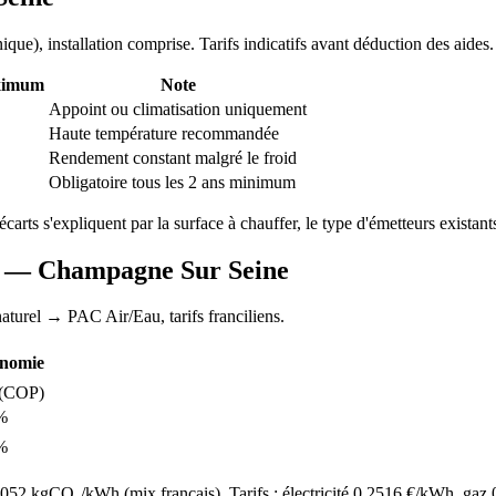
nique
), installation comprise. Tarifs indicatifs avant déduction des aides.
ximum
Note
Appoint ou climatisation uniquement
Haute température recommandée
Rendement constant malgré le froid
Obligatoire tous les 2 ans minimum
écarts s'expliquent par la surface à chauffer, le type d'émetteurs existants
AC —
Champagne Sur Seine
aturel
→ PAC Air/Eau,
tarifs franciliens
.
nomie
(COP)
%
%
52 kgCO₂/kWh (mix français). Tarifs : électricité
0.2516
€/kWh, gaz