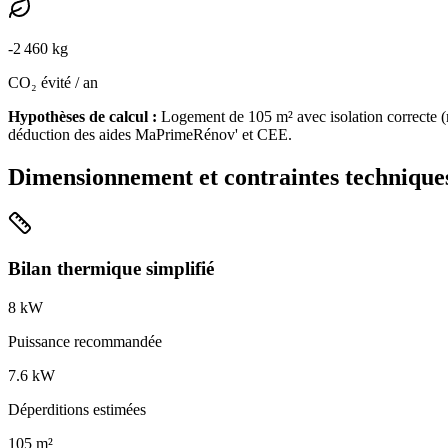
-
2 460
kg
CO₂ évité / an
Hypothèses de calcul :
Logement de
105
m² avec isolation
correcte
(
déduction des aides MaPrimeRénov' et CEE.
Dimensionnement et contraintes technique
Bilan thermique simplifié
8
kW
Puissance recommandée
7.6
kW
Déperditions estimées
105
m²