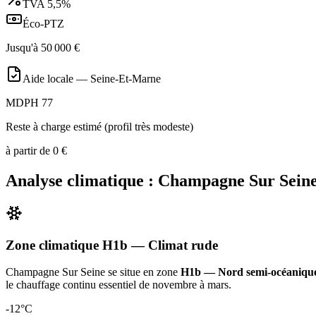
TVA
5,5%
Éco-PTZ
Jusqu'à
50 000
€
Aide locale —
Seine-Et-Marne
MDPH 77
Reste à charge estimé (profil très modeste)
à partir de
0
€
Analyse climatique :
Champagne Sur Sein
Zone climatique
H1b
— Climat
rude
Champagne Sur Seine
se situe en zone
H1b — Nord semi-océaniqu
le chauffage continu essentiel de novembre à mars
.
-12
°C