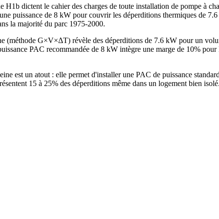
 H1b dictent le cahier des charges de toute installation de pompe à cha
 une puissance de 8 kW pour couvrir les déperditions thermiques de 7.6
dans la majorité du parc 1975-2000.
ine (méthode G×V×ΔT) révèle des déperditions de 7.6 kW pour un volu
uissance PAC recommandée de 8 kW intègre une marge de 10% pour les 
ine est un atout : elle permet d'installer une PAC de puissance stand
eprésentent 15 à 25% des déperditions même dans un logement bien isolé