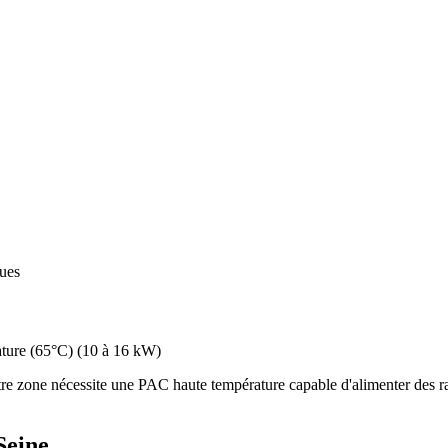
ques
ture (65°C)
(
10 à 16 kW
)
e zone nécessite une PAC haute température capable d'alimenter des rad
Seine