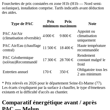
Fourchettes de prix constatées en zone
H1b
(
H1b — Nord semi-
océanique
), installation comprise. Tarifs indicatifs avant déduction
des aides.
Prix
Prix
Type de PAC
Note
minimum
maximum
Appoint ou
PAC Air/Air
4 000
€
9 800
€
climatisation
(climatisation réversible)
uniquement
PAC Air/Eau (chauffage
Haute température
11 500
€
18 400
€
central)
recommandée
Rendement
PAC Géothermique
17 300
€
28 700
€
constant malgré le
(sol/eau)
Recommandé
froid
Obligatoire tous les
Entretien annuel
170
€
350
€
2 ans minimum
* Prix relevés en
2026
pour le département
Seine-Et-Marne
(
77
).
Les écarts s'expliquent par la surface à chauffer, le type d'émetteurs
existants et la difficulté d'accès au chantier.
Comparatif énergétique avant / après
PAC —
Melun