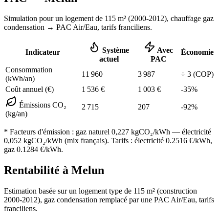
Simulation pour un logement de
115
m² (
2000-2012
), chauffage
gaz
condensation
→ PAC Air/Eau,
tarifs franciliens
.
Système
Avec
Indicateur
Économie
actuel
PAC
Consommation
11 960
3 987
÷
3
(COP)
(kWh/an)
Coût annuel (€)
1 536
€
1 003
€
-
35
%
Émissions CO₂
2 715
207
-
92
%
(kg/an)
* Facteurs d'émission :
gaz naturel 0,227
kgCO₂/kWh — électricité
0,052 kgCO₂/kWh (mix français). Tarifs : électricité
0.2516
€/kWh,
gaz
0.1284
€/kWh.
Rentabilité à
Melun
Estimation basée sur un logement type de
115
m² (construction
2000-2012
),
gaz condensation
remplacé par une PAC Air/Eau,
tarifs
franciliens
.