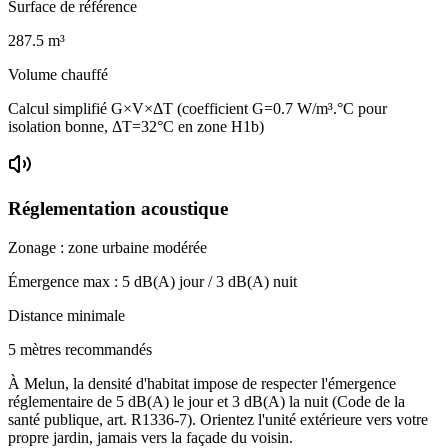
Surface de référence
287.5
m³
Volume chauffé
Calcul simplifié G×V×ΔT (coefficient G=0.7 W/m³.°C pour
isolation bonne, ΔT=32°C en zone H1b)
Réglementation acoustique
Zonage :
zone urbaine modérée
Émergence max :
5
dB(A) jour /
3
dB(A) nuit
Distance minimale
5 mètres recommandés
À Melun, la densité d'habitat impose de respecter l'émergence
réglementaire de 5 dB(A) le jour et 3 dB(A) la nuit (Code de la
santé publique, art. R1336-7). Orientez l'unité extérieure vers votre
propre jardin, jamais vers la façade du voisin.