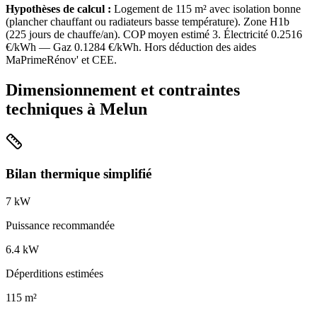
Hypothèses de calcul :
Logement de
115
m² avec isolation
bonne
(
plancher chauffant ou radiateurs basse température
). Zone
H1b
(
225
jours de chauffe/an). COP moyen estimé
3
. Électricité
0.2516
€/kWh — Gaz
0.1284
€/kWh. Hors déduction des aides
MaPrimeRénov' et CEE.
Dimensionnement et contraintes
techniques à
Melun
Bilan thermique simplifié
7
kW
Puissance recommandée
6.4
kW
Déperditions estimées
115
m²