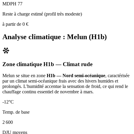
MDPH 77
Reste à charge estimé (profil très modeste)
à partir de
0
€
Analyse climatique :
Melun
(
H1b
)
Zone climatique
H1b
— Climat
rude
Melun
se situe en zone
H1b — Nord semi-océanique
, caractérisée
par un
climat semi-océanique frais avec des hivers humides et
prolongés. L'humidité accentue la sensation de froid, ce qui rend le
chauffage continu essentiel de novembre à mars
.
-12
°C
Temp. de base
2 600
DJU moyens