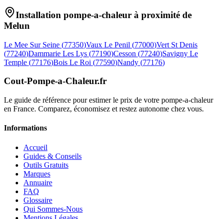
Installation pompe-a-chaleur à proximité de
Melun
Le Mee Sur Seine
(
77350
)
Vaux Le Penil
(
77000
)
Vert St Denis
(
77240
)
Dammarie Les Lys
(
77190
)
Cesson
(
77240
)
Savigny Le
Temple
(
77176
)
Bois Le Roi
(
77590
)
Nandy
(
77176
)
Cout-Pompe-a-Chaleur
.fr
Le guide de référence pour estimer le prix de votre pompe-a-chaleur
en France. Comparez, économisez et restez autonome chez vous.
Informations
Accueil
Guides & Conseils
Outils Gratuits
Marques
Annuaire
FAQ
Glossaire
Qui Sommes-Nous
Mentions Légales