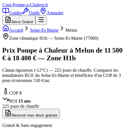
Cout-Pompe-a-Chaleur
.fr
Guides
Outils
Annuaire
Devis Gratuit
Accueil
Seine-Et-Marne
Melun
Zone climatique
H1b
—
Seine-Et-Marne
(
77000
)
Prix Pompe à Chaleur à
Melun
de
11 500
€ à
18 400
€ — Zone
H1b
Climat rigoureux (-12°C) — 225 jours de chauffe. Comparez les
installateurs RGE du Seine-Et-Marne et bénéficiez d'un COP de 3
pour économiser 530 €/an.
COP
3
ROI
15
ans
225
jours de chauffe
Recevoir mes devis gratuits
Gratuit & Sans engagement