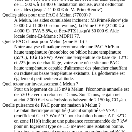
de 11 500 € à 18 400 € installation incluse, avant déduction
des aides (jusqu'à 11 000 € de MaPrimeRénov').
Quelles aides pour une PAC à Melun (77000) ?
À Melun, les aides cumulables incluent : MaPrimeRénov' (de
5 000 € à 11 000 € selon revenus), la Prime CEE (2 500 € à
4 000 €), TVA 5,5%, et Éco-PTZ jusqu'à 50 000 €. Aide
locale Seine-Et-Marne : MDPH 77.
Quelle PAC choisir pour Melun (zone H1b) ?
Notre analyse climatique recommande une PAC Air/Eau
haute température (monobloc ou bibloc haute température
(65°C), 10 à 16 kW). Avec une température de base de -12°C
et 225 jours de chauffage, votre zone nécessite une PAC
haute température capable d'alimenter des plancher chauffant
ou radiateurs basse température existants. La géothermie est
également pertinente en altitude.
Quel retour sur investissement à Melun ?
Pour un logement de 115 m² à Melun, l'économie annuelle est
de 530 € avec un retour en 15 ans. Sur 15 ans, le gain net
atteint 2 000 € et vos émissions baissent de 2 150 kg CO₂/an.
Quelle puissance de PAC pour ma maison à Melun ?
Le bilan thermique simplifié (Calcul simplifié G×V×ΔT
(coefficient G=0.7 W/m³.°C pour isolation bonne, ΔT=32°C
en zone H1b)) indique une puissance recommandée de 7 kW
pour un logement type de 115 m² avec une isolation bonne.
Un dimensionnement sur mesure par un professionnel RGE