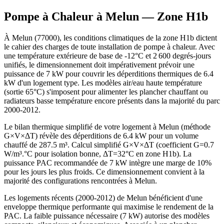
Pompe à Chaleur à
Melun
— Zone
H1b
À Melun (77000), les conditions climatiques de la zone H1b dictent
le cahier des charges de toute installation de pompe à chaleur. Avec
une température extérieure de base de -12°C et 2 600 degrés-jours
unifiés, le dimensionnement doit impérativement prévoir une
puissance de 7 kW pour couvrir les déperditions thermiques de 6.4
kW d'un logement type. Les modèles air/eau haute température
(sortie 65°C) s'imposent pour alimenter les plancher chauffant ou
radiateurs basse température encore présents dans la majorité du parc
2000-2012.
Le bilan thermique simplifié de votre logement à Melun (méthode
G×V×ΔT) révèle des déperditions de 6.4 kW pour un volume
chauffé de 287.5 m³. Calcul simplifié G×V×ΔT (coefficient G=0.7
W/m³.°C pour isolation bonne, ΔT=32°C en zone H1b). La
puissance PAC recommandée de 7 kW intègre une marge de 10%
pour les jours les plus froids. Ce dimensionnement convient à la
majorité des configurations rencontrées à Melun.
Les logements récents (2000-2012) de Melun bénéficient d'une
enveloppe thermique performante qui maximise le rendement de la
PAC. La faible puissance nécessaire (7 kW) autorise des modèles