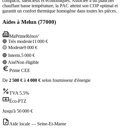
compacts, silencieux et économiques. Associée à un plancher
chauffant basse température, la PAC atteint son COP optimal et
garantit un confort thermique homogène dans toutes les pièces.
Aides à
Melun
(
77000
)
MaPrimeRénov'
🔵 Très modeste
11 000
€
🟡 Modeste
9 000
€
🟣 Interm.
5 000
€
🔴 Aisé
Non éligible
Prime CEE
De
2 500
€
à
4 000
€
selon fournisseur d'énergie
TVA
5,5%
Éco-PTZ
Jusqu'à
50 000
€
Aide locale —
Seine-Et-Marne