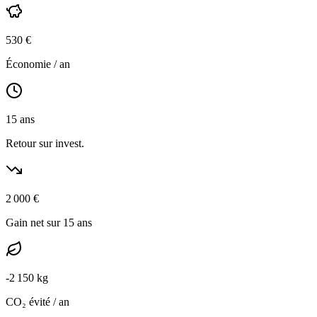
530
€
Économie / an
15
ans
Retour sur invest.
2 000
€
Gain net sur 15 ans
-
2 150
kg
CO₂ évité / an