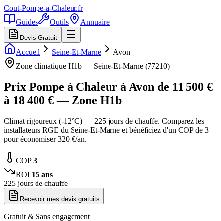
Cout-Pompe-a-Chaleur
.fr
Guides
Outils
Annuaire
Devis Gratuit
Accueil
Seine-Et-Marne
Avon
Zone climatique
H1b
—
Seine-Et-Marne
(
77210
)
Prix Pompe à Chaleur à
Avon
de
11 500
€
à
18 400
€ — Zone
H1b
Climat rigoureux (-12°C) — 225 jours de chauffe. Comparez les
installateurs RGE du Seine-Et-Marne et bénéficiez d'un COP de 3
pour économiser 320 €/an.
COP
3
ROI
15
ans
225
jours de chauffe
Recevoir mes devis gratuits
Gratuit & Sans engagement