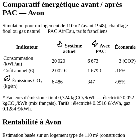
Comparatif énergétique avant / après
PAC —
Avon
Simulation pour un logement de
110
m² (
avant 1948
), chauffage
fioul ou gaz naturel
→ PAC Air/Eau,
tarifs franciliens
.
Système
Avec
Indicateur
Économie
actuel
PAC
Consommation
20 020
6 673
÷
3
(COP)
(kWh/an)
Coût annuel (€)
2 002
€
1 679
€
-
16
%
Émissions CO₂
6 486
347
-
95
%
(kg/an)
* Facteurs d'émission :
fioul 0,324
kgCO₂/kWh — électricité 0,052
kgCO₂/kWh (mix français). Tarifs : électricité
0.2516
€/kWh, gaz
0.1284
€/kWh.
Rentabilité à
Avon
Estimation basée sur un logement type de
110
m² (construction