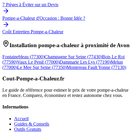
7 Pièges à Éviter sur un Devis
Pompe-a-Chaleur d'Occasion : Bonne Idée ?
Coût Entretien Pompe-a-Chaleur
Installation pompe-a-chaleur à proximité de
Avon
Fontainebleau
(
77300
)
Champagne Sur Seine
(
77430
)
Bois Le Roi
(
77590
)
Vaux Le Penil
(
77000
)
Dammarie Les Lys
(
77190
)
Melun
(
77000
)
Le Mee Sur Seine
(
77350
)
Montereau Fault Yonne
(
77130
)
Cout-Pompe-a-Chaleur
.fr
Le guide de référence pour estimer le prix de votre pompe-a-chaleur
en France. Comparez, économisez et restez autonome chez vous.
Informations
Accueil
Guides & Conseils
Outils Gratuits