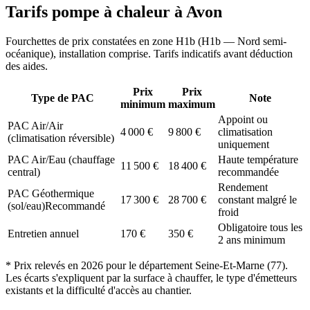
Tarifs pompe à chaleur à
Avon
Fourchettes de prix constatées en zone
H1b
(
H1b — Nord semi-
océanique
), installation comprise. Tarifs indicatifs avant déduction
des aides.
Prix
Prix
Type de PAC
Note
minimum
maximum
Appoint ou
PAC Air/Air
4 000
€
9 800
€
climatisation
(climatisation réversible)
uniquement
PAC Air/Eau (chauffage
Haute température
11 500
€
18 400
€
central)
recommandée
Rendement
PAC Géothermique
17 300
€
28 700
€
constant malgré le
(sol/eau)
Recommandé
froid
Obligatoire tous les
Entretien annuel
170
€
350
€
2 ans minimum
* Prix relevés en
2026
pour le département
Seine-Et-Marne
(
77
).
Les écarts s'expliquent par la surface à chauffer, le type d'émetteurs
existants et la difficulté d'accès au chantier.