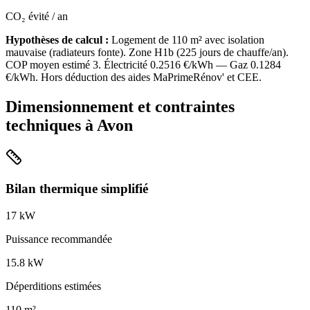
CO₂ évité / an
Hypothèses de calcul :
Logement de
110
m² avec isolation
mauvaise
(
radiateurs fonte
). Zone
H1b
(
225
jours de chauffe/an).
COP moyen estimé
3
. Électricité
0.2516
€/kWh — Gaz
0.1284
€/kWh. Hors déduction des aides MaPrimeRénov' et CEE.
Dimensionnement et contraintes
techniques à
Avon
Bilan thermique simplifié
17
kW
Puissance recommandée
15.8
kW
Déperditions estimées
110
m²