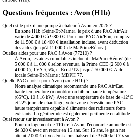
Questions fréquentes :
Avon
(
H1b
)
Quel est le prix d'une pompe à chaleur à Avon en 2026 ?
En zone H1b (Seine-Et-Marne), le prix d'une PAC Air/Air
varie de 4 000 € à 9 800 €. Pour une PAC Air/Eau, comptez
de 11 500 € à 18 400 € installation incluse, avant déduction
des aides (jusqu'à 11 000 € de MaPrimeRénov').
Quelles aides pour une PAC à Avon (77210) ?
À Avon, les aides cumulables incluent : MaPrimeRénov' (de
5 000 € à 11 000 € selon revenus), la Prime CEE (2 500 € à
4 000 €), TVA 5,5%, et Éco-PTZ jusqu'à 50 000 €. Aide
locale Seine-Et-Marne : MDPH 77.
Quelle PAC choisir pour Avon (zone H1b) ?
Notre analyse climatique recommande une PAC Air/Eau
haute température (monobloc ou bibloc haute température
(65°C), 10 à 16 kW). Avec une température de base de -12°C
et 225 jours de chauffage, votre zone nécessite une PAC
haute température capable d'alimenter des radiateurs fonte
existants. La géothermie est également pertinente en altitude.
Quel retour sur investissement à Avon ?
Pour un logement de 110 m² à Avon, l'économie annuelle est
de 320 € avec un retour en 15 ans. Sur 15 ans, le gain net
atteint 2 000 € et vos émissions baissent de 3 600 kg CO₂/an.