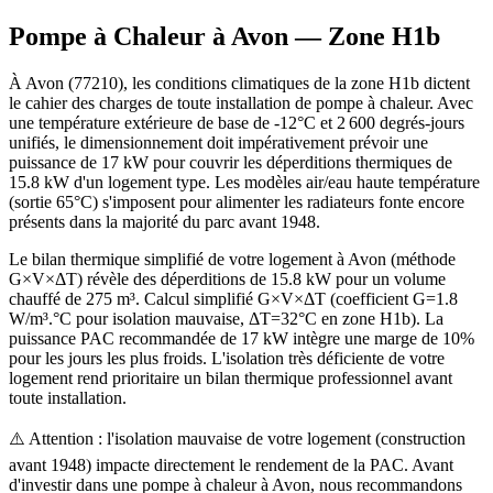
Pompe à Chaleur à
Avon
— Zone
H1b
À Avon (77210), les conditions climatiques de la zone H1b dictent
le cahier des charges de toute installation de pompe à chaleur. Avec
une température extérieure de base de -12°C et 2 600 degrés-jours
unifiés, le dimensionnement doit impérativement prévoir une
puissance de 17 kW pour couvrir les déperditions thermiques de
15.8 kW d'un logement type. Les modèles air/eau haute température
(sortie 65°C) s'imposent pour alimenter les radiateurs fonte encore
présents dans la majorité du parc avant 1948.
Le bilan thermique simplifié de votre logement à Avon (méthode
G×V×ΔT) révèle des déperditions de 15.8 kW pour un volume
chauffé de 275 m³. Calcul simplifié G×V×ΔT (coefficient G=1.8
W/m³.°C pour isolation mauvaise, ΔT=32°C en zone H1b). La
puissance PAC recommandée de 17 kW intègre une marge de 10%
pour les jours les plus froids. L'isolation très déficiente de votre
logement rend prioritaire un bilan thermique professionnel avant
toute installation.
⚠️ Attention : l'isolation mauvaise de votre logement (construction
avant 1948) impacte directement le rendement de la PAC. Avant
d'investir dans une pompe à chaleur à Avon, nous recommandons