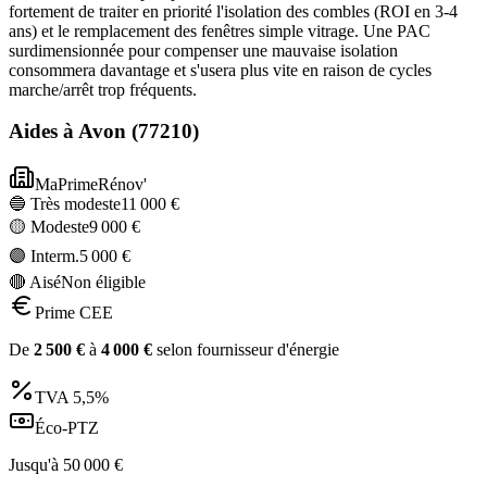
fortement de traiter en priorité l'isolation des combles (ROI en 3-4
ans) et le remplacement des fenêtres simple vitrage. Une PAC
surdimensionnée pour compenser une mauvaise isolation
consommera davantage et s'usera plus vite en raison de cycles
marche/arrêt trop fréquents.
Aides à
Avon
(
77210
)
MaPrimeRénov'
🔵 Très modeste
11 000
€
🟡 Modeste
9 000
€
🟣 Interm.
5 000
€
🔴 Aisé
Non éligible
Prime CEE
De
2 500
€
à
4 000
€
selon fournisseur d'énergie
TVA
5,5%
Éco-PTZ
Jusqu'à
50 000
€