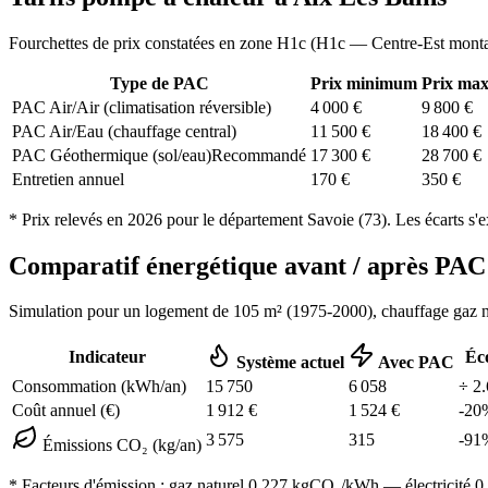
Fourchettes de prix constatées en zone
H1c
(
H1c — Centre-Est mont
Type de PAC
Prix minimum
Prix ma
PAC Air/Air (climatisation réversible)
4 000
€
9 800
€
PAC Air/Eau (chauffage central)
11 500
€
18 400
€
PAC Géothermique (sol/eau)
Recommandé
17 300
€
28 700
€
Entretien annuel
170
€
350
€
* Prix relevés en
2026
pour le département
Savoie
(
73
). Les écarts s'
Comparatif énergétique avant / après PA
Simulation pour un logement de
105
m² (
1975-2000
), chauffage
gaz n
Indicateur
Éc
Système actuel
Avec PAC
Consommation (kWh/an)
15 750
6 058
÷
2.
Coût annuel (€)
1 912
€
1 524
€
-
20
3 575
315
-
91
Émissions CO₂ (kg/an)
* Facteurs d'émission :
gaz naturel 0,227
kgCO₂/kWh — électricité 0,0