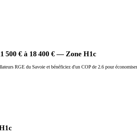
11 500
€ à
18 400
€ — Zone
H1c
llateurs RGE du Savoie et bénéficiez d'un COP de 2.6 pour économiser
H1c