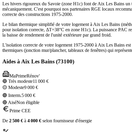
Les hivers rigoureux du Savoie (zone H1c) font de Aix Les Bains un t
mécaniquement. C'est pourquoi nos partenaires RGE locaux recommand
correcte des constructions 1975-2000.
Le bilan thermique simplifié de votre logement à Aix Les Bains (m
pour isolation correcte, ΔT=38°C en zone H1c). La puissance PAC re
la baisse de rendement de l'unité extérieure par grand froid.
L'isolation correcte de votre logement 1975-2000 à Aix Les Bains est
thermiques (jonction mur/plancher, tableaux de fenêtres) qui représe
Aides à
Aix Les Bains
(
73100
)
MaPrimeRénov'
🔵 Très modeste
11 000
€
🟡 Modeste
9 000
€
🟣 Interm.
5 000
€
🔴 Aisé
Non éligible
Prime CEE
De
2 500
€
à
4 000
€
selon fournisseur d'énergie