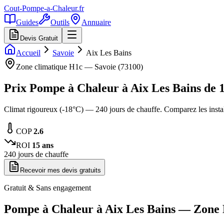
Cout-Pompe-a-Chaleur
.fr
Guides
Outils
Annuaire
Devis Gratuit
Accueil
Savoie
Aix Les Bains
Zone climatique
H1c
—
Savoie
(
73100
)
Prix Pompe à Chaleur à
Aix Les Bains
de
Climat rigoureux (-18°C) — 240 jours de chauffe. Comparez les insta
COP
2.6
ROI
15
ans
240
jours de chauffe
Recevoir mes devis gratuits
Gratuit & Sans engagement
Pompe à Chaleur à
Aix Les Bains
— Zone