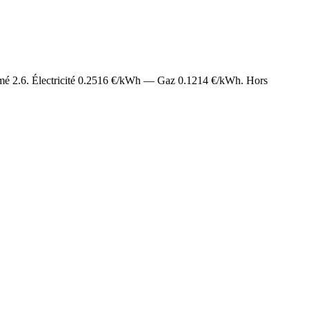
imé
2.6
. Électricité
0.2516
€/kWh — Gaz
0.1214
€/kWh. Hors