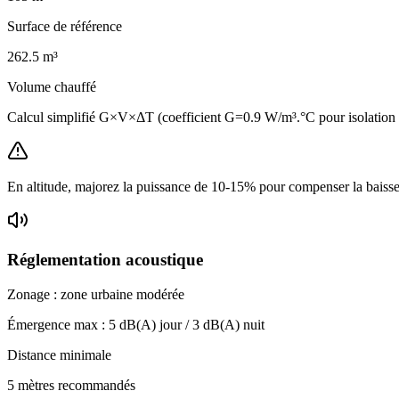
Surface de référence
262.5
m³
Volume chauffé
Calcul simplifié G×V×ΔT (coefficient G=0.9 W/m³.°C pour isolation
En altitude, majorez la puissance de 10-15% pour compenser la baisse 
Réglementation acoustique
Zonage :
zone urbaine modérée
Émergence max :
5
dB(A) jour /
3
dB(A) nuit
Distance minimale
5 mètres recommandés