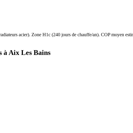
radiateurs acier
). Zone
H1c
(
240
jours de chauffe/an). COP moyen est
s à
Aix Les Bains