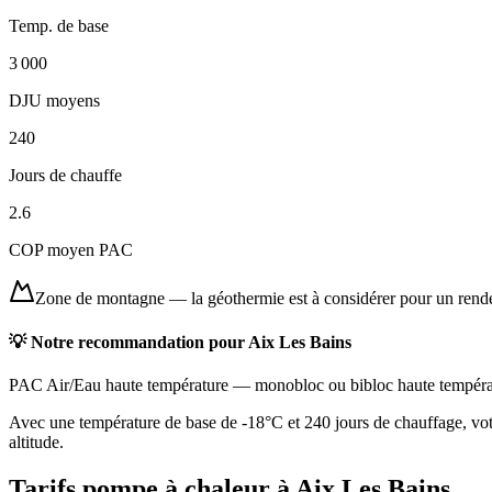
Temp. de base
3 000
DJU moyens
240
Jours de chauffe
2.6
COP moyen PAC
Zone de montagne
—
la géothermie est à considérer pour un ren
💡 Notre recommandation pour
Aix Les Bains
PAC Air/Eau haute température
—
monobloc ou bibloc haute tempéra
Avec une température de base de -18°C et 240 jours de chauffage, votr
altitude.
Tarifs pompe à chaleur à
Aix Les Bains