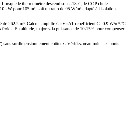
es. Lorsque le thermomètre descend sous -18°C, le COP chute
 kW pour 105 m², soit un ratio de 95 W/m² adapté à l'isolation
fé de 262.5 m³. Calcul simplifié G×V×ΔT (coefficient G=0.9 W/m³.°C
froids. En altitude, majorez la puissance de 10-15% pour compenser
kW) sans surdimensionnement coûteux. Vérifiez néanmoins les ponts