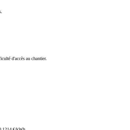
s.
ficulté d'accès au chantier.
0.1214
€/kWh.