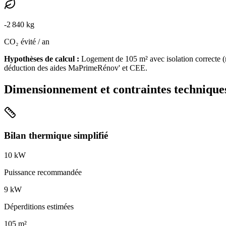
-
2 840
kg
CO₂ évité / an
Hypothèses de calcul :
Logement de
105
m² avec isolation
correcte
(
déduction des aides MaPrimeRénov' et CEE.
Dimensionnement et contraintes technique
Bilan thermique simplifié
10
kW
Puissance recommandée
9
kW
Déperditions estimées
105
m²