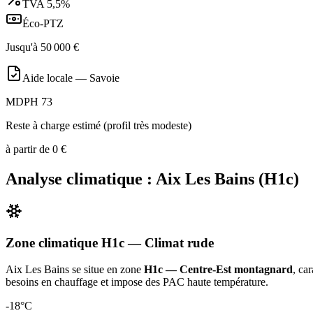
TVA
5,5%
Éco-PTZ
Jusqu'à
50 000
€
Aide locale —
Savoie
MDPH 73
Reste à charge estimé (profil très modeste)
à partir de
0
€
Analyse climatique :
Aix Les Bains
(
H1c
)
Zone climatique
H1c
— Climat
rude
Aix Les Bains
se situe en zone
H1c — Centre-Est montagnard
, ca
besoins en chauffage et impose des PAC haute température
.
-18
°C