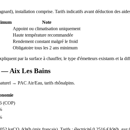
agnard
), installation comprise. Tarifs indicatifs avant déduction des aide
ximum
Note
Appoint ou climatisation uniquement
Haute température recommandée
Rendement constant malgré le froid
Obligatoire tous les 2 ans minimum
expliquent par la surface à chauffer, le type d'émetteurs existants et la dif
C —
Aix Les Bains
aturel
→ PAC Air/Eau,
tarifs rhônalpins
.
onomie
6
(COP)
%
%
52 kgCO₂/kWh (mix français). Tarifs : électricité
0.2516
€/kWh, gaz